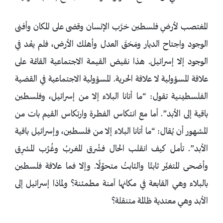
المغتصب لأرضِ فلسطين خرَّب الإنسان وقضى على المكان وأفنى
الوجود واجتاح الديار ومَحَقَ العدل وأهلك الأرض، فلم يعُد في
الوجود إلا إسرائيل. هذا نقيض القيمة الاجتماعية القائمة على
علاقة المسؤولية لا علاقة الحرية. المسؤولية الاجتماعية في القضية
الفلسطينية تقول: “ما أتانا البلاء إلا من إسرائيل، وفلسطين
باقية إلى الأبد”. أما مع انتكاس الفطرة وارتكاس القيم بات من
المشهور أن يُقال: “ما أتانا البلاء إلا من فلسطين، وإسرائيل باقية
الأبد”. تأمل كيف انقلب الحال فشُرق المغربُ وغُرِّب المشرِق
وأضحى المتغيِّر ثابتًا والثابتُ متحوِّلًا. وإلا فما علاقة فلسطين
بالبلاء وهي القابعة في مكانها آمنة مطمئنة؟ ولماذا إسرائيل إلى
الأبد وهي معتدية ظالمة متنقلة؟