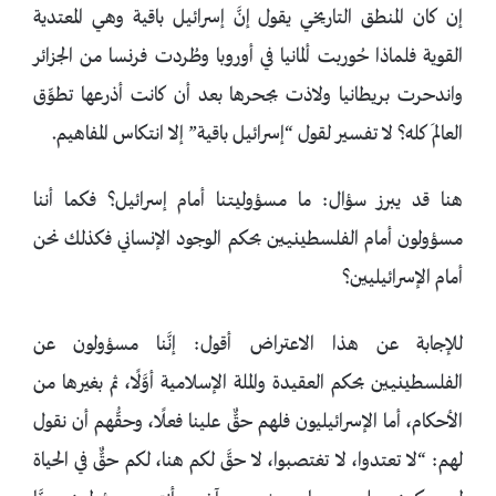
إن كان المنطق التاريخي يقول إنَّ إسرائيل باقية وهي المعتدية
القوية فلماذا حُوربت ألمانيا في أوروبا وطُردت فرنسا من الجزائر
واندحرت بريطانيا ولاذت بجحرها بعد أن كانت أذرعها تطوِّق
العالمَ كله؟ لا تفسير لقول “إسرائيل باقية” إلا انتكاس المفاهيم.
هنا قد يبرز سؤال: ما مسؤوليتنا أمام إسرائيل؟ فكما أننا
مسؤولون أمام الفلسطينيين بحكم الوجود الإنساني فكذلك نحن
أمام الإسرائيليين؟
للإجابة عن هذا الاعتراض أقول: إنَّنا مسؤولون عن
الفلسطينيين بحكم العقيدة والملة الإسلامية أوَّلًا، ثم بغيرها من
الأحكام، أما الإسرائيليون فلهم حقٌّ علينا فعلًا، وحقُّهم أن نقول
لهم: “لا تعتدوا، لا تغتصبوا، لا حقَّ لكم هنا، لكم حقٌّ في الحياة