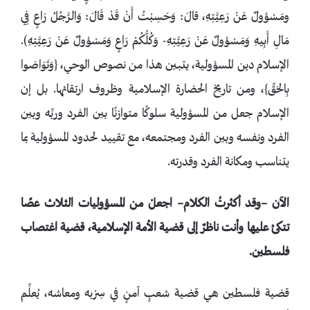
ومَسْؤولٌ عَنْ رَعِيَّتِهِ، قالَ: وَحَسِبْتُ أَنْ قَدْ قَالَ: وَالرَّجُلُ رَاعٍ فِي
مَالِ أَبِيهِ وَمَسْؤولٌ عَنْ رَعِيَّتِهِ- وَكُلُّكُمْ رَاعٍ وَمَسْؤولٌ عَنْ رَعِيَّتِهِ).
الإسلام دين المسؤولية، يتبين هذا من نصوص الوحي، {وَتَوَاصَوا
بِالحَقِّ}، ومن تاريخ الحضارة الإسلامية وظروف ارتقائها. بل إن
الإسلام جعل من المسؤولية سلوكًا متوازنًا بين الفرد وربِّه وبين
الفرد ونفسه وبين الفرد ومجتمعه، مع تقييد لحدود المسؤولية بما
يتناسب ومكانة الفرد وقدرته.
الآن –وقد أكثرتُ الكلام– اجعلْ من المسؤوليات الثلاث عصًا
تتكئ عليها وأنت ناظرٌ إلى قضية الأمة الإسلامية، قضية اغتصاب
فلسطين.
قضية فلسطين هي قضية شعبٍ آمنٍ في سِرْبه ومعاشه، يُعلِّم