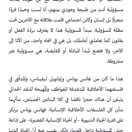
مسؤولية أتت من طبيعة وجودي بينهم، أنا لست وحيدًا فردًا
منعزلًا بل إنسان وكائن اجتماعي قامت علاقاته مع الآخرين تحت
مظلة المسؤولية. مبدأ المسؤولية هذا لا يعترف بردَّة الفعل أو
بقانون كما تعاملني أعاملك، بل هي في اتجاه واحد، من الأنا إلى
الآخر، ولا يخضع لمبدأ المبادلة أو المقايضة، هي مسؤولية غير
مشروطة.
هذا ما كان من هانس يوناس وإيمانويل ليفيناس، والمدقِّق في
فلسفتهما الأخلاقية المدغدِغَة للعواطف والْمُهيجة للنقد الحداثي
يتبيَّن أن هناك حجرًا ناقصًا في كلا البنائين الجميلين، شأنُهما
شأن كل الفلسفات الأخلاقية الإنسانية. فهانس يوناس يرتكز
على قدرة الحياة الدنيوية –أو الحياة الإنسانية القصيرة– على إذاعة
حِسِّ المسؤولية داخل قلوبنا، ولكن يغيب عنه أنَّ الحياة الدنيا