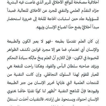
أخلاقيةً مصحِّحَة للواقع الأخلاقي المرير الذي غاصت فيه البشرية
جرَّاء التقدُّم العلمي والتقني المجرد عن الأخلاق المتعالية. فمبدأ
المسؤولية جاء حين استبانت الحاجة الملحَّة إلى ضرورة استحضار
مبدأ أخلاقيٍّ يضع حدًّا لضياع الإنسان وتِيهِهِ.
إن كان العلم تقدميًّا بطبعه –فهو لا يعير الكون والطبيعة
والإنسان أي اهتمام، فما هو إلا مجرد قوانين تكشف الظواهر
المخبوءة في الكون– فإنَّ اللازم أنَّ العلم يمنحُ مالِكَه سيادةَ التحكم
ويرْفِد صاحبَه سلطانَ البأس والقوة، وهكذا راحت المنفعة هي
المعيار المقوِّم لهذا السلوك التجاهُلي. وإن كانت التقنية من
المنتجات العلمية التي غاياتها تحرير الإنسان مِن جبر الطبيعة
وقيودها فإنَّ المناهج التقنية “تُظهر لنا كونًا تقنيًّا خاصًّا يحتوي
الإنسان احتواءً، ويستحوذ على إرادته، فالتقنيات أخذت تستقلُّ