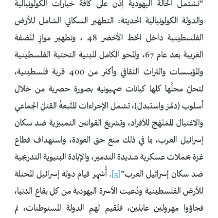
“تشتمل الحالة اليهودية إذن على كافة خيارات الكولونيالية
والدولة الكولونيالية الحديثة: التطهير السكاني الشامل للأرض
الفلسطينية داخل الخط الأخضر 48 ، وتطهير موازٍ للضفة
الغربية بعد عام 67، والمحو الكامل للبنية التحتية الفلسطينية
والمؤسسات والتراث الثقافي وأكثر من 400 قرية فلسطينية،
لتحلَّ محلَّها كلها كيانات صهيونية بصورة حصرية من خلال
أسلوب (دمِّرْ واستبدلْ)، تشمل الإجراءات المتَّبعةُ القتلَ الجماعي
والاغتيالَ الممَنْهَج للأفراد، وتشريعَ القوانين التمييزية ضد سكان
إسرائيل العرب، بما في ذلك منع حق العودة، واستهداف قطاع
غزة بحملات عسكرية شديدة التدمير، والإبادة البنيوية التدريجية
ضد سكان إسرائيل العرب”
[5]
. أُشهِر قيام دولة إسرائيل المحتلة
للأرض الفلسطينية ودُعيت الأسرة اليهودية من كل بقاع الدنيا،
فجاؤوا مهرولين عابثين، فتُقيم لهم الدولة المستوطنات، ثم