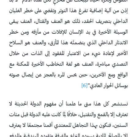
النفوس وتُكره الحياة فيُبحث عن مخرجٍ لكل هذه الآلام “لا بد
إذن من آلية إضافية تفرغ هذا التوتر وتقضي على خطر الغليان
الداخلي بتصريف الحقد، ذلك هو العنف والقتال، العنف يبقى
الوسيلة الأخيرة في يد الإنسان للإفلات من مأزقه ومن خطر
الاندثار الداخلي الذي يتضمنَّه هذا المأزق، والعنف هو السلاح
الأخير لإعادة شيء من الاعتبار المفقود إلى الذات من خلال
التصدي مباشرة، العنف هو لغة التخاطب الأخيرة الممكنة مع
الواقع ومع الآخرين، حين يحس المرء بالعجز عن إيصال صوته
بوسائل الحوار العادي”
[6]
نستشعر كل هذا متى ما علمنا أن مفهوم الدولة الحديثة لا
تعترف إلا بالقمع والتقتيل، خلافًا لِمَا كانت عليه الدولة قبل مئات
السنين، فنكون بهذا التجاهل للمعتدي أقمنا مجتمعًا لا يعترف
إلا بالمصالح المادية يسوده النزاع والفرقة وتقوده البندقية والمدفع