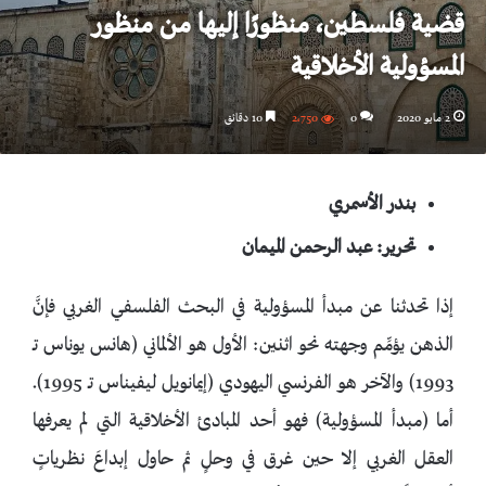
قضية فلسطين، منظورًا إليها من منظور
المسؤولية الأخلاقية
2 مايو 2020
0
2٬750
10 دقائق
بندر الأسمري
تحرير: عبد الرحمن الميمان
إذا تحدثنا عن مبدأ المسؤولية في البحث الفلسفي الغربي فإنَّ
الذهن يؤمِّم وجهته نحو اثنين: الأول هو الألماني (هانس يوناس تـ
1993) والآخر هو الفرنسي اليهودي (إيمانويل ليفيناس تـ 1995).
أما (مبدأ المسؤولية) فهو أحد المبادئ الأخلاقية التي لم يعرفها
العقل الغربي إلا حين غرق في وحلٍ ثم حاول إبداعَ نظرياتٍ