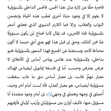
قاصرة حقًّا عن إثارة مثل هذا الحس. فالحس الداخلي بالمسؤولية
لا يقوم إلا في وجود حياة أخرى تَعقُب هذه الحياة وتتضمن
الثواب والعقاب. وإلا فما اللازم الدنيوي الذي يجعلني أشعر
بالمسؤولية تجاه الآخرين، قد يُقال لأننا نحتاج لمن يكون مسؤولًا
عنَّا نحن كذلك، وحتى إن قيل هذا فهو يعني أنني حينما لا أكون
محتاجًا لأحد ومستغنيًا عن الجميع فهذا الشعور بالمسؤولية يخبو
بداخلي، والمسؤولية عند هانس يوناس أساس في الأخلاق لا
عَرَض يعترض وحسب. أما في فلسفة إيمانويل ليفيناس فهناك
معيار مهمٌّ غائب، بل معيار أساس متى ما غاب سقطت
مسؤولية ليفيناس، هو معيار العدل، فأنا لست أمام آخر وحيد،
أُحملق في وجهه ويحملق في وجهي
[3]
، بل أمام وجوه متعددة أنا
مسؤول عنها، فكيف أوازن بين مسؤولياتي وأرتب أولياتي فأوفيهم