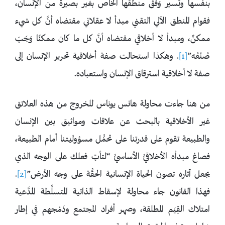
بنفسها وتسير وَفْقَ منطقها الخاص بغير بصيرة من الإنسان،
فقوام المنطق الآلي التقني مبدأ لا عقلاني مقتضاه أنَّ كل شيء
ممكنٌ، ومبدأ لا أخلاقي مقتضاه أنَّ كل ما كان ممكنًا وَجَبَ
صُنْعُه”
[1]
. وهكذا استحالت صفة أخلاقية تحرير الإنسان إلى
صفة لا أخلاقية استرقاق الإنسان واستعباده.
من هنا جاءت محاولة هانس يوناس للخروج من هذه العلائق
غير الأخلاقية بالبحث عن علاقات ومواثيق بين الإنسان
والطبيعة تقوم على قدرتنا على تحمُّل مسؤوليتنا أمام الطبيعة،
فصاغ مبدأه الأخلاقيَّ الأساسيَّ “لتأتِ فعلك على الوجه الذي
يجعل آثاره تصون الحياة الإنسانية الحقَّة على وجه الأرض”
[2]
.
فهذا القانون جاء محاولة لإسقاط الذاتية المتسلِّطة المدَّعية
امتلاك القِيَم المطلقة، وصهر أفراد المجتمع ودَمْجهم في إطار