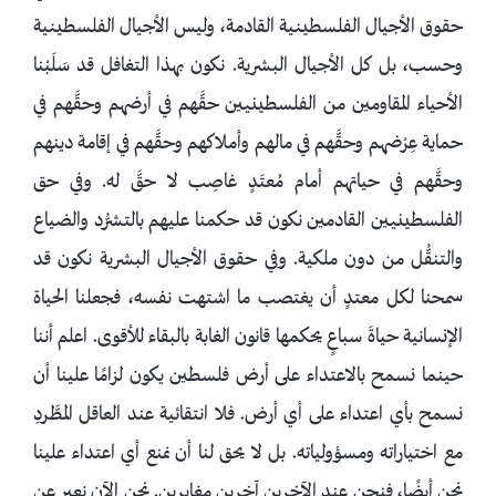
حقوق الأجيال الفلسطينية القادمة، وليس الأجيال الفلسطينية
وحسب، بل كل الأجيال البشرية. نكون بهذا التغافل قد سَلَبْنا
الأحياء المقاومين من الفلسطينيين حقَّهم في أرضهم وحقَّهم في
حماية عِرْضهم وحقَّهم في مالهم وأملاكهم وحقَّهم في إقامة دينهم
وحقَّهم في حياتهم أمام مُعتَدٍ غاصِب لا حقَّ له. وفي حق
الفلسطينيين القادمين نكون قد حكمنا عليهم بالتشرُّد والضياع
والتنقُّل من دون ملكية. وفي حقوق الأجيال البشرية نكون قد
سمحنا لكل معتدٍ أن يغتصب ما اشتهت نفسه، فجعلنا الحياة
الإنسانية حياةَ سباعٍ يحكمها قانون الغابة بالبقاء للأقوى. اعلم أننا
حينما نسمح بالاعتداء على أرض فلسطين يكون لزامًا علينا أن
نسمح بأي اعتداء على أي أرض. فلا انتقائية عند العاقل المطَّردِ
مع اختياراته ومسؤولياته. بل لا يحق لنا أن نمنع أي اعتداء علينا
نحن أيضًا، فنحن عند الآخرين آخرين مغايرين. نحن الآن نعبر عن