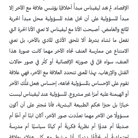
الإقصاء. لم يجد ليفيناس مبدأً أخلاقيًّا يؤسِّس علاقة مع الآخر إلا
مبدأ المسؤولية على أن تحل هذه المسؤولية محل مبدأ الحرية
المائع والغامض. أصبحت الأنا مع ليفيناس لا تعني الأنا الحرة التي
تفعل ما تشاء بشرط ألا تلحق الأذى المادي بالآخر، بل تعني
الامتناع عن ممارسة العنف تجاه الآخر مهما كانت صورة هذا
العنف، سواء قلَّ في صورته الإقصائية أو كثُر في صور حالات
القتل والإرهاب. بهذا المعنى تتحدد العلاقة مع الآخر، فهي علاقة
تقوم على الإحساس بالمسؤولية تجاهه، إحساس يجعل تملُّك الآخر
أو الهيمنة عليه أمرًا غير مشروع. المسؤولية عند ليفيناس ليست
خيارًا بل جبرًا بحكم الطبيعة البشرية، فأنا مُجبَر على أن أكون
مسؤولًا عن الآخر مهما تعدَّدت صور الآخر، أكان ابنًا أم أخًا أم
صديقًا أم عدوًّا أم نظريةً فكريةً أم كيانًا سياسيًّا أم مدرسةً
اجتماعيةً أم تحالُفًا بشريًّا. أنا مرتبط مع كل هؤلاء بعلاقة