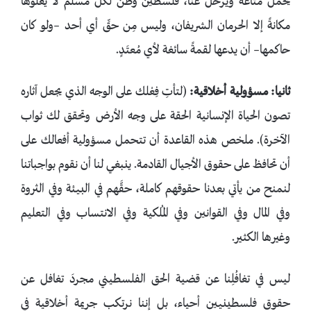
يحمل متاعه ويرحل عنَّا، فلسطين وطنٌ لكل مسلم لا يعْلُوها
مكانةً إلا الحرمان الشريفان، وليس مِن حقِّ أي أحد –ولو كان
حاكمها– أن يدعها لقمةً سائغة لأي مُعتَدٍ.
ثانيا: مسؤولية أخلاقية:
(لتأتِ فِعْلك على الوجه الذي يجعل آثاره
تصون الحياة الإنسانية الحقة على وجه الأرض وتحقق لك ثواب
الآخرة). ملخص هذه القاعدة أن تتحمل مسؤولية أفعالك على
أن تحافظ على حقوق الأجيال القادمة. ينبغي لنا أن نقوم بواجباتنا
لنمنح من يأتي بعدنا حقوقهم كاملة، حقَّهم في البيئة وفي الثروة
وفي المال وفي القوانين وفي المُلكية وفي الانتساب وفي التعليم
وغيرها الكثير.
ليس في تغافُلِنا عن قضية الحق الفلسطيني مجردَ تغافل عن
حقوق فلسطينيين أحياء، بل إننا نرتكب جريمة أخلاقية في