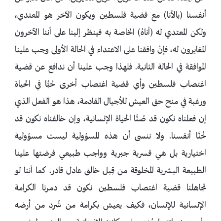
أنفسنا (بالأنا) مع قضية فلسطين ويكون الآخر هو المعتدي،
ولكن المعتدي له (أناهُ) الخاصة به فينظر إلينا على أننا الآخرون
المغايرون له، فإنْ وافقنا على الاعتداء في الحالة الأولى وجب علينا
الموافقة في الحالة الثانية. فلهذا وجب علينا أن ندافع عن قضية
اغتصاب فلسطين وأي قضية اغتصاب أخرى حُبًّا في الحياة
ورغبة في منح حق العيش للأجيال القادمة، هذا هو الفعل الذي
إن فعلناه نكون قد صُنَّا الحياة الإنسانية، وإن خالفناه نكون قد
خُنَّا أنفسنا. ولا ننسى أن هذه المسؤولية ليست مسؤولية
اختيارية بل هي قسرية جبرية وواجب طبيعي فرضتها علينا
الطبيعة البشرية المخلوقة من قِبل خالق عادل قادر. كما أننا لو
تجاهلنا قضية اغتصاب فلسطين نكون قد دمرنا الكرامة
الإنسانية للإنسان، فكيف يعيش بكرامة من شُرد من أرضه