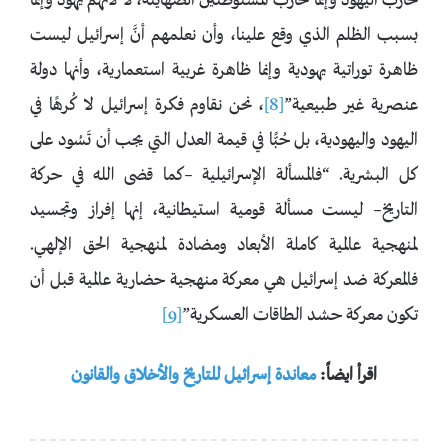
نحارب اليهود وإنما نحارب المستوطنين الصهاينة، لا لأنهم يهود وإنما
بسبب الظلم الذي وقع علينا، وأن نعلمهم أنَّ إسرائيل ليست
ظاهرة توراتية يهودية وإنما ظاهرة غربية استعمارية، وأنها دولة
عنصرية غير طبيعية”
[8]
، نحن نقاوم فكرة إسرائيل لا كُرهًا في
اليهود واليهودية، بل حُبًّا في قيمة العدل التي يجب أن تَسُود على
كل البشرية. “فالمسألة الإسرائيلية –كما قضى الله في حركة
التاريخ– ليست مسألة قومية استيطانية، إنها إفراز وتجسيد
لمنهجية عالمية كاملة الأبعاد ومضادة لمنهجية الحق الإلهي.
فالمعركة ضد إسرائيل هي معركة منهجية حضارية عالمية قبل أن
تكون معركة حشد الطاقات العسكرية”
[9]
اقرأ ايضاً:
معاندة إسرائيل للتاريخ والأخلاق والقانون