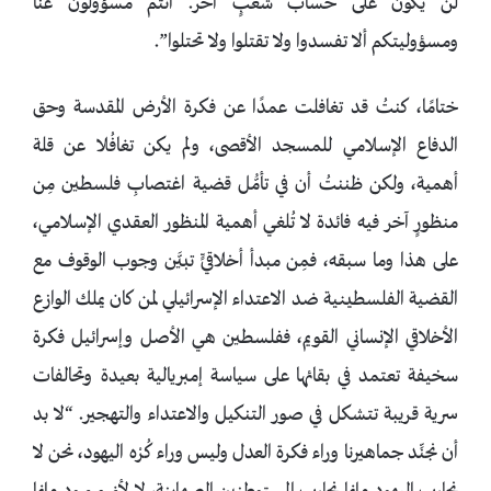
لن يكون على حساب شعبٍ آخر. أنتم مسؤولون عنَّا
ومسؤوليتكم ألا تفسدوا ولا تقتلوا ولا تحتلوا”.
ختامًا، كنتُ قد تغافلت عمدًا عن فكرة الأرض المقدسة وحق
الدفاع الإسلامي للمسجد الأقصى، ولم يكن تغافُلا عن قلة
أهمية، ولكن ظننتُ أن في تأمُّل قضية اغتصابِ فلسطين مِن
منظورٍ آخر فيه فائدة لا تُلغي أهمية المنظور العقدي الإسلامي،
على هذا وما سبقه، فمِن مبدأ أخلاقيٍّ تبيَّن وجوب الوقوف مع
القضية الفلسطينية ضد الاعتداء الإسرائيلي لمن كان يملك الوازع
الأخلاقي الإنساني القويم، ففلسطين هي الأصل وإسرائيل فكرة
سخيفة تعتمد في بقائها على سياسة إمبريالية بعيدة وتحالفات
سرية قريبة تتشكل في صور التنكيل والاعتداء والتهجير. “لا بد
أن نجنِّد جماهيرنا وراء فكرة العدل وليس وراء كُرْه اليهود، نحن لا