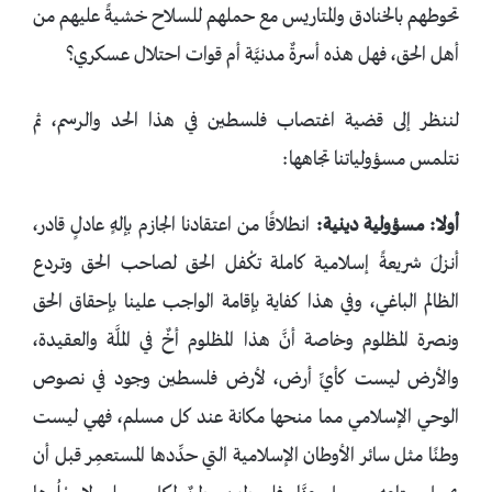
تحوطهم بالخنادق والمتاريس مع حملهم للسلاح خشيةً عليهم من
أهل الحق، فهل هذه أسرةٌ مدنيَّة أم قوات احتلال عسكري؟
لننظر إلى قضية اغتصاب فلسطين في هذا الحد والرسم، ثم
نتلمس مسؤولياتنا تجاهها:
أولا: مسؤولية دينية:
انطلاقًا من اعتقادنا الجازم بإلهٍ عادلٍ قادر،
أنزلَ شريعةً إسلامية كاملة تكْفل الحق لصاحب الحق وتردع
الظالم الباغي، وفي هذا كفاية بإقامة الواجب علينا بإحقاق الحق
ونصرة المظلوم وخاصة أنَّ هذا المظلوم أخٌ في الملَّة والعقيدة،
والأرض ليست كأيِّ أرض، لأرض فلسطين وجود في نصوص
الوحي الإسلامي مما منحها مكانة عند كل مسلم، فهي ليست
وطنًا مثل سائر الأوطان الإسلامية التي حدِّدها المستعمِر قبل أن