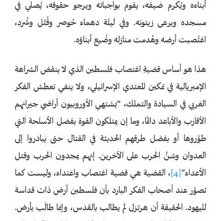
أبناءه ويُكرم ضيفه، يقوم بواجباته ويرجو حقوقه، يُصلي في
مسجده ويرعى زيتونه. وفي ليلة دهماء حُوصر وقُتّل وشُرد،
اغتُصبت أرضه وهُدمت منازله وضُيع أبناؤه.
هذا هو أساس قضيةِ اغتصاب فلسطين الذي لا ينقض الشراهة
الإمبريالية في تمكين المعتدي الإسرائيلي، ولا ينفي تعطش الفكر
الغربي في السيادة والتملك، “يشتهي الأوروبيون أراضي جيرانهم
الأقارب والأباعد دائمًا، وما إن يمتلكون القوة بفضل الأسلحة التي
طوَّروها أو بفضل طرقهم الحديثة في القتال حتى يبادروا إلى
العدوان وشنِّ الحرب على الآخرين. إنهم يمجدون الحرب وقتل
الأعداء”
[4]
، القضية هي قضية اغتصاب واعتداء، وليست كما
تصوَّر عند أصحاب الفكر البارد بأن فلسطين أرض ذات قداسة
لليهود. الحقيقة أن هرتزل لم يطالب بالقدس، وإنما طالَب بأرض.