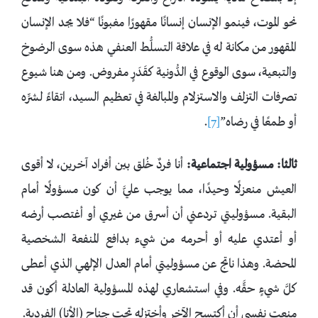
نحو الموت، فينمو الإنسان إنسانًا مقهورًا مغبونًا “فلا يجد الإنسان
المقهور من مكانة له في علاقة التسلُّط العنفي هذه سوى الرضوخ
والتبعية، سوى الوقوع في الدُّونية كقَدَرٍ مفروض. ومن هنا شيوع
تصرفات التزلف والاستزلام والمبالغة في تعظيم السيد، اتقاءً لشرِّه
أو طمعًا في رضاه”
[7]
.
ثالثا: مسؤولية اجتماعية:
أنا فردٌ خُلق بين أفراد آخرين، لا أقوى
العيش منعزلًا وحيدًا، مما يوجب عليَّ أن كون مسؤولًا أمام
البقية. مسؤوليتي تردعني أن أسرق من غيري أو أغتصب أرضه
أو أعتدي عليه أو أحرمه من شيء بدافع المنفعة الشخصية
المحضة. وهذا ناتج عن مسؤوليتي أمام العدل الإلهي الذي أعطى
كلَّ شيءٍ حقَّه. وفي استشعاري لهذه المسؤولية العادلة أكون قد
منعت نفسي أن أكتسح الآخر وأختزله تحت جناح (الأنا) الفردية.