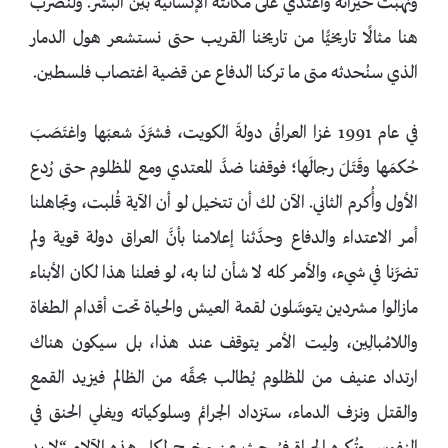
ونُهبت خيراته واعتُدي على مكانته الإنسانية بين البشر. ولنضرب
هنا مثالًا تاريخيًّا من تاريخنا القريب حتى نستشعر هول الدمار
الذي سنُحدثه متى ما تركنا الدفاع عن قضية اغتصاب فلسطين.
في عام 1991 غزا العراقُ دولةَ الكويت، فشرَّدَ شعبَها واغتَصَبَ
حُكمَها وقَتَلَ رجالَها؛ فوقفنا ضدَّ المعتدي ومع المظلوم حتى رُدع
الأول وأُكرم الثاني. الآن لك أن تتخيل لو أن الآية قُلبت، وتجاهلنا
أمر الاعتداء والدفاع وحدَّثنا إعلامنا بأنَّ العراق دولة قوية ولم
تضرَّنا في شيء، والأمر كله لا شأن لنا به، لو فعلنا هذا لكان الأبناء
مازالوا مشردين يتوسَّلون لقمة العيش والحياة تحت أقدام الطغاة
واللامُبالِين، وليت الأمر يتوقف عند هذا، بل سيكون هناك
ارتداد عنيف من المظلوم يُطالب بحقِّه من الظالم فيزيد القمع
والقتل ونزف الدماء، ستزداد الجرائم وسلوكياته ويغلي الحنق في