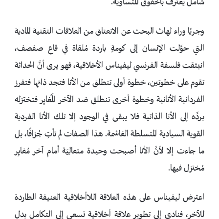
شامل يعترف بالحقوق المتساوية.
وجريًا وراء لهاث البحث عن الانعتاق من العلاقات التقنية المادية
التي حوَّلت الإنسان إلى كومةٍ باردة مُلقاة في قاع صفصف،
انبثقت فلسفة الفرنسي ليفيناس الأخلاقية، فهو يرى أنَّ الحداثة
تقوم على خطوتين، خطوة أولى تنطلق من الأنا فتجد ذاتها فتفرز
الفردانية الأنانية وخطوة أخرى تنطلق ضد الآخر الْمُغايِر فتختزله
بردِّه إلى الأنا الذاتية فلا يبقى في الوجود إلا تلك الأنا الفردية
القوية السيادية المتسلطة الغاشمة. هذا الصفات لم تأتِ جُزافًا، بل
ما جاءت إلا لأنَّ الأنا أصبحت وحيدة متعالِيَة أمام آخر مُغايِر
مُختزل فيها.
اعترض ليفيناس على هذه العلاقة اللاأخلاقية العنيفة الطاردة
للآخر، فنادى إلى تطوير علاقة أخلاقية تسعى إلى التكامل بدل