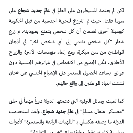
لكن لم يعتمد المسيطرون على العالم في
عالم جديد شجاع
على
سوما فقط. حيث تم الترويج للحرية الجنسية من قبل الحكومة
كوسيلة أخرى لضمان أن كل شخص يتمتع بعبوديته. تم زرع
شعار “كل شخص ينتمي إلى أي شخص آخر” في أذهان
المواطنين من سن مبكرة، ومع إلغاء مؤسسات الأسرة والزواج
الأحادي، تمكّن الجميع من الانغماس في غرائزهم الجنسية دون
عوائق. يساعد الحصول المستمر على الإشباع الجنسي على ضمان
تشتت انتباه المواطنين إلى واقع حالهم.
كما لعبت وسائل الترفيه التي دعمتها الدولة دوراً مهماً في خلق
“معسكر اعتقال مسالم” في
عالم جديد شجاع
. ولقد استخدمت
الدولة ما وصفه هكسلي بـ “المُلهيات الرائعة والمستمرة” كأدوات
سياسية لإغراق عقول مواطنيها في “بحر من التفاهة.”