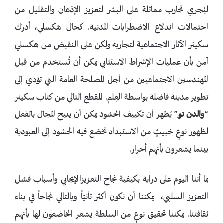
ليُجري تجارب مماثلة على البشر لتعزيز الإذعان والتقليل من
احتمالات اندلاع الاضطرابات المدنية. كحال هكسلي، أدرك
سكينر الآثار الاجتماعية لتجاربه ولكن على النقيض من هكسلي
آمن بأن عمليات الإشراط الاستثابي يمكن أن تُستخدم من قبل
المهندسين الاجتماعيين من أجل المصلحة العامة التي تؤدي إلى
تطوير مدينة فاضلة بواسطة العِلم. المقطع التالي من كتاب سكينر
“
والدن
تو
” يُظهر أن تكييف الحشود يمكن أن يتيح المجال بالفعل
لظهور نوعٍ خبيثٍ من الاستبداد تخضع فيه الحشود إلى العبودية
بينما يشعرون بأنهم أحرار.
بما أننا اليوم على دراية بكيفية نجاح التعزيزالإيجابي وأسباب فشل
التعزيز السلبي، يمكننا أن نكون أكثر تأنيّاً وبالتالي نجاحاً في بناء
ثقافتنا. يمكننا تحقيق نوعٍ من السلطة يشعر الخاضعون لها بأنهم