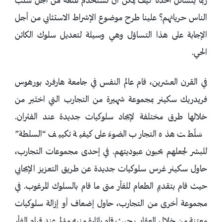
ربما يتسائل أحدنا كيف يمكن أن تُستخدم المتعة من أجل سلب
الناس حرياتهم؟ علينا طرح موضوع الإشراط الاستثابي من أجل
الإجابة على هذا التساؤل وهي وسيلة لتعديل سلوك الكائن
الحي.
في القرن العشرين، قام عالم النفس في جامعة هارفرد بورهوس
فريدريك سكينر بمجموعة شهيرة من التجارب التي اختَبر من
خلالها طرق مختلفة لإيجاد سلوكيات جديدة عند الفئران.
سَلّطت هذه التجارب الضوءَ على كيفية تكييف “السلطة”
للبشر لجعلهم يحبون عبوديتهم. في إحدى مجموعات التجارب،
حاول سكينر غرس سلوكيات جديدة عن طريق التعزيز الإيجابي
حيث قام بتقديم الطعام للفأر متى ما قام بالسلوك المرغوب. في
مجموعة أخرى من التجارب، حاول إضعاف أو إزالة سلوكيات
معيّنة من خلال العقاب حيث قام بإثارة منبه مؤلم عند قيام الفأر