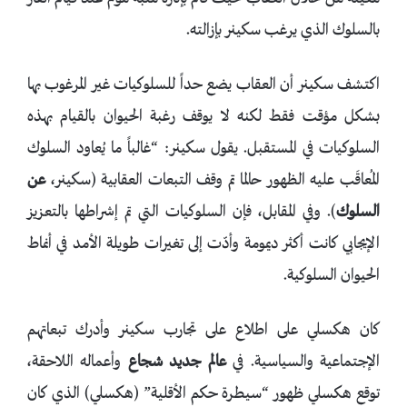
بالسلوك الذي يرغب سكينر بإزالته.
اكتشف سكينر أن العقاب يضع حداً للسلوكيات غير المرغوب بها
بشكل مؤقت فقط لكنه لا يوقف رغبة الحيوان بالقيام بهذه
السلوكيات في المستقبل. يقول سكينر: “غالباً ما يُعاود السلوك
المُعاقَب عليه الظهور حالما تم وقف التبعات العقابية (سكينر،
عن
السلوك
). وفي المقابل، فإن السلوكيات التي تم إشراطها بالتعزيز
الإيجابي كانت أكثر ديمومة وأدّت إلى تغيرات طويلة الأمد في أنماط
الحيوان السلوكية.
كان هكسلي على اطلاع على تجارب سكينر وأدرك تبعاتهم
الإجتماعية والسياسية. في
عالم
جديد
شجاع
وأعماله اللاحقة،
توقع هكسلي ظهور “سيطرة حكم الأقلية” (هكسلي) الذي كان