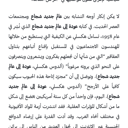
لا يمكن إنكار أوجه التشابه بين
عالم جديد شجاع
ومجتمعات
العصر الحديث. في كتابه
عودة إلى عالم جديد شجاع
الذي نُشِر في
عام 1958، تساءل هكسلي عن الكيفية التي يستطيع من خلالها
المهندسون الاجتماعيون في المستقبل بإقناع أتباعهم بتناول
العقاقير “التي من شأنها أن تجعلهم يفكرون ويشعرون ويتصرفون
على النحو الذي يرونه مرغوباً” (ألدوس هكسلي،
عودة إلى عالم
جديد شجاع
). وتوصّل إلى أن “مجرّد إتاحة هذه الحبوب سيكون
كافياً على الأرجح” (ألدوس هكسلي،
عودة إلى عالم جديد
شجاع
). اليوم، فإن واحداً من كل ستة أمريكيين يخضع إلى شكل
ما من أشكال المؤثرات العقلية. فقد انتشرت أزمة المواد الأفيونية
في مختلف أنحاء الغرب. وقد أدت القدرة على إرضاء الدوافع
الجنسية عبر الإنترنت إلى تحوّل العديد من الناس إلى براثن