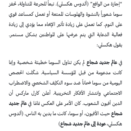
“إجازة من الواقع” (ألدوس هكسلي). تبعاً للجرعة المتناولة، تحفز
سوما شعوراً بالنشوة والهلوسات الممتعة أو تعمل كمساعد قوي
على النوم. كما تعمل على زيادة تأثير الإيحاء مما يؤدي إلى زيادة
فعالية الدعاية التي يتم عرضها على المواطنين بشكل مستمر.
يقول هكسلي:
في
عالم جديد شجاع
لم يكن تناول السوما خطيئة شخصية وإنما
كانت مدعومة من قبل المؤسسة السياسية. شكّلت الحصص
اليومية من سوما ضماناً ضد سوء التكيُّف الشخصي والاضطراب
الاجتماعي وانتشار الأفكار التخريبية. أعلن كارل ماركس أن
الدين أفيون الشعوب. كان الأمر على العكس تمامًا في
عالم جديد
شجاع
حيث الأفيون، أو سوما، كانت ما يدين به الناس. (ألدوس
هكسلي،
عودة إلى عالم جديد شجاع
)