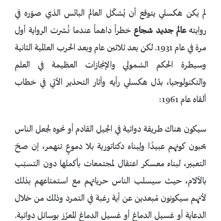
لم يكن هكسلي يتوقع أن يُشكّل العالم البائس الذي صوّره في
روايته
عالم
جديد
شجاع
خطراً داهماً عندما نُشرت الرواية أول
مرة في عام 1931. لكن بعد ثلاثين عام وبعد الحرب العالمية الثانية
وسيطرة الحكم الشمولي والإنجازات العظيمة في العلم
والتكنولوجيا، بدّل هكسلي رأيه وأثار التحذير الآتي في خطاب
ألقاه عام 1961:
سيكون هناك طريقة دوائية في الجيل القادم أو نحوه لِجعل الناس
يحبون كونهم عبيدًا ولِبناء دكتاتورية بلا دموعٍ تنهمر، إن صحّ
التعبير، لبناء معسكر اعتقال لمجتمعات بأكملها دون التسبّب
بالآلام، حيث سيسلب الناس حرياتهم مع استمتاعهم بذلك
لأنهم سيكونون مُبعدين عن أية رغبة في التمرد وذلك من خلال
الدعاية أو غسيل الدماغ أو غسيل الدماغ المعزّز بوسائل دوائية.