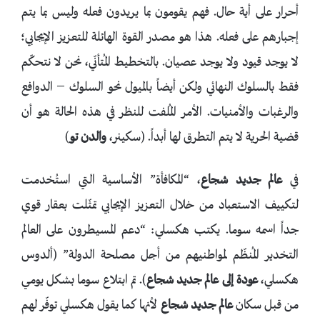
أحرار على أية حال. فهم يقومون بما يريدون فعله وليس بما يتم
إجبارهم على فعله. هذا هو مصدر القوة الهائلة للتعزيز الإيجابي؛
لا يوجد قيود ولا يوجد عصيان. بالتخطيط المُتأنّي، نحن لا نتحكّم
فقط بالسلوك النهائي ولكن أيضاً بالميول نحو السلوك ̶ الدوافع
والرغبات والأمنيات. الأمر المُلفت للنظر في هذه الحالة هو أن
قضية الحرية لا يتم التطرق لها أبداً. (سكينر،
والدن تو
)
في
عالم جديد شجاع
، “المكافأة” الأساسية التي استُخدمت
لتكييف الاستعباد من خلال التعزيز الإيجابي تمثّلت بعقار قوي
جداً اسمه سوما. يكتب هكسلي: “دعم المسيطرون على العالم
التخدير المُنظّم لمواطنيهم من أجل مصلحة الدولة” (ألدوس
هكسلي،
عودة إلى عالم جديد شجاع
). تم ابتلاع سوما بشكل يومي
من قبل سكان
عالم جديد شجاع
لأنها كما يقول هكسلي توفّر لهم