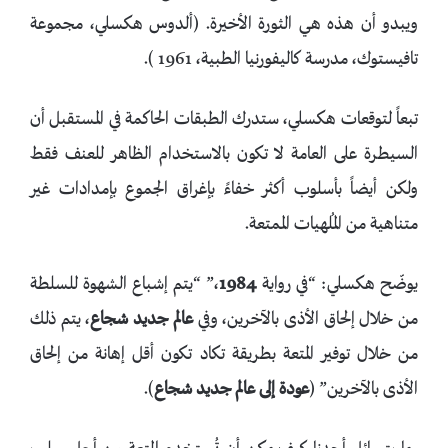
ويبدو أن هذه هي الثورة الأخيرة. (ألدوس هكسلي، مجموعة
تافيستوك، مدرسة كاليفورنيا الطبية، 1961 ).
تبعاً لتوقعات هكسلي، ستدرك الطبقات الحاكمة في المستقبل أن
السيطرة على العامة لا تكون بالاستخدام الظاهر للعنف فقط
ولكن أيضاً بأسلوب أكثر خفاءً بإغراق الجموع بإمدادات غير
متناهية من المُلهيات الممتعة.
يوضّح هكسلي: “في رواية
1984
،” “يتم إشباع الشهوة للسلطة
من خلال إلحاق الأذى بالآخرين، وفي
عالم
جديد
شجاع
، يتم ذلك
من خلال توفير المتعة بطريقة تكاد تكون أقل إهانة من إلحاق
الأذى بالآخرين” (
عودة
إلى
عالم
جديد
شجاع
).