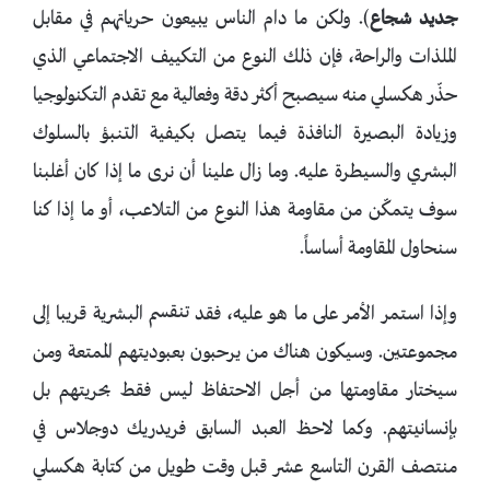
جديد شجاع
). ولكن ما دام الناس يبيعون حرياتهم في مقابل
الملذات والراحة، فإن ذلك النوع من التكييف الاجتماعي الذي
حذّر هكسلي منه سيصبح أكثر دقة وفعالية مع تقدم التكنولوجيا
وزيادة البصيرة النافذة فيما يتصل بكيفية التنبؤ بالسلوك
البشري والسيطرة عليه. وما زال علينا أن نرى ما إذا كان أغلبنا
سوف يتمكّن من مقاومة هذا النوع من التلاعب، أو ما إذا كنا
سنحاول المقاومة أساساً.
وإذا استمر الأمر على ما هو عليه، فقد تنقسم البشرية قريبا إلى
مجموعتين. وسيكون هناك من يرحبون بعبوديتهم الممتعة ومن
سيختار مقاومتها من أجل الاحتفاظ ليس فقط بحريتهم بل
بإنسانيتهم. وكما لاحظ العبد السابق فريدريك دوجلاس في
منتصف القرن التاسع عشر قبل وقت طويل من كتابة هكسلي