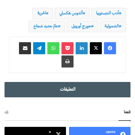
أدب الديستوبيا
ألدوس هكسلي
الحرية
الشمولية
جورج أورويل
عالم جديد شجاع
لينكدإن
‫Pocket
واتساب
تيلقرام
مشاركة عبر البريد
طباعة
التعليقات
تابعنا
0
9000+