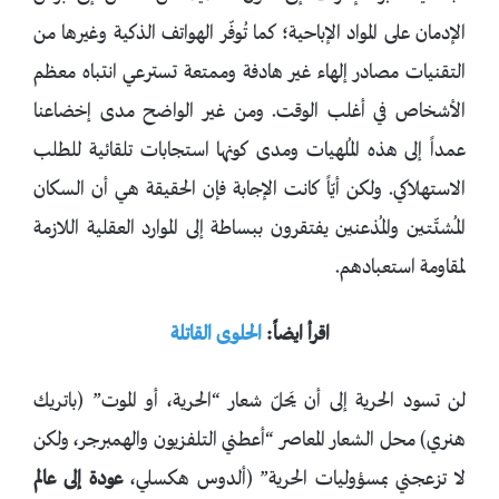
الإدمان على المواد الإباحية؛ كما تُوفّر الهواتف الذكية وغيرها من
التقنيات مصادر إلهاء غير هادفة وممتعة تسترعي انتباه معظم
الأشخاص في أغلب الوقت. ومن غير الواضح مدى إخضاعنا
عمداً إلى هذه المُلهيات ومدى كونها استجابات تلقائية للطلب
الاستهلاكي. ولكن أيّاً كانت الإجابة فإن الحقيقة هي أن السكان
المُشتّتين والمُذعنين يفتقرون ببساطة إلى الموارد العقلية اللازمة
لمقاومة استعبادهم.
اقرأ ايضاً:
الحلوى القاتلة
لن تسود الحرية إلى أن يَحلّ شعار “الحرية، أو الموت” (باتريك
هنري) محل الشعار المعاصر “أعطني التلفزيون والهمبرجر، ولكن
لا تزعجني بمسؤوليات الحرية” (ألدوس هكسلي،
عودة إلى عالم