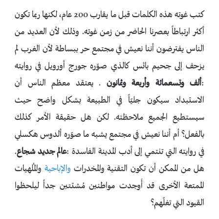
كتب غوته هذه الكلمات قبل ما يقارب 200 عام، لكنها ربما تكون
أكثر ارتباطاً بعصرنا الحاضر من زمن غوته. وذلك لأن العديد من
الناس يفترضون أننا نعيش في مجتمع حر ببساطة لأن الغرب لم
يزحف إلى جحيم بائس كالذي صوّره جورج أورويل في روايته
:
ألف وتسعمائة وأربعة وثمانون
. يعتقد معظم الناس أن
الاستبداد سيكون جليّاً في الطبيعة بشكل واضح حيث
سيستطيع الجميع ملاحظته. لكن هل حقيقة الأمر كذلك
بالفعل؟ أم أننا نعيش في مجتمع يشبه ما صوّره ألدوس هكسلي
في روايته التي تنتمي إلى أدب المدينة الفاسدة :
عالم
جديد
شجاع
.
هل من الممكن أن تكون التقنية والمخدرات
والإباحية
والمُلهيات
الممتعة الأخرى قد أَوجدت مواطنين مُشتتين جداً ليلحظوا
القيود التي تغلّهم؟