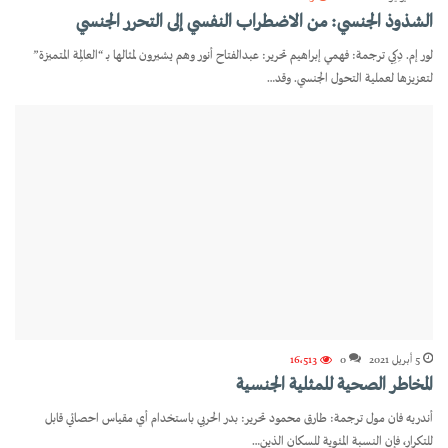
الشذوذ الجنسي: من الاضطراب النفسي إلى التحرر الجنسي
لور إم. دِكِي ترجمة: فهمي إبراهيم تحرير: عبدالفتاح أنور وهم يشيرون لمثالها بـ “العالِمة المتميزة”
لتعزيزها لعملية التحول الجنسي. وقد…
5 أبريل 2021
0
16٬513
المخاطر الصحية للمثلية الجنسية
أندريه فان مول ترجمة: طارق محمود تحرير: بدر الحربي باستخدام أي مقياس احصائي قابل
للتكرار، فإن النسبة المئوية للسكان الذين…