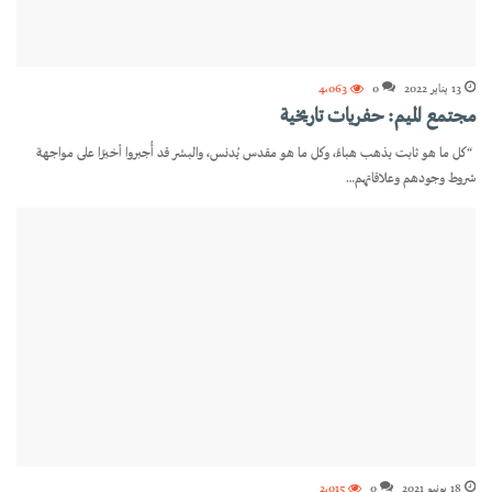
13 يناير 2022
0
4٬063
مجتمع الميم: حفريات تاريخية
“كل ما هو ثابت يذهب هباءً، وكل ما هو مقدس يُدنس، والبشر قد أُجبروا أخيرًا على مواجهة
شروط وجودهم وعلاقاتهم…
18 يونيو 2021
0
2٬015