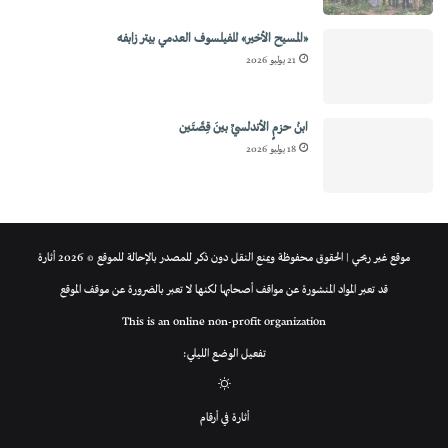
«المسيح الأخير» للفيلسوف العدمي بيتر زابفه
21 يوليو 2026
ابنُ حزمٍ الأندلسيِّ بينَ قِصَّتَين
18 يوليو 2026
موقع غير ربحي | الحقوق محفوظة ويمنع النقل دون ذكر للمصدر بالإحالة للموقع © 2026 أثارة
قد تعبر المواد المنشورة عن مواقف أصحابها لكنها لا تعبر بالضرورة عن موقف الموقع
This is an online non-profit organization
تفعيل الوضع الليلي:
الوضع
أثارة في أرقام
المظلم