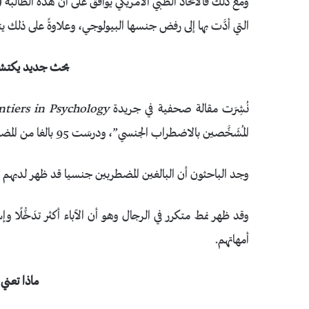
ومع ذلك فالاتحاد الطبي الأمريكي يوافق على أن هذه الطالبة 
التي أدَّت بها إلى رفض جنسها البيولوجي، وعلاوةً على ذلك يت
بحث جديد يكتشف
نُشِرَت مقالة صحفية في جريدة
ntiers in Psychology
المُشَخَّصين بالاضطراب الجنسي”، ودرسَت 95 بالغا من المضطربين جنسيا.
وجد الباحثون أن البالغين المضطربين جنسيا قد ظهر لديهم م
وقد ظهر نمط متكرر في الرجال وهو أن الآباء أكثر تدَخُّلًا 
أمهاتهم.
ماذا تعني