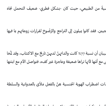
اسيةً من الطبيعي، حيث كان -بشكل فطري- ضعيفَ التحمل تجاه
ين. فقد كانوا يميلون إلى التراجع والرُّضُوخ لقرارات زوجاتهم بما فيها
أما في حالة البنات ذات الاضطرابات الجنسية فقد وجدَ الطبيبان أن نسبة 77% كانت والداتهنَّ لديهنّ تاريخ مع الاكتئاب، وقد لمَّحَا
مع أمِّها لأنها تراها ضعيفة وعاجزة غير كفء. فتواصل الأم مع ابنتها
ات اضطراب الهوية الجنسية هنَّ بالفعل مَلأى بالعدوانية والسلطة