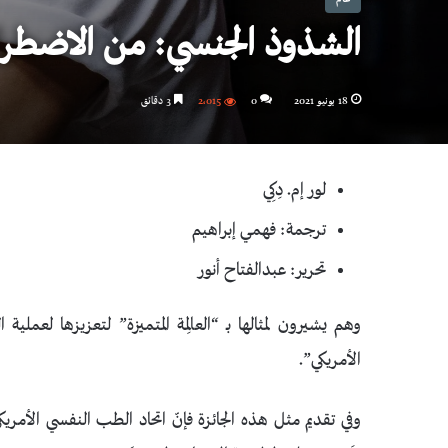
الشذوذ الجنسي: من الاضطراب
18 يونيو 2021
0
2٬015
3 دقائق
لور إم. دِكِي
ترجمة: فهمي إبراهيم
تحرير: عبدالفتاح أنور
وهم يشيرون لمثالها بـ “العالِمة المتميزة” لتعزيزها لعمل
الأمريكي”.
وفي تقديم مثل هذه الجائزة فإنّ اتحاد الطب النفسي الأمريك