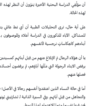
أن مؤلِّفِي الدراسة البحثية الأخيرة يَنوُونَ أن النظر لهذ
لهذه الحالة.
على أية حال، ترى التحليلات الطبية أن أي نمط عائلي
للمشاكل. الآباء المذكورون في الدراسة أعلاه والموصوفون 
أبناءهم كانعِكاساتٍ نرجسية لأنفسهم.
بما أن هؤلاء الرجال تم الإبلاغ عنهم من قِبَل أبنائهم كمسيئين، 
يرفض الابناء الرجولة التي مَثَّلَها آباؤهم، ثم يرفضون أجسا
فصلها عنهم.
أما في حالة النساء الذين اعتقدوا أنفسهم رجالا في الأصل؛ فإ
والتجاهل من قِبَلِ آبائهم. وفي السيرة الذاتية لـ تشازتيتي بُو
نجد فيها تفسيرا مثيرا للاهتمام لهذا النمط.