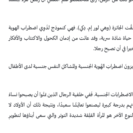
 تلقَّت الجائزة (وهي لور إم. دِكي). فهي كنموذج لذَوِي اضطراب الهوية
ياة شاذة سرية، وقد عانَت من إدمان الكحول والاكتئاب والأفكار
أخيرا في أن تصبح رجلا.
ي يرَونَ اضطرابَ الهُوية الجنسية والمشاكلَ النفس جنسية لدى الأطفال
ضطرابات الجنسية. فَفي خلفية الرجال الذين تمنَّوا أن يصبحوا نساءً
ائهم بدرجة كبيرة ليصنعوا تعايُشًا سعيدًا، ونتيجة ذلك أن الأولاد لا
الآخر هو المرأة القلِقة شديدة التوتر والتي سعى أبناؤها لتطويرِ