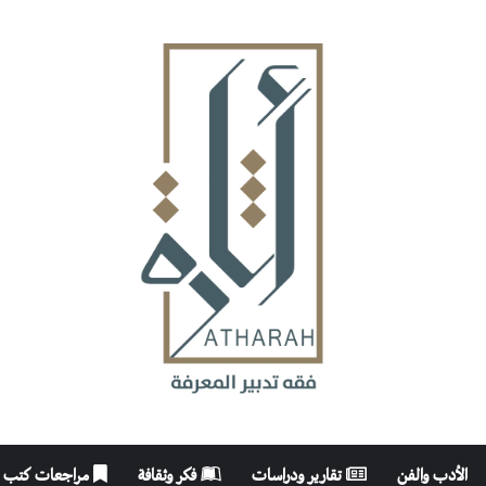
الأدب والفن
تقارير ودراسات
فكر وثقافة
مراجعات كتب