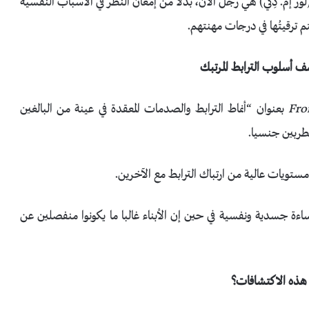
(لور إم. دِكي) هي رجل الآن، بدلا من إمعان النظر في الأسباب النفسية
م ترقيتُها في درجات مهنتهم.
 أسلوب الترابط المرتبك
Fro
بعنوان “أنماط الترابط والصدمات المعقدة في عينة من البالغين
ستويات عالية من ارتباك الترابط مع الآخرين.
وإساءة جسدية ونفسية في حين إن الأبناء غالبا ما يكونوا منفصلين عن
 هذه الاكتشافات؟