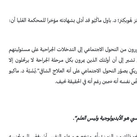
بكِنز؛ د. باول ماكْيُو قد أدلى بشهادته مؤخرا للمحكمة العُليا أن:
رون من التحول الاجتماعي إلى التدخلات الجراحية على مسئوليتهم
شير إلى أن أولئك الذين يمرون بكل مرحلة الجراحة لا يرتحلون إلا
صوِّر التحول الاجتماعي على أنه العلاج الشافي”.يُشَبِّهُ د. ماكيو
ضُ نفسَه أنه سَمين رغم أنه في الحقيقة نحيف.
جنسي هو الأيديولوجية وليس العلم
“.
نحو ذلك من الزمن؛ رأَى متخصصو علم النفسِ أنَ رفضَ المرء لِجنسهِ