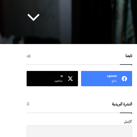
تابعنا
0
9000+
متابع
متابعون
النشرة البريدية
الإيميل