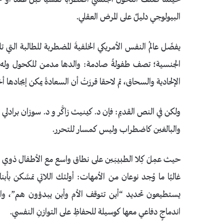
البيولوجي دليلٌ على المرض العقلي.
يفصِّل عالمُ النفس الأمريكي الخلفيةَ المضطربة للطالبة التي
الجنسية؛ تصف طفولةً صادمة: والدها مدمن للكحول وله ح
الإلحادية والسحاق، ثم لاحقا قررَتْ أن السعادةَ يمكن إيجادها 
ولكن في النص القديم: فإن د. كينيث زاكَّر و د. سوزان برادل
والبالغين كاضطراب وليس كمسار للتحرر.
حيث عمِلَ كِلا الطبيبَين على نطاق واسع مع الأطفال ذوي الا
غالبًا ما وُجد نوعان من الأمهات: أولئك اللاتي تمسَّكن بأبن
يستطيعون تحديد “أين تتوقف الأم وأين يبدؤون هم”، والنوع 
اندماجٍ دفاعي معها كوسيلة للحفاظِ على التوازنِ النفسي.