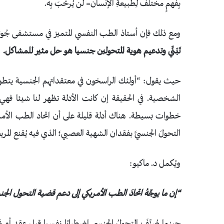
بِفَهمٍ مختلف لِطبيعةِ الإنسان= لن يُرحَّبَ بِه.
ومع ذلك فإن أستاذ الطب النفسي المتميز في مستشفى جُونز هُو
تَبَنِّي وتدعيم هوية المتحولين جنسيا هو حل مثير للمشاكل
.
حيث يقول: “أولئك الراسخون في معتقداتهم الجنسية يتطو
الشخصية. في الحقيقة إن كانت الأدلة تظهر لنا شيئا فهي ت
خطوات بسيطة. هناك أدلة قليلة على أن اتحاد الطب الأمريكي ي
التحولَ الجنسيَّ بفقدان الشهية العصبي؛ الذي فيه يُقنع المري
ويُكمل د. ماكيو:
“إن ما يوجِّهُ اتحادَ الطب الأمريكي إلى دعم قضية التحول ال
حينما صُنِّفَ التحولُ الجنسي اضطرابًا نفسيا قبل عقد أو 