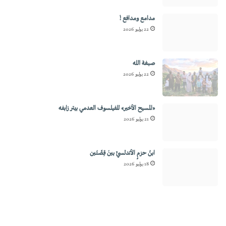
مدامع ومدافع !
22 يوليو 2026
صبغة الله
22 يوليو 2026
«المسيح الأخير» للفيلسوف العدمي بيتر زابفه
21 يوليو 2026
ابنُ حزمٍ الأندلسيِّ بينَ قِصَّتَين
18 يوليو 2026