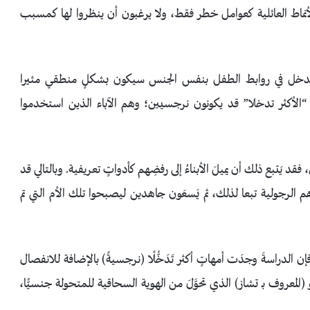
ه الأنماط العائلية كعوامل خطر فقط، ولا يرغبون أن ينظروا لها كمسبب
 يتدخل في روابط الطفل بنفس الجنس سيكون بشكلٍ منطقي مثيرا
بـ “الأكثر تدخلا” قد يكونون نرجسيين؛ وهم الآباء الذين استخدموا
فقد يَتبع ذلك أن يميلَ الأبناءُ إلى رفضِهم كأدواتٍ تعريفية. وبالتالي قد
دَهم الرجولية تبعا لذلك، ثم يَسعَون جاهدين ليصبحوا تلك الأم التي تم
ن الدراسةَ وجدَت أمهاتٍ أكثر تَدَخُّلًا (نرجسيةً) بالإضافة للانفصال
نو (المعروف بـ تشاز) الذي تحوَّلَ من الهوية السحاقية للمتحولة جنسيًّا،