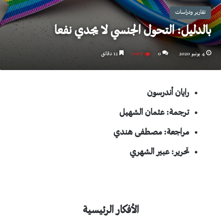
تقارير ودراسات
بالدليل: التحول الجنسي لا يجدي نفعا
4 يونيو 2020
0
7٬077
12 دقائق
رايان أندرسون
ترجمة: عثمان الشهيل
مراجعة: مصطفى هندي
تحرير: عبير الشهري
الأفكار الرئيسية