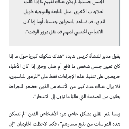
الجنس جسديا. لم يكن هناك تقييم لما إذا كانت
العلاجات الأخرى -مثل المتابعة والتوجيه طويل
المدى- قد تساعد المتحولين جنسيًا، أوما إذا كان
الالتباس الجنسي لديهم قد يقل بمرور الوقت”.
يقول مدير المنشأة كريس هايد: “هناك شكوك كبيرة حول ما إذا
كان تغيير جنس شخص ما نافع أم ضار. وحتى إذا كان الأطباء
حريصين على تنفيذ هذه الإجراءات فقط على “المرضى المناسبين،
فلا يزال هناك عدد كبير من الأشخاص الذين خضعوا للجراحة
يعانون من الصدمة التي غالبًا ما تؤول إلى الانتحار”.
ومما يثير القلق بشكل خاص هو: الأشخاص الذين “لم تتمكن
هذه الدراسات من تتبع مسارهم”، فكما لاحظت الجارديان “إن