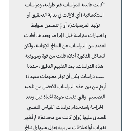
“كانت غالبية الدراسات غير طولية، ودراسات
استكشافية (أي لازالت في بداية التحقيق أو
توليد الفرضيات)، أو لم تتضمن ضوابط
واختبارات متزامنة قبل الجراحة وبعدها. أفادت
العديد من الدراسات عن النتائج الإيجابية، ولكن
المشاكل المذكورة أعلاه قللت من قوة وموثوقية
هذه الدراسات. بعد التقييم الدقيق، حددنا
ست دراسات يمكن أن توفر معلومات مفيدة؛
أربعٌ من بين هذه الدراسات الأفضل من ناحية
التصميم، والتي قيَّمت جودة الحياة قبل وبعد
الجراحة باستخدام دراسات القياس النفسي
المصدق عليها (وإن كانت غير محددة)؛ لم تُظهر
تغيرات أواختلافات سريرية يُعوَّل عليها في نتائج