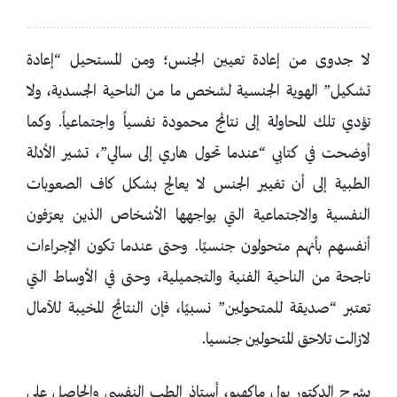
لا جدوى من إعادة تعيين الجنس؛ ومن المستحيل “إعادة
تشكيل” الهوية الجنسية لشخص ما من الناحية الجسدية، ولا
تؤدي تلك المحاولة إلى نتائج محمودة نفسياً واجتماعياً. وكما
أوضحت في كتابي “عندما تحول هاري إلى سالي”، تشير الأدلة
الطبية إلى أن تغيير الجنس لا يعالج بشكل كاف الصعوبات
النفسية والاجتماعية التي يواجهها الأشخاص الذين يعرّفون
أنفسهم بأنهم متحولون جنسيًا. وحتى عندما تكون الإجراءات
ناجحة من الناحية الفنية والتجميلية، وحتى في الأوساط التي
تعتبر “صديقة للمتحولين” نسبيًا، فإن النتائج المخيبة للآمال
لازالت تلاحق المتحولين جنسيا.
يشرح الدكتور بول ماكهيو، أستاذ الطب النفسي والحاصل على