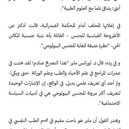
أنثى؛ يتنافى تماما مع العلوم الطبية”.
في إعلانها المحلف أمام المحكمة الفيدرالية، قالت آدكنز عن
الأطروحة القياسية للجنس – القائلة بأنه بنية جنسية للكائن
الحي- “نظرة عتيقة للغاية للجنس البيولوجي”.
و في رده، قال د. لورانس ماير “هذا التصريح صادم؛ لقد بحثت في
عشرات المراجع في علم الأحياء والطب وعلم الوراثة -حتى ويكي!-
ولم أجد أي تعريف علمي بديل. في الواقع، إن الإشارات الوحيدة
لتعريف أكثر مرونة للجنس البيولوجي هي في أدبيات السياسة
الاجتماعية”.
ويجدر القول أن ماير هو باحث مقيم في قسم الطب النفسي في