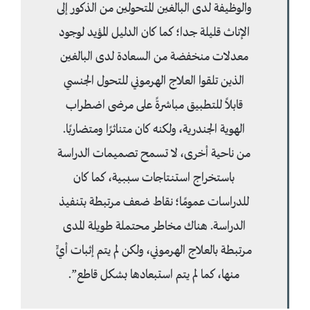
والوظيفة لدى البالغين المتحولين من الذكور إلى
الإناث قليلة جدا؛ كما كان الدليل المؤيد لوجود
معدلات منخفضة من السعادة لدى البالغين
الذين تلقوا العلاج الهرموني للتحول الجنسي
قابلاً للتطبيق مباشرةً على مرضى اضطراب
الهوية الجندرية، ولكنه كان متناثرًا ومتضاربًا.
من ناحية أخرى، لا تسمح تصميمات الدراسة
باستخراج استنتاجات سببية، كما كان
للدراسات عمومًا؛ نقاط ضعف مرتبطة بتنفيذ
الدراسة. هناك مخاطر محتملة طويلة المدى
مرتبطة بالعلاج الهرموني، ولكن لم يتم إثبات أيٍّ
منها، كما لم يتم استبعادها بشكل قاطع”.