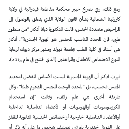
ومع ذلك، وفي تصريح خبير محكمة مقاطعة فيدرالية في ولاية
كارولينا الشمالية بشأن قانون الولاية الذي يتعلق بالوصول إلى
المراحيض متعددة الجنس، قالت الدكتورة ديانا أدكنز “من منظور
طبي، فإن المحدد المناسب للجنس هو الهوية الجندرية”. أدكنز
هي أستاذ في كلية الطب بجامعة ديوك ومدير مركز ديوك لرعاية
النوع الاجتماعي للأطفال والمراهقين (الذي افتتح في عام 2015).
قررت آدكنز أن الهوية الجندرية ليست الأساس المفضل لتحديد
الجنس فحسب، بل “المحدد الوحيد للجنس المدعوم طبيًا”، وكل
طريقة أخرى هي علم زائف، وقالت “إن استخدام
الكروموسومات أوالهرمونات أو الأعضاء التناسلية الداخلية
أوالأعضاء التناسلية الخارجية أوالخصائص الجنسية الثانوية للقفز
على الهوية الجندرية بغرض تصنيف شخص ما على أنه ذكر أو