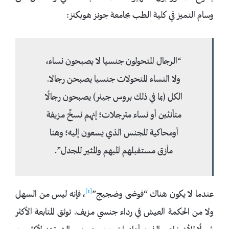
وسام التميز في كلية الطب بجامعة جونز هوبكنز:
“الرجال المتحولون جنسيا لا يصبحون نساء،
ولا النساء المتحولات جنسيا يصبحن رجالا.
الكل (بما في ذلك بروس جينر) يصبحون رجالًا
متأنثين أو نساء مترجلات؛ إنهم نسخٌ مزيفة
أومحاكية للجنس الذي يسعون إليه؛ وهنا
مأزق مستقبلهم المبهم والمثير للجدل”.
[1]
عندما لا يكون هناك “فوضى وضجيج”
، فإنه ليس من السهل
ولا من الحكمة العيش في رداء جنسي مزيف. توثق المتابعة الأكثر