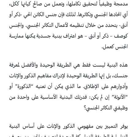
مدمجة وظيفياً لتحقيق تكاملها، وتعمل من صالح كيانها ككل،
أي اتحادها الجنسي وتكاثرها. لذلك فإن جنس الكائن الحي -ذكر أو
أنثى- يتحدد من خلال تنظيمه لأعمال التكاثر الجنسي. والجنس
كوصف – ذكر أو أنثى – هو اعتراف ببنية جسدية يمكنها ممارسة
الجنس كعمل.
هذه البنية ليست فقط هي الطريقة الوحيدة والأفضل لمعرفة
جنسك، بل إنها الطريقة الوحيدة لإدراك مفاهيم الذكور والإناث
وأدوارهم على الإطلاق. ما الذي يمكن أن تعنيه “الذكورة” أو
“الأنوثة” إن لم يكن: قدرتك البدنية الأساسية على واحدة من
وظيفتي التكاثر الجنسي؟
يوفر التمييز بين مفهومي الذكور والإناث على أساس البنية