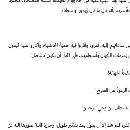
 عُلُوٍّ، وما أُذيبِ عليه من حلاوةٍ لم تعهَدْها ألْسَنةُ الفصحاء، محتَجًّا
َةٌ منهم بأنه قال ما قال لِهوى أو محاباة.
 ساداتهم-إليه؛ أغْرَوه وأثاروا فيه حميّةَ الجاهلية، وأكثروا عليه ليقولَ
زمات الكُهّانِ وأسجاعِهم، فأبى الحقُّ أن يكون كالباطل!
مةُ الجهالةَ!
 الرغوةُ عن الصريح!
ُ الشيطان من وحيِ الرحمن!
فر، فلم يجد إلا أن يقول بعد تفكير طويل، وحيرة قاتلة صوّرها الله عز