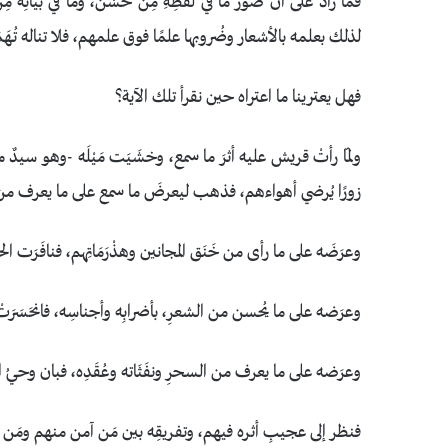
فما زاد على أنْ صوَّرَ ما في لفظِهِ مِن حُسْن، وما في بيانِه مِن
لذلك بعلمه بالأشعار وضُروبها علمًا فوق علمهم، فلا تناله تُـهَم
فهل يعترينا ما اعتراه حين نقرأ تلك الآية؟
ولمّا رأتْ قريش عليه أثرَ ما سمع، وخشَيَت مَيْلَه -وهو سيدٌ من
زورًا يُرضي أهواءهم، فذهب ليعرضَ ما سمع على ما يعرف من زم
وعرَضَه على ما رأى من خَنَق المجانين وهذْرَمَاتِهم، فنافَرَت الحك
وعرَضه على ما يُحسن من الشعرِ، بأضرابِه وأجناسِه، فانحَسَرَتْ
وعرَضه على ما يعرف من السحرِ ونفَثَاته وعُقَدِه، فبان وحي
فنظر إلى عجيبِ أثره فيهم، وتفريقِه بين مَن آمن منهم ومَن ك