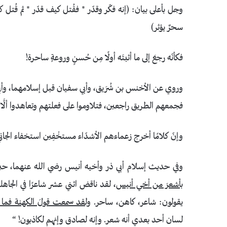
وجل بأعلى بيان: ﴿إنه فكّر وقدّر * فقُتل كيف قدّر * ثم قُتل 
سحرٌ يؤثر﴾
فكأنّه رجعَ إلى ما أثبتَه أولًا مِن حُسنٍ وروعةٍ ساحرة!
وروي عن الأخنس بن شُرَيق، وأبي سفيان قبل إسلامهما، وأبي
فجمعهم الطريق راجعين، فتلاوموا على فعلتهم وتعاهدوا ألَّا ي
وإنّ كلامًا أخرج زعماءهم الأشدّاء مستخْفِين استخفاء الجان
وفي حديث إسلام أبي ذر وأخيه أنيس رضي الله عنهما، حين أر
بأشعرَ من أخي أنيس
، لقد ناقض اثني عشر شاعرًا في الجاه
يقولون: شاعر، كاهن، ساحر.
ولقد سمعت قولَ الكهنة فما هو
لسان أحد بعدي أنه شعر. وإنه لصادق وإنهم لكاذبون! “