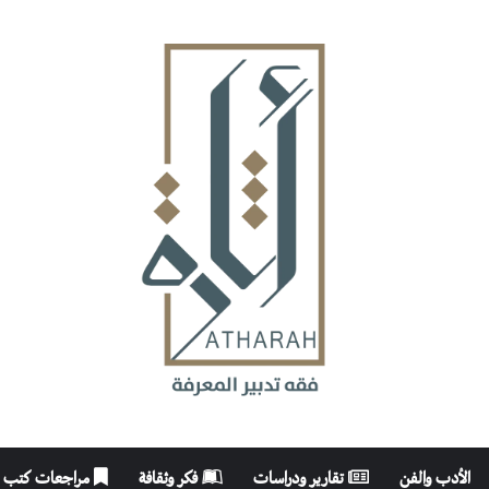
الأدب والفن
تقارير ودراسات
فكر وثقافة
مراجعات كتب