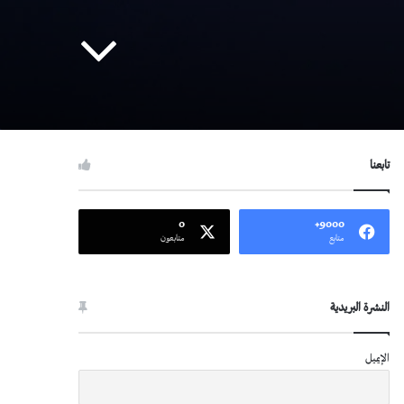
تابعنا
0
9000+
متابع
متابعون
النشرة البريدية
الإيميل