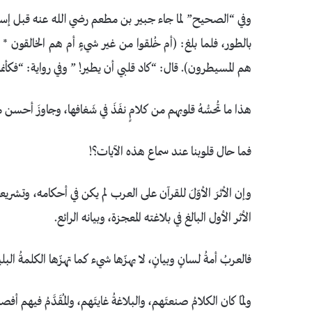
وفي “الصحيح” لما جاء جبير بن مطعم رضي الله عنه قبل إسلامه
بالطور، فلما بلغ: ﴿أم خُلقوا من غير شيءٍ أم هم الخالقون
هم المسيطرون﴾. قال: “كاد قلبي أن يطير! ” وفي رواية: “فكأنما ص
هذا ما تُحسُّهُ قلوبهم من كلامٍ نفَذَ في شَغافها، وجاوزَ أحسن م
فما حال قلوبنا عند سماع هذه الآيات؟!
وإن الأثرَ الأوّلَ للقرآن على العرب لم يكن في أحكامه، وتشريع
الأثر الأول البالغ في بلاغته المعجزة، وبيانه الرائع.
فالعربُ أمةُ لسانٍ وبيانٍ، لا يهزّها شيء كما تهزّها الكلمةُ البل
ولمّا كان الكلامُ صنعتَهم، والبلاغةُ غايتَهم، والمُقَدَّمُ فيهم