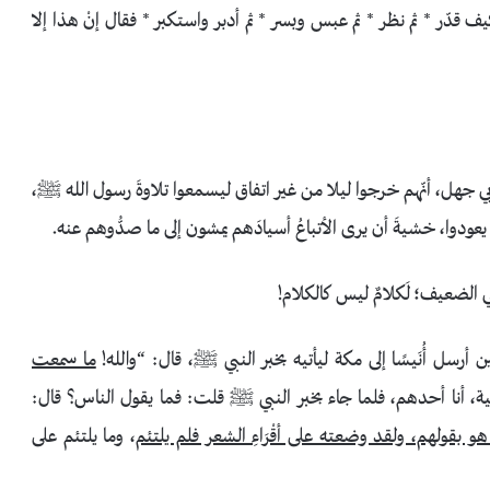
كيف قدّر * ثم نظر * ثم عبس وبسر * ثم أدبر واستكبر * فقال إنْ هذا إلا
 جهل، أنّهم خرجوا ليلا من غير اتفاق ليسمعوا تلاوةَ رسول الله ﷺ،
عودوا، خشيةَ أن يرى الأتباعُ أسيادَهم يمشون إلى ما صدُّوهم عنه.
ي الضعيف؛ لَكلامٌ ليس كالكلام!
سل أُنَيسًا إلى مكة ليأتيه بخبر النبي ﷺ، قال: “والله!
ما سمعت
لية، أنا أحدهم، فلما جاء بخبر النبي ﷺ قلت: فما يقول الناس؟ قال:
 بقولهم، ولقد وضعته على أقْرَاءِ الشعر فلم يلتئم
، وما يلتئم على