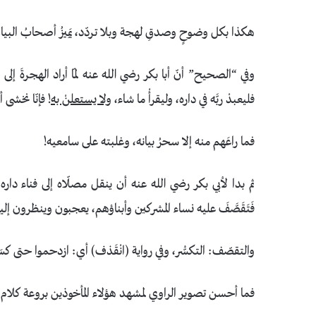
هكذا بكل وضوحٍ وصدقِ لهجة وبلا تردّد، يَمِيزُ أصحابُ البيان
وفي “الصحيح” أنّ أبا بكر رضي الله عنه لمّا أراد الهجرةَ إلى ال
فليعبدْ ربَّه في داره، وليقرأْ ما شاء،
ولا يستعلنْ به
! فإنّا نخشى 
فما راعَهم منه إلا سحرُ بيانه، وغلبته على سامعيه!
ثم بدا لأبي بكر رضي الله عنه أن ينقل مصلّاه إلى فناء داره، و
فَتَقَصَّفَ عليه نساء المشركين وأبناؤهم، يعجبون وينظرون إليه
والتقصّف: التكسُّر، وفي رواية (انْقَذف) أي: ازدحموا حتى ك
فما أحسن تصوير الراوي لمشهد هؤلاء المأخوذين بروعة كلام 