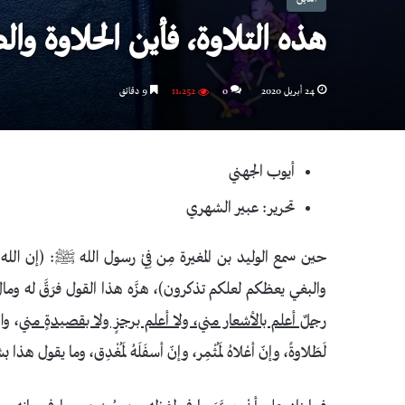
هذه التلاوة، فأين الحلاوة وال
24 أبريل 2020
0
11٬252
9 دقائق
أيوب الجهني
تحرير: عبير الشهري
حين سمع الوليد بن المغيرة مِن فِيْ رسول الله ﷺ: ﴿إن الله
والبغي يعظكم لعلكم تذكرون﴾، هزَّه هذا القول فرَقَّ له ومال 
رجلٌ أعلم بالأشعار مني، ولا أعلم برجزٍ ولا بقصيدةٍ مني
، وا
لَطَلاوةً، وإنّ أعْلاهُ لَمُثْمِر، وإنّ أسفَلَهُ لَمُغْدِق، وما يقول هذا بش