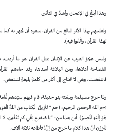
وهذا أبلغُ في الإعجاز، وأشدُّ في التأثير.
ولعلمهم بهذا الأثر البالغ من القرآن، منعوه أن يُجهر به كما
لهذا القرآن، والْغَوا فيه﴾.
وليس عجْزَ العرب عن الإتيان بمثل القرآن هو ما أردت، ب
الفصاحة أعلاها، ومن البلاغة أسناها، وقد جاءهم القرآنُ
فانتفضت، وهي لا تحتاج إلى أكثر من كلمةٍ بليغةٍ لتنتفض.
ولما خرج مسيلمة وتبعَته بنو حنيفة، قام فيهم سيّدهم ثُمَام
بسم الله الرحمن الرحيم: ﴿حم * تَنْزِيلُ الْكِتابِ مِنَ اللَّهِ الْعَزِيزِ الْعَ
هُوَ إِلَيْهِ الْمَصِيرُ﴾. أين هذا من: “يا ضفدع نِقِّي كم تَنُقِّين
لَتَرَوْن أنَّ هذا كلام ما خرج من إلٍّ! فأطاعه ثلاثة آلاف.