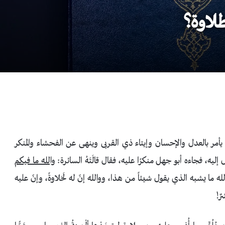
طلاوة؟
 يأمر بالعدل والإحسان وإيتاء ذي القربى وينهى عن الفحشاء والمنكر
إليه، فجاءه أبو جهل منكرًا عليه، فقال قالَتَهُ السائرة:
والله ما فيكم
لله ما يشبه الذي يقول شيئاً من هذا، ووالله إنّ له لَحَلاوةً، وإنّ عليه
رٌ!