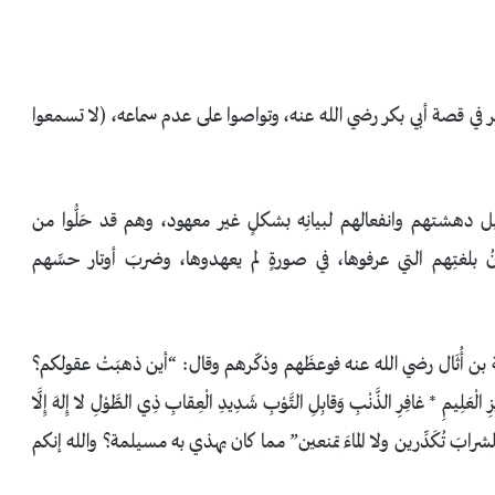
 مر في قصة أبي بكر رضي الله عنه، وتواصوا على عدم سماعه، ﴿لا تسمعوا
ل دهشتهم وانفعالهم لبيانِه بشكلٍ غير معهود، وهم قد حَلُّوا من
 بلغتِهم التي عرفوها، في صورةٍ لم يعهدوها، وضربَ أوتار حسِّهم
ة بن أُثَال رضي الله عنه فوعظَهم وذكّرهم وقال: “أين ذهبَتْ عقولكم؟
لِيمِ * غافِرِ الذَّنْبِ وَقابِلِ التَّوْبِ شَدِيدِ الْعِقابِ ذِي الطَّوْلِ لا إِلهَ إِلَّا
، لا الشرابَ تُكَدِّرين ولا الماءَ تمنعين” مما كان يهذي به مسيلمة؟ والله إنكم