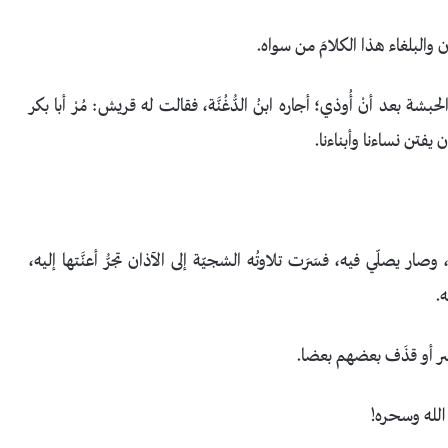
 والبلغاء هذا الكلامَ من سواه.
حبشة بعد أنْ أُوذي؛ أجاره ابنُ الدُّغُنَّة، فقالت له قريش: مُرْ أبا بكر
أن يفتن نساءنا وأبناءنا.
صار يصلّي فيه، فسَرَت تلاوتُه الشجيّة إلى الآذان تجرُّ أعنَّتها إليه،
.
سَر أو قذَف بعضهم بعضا.
الله وسحره!