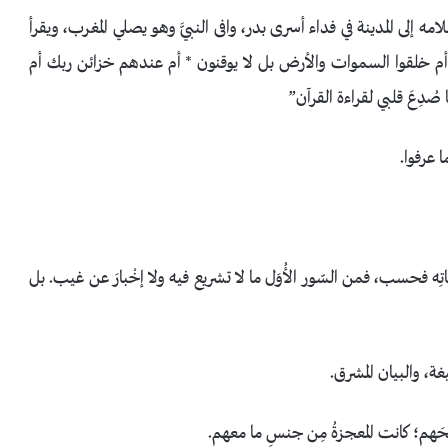
 إلى المدينة في فداء أسرى بدر، وافى النبيَّ وهو يصلي المغرب، ويقرأ
 * أم خلقوا السموات والأرض بل لا يوقنون * أم عندهم خزائن ربك أم
ُدِعَ ‌قلبي لقراءة القرآن”
ا عرفوا.
اتِه فحسب، فمن السّور الأُوَل ما لا تشريع فيه ولا إخْبارَ عن غيب. بل
يغة، والبيان المشرق.
 أفصحَهم؛ كانت المعجزةُ مِن جنسِ ما معهم.