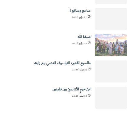
مدامع ومدافع !
22 يوليو 2026
صبغة الله
22 يوليو 2026
«المسيح الأخير» للفيلسوف العدمي بيتر زابفه
21 يوليو 2026
ابنُ حزمٍ الأندلسيِّ بينَ قِصَّتَين
18 يوليو 2026