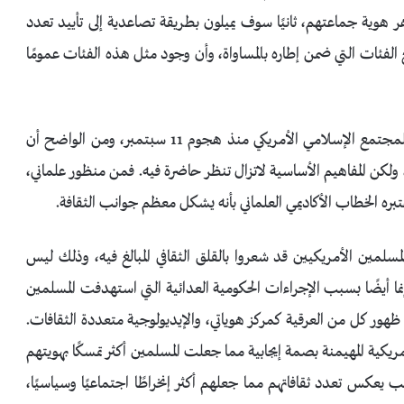
 هوية جماعتهم، ثانيًا سوف يميلون بطريقة تصاعدية إلى تأييد تعدد
الفئات التي ضمن إطاره بالمساواة، وأن وجود مثل هذه الفئات عمومًا
بدأت هذه الديناميكيات بوصف دقيق للخطاب الداخلي للمجتمع الإسلامي الأمريكي منذ هجوم 11 سبتمبر، ومن الواضح أن
 ولكن المفاهيم الأساسية لاتزال تنظر حاضرة فيه. فمن منظور علماني،
بره الخطاب الأكاديمي العلماني بأنه يشكل معظم جوانب الثقافة.
لمين الأمريكيين قد شعروا بالقلق الثقافي المبالغ فيه، وذلك ليس
نما أيضًا بسبب الإجراءات الحكومية العدائية التي استهدفت المسلمين
هور كل من العرقية كمركز هوياتي، والإيديولوجية متعددة الثقافات.
كية المهيمنة بصمة إيجابية مما جعلت المسلمين أكثر تمسكًا بهويتهم
 يعكس تعدد ثقافاتهم مما جعلهم أكثر إنخراطًا اجتماعيًا وسياسيًا،