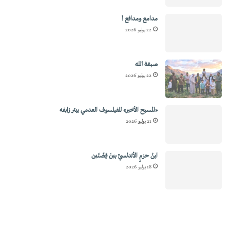
مدامع ومدافع !
22 يوليو 2026
صبغة الله
22 يوليو 2026
«المسيح الأخير» للفيلسوف العدمي بيتر زابفه
21 يوليو 2026
ابنُ حزمٍ الأندلسيِّ بينَ قِصَّتَين
18 يوليو 2026