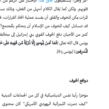
-عز وجل- يستطيعون
تجاوز هذا
الإختبار على الرغم من ا
قلوبهم. ولكن كما يُقال الكلام أسهل من الفعل، وذلك بسب
المرات يمكن للخوف والقلق أن يفسد عملية اتخاذ القرارات،
قد تتساءل كيف للخوف من الإسلام أن يتحكم بالمجتمع؟ 
كثير من الأحيان دفع الخوف القوي بني إسرائيل إلى مخال
يونس قال الله تعالى (
فَمَا آمَنَ لِمُوسَىٰ إِلَّا ذُرِّيَّةٌ مِّن قَوْمِهِ عَلَىٰ خ
الْمُسْرِفِين
) [يونس 83].
دوافع الخوف
“كيف دمرت الليبرالية اليهودي الأمريكي” كان محتوى ا