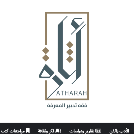
الأدب والفن
تقارير ودراسات
فكر وثقافة
مراجعات كتب