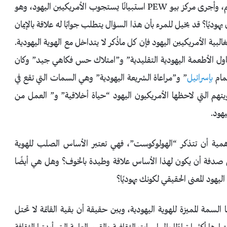
الأمريكيين والعديد من الأجيال تأثيرَا أدى إلى فقدانهم إيمانهم، وأجرى مركز بيو PEW استبيانًا يستجوب الأمريكيين اليهود، وهو
 يهوديًا؟ قد يخيل للمرء بأن هذا السؤال يتطلب جوابًا له علاقة بالإيمان
لغالبية الأمريكيين اليهود فإن كل ماذُكر لا يتداخل مع الهوية اليهودية.
“تناول الأطعمة اليهودية التقليدية” و”امتلاك حس فكاهي جيد” وكان
تمام
بإسرائيل
” و”مراعاة الشريعة اليهودية” وهي السمات التي تقع في
تهم التي لاحظها الأمريكيون اليهود “حياة أخلاقية” و” العمل من
هود.
لأهمية أن تتذكر “الهولوكوست”، فهي تعتبر الأساس الصلب للهوية
رب 73% من اليهود، فهل هي صدفة أن يكون لهذا الأساس علاقة وطيدة بالخوف؟ وهل هي أيضًا
هود المعنى الحقيقي لكونك يهوديًا؟
ة المميزة للهوية اليهودية، وبين حقيقة أن بقية القائمة لا تحتل