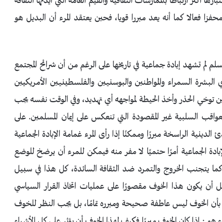
بارها أكثر ارتباطًا بالممارسات الثقافية والقيم العامة التي أيدتها الثقافة
فزا فعالا كما أنه يعد مبررا قويا، فحين يعتقد المرء أن البديل هو
لم لم تشهد إبادة جماعية في تاريخها على الرغم من أن شرائح المجتمع
لبشرة السمراء والمواطنين والبوسنيين والفلسطينيين الأمريكيين
ن توخي الحذر وأخذ الحيطة لمواجهه أي تهديد، وفي الوقت نفسه يجب
لعواقب السلبية غير المقصودة التي تنعكس على إيمان المسلمين. على
لدينية الراسخة مبررًا وممكنًا إذا رأى المرء غمامة الإبادة الجماعية
بادة الجماعية أمرًا حتميًا لا مفر منه فيمكن للمرء أن يرضخ للوضع
كما يتجنب الخروج والتمرد ضد الثقافة السائدة، كل هذا في سبيل
ل أن يكون هذا الخوف مقصورًا على عمليات اتخاذ القرار السياسي
هذا بأن الخوف ليس عاطفة صحيحة ومبرره تمامًا، بل يجب النظر للخوف
هو : إذا كان الخوف مبررًا فكيف لهذا الخوف أن يؤثر على كل الأشياء