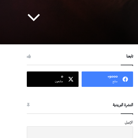
تابعنا
0
9000+
متابع
متابعون
النشرة البريدية
الإيميل