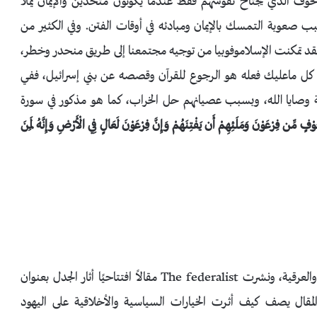
لخوف الذي يجتاح نفوسهم فقط عندما يكونون متحدين والإيمان يملأ
ب صعوبة التمسك بالإيمان ومبادئه في أوقات الفتن. وفي الكثير من
 فقد تمكنت الإسلاموفوبيا من توجيه مجتمعنا إلى طريق منحدر وخطر،
كل ماعليك فعله هو الرجوع للقرآن وقصصه عن بني إسرائيل، ففي
فة وصايا الله، وبسبب عصيانهم حل الخراب، كما هو مذكور في سورة
َوْفٍ مِّن فِرْعَوْنَ وَمَلَئِهِمْ أَن يَفْتِنَهُمْ وَإِنَّ فِرْعَوْنَ لَعَالٍ فِي الْأَرْضِ وَإِنَّهُ لَمِنَ
مؤخرًا رأينا نفس الديناميكية في كل من الجماعات الدينية والعرقية، ونشرت The federalist مقالاً افتتاحيًا أثار الجدل بعنوان
لمقال يصف كيف أثرت الخيارات السياسية والأخلاقية على اليهود