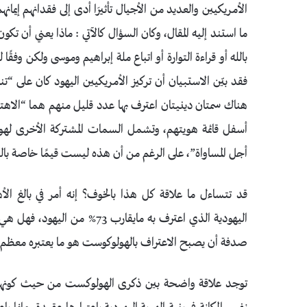
ما استند إليه المقال، وكان السؤال كالآتي : ماذا يعني أن تكون
بالله أو قراءة التوارة أو اتباع ملة إبراهيم وموسى ولكن وفقًا 
فقد بيّن الاستبيان أن تركيز الأمريكيين اليهود كان على 
هناك سمتان دينيتان اعترف بها عدد قليل منهم هما “الاه
أسفل قائمة هويتهم، وتشمل السمات المشتركة الأخرى لهوي
أجل المساواة”، على الرغم من أن هذه ليست قيمًا خاصة بالي
قد تتساءل ما علاقة كل هذا بالخوف؟ إنه أمر في بالغ ا
اليهودية الذي اعترف به مايقا
صدفة أن يصبح الاعتراف بالهولوكوست هو ما يعتبره معظم الي
توجد علاقة واضحة بين ذكرى الهولوكست من حيث كونها السم