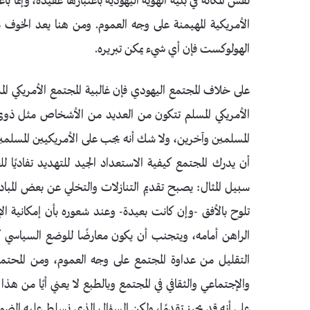
نفس المكانة في بنية الهوية اليهودية باعتبارها عقيدة، وإنما باعت
الأمريكية المهيمنة على وجه العموم. ومن هنا يعد الخوف مح
الهولوكست فإن أي شيء يمكن تبريره.
على خلاف المجتمع اليهودي فإن غالبية المجتمع الأمريكي المس
الأمريكي المسلم تتكون من العديد من الأشخاص مثل ذوي ا
المسلمين وآخرين، ولا شك أنه يجب على الأمريكيين المسلمي
أن يدرك المجتمع كيفية الاستعداد الجيد للتهديد تفاديًا ل
سبيل المثال: يصبح تقديم التنازلات والتخلي عن بعض المبادئ ا
تلوح بالأفق -وإن كانت بعيدة- وعند شعوره بأن إمكانية الإ
الراهن أمامه، ويتجنب أن يكون معارضًا للوضع السياسي 
التقليل من عداوة المجتمع على وجه العموم، ومن المحتم
والإجتماعي والثقافي في المجتمع وبالطبع لا يعني أيًا من 
على أنه قد يحرز تقدمًا، ولكن السؤال الذي نسلط عليه الضوء 