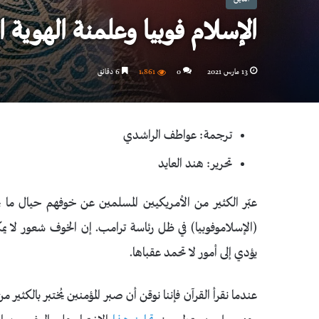
الإسلام فوبيا وعلمنة الهوية ا
13 مارس 2021
0
1٬861
6 دقائق
ترجمة: عواطف الراشدي
تحرير: هند العايد
عبّر الكثير من الأمريكيين المسلمين عن خوفهم حيال ما 
(الإسلاموفوبيا) في ظل رئاسة ترامب. إن الخوف شعور لا 
يؤدي إلى أمور لا تحمد عقباها.
عندما نقرأ القرآن فإننا نوقن أن صبر المؤمنين يُختبر بالكثير م