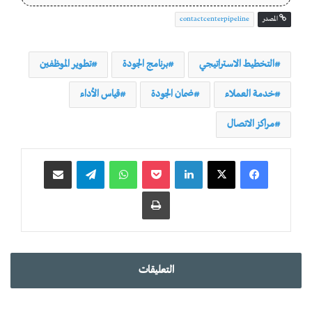
المصدر
contactcenterpipeline
التخطيط الاستراتيجي
برنامج الجودة
تطوير الموظفين
خدمة العملاء
ضمان الجودة
قياس الأداء
مراكز الاتصال
لينكدإن
‫Pocket
واتساب
تيلقرام
مشاركة عبر البريد
طباعة
التعليقات