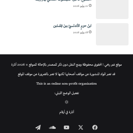
21 يوليو 2026
ابنُ حزمٍ الأندلسيِّ بينَ قِصَّتَين
18 يوليو 2026
موقع غير ربحي | الحقوق محفوظة ويمنع النقل دون ذكر للمصدر بالإحالة للموقع © 2026 أثارة
قد تعبر المواد المنشورة عن مواقف أصحابها لكنها لا تعبر بالضرورة عن موقف الموقع
This is an online non-profit organization
تفعيل الوضع الليلي:
الوضع
أثارة في أرقام
المظلم
فيسبوك
‫X
‫YouTube
ساوند
تيلقرام