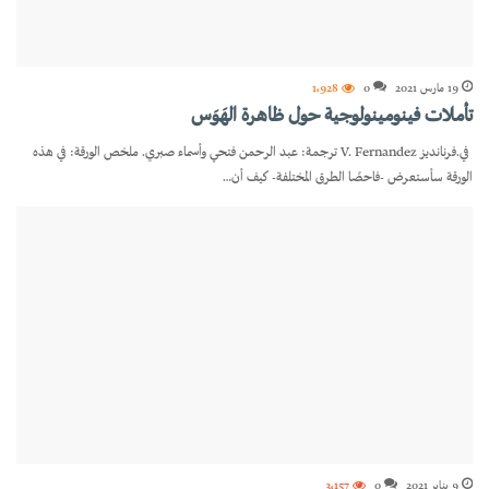
19 مارس 2021
0
1٬928
تأملات فينومينولوجية حول ظاهرة الهَوَس
في.فرنانديز V. Fernandez ترجمة: عبد الرحمن فتحي وأسماء صبري. ملخص الورقة: في هذه
الورقة سأستعرض -فاحصًا الطرق المختلفة- كيف أن…
9 يناير 2021
0
3٬157