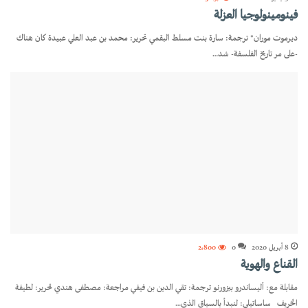
فينومينولوجيا العزلة
ديرموت موران* ترجمة: سارة بنت مسلط البقمي تحرير: محمد بن عبد العلي عبيدة كان هناك
-على مر تاريخ الفلسفة- شد…
8 أبريل 2020
0
2٬800
القناع والهوية
مقابلة مع: أليساندرو بيزورنو ترجمة: تقي الدين بن فيفي مراجعة: مصطفى هندي تحرير: لطيفة
الخريف ساساتيلي: لنبدأ بالسياق الذي…