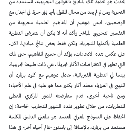
يحدث هو تحديد تلك المبادئ بالقوانين التجريبية، المستمدة من
التجربة ومن ثم لم يعد من مجال للقول بأنها بُنَى حرة. في الجدل مع
الوضعيين، ادعى دوهيم أن المفاهيم العلمية محرومة من
التفسير التجريبي المباشر وأكد أنه لا يمكن أن تتعرض النظرية
العلمية بأكملها للتجربة، ولكن فقط بعض نتائج مبادئها. الآن،
على عكس هذه الادعاءات، يؤكد أن جميع المفاهيم، حتى تلك
التي تظهر في الافتراضات الأكثر تجريدًا، هي ذات طبيعة تجريبية.
بينما في النظرية الفيزيائية، جادل دوهيم مع كلود برنارد أن
المنهج في الفيزياء معقد أكثر بكثير مما هو عليه في علم الأحياء؛
ومن ناحية أخرى، قدم معارضته للدور المركزي المعطى
للنظريات، من خلال تطوير نقده الشهير للتجارب الحاسمة؛ إن
الحفاظ على النموذج المعرفي المعتمد هو بالمعنى الدقيق للكلمة
مستمد من برنارد، بالإضافة إلى باستور -عالم أحياء آخر- في هذا