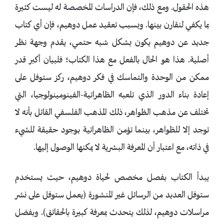
هذه الحقول. ومع ذلك، فإن الدراسات المخصصة له ليست كثيرة
بما يكفي لنقارن بينها. وبسبب تعقيد عمل دوهيم، فإن أي كتاب
جديد عن دوهيم يكون بشكل شبه حتمي، يقدم وجهة نظر
أصلية. هذا هو الحال بالفعل مع هذا الكتاب؛ فلبيان أكبر قدر
ممكن من الوحدة والتماسك في فكر دوهيم، ركز ستوفل على
إعادة بناء الدور الذي تلعبه الظاهراتية-الفينومينولوجيا، التي
تختلف عن مذهب الظواهر، ذلك المذهب الفلسفي القائل بأنه لا
توجد إلا للظواهر، بينما تؤمن الظاهراتية بـوجود حقيقة للشيء
في ذاته، مع اعتبار أن المعرفة البشرية لا يمكنها الوصول إليها.
يبدأ الكتاب بفصل مخصص لحياة دوهيم، حيث يستخدم
ستوفل العديد من الرسائل غير المنشورة (يعمل ستوفل على نشر
مراسلات دوهيم، لذلك يتحدث بمعرفة كبيرة بالحقائق). وبفضل