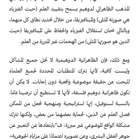
المذهب الظاهراتي لدوهيم يسمح بتقييد العلم (حيث الفيزياء
هي صورته المثلى) والميتافيزيقا، من خلال تحديد نطاق كل منهما،
وبالتالي ضمان استقلال الفيزياء والحفاظ على الميتافيزيقا (حيث
الدين هو صورتها المثلى) من الهجمات غير المبررة من العلم.
ومع ذلك، فإن الظاهراتية الدوهيمية لا تحل جميع المشاكل
وليست كافية، لأنها تترك المتطلبات المحددة لجميع العلماء
للبحث عن حقيقة موضوعية واقعية دون إجابات. لا يمكن أن
تكون ظاهراتية دوهيم فلسفة، لأنها لا تستطيع أن ترضينا تمامًا.
بالنسبة لستوفيل، إنها استراتيجية ومنهجية تجعل من الممكن
فصل العلم عن الدين، لحماية بعضهما من بعض، ولكنها تترك
مشكلة الواقع الموضوعي غير مبررة: ف”بابتعادها عن التعبير عن
جوهر العقل البشري، وعن تصويره اعتمادًا على مزاياه الجوهرية=