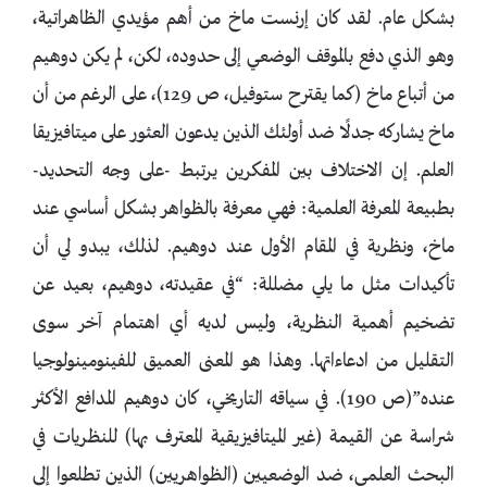
بشكل عام. لقد كان إرنست ماخ من أهم مؤيدي الظاهراتية،
وهو الذي دفع بالموقف الوضعي إلى حدوده، لكن، لم يكن دوهيم
من أتباع ماخ (كما يقترح ستوفيل، ص 129)، على الرغم من أن
ماخ يشاركه جدلًا ضد أولئك الذين يدعون العثور على ميتافيزيقا
العلم. إن الاختلاف بين المفكرين يرتبط -على وجه التحديد-
بطبيعة المعرفة العلمية: فهي معرفة بالظواهر بشكل أساسي عند
ماخ، ونظرية في المقام الأول عند دوهيم. لذلك، يبدو لي أن
تأكيدات مثل ما يلي مضللة: “في عقيدته، دوهيم، بعيد عن
تضخيم أهمية النظرية، وليس لديه أي اهتمام آخر سوى
التقليل من ادعاءاتها. وهذا هو المعنى العميق للفينومينولوجيا
عنده”(ص 190). في سياقه التاريخي، كان دوهيم المدافع الأكثر
شراسة عن القيمة (غير الميتافيزيقية المعترف بها) للنظريات في
البحث العلمي، ضد الوضعيين (الظواهريين) الذين تطلعوا إلى