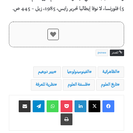
5) فلورنسا، لا نوفا إيطاليا تحرير رايس، 1985، زيل – 445 ص.
المصدر
persee
الظاهراتية
الفينومينولوجيا
بيير دوهيم
تاريخ العلوم
فلسفة العلوم
نظرية المعرفة
لينكدإن
‫Pocket
واتساب
تيلقرام
مشاركة عبر البريد
طباعة