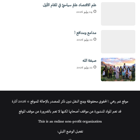
علم الاقتصاد علمٌ سياسيٌ في المقام الأول
24 يوليو 2026
مدامع ومدافع !
22 يوليو 2026
صبغة الله
22 يوليو 2026
موقع غير ربحي | الحقوق محفوظة ويمنع النقل دون ذكر للمصدر بالإحالة للموقع © 2026 أثارة
قد تعبر المواد المنشورة عن مواقف أصحابها لكنها لا تعبر بالضرورة عن موقف الموقع
This is an online non-profit organization
تفعيل الوضع الليلي: