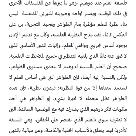
فلسفة العلم عند دوهيم -وهو ما يميزها عن الفلسفات الأخرى
في ذلك الوقت، ويفسر نجاحه وحيويته المثيريّن للدهشة- ليس
بناء نظرة للعلم مؤطرة بعالم الظواهر وتمجيد التجربة، بل على
العكس تمامًا، فقد مدح النظرية العلمية، وكان مع تدمير الإيمان
بوجود أساس تجريبي وواقعي للعلم، وإثبات الدور الأساسي الذي
لا غنى عنه دائمًا الذي يلعبه التنظير في جميع الملاحظات العلمية.
صحيح أن العلم بالنسبة لدوهيم لا يتعدى مستوى الظواهر،
ولكن بالنسبة إليه أيضا، فإن الظواهر التي هي أساس العلم لا
تستمد معناها إلا من قوة النظرية: فبدون نظرية، فإن هذه
الظواهر تظل عجماء لا تخبرنا بشيء. إو الظواهر هي أحد
مكونات فكر دوهيم الذي يشترك فيه مع الوضعية السائدة، التي
لا تعترف سوى بالعلم الذي يقتصر على الحقائق، وهي فلسفة
لاأدرية فيما يتعلق بالأسباب الخفية والكامنة، وغير مبالية بالدين