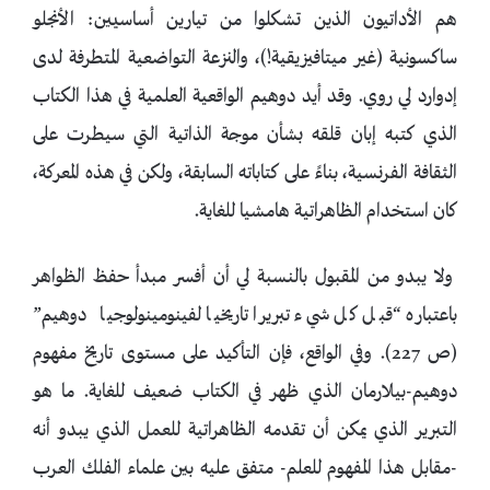
هم الأداتيون الذين تشكلوا من تيارين أساسيين: الأنجلو
ساكسونية (غير ميتافيزيقية!)، والنزعة التواضعية المتطرفة لدى
إدوارد لي روي. وقد أيد دوهيم الواقعية العلمية في هذا الكتاب
الذي كتبه إبان قلقه بشأن موجة الذاتية التي سيطرت على
الثقافة الفرنسية، بناءً على كتاباته السابقة، ولكن في هذه المعركة،
كان استخدام الظاهراتية هامشيا للغاية.
ولا يبدو من المقبول بالنسبة لي أن أفسر مبدأ حفظ الظواهر
باعتباره “قبل كل شيء تبريرا تاريخيا لفينومينولوجيا دوهيم”
(ص 227). وفي الواقع، فإن التأكيد على مستوى تاريخ مفهوم
دوهيم-بيلارمان الذي ظهر في الكتاب ضعيف للغاية. ما هو
التبرير الذي يمكن أن تقدمه الظاهراتية للعمل الذي يبدو أنه
-مقابل هذا المفهوم للعلم- متفق عليه بين علماء الفلك العرب