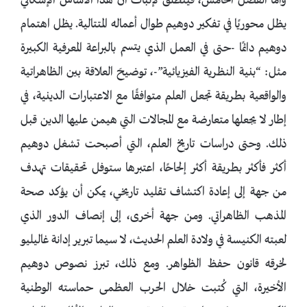
وأما الفصل الخامس، فينطلق لإثبات أن هذا الأساس الإشكالي
يظل محوريًا في تفكير دوهيم طوال أعماله المتتالية. يظل اهتمام
دوهيم دائمًا -حتى في العمل الذي يتسم بالبراعة المعرفية الكبيرة
مثل: “بنية النظرية الفيزيائية”-، توضيحَ العلاقة بين الظاهراتية
والواقعية بطريقة تجعل العلم متوافقًا مع الاعتبارات الدينية، في
إطار لا يجعلها متعارضة مع المجالات التي هيمن عليها الدين قبل
ذلك. وحتى دراسات تاريخ العلم، التي أصبحت تشغل دوهيم
أكثر فأكثر بطريقة أكثر إلحاحًا، اعتبرها ستوفل تحقيقات تهدف
من جهة إلى إعادة اكتشاف تقليد تاريخي، يمكن أن يؤكد صحة
المذهب الظاهراتي. ومن جهة أخرى، إلى إنصاف الدور الذي
لعبته الكنيسة في ولادة العلم الحديث، لا سيما تبرير إدانة غاليليو
لخرقه قانون حفظ الظواهر. ومع ذلك، تبرز نصوص دوهيم
الأخيرة، التي كُتبت خلال الحرب العظمى حماسته الوطنية