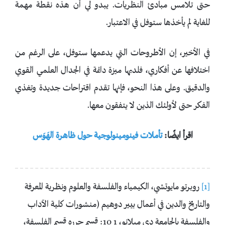
حتى تلامس مبادئ النظريات. يبدو لي أن هذه نقطة مهمة
للغاية لم يأخذها ستوفل في الاعتبار.
في الأخير، إن الأطروحات التي يدعمها ستوفل، على الرغم من
اختلافها عن أفكاري، فلديها ميزة دائمة في الجدال العلمي القوي
والدقيق. وعلى هذا النحو، فإنها تقدم اقتراحات جديدة وتغذي
الفكر حتى لأولئك الذين لا يتفقون معها.
اقرأ ايضًا:
تأملات فينومينولوجية حول ظاهرة الهَوَس
[1]
روبرتو مايوتشي، الكيمياء والفلسفة والعلوم ونظرية المعرفة
والتاريخ والدين في أعمال بيير دوهيم (منشورات كلية الآداب
والفلسفة بالجامعة دي ميلانو، 1 10: قسم حرره قسم الفلسفة،