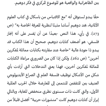
بين الظاهراتية والواقعية هو الموضوع المركزي في فكر دوهيم.
حقًا يبدو لستوفل أنه “مع الاقتباس من باسكال في كتاب العلوم
الألمانية، يجد دوهيم أساسًا متينًا لنظرية المعرفة الخاصة به” (ص
273). في رأيي، هذا النص -بعيدًا عن أن يُفسر على أنه إنجاز
فلسفي- هو أضعف كتابات دوهيم. صحيح أن هذا الكتاب قد
يبدو ذا جودة عالية “خاصة عند مقارنته بكتابات مماثلة لمفكرين
آخرين” (ص 262). ولكن إذا كان من الضروري مراعاة الكتابات
المماثلة لمفكرين آخرين، فهذا يعني التدخلات التي أرادت بأي
شكل من الأشكال توظيف فلسفة العلم في الصراع الأيديولوجي
العنيف بين المثقفين المنتمين إلى المعارضة خلال الحرب العالمية
الأولى، والتي كانت ذات مستوى نظري منخفض للغاية، وبالتالي
إبراز أن كتابات دوهيم كانت “منشورات حربية” أفضل قليلاً من