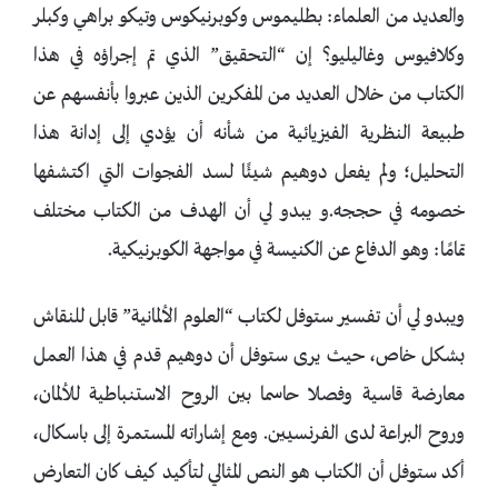
والعديد من العلماء: بطليموس وكوبرنيكوس وتيكو براهي وكبلر
وكلافيوس وغاليليو؟ إن “التحقيق” الذي تم إجراؤه في هذا
الكتاب من خلال العديد من المفكرين الذين عبروا بأنفسهم عن
طبيعة النظرية الفيزيائية من شأنه أن يؤدي إلى إدانة هذا
التحليل؛ ولم يفعل دوهيم شيئًا لسد الفجوات التي اكتشفها
خصومه في حججه.و يبدو لي أن الهدف من الكتاب مختلف
تمامًا: وهو الدفاع عن الكنيسة في مواجهة الكوبرنيكية.
ويبدو لي أن تفسير ستوفل لكتاب “العلوم الألمانية” قابل للنقاش
بشكل خاص، حيث يرى ستوفل أن دوهيم قدم في هذا العمل
معارضة قاسية وفصلا حاسما بين الروح الاستنباطية للألمان،
وروح البراعة لدى الفرنسيين. ومع إشاراته المستمرة إلى باسكال،
أكد ستوفل أن الكتاب هو النص المثالي لتأكيد كيف كان التعارض