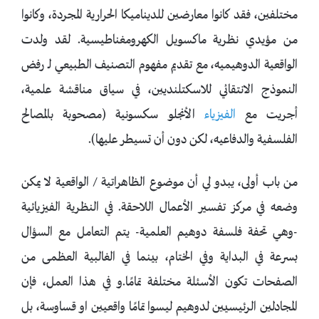
مختلفين، فقد كانوا معارضين للديناميكا الحرارية المجردة، وكانوا
من مؤيدي نظرية ماكسويل الكهرومغناطيسية. لقد ولدت
الواقعية الدوهيميه، مع تقديم مفهوم التصنيف الطبيعي لـ رفض
النموذج الانتقائي للاسكتلنديين، في سياق مناقشة علمية،
أجريت مع
الفيزياء
الأنجلو سكسونية (مصحوبة بالمصالح
الفلسفية والدفاعيه، لكن دون أن تسيطر عليها).
من باب أولى، يبدو لي أن موضوع الظاهراتية / الواقعية لا يمكن
وضعه في مركز تفسير الأعمال اللاحقة. في النظرية الفيزيائية
-وهي تحفة فلسفة دوهيم العلمية- يتم التعامل مع السؤال
بسرعة في البداية وفي الختام، بينما في الغالبية العظمى من
الصفحات تكون الأسئلة مختلفة تمامًا.و في هذا العمل، فإن
المجادلين الرئيسيين لدوهيم ليسوا تمامًا واقعيين او قساوسة، بل