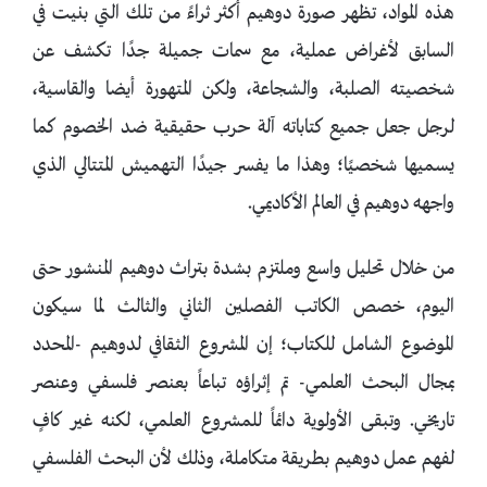
هذه المواد، تظهر صورة دوهيم أكثر ثراءً من تلك التي بنيت في
السابق لأغراض عملية، مع سمات جميلة جدًا تكشف عن
شخصيته الصلبة، والشجاعة، ولكن المتهورة أيضا والقاسية،
لرجل جعل جميع كتاباته آلة حرب حقيقية ضد الخصوم كما
يسميها شخصيًا؛ وهذا ما يفسر جيدًا التهميش المتتالي الذي
واجهه دوهيم في العالم الأكاديمي.
من خلال تحليل واسع وملتزم بشدة بتراث دوهيم المنشور حتى
اليوم، خصص الكاتب الفصلين الثاني والثالث لما سيكون
الموضوع الشامل للكتاب؛ إن المشروع الثقافي لدوهيم -المحدد
بمجال البحث العلمي- تم إثراؤه تباعاً بعنصر فلسفي وعنصر
تاريخي. وتبقى الأولوية دائماً للمشروع العلمي، لكنه غير كافٍ
لفهم عمل دوهيم بطريقة متكاملة، وذلك لأن البحث الفلسفي