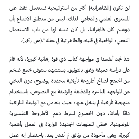
لن تكون [الظاهراتية] أكثر من استراتيجية تستعمل فقط على
المستوى العلمي والدفاعي. لذلك، ليس من منطلق الاقتناع بأن
دوهيم كان ظاهراتيا، بل كان تبنيه لها من باب الاستعمال
النفعي: الواقعية في قلبه، والظاهراتية في عقله”.(ص 367).
هنا نجد أنفسنا في مواجهة كتاب ذي قوة إيحائية كبيرة، لأنه قائم
على دراسة عميقة وغني بالتوثيق. يستشهد ستوفل بجمع ضخم
من الحجج لصالح أطروحة تأريخية محددة بوضوح، دون التخلي
عن المواجهة المباشرة والدقيقة والوثيقة مع النصوص، باستخدام
منهجية تأريخية لم يتخل عنها: حيث يتعامل مع الوثيقة التاريخية
دائمًا بأمانة، دون الخضوع لشرط دعم الأطروحة التفسيرية
الموضوعية. تحظى المعلومات الجديدة الواردة في العمل بأهمية
كبيرة، وهي مأخوذة من وثائق لم تُنشر بعد. باختصار إنه عمل