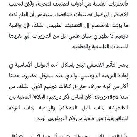
فالنظريات العلمية هي أدوات لتصنيف التجربة، ولكن لتجنب
الاضطرار إلى قبول تصنيفات متناقضة، سنفترض أن العلم لديه
ما يؤهله للانضمام إلى التصنيف الطبيعي. لذلك، فإن واقعية
دوهيم لا تظهر في سياق علمي، بل من الضرورات التي تفردها
المسبقات الفلسفية والدفاعية.
يعتبر التأثير الفلسفي لبليز باسكال أحد العوامل الأساسية في
إعادة التوجيه الدوهيمي، والذي حدد ستوفل حضوره، ضمنيًا
أكثر من كونه صريحًا، حتى في كتابات دوهيم الأولى. لذلك، من
سنة 1892-1893، كان أساس فكر دوهيم: العلاقة الصعبة بين
الظاهراتية (ذات الميل المتشكك) والواقعية (ذات النزعة
الميتافيزيقية) على خلفية من فكر التوماويين الجدد.