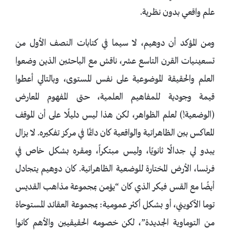
علم واقعي بدون نظرية.
ومن المؤكد أن دوهيم، لا سيما في كتابات النصف الأول من
تسعينيات القرن التاسع عشر، ناقش مع الباحثين الذين وضعوا
العلم والحقيقة الموضوعية على نفس المستوى، وبالتالي أعطوا
قيمة وجودية للمفاهيم العلمية، حتى المفهوم المعارض
(الوضعية!) لعلم الظواهر، لكن هذا ليس دليلًا على أن الموقف
المعاكس بين الظاهراتية والواقعية كان دائمًا في مركز تفكيره. لا يزال
يبدو لي جدالًا ثانويًا، وليس مبتكراً، ومقره بشكل خاص في
فرنسا، الأرض المختارة للوضعية الظاهراتية. كان دوهيم يتجادل
أيضًا مع القس فيكر الذي كان “يؤمن بمجموعة مذاهب القديس
توما الأكويني، أو بشكل أكثر عمومية: بمجموعة العقائد المستوحاة
من التوماوية الجديدة”، لكن خصومه الحقيقيين والأهم كانوا