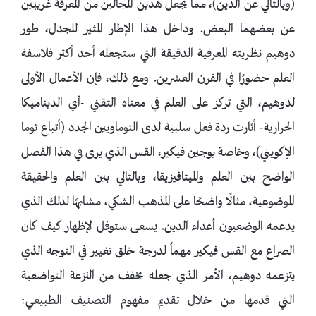
(وبالتالي عن الدين)، مما يجعل هذين المجالين من المعرفة غريبين
عن بعضهما البعض. وداخل هذا الإطار المثير للجدل، طور
دوهيم نظريته المعرفية الدقيقة التي ستجعله أحد أكثر فلاسفة
العلم حضورًا في القرن العشرين. ومع ذلك، فإن الأعمال الأولى
لدوهيم، التي تركز على العلم في معناه التقني -أي الديناميكا
الحرارية- أثارت ردة فعل سلبية لدى التوماويين الجدد (أتباع توما
الإكويني)، وخاصة يوجين فيكير، القس الذي يرى في هذا الفصل
الواضح بين العلم والميتافيزيقا، وبالتالي بين العلم والحقيقة
الموضوعية، مثالًا واضحًا على المذهب الشكي، مشابهًا لذلك الذي
يدعمه الوضعيون أعداء الدين. يسعى ستوفل لإظهار كيف كان
الصراع مع القس فيكير مهماً لدرجة خلق تغيير في التوجه الذي
يتزعمه دوهيم، الأمر الذي جعله يخفف من النزعة التواضعية
التي قدمها من خلال تقديم مفهوم التصنيف الطبيعي: