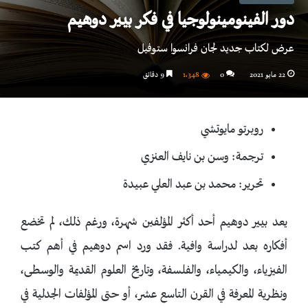
دور الفينومينولوجيا في فكر بيير دوهيم
عرض لكتاب جديد لجان فرانسوا ستوفيل
22 مايو 2021
0
1٬348
9 دقائق
روبرتو مايوتشي
ترجمة: وسن بن نايف العنزي
تحرير: محمد بن عبد العلي عبيدة
يعد بيير دوهيم أحد أكثر المؤلفين شهرة، ورغم ذلك، لم تخضع
أفكاره بعد لدراسة وافية. فقد ورد اسم دوهيم في أهم كتب
الفيزياء، والكيمياء، والفلسفة، وتاريخ العلوم القديمة والوسطى،
ونظرية المعرفة في القرن التاسع عشر، أو حتى المؤلفات الجدلية في