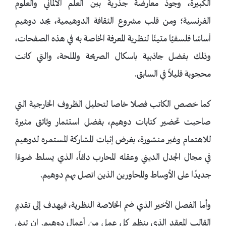
الكبيرة، وجودَ معارضة جذرية بين العلم الألماني والعلوم
الفرنسية؛ ومن قلب مشروع الثقافة الدوهيمية، يجد دوهيم
أساسًا فلسفيًا متينًا لنظرية المعرفة الخاصة به في هذه الصفحات،
وذلك بفضل جاذبية باسكال الصريحة والملحة، والتي كانت
محجوبة قليلاً في السابق.
كما خصص الكاتب فصلا خاصا لتحليل الظروف الخارجية التي
صاحبت تحضير كتابات دوهيم، بفضل استثمار وثائق مثيرة
للاهتمام وغير منشورة، بغرض إثبات المشاركة المستمره لدوهيم
في مجال الجدل الديني وعقله المحارب دائماً، الذي يسلط ضوءًا
جديدًا على الأوساط والمحاورين الذين اتصل بهم دوهيم.
وأما الفصل الأخير الذي ضم الخلاصة النظرية، فيهدف إلى تقديم
القالب المعقد الذي ينظم كل عمل من أعمال دوهيم. إن تبني