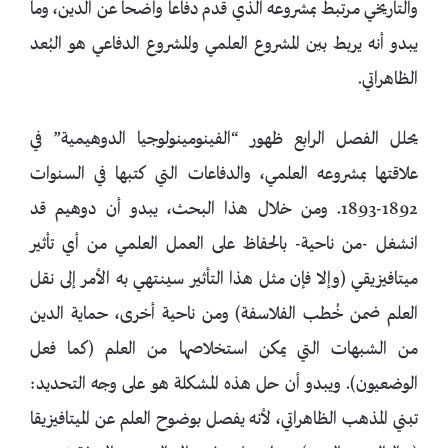
والتاريخي مرتبط بمشروعه الذي قدم دفاعا واضحا عن الدين، وما
يبدو أنه يربط بين المشروع العلمي والمشروع الدفاعي هو البُعد
الظاهراتي.
يحلل الفصل الرابع ظهور “الفينومينولوجيا الدوهيمية” في
علاقتها بمشروعه العلمي، والدفاعات التي كتبها في السنوات
1892-1893. ومن خلال هذا البحث، يبدو أن دوهيم قد
انشغل -من ناحية- بالحفاظ على العمل العلمي من أي تأثير
ميتافيزيقي (وإلا فإن مثل هذا التأثير سينتهي به الأمر إلى نقل
العلم ضمن خُطب الفلاسفة) ومن ناحية أخرى، حماية الدين
من الشبهات التي يمكن استخلاصها من العلم (كما فعل
الوضعيون). ويبدو أن حل هذه المشكلة هو على وجه التحديد:
تبني المذهب الظاهراتي، لأنه يفصل بوضوح العلم عن الميتافيزيقا