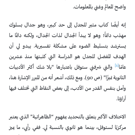
واضح المعالم وغني بالمعلومات.
إنه أيضًا كتاب مثير للجدل إلى حد كبير، وهو جدال بسلوك
مهذب دائماً؛ وهو لا يبدأ الجدال لذات الجدال، ولكنه دائمًا ما
يسترشد بتسليط الضوء على مشكلة تفسيرية. يبدو لي أن
الهدف المفضل للجدل هو الدراسة التي كتبتها منذ عشرين
[1]
عامًا
والتي شرفني ستوفل باعتبارها “بلا شك أكثر الأدبيات
الثانوية تميزًا” (ص 90). ومع ذلك، أشعر أنه من المبرر الإشارة هنا،
وآمل بنفس القدر من الأدب، إلى بعض النقاط التي تختلف فيها
آراؤنا.
الاختلاف الأكبر يتعلق بالتحديد بمفهوم “الظاهراتية” الذي يعتبر
مركزيًا لستوفل، بينما هو ثانوي بالنسبة لي. ففي رأيي، ما يميز