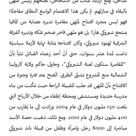
المدخل، ومع ازدياد المئات من الأشخاص، نصحهم رئيس الملهى
بالبقاء في منازلهم. لم يكن هذا الاهتمام الواسع النطاق مفاجئًا؛
فهو ليس مجرد افتتاح لملهى مقامرة تديره عصابة من المافيا
بمنتجع شيروكي هارا؛ بل هو ملهى فاخر ضخم تملكه وتديره الفرقة
الشرقية لهنود شيروكي، وكان افتتاحه بمثابة نهاية لأزمة سياسيَّة
دامت لمدة عشر سنوات. حتى أنَّ أحد زعماء القبائل تنبَّأ بأنَّ
“المقامرة ستكون لعنة الشيروكي”، وحاول حاكم ولاية كارولينا
الشمالية منع المشروع بشتَّى الطرق. اتَّضح بعد فترة وجيزة من
الافتتاح بأنَّ الملهى قد جلب للقبيلة الراحة حيث تمكَّنت من بناء
مدرسة جديدة ومستشفى ومحطة إطفاء من خلال الأرباح التي
بلغت 150 مليون دولار في عام 2004 وزادت إلى ما يُقارِب من
400 مليون دولار في عام 2010. ومع ذلك، ذهبت حصة الأسد
مباشرة إلى 8000 رجل وامرأة وطفل من قبيلة باند شيروكي