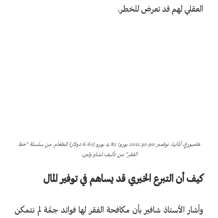
العقلي لهم قد تعرض للخطر.
هامبورغ، ألمانيا، نوفمبر 2011.30.90 يورو؛ 4.82 يورو (6.61 دولار) للطعام. من سلسلة “خط
الفقر” من تأليف تشاو ولين.
كيف أن التبرع الخيري قد يساهم في توفير المال
وأشار الأستاذ شافير بأن مكافحة الفقر لها فوائد جمَّة لم نتمكن