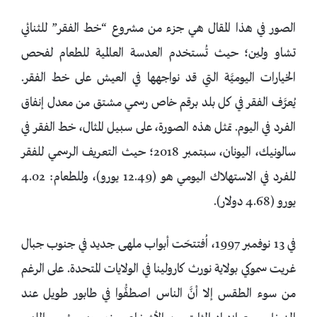
الصور في هذا المقال هي جزء من مشروع “خط الفقر” للثنائي
تشاو ولين؛ حيث تُستخدم العدسة العالمية للطعام لفحص
الخيارات اليوميَّة التي قد نواجهها في العيش على خط الفقر.
يُعرَّف الفقر في كل بلد برقم خاص رسمي مشتق من معدل إنفاق
الفرد في اليوم. تمثل هذه الصورة، على سبيل المثال، خط الفقر في
سالونيك، اليونان، سبتمبر 2018؛ حيث التعريف الرسمي للفقر
للفرد في الاستهلاك اليومي هو (12.49 يورو)، وللطعام: 4.02
يورو (4.68 دولار).
في 13 نوفمبر 1997، اُفتتحَت أبواب ملهى جديد في جنوب جبال
غريت سموكي بولاية نورث كارولينا في الولايات المتحدة. على الرغم
من سوء الطقس إلا أنَّ الناس اصطفُّوا في طابور طويل عند