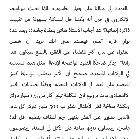
بالعودة إلى مثالنا على جهاز الحاسوب، لماذا نعبث ببرنامجه
الإلكتروني في حين أنه يمكننا حل المشكلة بسهولة عبر تثبيت
ذاكرة إضافية؟ هنا أجاب الأستاذ شافير بنظرة جامدة؛ وبعد عدة
ثوانٍ قال، “نعم، فهمت. تعني أنك تريد أن يحصل
الفقراء على مال أكثر للقضاء على الفقر، بالطبع سيكون هذا
رائعًا”. وذكر ضاحكًا القيود الواضحة لإدخال مثل هذه السياسة
في الولايات المتحدة. صحيح أن الأمر يتطلب برنامجًا كبيرًا
للقضاء على الفقر في الولايات المتحدة؛ ووفقًا لحسابات الخبير
الاقتصادي مات برونيغ فإن التكلفة تبلغ أكثر من 175 مليار دولار
وتكلفة معالجة فقر الأطفال تقدّر ب 500 مليار دولار كل عام.
فالذين نشؤوا على الفقر ينتهي بهم المطاف بتعليم أقل لمدة
عامين، ويعملون 450 ساعة على الأقل في السنة، ويتعرضون