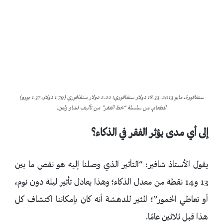
سنغافورة، مايو 2013. 18.33 دولار سنغافوري؛ 2.22 دولار سنغافوري (1.79 دولار، 1.37 يورو)
للطعام. من سلسلة “خط الفقر” من تأليف تشاو ولين.
إلى أي مدى يؤثر الفقر في الذكاء؟
يقول الأستاذ شافير: “التأثير الذي وصلنا إليه هو نقص ما بين
13 و14 نقطة من معدل الذكاء؛ وهذا يعادل تأثير ليلة دون نوم،
أو تعاطي الخمور”؛ المثير للدهشة أنه كان بإمكاننا اكتشاف كل
هذا قبل ثلاثين عامًا.