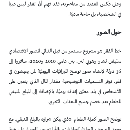
وعلى عكس العديد من معاصريه، فقد فهم أنَّ الفقر ليس عيبًا
في الشخصية، بل حاجة ماديَّة.
حول الصور
خط الفقر هو مشروع مستمر من قبل الثنائي المصور الاقتصادي
ستيفن تشاو وهويي لين. بين عامي 2010 و2020، سافروا إلى
36 دولة لإنشاء صور توضح الميزانيَّات اليوميَّة لمن يعيشون في
فقر. توفر التسميات التوضيحية مقدار المال الذي يتعين على
الأشخاص في بلد معيَّن إنفاقه يوميًّا، بالإضافة إلى المبلغ المتبقي
للطعام بعد خصم جميع النفقات الأخرى.
توضح الصور كميَّة الطعام ا0ذي يمكن شراؤه بالمبلغ المتبقي. مع
وجود الصحف المحليَّة كخلفيَّات، فإنَّها تصوير للحياة على خط