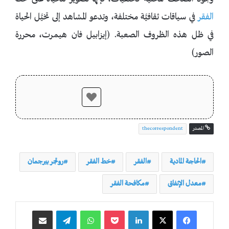
الفقر
في سياقات ثقافيَّة مختلفة، وتدعو المشاهد إلى تخيَّل الحياة
في ظل هذه الظروف الصعبة. (إيزابيل فان هيمرت، محررة
الصور)
المصدر
thecorrespondent
الحاجة المادية
الفقر
خط الفقر
روتجر بيرجمان
معدل الإنفاق
مكافحة الفقر
لينكدإن
‫Pocket
واتساب
تيلقرام
مشاركة عبر البريد