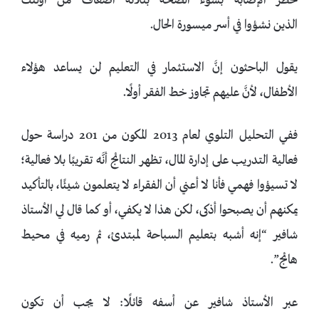
لخطر الإصابة بسوء الصحة بثلاثة أضعاف من أولئك
الذين نشؤوا في أسر ميسورة الحال.
يقول الباحثون إنَّ الاستثمار في التعليم لن يساعد هؤلاء
الأطفال، لأنَّ عليهم تجاوز خط الفقر أولًا.
ففي التحليل التلوي لعام 2013 المكون من 201 دراسة حول
فعالية التدريب على إدارة المال، تظهر النتائج أنَّه تقريبًا بلا فعالية؛
لا تسيؤوا فهمي فأنا لا أعني أن الفقراء لا يتعلمون شيئًا، بالتأكيد
يمكنهم أن يصبحوا أذكى، لكن هذا لا يكفي، أو كما قال لي الأستاذ
شافير “إنه أشبه بتعليم السباحة لمبتدئ، ثم رميه في محيط
هائج”.
عبر الأستاذ شافير عن أسفه قائلًا: لا يجب أن تكون