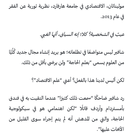
موليناثان، الاقتصادي في جامعة هارفارد، نظرية ثورية عن الفقر
في عام 2013.
عيبٌ في الشخصية؟ كلا؛ إنه السياق، أيُّها الغبي.
شافير ليس متواضعًا في تطلعاته؛ هو يريد إنشاء مجال جديد كُلِّيًّا
من العلوم يسمى “بعلم الحاجة” ولن يرضى بأقل من ذلك.
لكن أليس لدينا هذا بالفعل؟ أعني “علم الاقتصاد”؟
رد شافير ضاحكًا “سمعت ذلك كثيرًا” عندما التقيت به في فندق
بأمستردام وأردف قائلًا “لكن اهتمامي هو في سيكولوجية
الحاجة، والتي من المدهش أنه لم يتم إجراء سوى القليل من
الأبحاث عليها”.