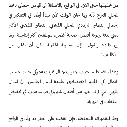
من تحقيقها حتى الآن. في الواقع، بالإضافة إلى قياس إجمالي ناتجنا
المحلي اقترح بأنه ربما حان الوقت لأن نبدأ أيضًا في التفكير في
إجمالي النطاق الترددي المحلي الذهني. النطاق الذهني الأكبر
يعني بيئة تربوية أفضل، صحة أفضل، موظفين أكثر إنتاجية، وما
إلى ذلك؛ ويقول: “إن محاربة الحاجة يمكن أن تقلل من
التكاليف”.
وهذا بالضبط ما حدث جنوب جبال غريت سموكي حيث حسب
راندال آكي، الخبير الاقتصادي بجامعة لوس أنجلوس، أنَّ أموال
الملهى التي تم توزيعها على أطفال شيروكي قد ساعدت في تخفيض
النفقات في النهاية.
وفقًا لتقديراته المتحفظة، فإن القضاء على الفقر قد ولّد في الواقع