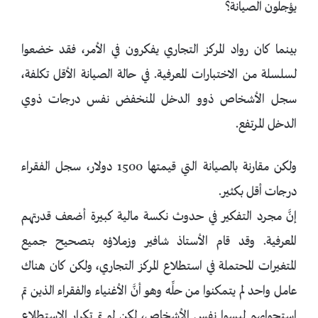
يؤجلون الصيانة؟
بينما كان رواد المركز التجاري يفكرون في الأمر، فقد خضعوا
لسلسلة من الاختبارات المعرفية. في حالة الصيانة الأقل تكلفة،
سجل الأشخاص ذوو الدخل المنخفض نفس درجات ذوي
الدخل المرتفع.
ولكن مقارنة بالصيانة التي قيمتها 1500 دولار، سجل الفقراء
درجات أقل بكثير.
إنَّ مجرد التفكير في حدوث نكسة مالية كبيرة أضعف قدرتهم
المعرفية. وقد قام الأستاذ شافير وزملاؤه بتصحيح جميع
المتغيرات المحتملة في استطلاع المركز التجاري، ولكن كان هناك
عامل واحد لم يتمكنوا من حلِّه وهو أنَّ الأغنياء والفقراء الذين تم
استجوابهم ليسوا نفس الأشخاص، لكن لو تم تكرار الاستطلاع