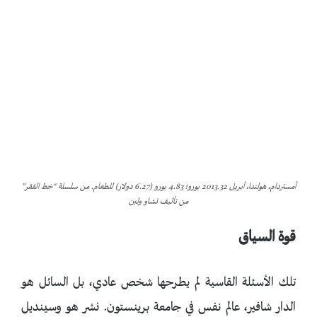
أمستردام، هولندا، أبريل 2013.32 يورو؛ 4.83 يورو (6.27 دولار) للطعام. من سلسلة “خط الفقر”
من تأليف تشاو ولين
قوة السياق
تلك الأسئلة القاسية لم يطرحها شخص عادي، بل السائل هو
الدار شافير، عالم نفس في جامعة برينستون. نشر هو وسينديل