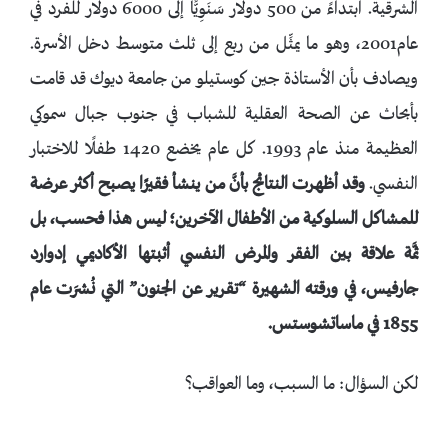
الشرقية. ابتداءً من 500 دولار سَنَوِيًّا إلى 6000 دولار للفرد في
عام2001، وهو ما يمثِّل من ربع إلى ثلث متوسط دخل الأسرة.
ويصادف بأن الأستاذة جين كوستيلو من جامعة ديوك قد قامت
بأبحاث عن الصحة العقلية للشباب في جنوب جبال سموكي
العظيمة منذ عام 1993. كل عام يخضع 1420 طفلًا للاختبار
النفسي.
وقد أظهرت النتائج بأنَّ من ينشأ فقيرًا يصبح أكثر عرضة
للمشاكل السلوكية من الأطفال الآخرين؛ ليس هذا فحسب، بل
ثمَّة علاقة بين الفقر والمرض النفسي أثبتها الأكاديمي إدوارد
جارفيس، في ورقته الشهيرة “تقرير عن الجنون” التي نُشرَت عام
1855 في ماساتشوستس.
لكن السؤال: ما السبب، وما العواقب؟