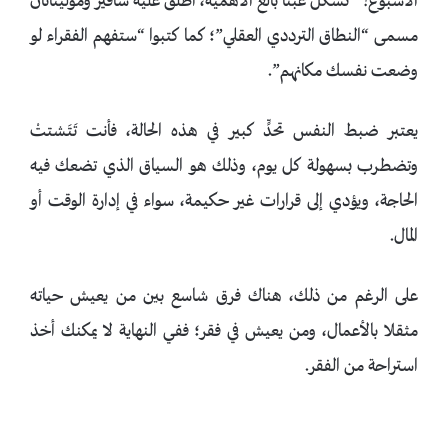
الأسبوع؟” تشكل عبئًا بالغ الأهمية، أطلق عليه شافير وموليناثان
مسمى “النطاق الترددي العقلي”؛ كما كتبوا “ستفهم الفقراء لو
وضعت نفسك مكانهم”.
يعتبر ضبط النفس تحدٍّ كبير في هذه الحالة، فأنت تَتَشتتْ
وتضطرب بسهولة كل يوم، وذلك هو السياق الذي تضعك فيه
الحاجة، ويؤدي إلى قرارات غير حكيمة، سواء في إدارة الوقت أو
المال.
على الرغم من ذلك، هناك فرق شاسع بين من يعيش حياته
مثقلا بالأعمال، ومن يعيش في فقر؛ ففي النهاية لا يمكنك أخذ
استراحة من الفقر.