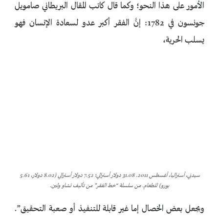
الأمور على هذا النحو؛ وكما قال كاتب المقال البريطاني صامويل
جونسون في 1782: إنَّ الفقر أكبر عدو لسعادة الإنسان فهو
يسلب الحرية،
سيدني، أستراليا، أغسطس 2011. 31.08 دولار أسترالي؛ 7.52 دولار أسترالي (8.02 دولار، 5.61
يورو) للطعام. من سلسلة “خط الفقر” من تأليف تشاو ولين.
ويجعل بعض الخصال إما غير قابلة للتنفيذ أو صعبة التحقيق”.