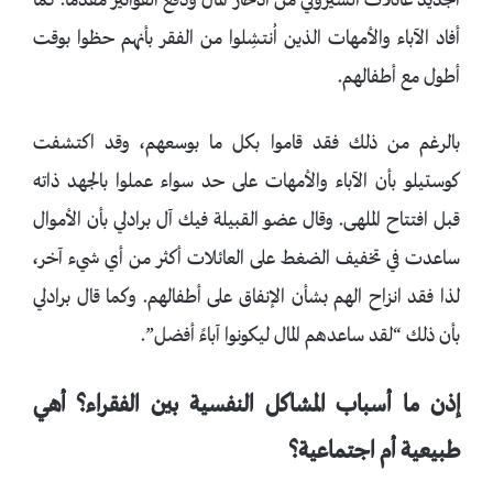
الجديد عائلات الشيروكي من ادِّخار المال ودفع الفواتير مقدمًا. كما
أفاد الآباء والأمهات الذين اُنتشِلوا من الفقر بأنهم حظوا بوقت
أطول مع أطفالهم.
بالرغم من ذلك فقد قاموا بكل ما بوسعهم، وقد اكتشفت
كوستيلو بأن الآباء والأمهات على حد سواء عملوا بالجهد ذاته
قبل افتتاح الملهى. وقال عضو القبيلة فيك آل برادلي بأن الأموال
ساعدت في تخفيف الضغط على العائلات أكثر من أي شيء آخر،
لذا فقد انزاح الهم بشأن الإنفاق على أطفالهم. وكما قال برادلي
بأن ذلك “لقد ساعدهم المال ليكونوا آباءً أفضل”.
إذن ما أسباب المشاكل النفسية بين الفقراء؟ أهي
طبيعية أم اجتماعية؟