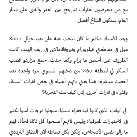
مع من يتعرضون لفترات تتأرجح بين الفقر والغنى على مدار
العام، ستكون النتائج أفضل.
وجد الأستاذ شافير ما كان يبحث عنه على بعد حوالي 8000
ميل في مقاطعتي فيلوبورام وتيروفانامالاي في ريف الهند، كانت
الظروف على أحسن ما يرام وكما حدث، جمع مزارعو قصب
السكر في المنطقة 60٪ من دخلهم السنوي مرة واحدة بعد
الحصاد مباشرة، هذا يعني بأنهم أغنياء في بعض فترات السنة،
وفقراء في فترات أخرى. إذن كيف تمت التجربة؟
في الوقت الذي كانوا فيه فقراء نسبيَّا، سجلوا درجات أسوأ بكثير
في الاختبارات المعرفية؛ وليس لأنهم أصبحوا أقل ذكاءً فجأة، فهم
ما زالوا نفس الأشخاص، ولكن بكل بساطة لأن النطاق الترددي