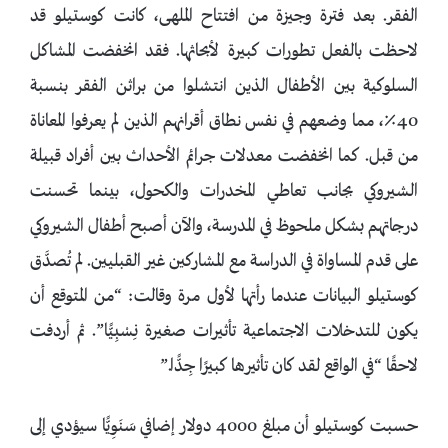
الفقر. بعد فترة وجيزة من افتتاح الملهى، كانت كوستيلو قد
لاحظت بالفعل تطورات كبيرة لأبحاثها. فقد انخفضت المشاكل
السلوكية بين الأطفال الذين انتشلوا من براثن الفقر بنسبة
40٪، مما وضعهم في نفس نطاق أقرانهم الذين لم يعرفوا المعاناة
من قبل. كما انخفضت معدلات جرائم الأحداث بين أفراد قبيلة
الشيروكي بجانب تعاطي المخدرات والكحول، بينما تحسنت
درجاتهم بشكل ملحوظ في المدرسة، والآن أصبح أطفال الشيروكي
على قدم المساواة في الدراسة مع المشاركين غير القبليين. لم تُصدَّق
كوستيلو البيانات عندما رأتها لأول مرة وقالت: “من المتوقع أن
يكون للتدخلات الاجتماعية تأثيرات صغيرة نِسْبِيًّا”. ثم أردفت
لاحقًا “في الواقع لقد كان تأثيرها كبيرًا جِدًّا.”
حسبت كوستيلو أن مبلغ 4000 دولار إضافي سَنَوِيًّا سيؤدي إلى