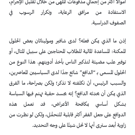
أموالًا أكثر من إجمالي مدفوعات الملهى من خلال تقليل الإجرام،
الاستفادة من مرافق الرعاية، وتكرار الرسوب في
الصفوف الدراسية.
إذن ما الذي يمكن فعله؟ لدى شافير وموليناثان بعض الحلول
الممكنة: المساعدة المالية للطلاب المحتاجين على سبيل المثال، أو
توفير علب مضيئة لتذكير الناس بأخذ أدويتهم. هذا النوع من
الحلول المسمى بـ “الدافع” شائع جدًا لدى السياسيين المعاصرين،
والسبب الرئيس، أنّ تكلفته لا تذكر؛ ولكن بصراحة، ما الفرق
الذي يمكن أن يحدثه الدافع؟ إنه يجسد حقبة تهتم فيها السياسة
بشكل أساسي بمكافحة الأعراض، قد تعمل هذه
الدوافع على جعل الفقر أكثر قابلية للتحمُّل، ولكن لو نظرت من
زاوية أبعد سترى أنها لا تحل شيئًا على وجه التحديد.