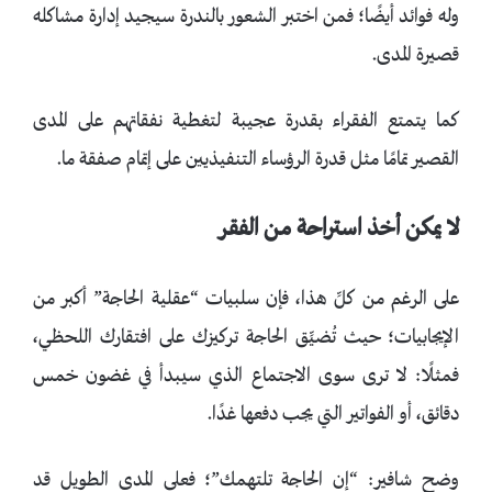
وله فوائد أيضًا؛ فمن اختبر الشعور بالندرة سيجيد إدارة مشاكله
قصيرة المدى.
كما يتمتع الفقراء بقدرة عجيبة لتغطية نفقاتهم على المدى
القصير تمامًا مثل قدرة الرؤساء التنفيذيين على إتمام صفقة ما.
لا يمكن أخذ استراحة من الفقر
على الرغم من كلِّ هذا، فإن سلبيات “عقلية الحاجة” أكبر من
الإيجابيات؛ حيث تُضيِّق الحاجة تركيزك على افتقارك اللحظي،
فمثلًا: لا ترى سوى الاجتماع الذي سيبدأ في غضون خمس
دقائق، أو الفواتير التي يجب دفعها غدًا.
وضح شافير: “إن الحاجة تلتهمك”؛ فعلى المدى الطويل قد