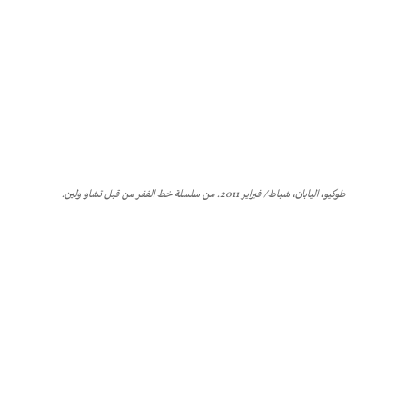
طوكيو، اليابان، شباط/ فبراير 2011. من سلسلة خط الفقر من قبل تشاو ولين.