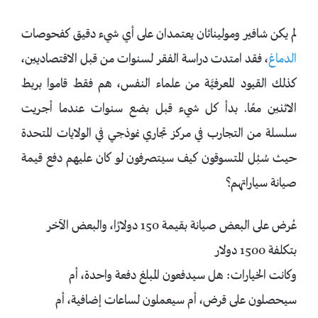
لم يكن شافير وموليناثان يعتمدان على أي شيء دقيق كفحوصات
الدماغ
، فقد امتدت دراسة الفقر لسنوات من قبل الاقتصاديين،
كذلك القيود المعرفيَّة من علماء النفس، هم فقط قاموا بربط
الاثنين معًا. بدأ كل شيء قبل بضع سنوات عندما أجريت
سلسلة من التجارب في مركز تجاري نموذجي في الولايات المتحدة
حيث سُئِل المتسوقون كيف سيتصرفون لو كان عليهم دفع قيمة
صيانة سياراتهم؟
عُرض على البعض صيانة بقيمة 150 دولارًا، والبعض الآخر
بتكلفة 1500 دولار
وكانت الخيارات: هل سيدفعون المبلغ دفعة واحدة، أم
سيحصلون على قرض، أم سيعملون لساعات إضافية، أم