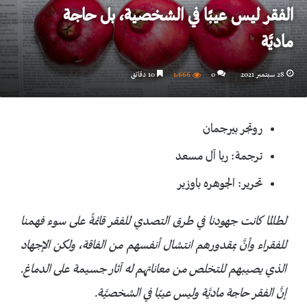
الفقر ليس عيبًا في الشخصية، بل حاجة
ماديَّة
28 سبتمبر 2021
0
1٬666
10 دقائق
روتجر بيرجمان
ترجمة: ربا آل مسعد
تحرير: الجوهره باوزير
لطالما كانت جهودنا في طرق التصدي للفقر قائمةً على سوء فهمنا
للفقراء وأنَّ بمقدورهم انتشال أنفسهم من الفاقة، ولكن الإجهاد
الذي يصيبهم للتخلص من معاناتهم له آثار جسيمة على الدماغ.
إنَّ الفقر حاجة ماديَّة وليس عيبًا في الشخصيَّة.