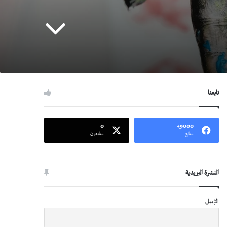
تابعنا
0
9000+
متابع
متابعون
النشرة البريدية
الإيميل