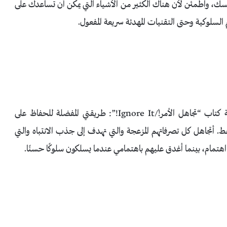
 نفسك، واطمئن لأن هناك الكثير من الأشياء التي يمكن أن تساعدك على
لسلوكية وحتى التقنيات المهدئة سريعة المفعول.
تقول د. كاثرين بيرلمان، المستشارة الأسرية والتربوية ومؤلفة كتاب “تجاهل الأمر!/Ignore It!”: طريقتي المفضلة للحفاظ على
. أتجاهل كل تصرفاتهم المزعجة والتي تهدف إلى جذب الانتباه والتي
 اهتمام، بينما أغدق عليهم باهتمامي عندما يسلكون سلوكًا حسنًا.