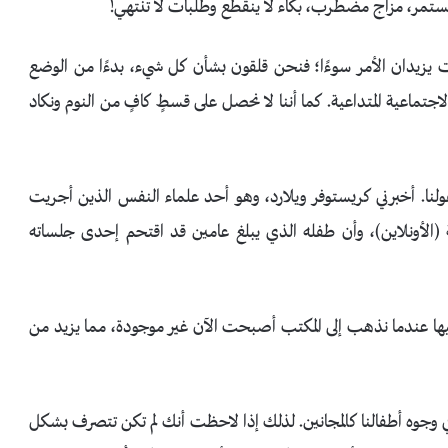
 مستمر، مزاج مضطرب، بكاء لا ينقطع وطلبات لا تنتهي!
ات يزيدان الأمر سوءًا؛ فنحن قلقون بشأن كل شيء، بدءًا من الوضع
لاجتماعية المتداعية. كما أننا لا نحصل على قسطٍ كافٍ من النوم ونكاد
ولنا. أخبرني كريستوفر ويلارد، وهو أحد علماء النفس الذين أجريت
 (الأونلاين)، وأن طفله الذي يبلغ عامين قد اقتحم إحدى جلساته
ليها عندما نذهب إلى المكتب أصبحت الآن غير موجودة، مما يزيد من
 في وجوه أطفالنا كالمجانين. لذلك إذا لاحظت أنك لم تكن تتصرف بشكل