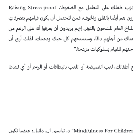
تقول شيلي دافيدو، وهي معلمة خبيرة ومؤلفة كتاب” درّب طفلك على التعامل مع الضغوط/ Raising Stress-proof
 ويشعرون هم أيضًا بالقلق والخوف، فمن المحتمل أن يكون قيامهم بتصرفاتٍ
 العام المشحون بالتوتر. إنهم يريدون أن يعرفوا أنه على الرغم من
اك من أجلهم دائمًا، وستمنحهم كل حبك ودعمك. لذلك أرى أن
جتهم للقيام بسلوكيات مزعجة.”
 أطفالك، لعب الغميضة أو اللعب بالبطاقات أو الرسم أو أي نشاط
تقول عالمة النفس ومؤلفة كتاب “الوعي الكامل للأطفال/ Mindfulness For Children” د. ترايسي إل. دانيل: عندما تكون