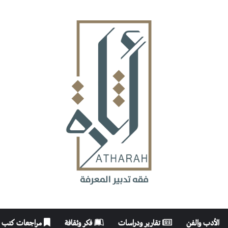
الأدب والفن
تقارير ودراسات
فكر وثقافة
مراجعات كتب