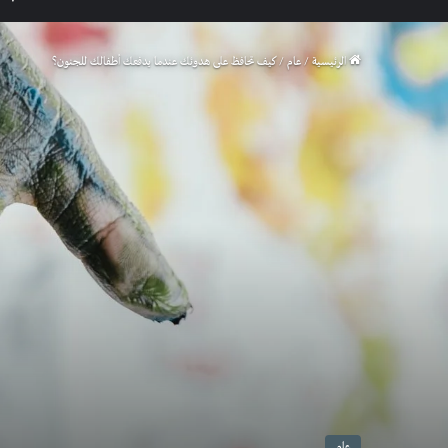
الرئيسية
/
عام
/
كيف تحافظ على هدوئك عندما يدفعك أطفالك للجنون؟
عام