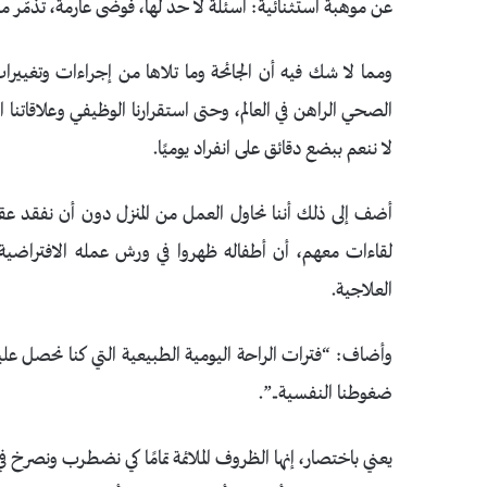
عن موهبة استثنائية: أسئلة لا حد لها، فوضى عارمة، تذمّر
ومما لا شك فيه أن الجائحة وما تلاها من إجراءات وتغيير
الصحي الراهن في العالم، وحتى استقرارنا الوظيفي وعلاقاتنا ا
لا ننعم ببضع دقائق على انفراد يوميًا.
أضف إلى ذلك أننا نحاول العمل من المنزل دون أن نفقد عق
لقاءات معهم، أن أطفاله ظهروا في ورش عمله الافتراضية
العلاجية.
وأضاف: “فترات الراحة اليومية الطبيعية التي كنا نحصل ع
ضغوطنا النفسية..”.
يعني باختصار، إنها الظروف الملائمة تمامًا كي نضطرب ونصرخ