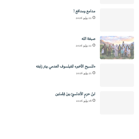
مدامع ومدافع !
22 يوليو 2026
صبغة الله
22 يوليو 2026
«المسيح الأخير» للفيلسوف العدمي بيتر زابفه
21 يوليو 2026
ابنُ حزمٍ الأندلسيِّ بينَ قِصَّتَين
18 يوليو 2026