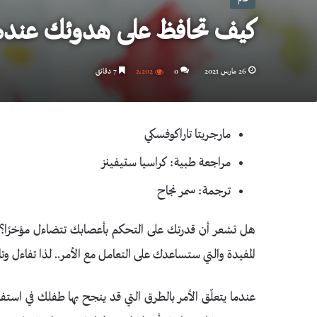
كيف تحافظ على هدوئك عندم
26 مارس 2021
0
2٬202
7 دقائق
مارجريتا تاراكوفسكي
مراجعة طبية: كراسيا ستيفينز
ترجمة: سمر نجاح
هل تشعر أن قدرتك على التحكم بأعصابك تتضاءل مؤخرًا؟!
المفيدة والتي ستساعدك على التعامل مع الأمر.. لذا تفاءل وتاب
عندما يتعلّق الأمر بالطرق التي قد ينجح بها طفلك في است