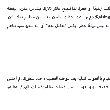
ت تهديدًا أو خطرًا، لذا تنصح هانتر كلارك فيلدس، مدربة اليقظة
ومؤلفة كتاب “تربية أطفال صالحين/ Raising Good “Humans: دع جسدك وعقلك يعلمان أنه ما من خطر يهددك الآن.
نه ليس موقفًا خطرًا. يمكنني التعامل معه.” أو “إنه مجرد سوء تفاهم
بالقيام بالخطوات التالية بعد المواقف العصيبة: حدد شعورك، ثم اجلس
على الأرض، ثم قم بالعد تنازليًا من العدد 50 بهذا التسلسل: 50، 47، 44، 41،… أو خذ نفسًا عميقًا لعدة مرات. الهدف هنا هو