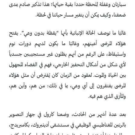
سيارتان وغفلة لِلحظة حددا بقية حياتها؛ هذا تذكير صادم بمدى
ضعفنا، وكيف يمكن أن يتغير مسار حياتنا في لحظة.
غالبًا ما توصف الحالة الإنباتية بأنها “يقظة بدون وعي”. يفتح
هؤلاء المرضى أعينهم، وغالبًا ما يكون لديهم دورات نوم
واستيقاظ، على الرغم من أنهم يظلون غير مستجيبين جسدياً
لأي شكل من أشكال التحفيز الخارجي، فهم في الفضاء المجهول
بين الحياة والموت. لعقود من الزمان كان يُفترض أن مثل هؤلاء
المرضى يفتقرون إلى أي وعي، بما في ذلك: من هم، وأين هم،
والمأزق الذي هم فيه.
بعد عدة أشهر من الحادث، وضعنا كارول في جهاز التصوير
بالرنين المغناطيسي الوظيفي في مستشفى أدينبروك، بكامبريدج،