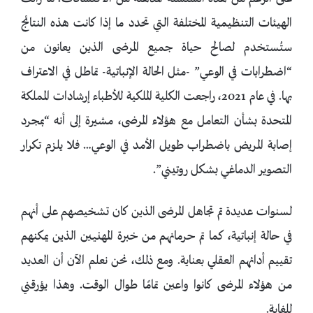
الهيئات التنظيمية المختلفة التي تحدد ما إذا كانت هذه النتائج
ستُستخدم لصالح حياة جميع المرضى الذين يعانون من
“اضطرابات في الوعي” -مثل الحالة الإنباتية- تماطل في الاعتراف
بها. في عام 2021، راجعت الكلية الملكية للأطباء إرشادات المملكة
المتحدة بشأن التعامل مع هؤلاء المرضى، مشيرة إلى أنه “بمجرد
إصابة المريض باضطراب طويل الأمد في الوعي… فلا يلزم تكرار
التصوير الدماغي بشكل روتيني”.
لسنوات عديدة تم تجاهل المرضى الذين كان تشخيصهم على أنهم
في حالة إنباتية، كما تم حرمانهم من خبرة المهنيين الذين يمكنهم
تقييم أدائهم العقلي بعناية. ومع ذلك، نحن نعلم الآن أن العديد
من هؤلاء المرضى كانوا واعين تمامًا طوال الوقت. وهذا يؤرقني
للغاية.