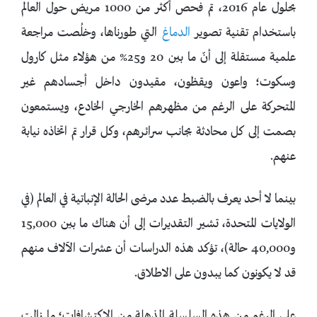
بحلول عام 2016، تم فحص أكثر من 1000 مريض حول العالم
باستخدام تقنية تصوير
الدماغ
التي طورناها، وخلُصت مراجعة
علمية مستقلة إلى أنّ ما بين 20 و25% من هؤلاء مثل كارول
وسكوت؛ واعون ويقظون، مقيدون داخل أجسادهم غير
المتحركة على الرغم من مظهرهم الخارجي الخادع، ويستمعون
بصمت إلى كل محادثة بجانب سرائرهم، وكل قرار تم اتخاذه نيابة
عنهم.
بينما لا أحد يعرف بالضبط عدد مرضى الحالة الإنباتية في العالم (في
الولايات المتحدة، تشير التقديرات إلى أن هناك ما بين 15,000
و40,000 حالة)، تؤكد هذه الدراسات أن عشرات الآلاف منهم
قد لا يكونون كما يبدون على الاطلاق.
على الرغم من هذه السلسلة المذهلة من الاكتشافات؛ ما زالت