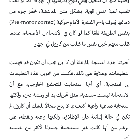
وطلبنا منها أن تتخيل وهي تلوح بذراعيها في الهواء، كما لو كانت
تلعب لعبة تنس قوية. بشكل مثير للدهشة، تحفّز جزء من
دماغها يُعرف باسم القشرة الأمام حركية (Pre-motor cortex)
بنفس الطريقة تمامًا كما لو كان في الأشخاص الأصحاء، عندما
طُلب منهم تخيل نفس ما طُلب من كارول في الجهاز.
أخبرتنا هذه النتيجة المذهلة أن كارول يجب أن تكون قد فهمت
التعليمات، وعلاوة على ذلك، تمكنت من تحويل هذه التعليمات
إلى استجابة، أي أنها استجابت للتحفيز الخارجي، مع أنّ
الاستجابة ليست جسدية، مثل تحريك يد أو رمشة عين، ولكنّها
استجابة دماغية واعية أكدت بما لا يدع مجالاً للشك أن كارول لم
تكن في حالة إنباتية على الإطلاق، ولكنها واعية ويقظة، على
الرغم من أنها كانت غير مستجيبة جسديًا لأكثر من خمسة