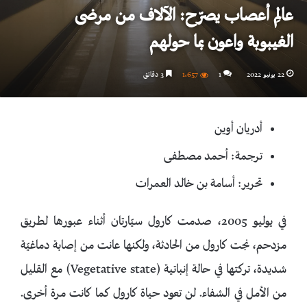
عالِم أعصاب يصرّح: الآلاف من مرضى
الغيبوبة واعون بما حولهم
22 يونيو 2022
1
1٬657
3 دقائق
أدريان أوين
ترجمة: أحمد مصطفى
تحرير: أسامة بن خالد العمرات
في يوليو 2005، صدمت كارول سيّارتان أثناء عبورها لطريق
مزدحم، نجت كارول من الحادثة، ولكنها عانت من إصابة دماغيّة
شديدة، تركتها في حالة إنباتية (Vegetative state) مع القليل
من الأمل في الشفاء. لن تعود حياة كارول كما كانت مرة أخرى.