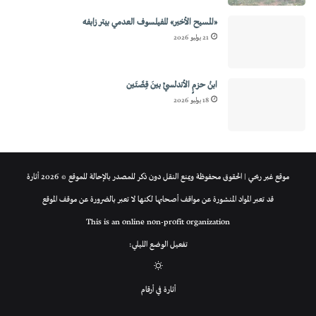
«المسيح الأخير» للفيلسوف العدمي بيتر زابفه
21 يوليو 2026
ابنُ حزمٍ الأندلسيِّ بينَ قِصَّتَين
18 يوليو 2026
موقع غير ربحي | الحقوق محفوظة ويمنع النقل دون ذكر للمصدر بالإحالة للموقع © 2026 أثارة
قد تعبر المواد المنشورة عن مواقف أصحابها لكنها لا تعبر بالضرورة عن موقف الموقع
This is an online non-profit organization
تفعيل الوضع الليلي:
الوضع
أثارة في أرقام
المظلم