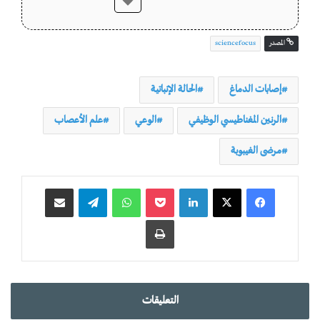
المصدر
sciencefocus
إصابات الدماغ
الحالة الإنباتية
الرنين المغناطيسي الوظيفي
الوعي
علم الأعصاب
مرضى الغيبوبة
لينكدإن
‫Pocket
واتساب
تيلقرام
مشاركة عبر البريد
طباعة
التعليقات