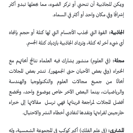
ويمكن للجاذبية أن تنحني أو تركز الضوء، مما يجعلها تبدو أكثر
إشراقًا وفي مكان واحد أو أكثر في السماء.
الجاذبية:
القوة التي تجذب الأجسام التي لها كتلة أو حجم بإتجاه
أي شيء آخر له كتلة، وتزداد الجاذبية بازدياد كتلة الجسم.
مجلة:
(في العلوم) منشور يشارك فيه العلماء نتائج أبحاثهم مع
الخبراء (وفي بعض الأحيان حتى الجمهور). تنشر بعض المجلات
أبحاثًا من جميع مجالات العلوم والتكنولوجيا والهندسة
والرياضيات، بينما البعض الآخر خاص بموضوع واحد، وتخضع
أفضل المجلات لمراجعة قريناتها فهي ترسل مقالاتها إلى خبراء
خارجيين لقراءتها ونقدها لتفادي أخطاء النشر والاحتيال.
المشتري:
(في علم الفلك) أكبر كوكب في المجموعة الشمسية، وله