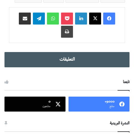
لينكدإن
‫Pocket
واتساب
تيلقرام
مشاركة عبر البريد
طباعة
التعليقات
تابعنا
0
9000+
متابع
متابعون
النشرة البريدية