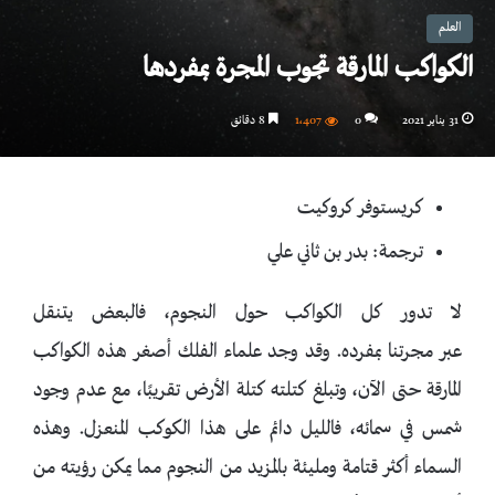
العلم
الكواكب المارقة تجوب المجرة بمفردها
31 يناير 2021
0
1٬407
8 دقائق
كريستوفر كروكيت
ترجمة: بدر بن ثاني علي
لا تدور كل الكواكب حول النجوم، فالبعض يتنقل
عبر مجرتنا بمفرده. وقد وجد علماء الفلك أصغر هذه الكواكب
المارقة حتى الآن، وتبلغ كتلته كتلة الأرض تقريبًا، مع عدم وجود
شمس في سمائه، فالليل دائم على هذا الكوكب المنعزل. وهذه
السماء أكثر قتامة ومليئة بالمزيد من النجوم مما يمكن رؤيته من