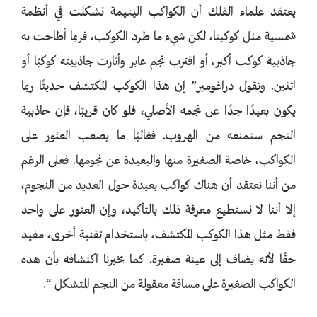
يعتقد علماء الفلك أن الكواكب اليتيمة تشكلت في أنظمة
شمسية مثل كوكبنا، لكن شيء ما طرد الكوكب، فربما أطاحت به
جاذبية كوكب أكبر، أو اقترب نجم عابر وأثارت جاذبيته كوكبًا أو
اثنين. وتقول دراغومير” إن هذا الكوكب المكتشف حديثًا ربما
يكون بعيدًا جدًا عن نجمه الأصلي، فلو كان قريبًا، فإن جاذبية
النجم ستمنعه ​​من الهروب. فغالبًا ما يصعب العثور على
الكواكب، خاصة الصغيرة منها والبعيدة عن نجومها. فعلى الرغم
من أننا نعتقد أن هناك كواكب بعيدة حول العديد من النجوم،
إلا أننا لا نستطيع معرفة ذلك بالتأكيد، وإن العثور على واحد
فقط مثل هذا الكوكب المكتشف، باستخدام تقنية أخرى، مفيد
حقًا لأنه يضاف إلى عينة صغيرة. كما يخبرنا اكتشافه بأن هذه
الكواكب الصغيرة على مسافة معقولة من النجم المتشكل “.