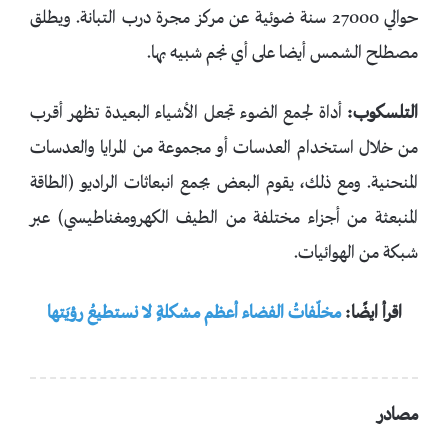
حوالي 27000 سنة ضوئية عن مركز مجرة درب التبانة. ويطلق
مصطلح الشمس أيضا على أي نجم شبيه بها.
التلسكوب:
أداة لجمع الضوء تجعل الأشياء البعيدة تظهر أقرب
من خلال استخدام العدسات أو مجموعة من المرايا والعدسات
المنحنية. ومع ذلك، يقوم البعض بجمع انبعاثات الراديو (الطاقة
المنبعثة من أجزاء مختلفة من الطيف الكهرومغناطيسي) عبر
شبكة من الهوائيات.
اقرأ ايضًا:
مخلّفاتُ الفضاء أعظم مشكلةٍ لا نستطيعُ رؤيَتها
مصادر