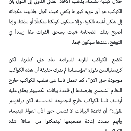
خلال كيفية تشكله، يذهب الاتحاد الفلكي الدولي إلى القول بأن
الكوكب هو أي شيء كبير بما يكفي بحيث تحول جاذبيته مكوناته
إلى شكل أشبه بالكرة، وإلا سيكون كويكبًا متكتلًا أو مذنبًا، وإذا
أصبح بتلك الضخامة بحيث يسحق الذرات معًا ويبدأ في
التوهج، عندها سيكون نجما.
تخضع الكواكب المارقة للمراقبة بناء على كتلتها، لكن
كريستيانسن تقول:”مؤسساتنا لم تدرك حقيقة أن هذه الكواكب
موجودة حتى الآن”، كما تعمل ناسا على تعقب الكواكب خارج
النظام الشمسي وترصدها في قاعدة بيانات الكمبيوتر يطلق عليه
أرشيف ناسا للكواكب خارج المجموعة الشمسية، لكن دراغومير
تقول:” أن قاعدة البيانات لا تشمل حتى الآن العوالم اليتيمة،
وأنهم بصدد إعادة تصميمها ليتمكنوا من اضافة هذه