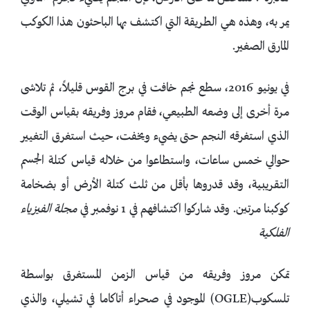
يمر به، وهذه هي الطريقة التي اكتشف بها الباحثون هذا الكوكب
المارق الصغير.
في يونيو 2016، سطع نجم خافت في برج القوس قليلاً، ثم تلاشى
مرة أخرى إلى وضعه الطبيعي، فقام مروز وفريقه بقياس الوقت
الذي استغرقه النجم حتى يضيء ويخفت، حيث استغرق التغيير
حوالي خمس ساعات، واستطاعوا من خلاله قياس كتلة الجسم
التقريبية، وقد قدروها بأقل من ثلث كتلة الأرض أو بضخامة
كوكبنا مرتين. وقد شاركوا اكتشافهم في 1 نوفمبر في
مجلة الفيزياء
الفلكية
تمكن مروز وفريقه من قياس الزمن المستغرق بواسطة
تلسكوب(OGLE) الموجود في صحراء أتاكاما في تشيلي، والذي