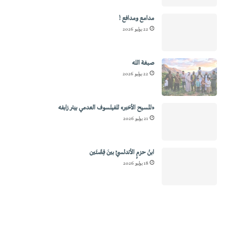
مدامع ومدافع !
22 يوليو 2026
صبغة الله
22 يوليو 2026
«المسيح الأخير» للفيلسوف العدمي بيتر زابفه
21 يوليو 2026
ابنُ حزمٍ الأندلسيِّ بينَ قِصَّتَين
18 يوليو 2026