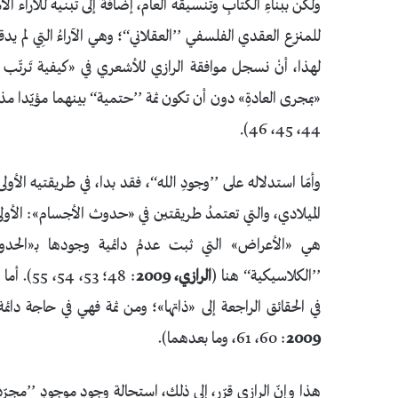
ولكن ببناءِ الكتابِ وتنسيقه العام، إضافةً إلى تبنيه للآراء ال
للمنزع العقدي الفلسفي ’’العقلاني‘‘؛ وهي الآراءُ التِي لم يدقق 
لهذا، أنْ نسجل موافقة الرازي للأشعري في «كيفية تَرتّب 
«بمجرى العادةِ» دون أن تكون ثمة ’’حتمية‘‘ بينهما مؤيّدا مذهب الأشاعرة ’’ال
44، 45، 46).
وأمّا استدلاله على ’’وجودِ الله‘‘، فقد بدا، في طريقتيه الأ
الميلادي، والتي تعتمدُ طريقتين في «حدوث الأجسام»: الأو
هي «الأعراض» التي ثبت عدمُ دائمية وجودها بـ«الحدو
’’الكلاسيكية‘‘ هنا (
الرازي، 2009
: 48؛ 53
في الحقائق الراجعة إلى «ذاتها»؛ ومن ثمة فهي في حاجة دائمة إ
2009
: 60، 61، وما بعدهما).
هذا وإنّ الرازي قرّر، إلى ذلك، استحالة وجودِ موجودٍ ’’مجر