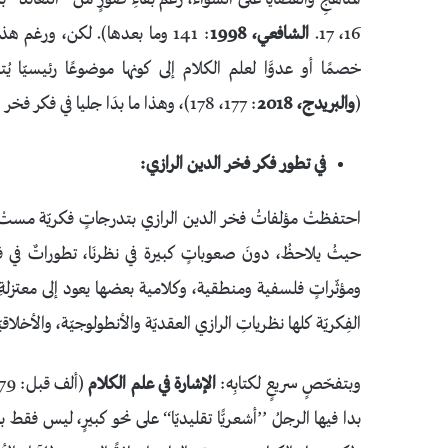
16، 17.
الشافعي، 1998
: 141 وما بعدها). لكن، ورغم ه
خصمًا أو عدوَّا لعلم الكلام إلى كونها موضوعًا رئيسيّا يُت
(
والبريدج، 2018
: 177، 178)، وهذا ما بدَا جليا في فكر فخر الدين الرازي كبير متأخري الأشعريّة.
في تطور فكر فخر الدين الرازي:
احتفظتْ مؤلفاتُ فخر الدين الرازي بتدرجاتٍ فكريّة مستْ بني
حيثُ يلاحظُ، دونَ صعوباتٍ كبيرة في نظرنَا، تطوراتٌ في ف
ومؤثّراتٍ فلسفية ومنطقية، وكلامية بعضها يعود إلى معتزلة
الفِكريّة كلها نظرياتِ الرازي العقديّة والأنطولوجيّة، والأخلاقيّ
وبتفحّصٍ سريعٍ لكتابِه:
الإشارة في علم الكلام
بدا فيها الرجلُ ’’أشعريًّا تقليديّا‘‘ على نحو كبيرٍ، ليس فقط