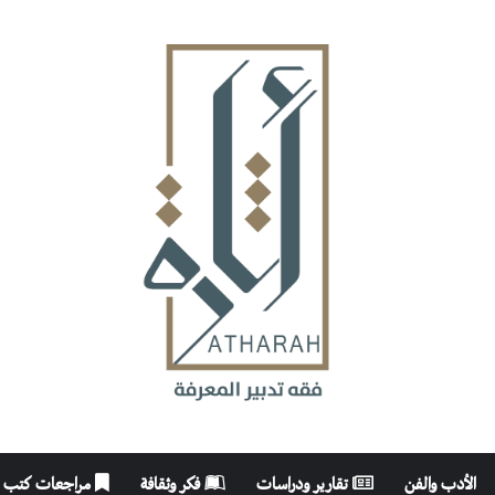
الأدب والفن
تقارير ودراسات
فكر وثقافة
مراجعات كتب