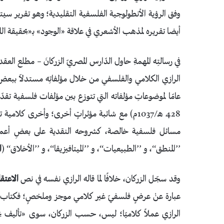
وفق الرؤية الأنطولوجية الفلسفية التقليدية؛ وهو تقرير سيت
أيضا تقريره لمذهب الأشعري في علاقة «الوجود» بـ«بحقيقة الل
في رسالتِه المهمةِ حاول الدّارس المصريّ الزركانَ – مطلع ا
الرازي الكلامي والفلسفي من خلال مؤلفاتِه مستدلاّ ببعض ا
عامّا لموضوعاتِ مؤلفاته التي تتوزع بين مؤلفات فلسفية تقدّ
428 هـ/1037م) مع شائبة مؤثراتٍ أخرى؛ وأخرى كلا
مسائل فلسفية خالصة، كشروحه النقدية على بعضِ أعمال 
’’المنطق‘‘، و ’’الطبيعيات‘‘، و ’’الميتافيزيقا‘‘، و ’’الأخلاق‘‘ (
ا
وقد سجّل الزركان، خلافًا لما قاله الرازي نفسه في نص
الاعتق
عبارة عنْ عرضٍ فلسفيّ غير كلامي موجز وملخصٍ؛ فكتاب
الرازي عملاً كلاميّا؛ ليس، حسب الزركان، سوى «تأليف يج