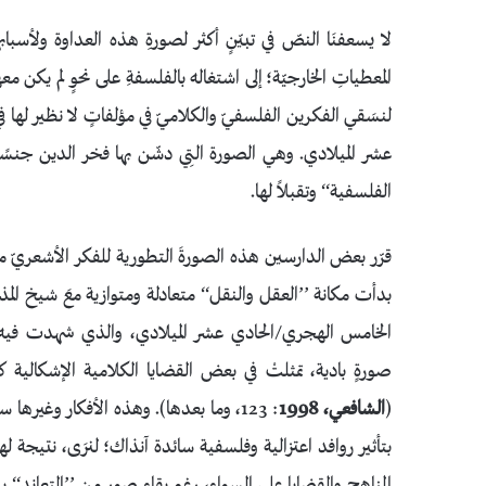
لا يسعفنَا النصّ في تبيّنٍ أكثر لصورةِ هذه العداوة ولأس
المعطياتِ الخارجيّة؛ إلى اشتغاله بالفلسفةِ على نحوٍ لم يك
لنسَقي الفكرين الفلسفيّ والكلاميّ في مؤلفاتٍ لا نظير لها ف
عشر الميلادي. وهي الصورة التِي دشّن بها فخر الدين جنسًا آ
الفلسفية‘‘ وتقبلاً لها.
قرّر بعض الدارسين هذه الصورةَ التطورية للفكر الأشعريّ من
الخامس الهجري/الحادي عشر الميلادي، والذي شهدت فيه بع
صورةٍ بادية، تمثلتْ في بعض القضايا الكلامية الإشكالية كـ
(
الشافعي، 1998
بتأثير روافد اعتزالية وفلسفية سائدة آنذاك؛ لنرَى، نتيجة لهذا
المناهجِ والقضايا على السواء، رغم بقاءِ صورٍ من ’’التعاند‘‘