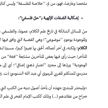
ملخصا وعارضا، فهو، من ثمّ، ’’خلاصة للفلسفة‘‘ وليس كتابًا ف
إشكالية الصّفات الإلهية بـ’’حلّ فلسفيّ‘‘:
منْ المسائل الشائكة في تاريخِ علم الكلام، عمومًا، والفلسفي 
والموجودة بوجودٍ ’’موضوعِي‘‘؛ وهي القضية التِي وافق فيها 
الكلام
؛ ولكنه، في آخر أعماله، ألحق بها تغييرًا كبيرًا، مسببً
المتأخر؛ حيث رأى فيها بعض المتأخرينَ مشَايعةً ’’فجّة‘‘ من ا
الوجودية‘‘ وردّها إلى مجرّد ’’اعتبارٍ ذهنيّ إضافي‘‘؛ أي إل
مدرسيّ للمتكلم المغربي المرموق أبي عبد الله السّنوسيّ (ت. 895 هـ/1490م) القائل في شدّة واضحةٍ:
«وليحذر المبتدئ جهدَه أن يأخذَ أصول دينِه من الكتبِ التي
صراح من عقائدهم (…) وذلك ككتب الإمام الفخر في علم الك