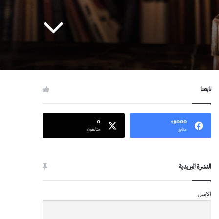
تابعنا
0
9000+
متابع
متابعون
النشرة البريدية
الإيميل