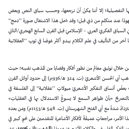
بابها التفصيلية؛ إلا أننا يمكنُ أنْ نرجعها، وحسب سياق النص وبعض
ن معهودًا عند متكلمٍ من ذي قبل؛ وقد شمل هذا الاشتغال صورةَ ’’دمج‘‘
ي السياق الفكريّ العربي – الإسلاميّ قبل القرن السابع الهجري/الثاني
خر من التأليف في علم الكلام يبدو أكثَر غوصًا في ثوبِ ’’العقلانية
 خلالِ توثيقِ معالم من تطورِ أفكار وقضايا من المذهبِ نفسِه؛ حيث
بدأت مكانة ’’العقل والنقل‘‘ متعادلة ومتوازية معَ شيخ المذهبِ أبي الحسن الأشعريّ (ت. 324 هـ/936م) إلى حدود أوائل القرن
ضُ أنساق التفكير الأشعريّ ميولاتٍ ’’عقلانية‘‘ إلى الفلسفة في
التصريح «بأنّ ظواهر السمع لا يسوغُ الاستدلال بها في العَقلياتِ»
: 123، وما بعدها). وهذه الأفكار وغيرها ستزدادُ شدةً مع أبي الفتح الشهرستاني (ت. 548 هـ/1153م) ومَن بعده
 الأمر، مراجعاتٍ عميقَةً لأفكار الأشاعرة المتقدمينَ على نحوٍ كبير في
 بين الفكر الفلسفي والكلام الأشعريّ عمومًا (
الشهرستاني، 1976
: 15،