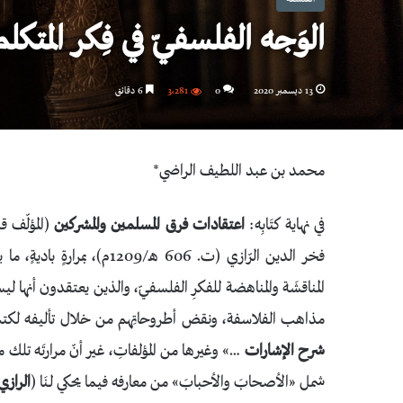
الوَجه الفلسفيّ في فِكر المتك
13 ديسمبر 2020
0
3٬281
6 دقائق
محمد بن عبد اللطيف الراضي*
في نهاية كتَابِه:
اعتقادات فرق المسلمين والمشركين
فخر الدين الرّازي (ت. 606 هـ
المناقشَة والمناهضة للفكرِ الفلسفيّ، والذين يعتقدون أنها ل
مذاهب الفلاسفة، ونقض أطروحاتِهم من خلال تأليفه لكتب
شرح الإشارات
…» وغيرها من المؤلفاتِ، غير أنّ مرارتَه تلك م
شمل «الأصحابَ والأحبابَ» من معارفه فيما يحكي لـنَا (
الرازي، 8