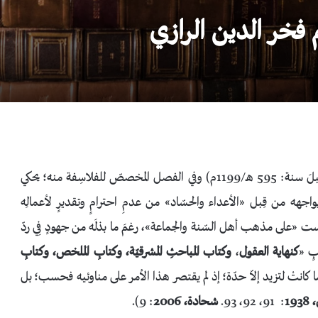
لم فخر الدين الرازي
(المؤلّف قبلَ سنة: 595 هـ/1199م) وفي الفصل المخصصّ للفلاسِفة منه؛ يحكي
/1209م)، بمرارةٍ باديةٍ، ما يواجهه من قِبل «الأعداء والحسّاد» من عدمِ احترامٍ وتقديرٍ لأعمالِه
يست «على مذهب أهل السّنة والجماعة»، رغمَ ما بذلَه من جهودٍ فِي ردّ
ٍ «
كنهاية العقول
،
وكتاب المباحثِ المشرقيّة، وكتابِ الملخص، وكتابِ
ا كانتْ لتزيد إلاّ حدّة؛ إذ لم يقتصر هذا الأمر على مناوئيه فحسب؛ بل
193
: 91، 92، 93.
شحادة، 2006
: 9).