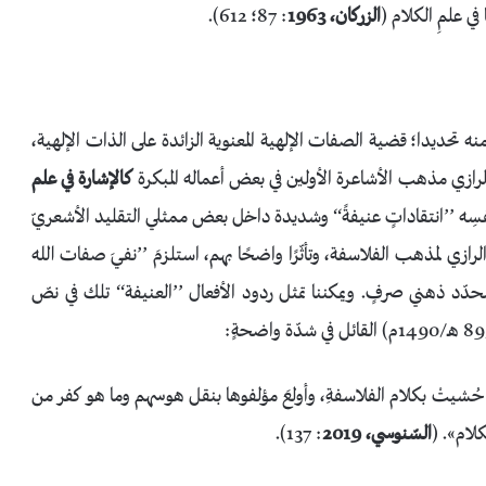
ي علمِ الكلام (
الزركان، 1963
: 87؛ 612).
منه تحديدا؛ قضية الصفات الإلهية المعنوية الزائدة على الذات الإلهية،
الرازي مذهب الأشاعرة الأولين في بعض أعماله المبكرة
كـالإشارة في علم
ا لنفسِه ’’انتقاداتٍ عنيفةً‘‘ وشديدة داخل بعض ممثلي التقليد الأشعريّ
لرازي لمذهب الفلاسفة، وتأثّرًا واضحًا بهم، استلزمَ ’’نفيَ صفات الله
ى محدّد ذهني صرفٍ. ويمكننا تمثل ردود الأفعال ’’العنيفة‘‘ تلك في نصّ
 حُشيتْ بكلام الفلاسفةِ، وأولعَ مؤلفوها بنقل هوسهم وما هو كفر من
لام». (
السّنوسي، 2019
: 137).