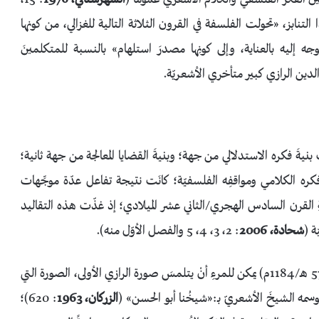
ذا التنابز، «تحولت الفلسفة في القرون الثلاثة التالية للغزالي، من كونها
وجه إليه بالعناية، وإلى كونِها مصدرَ استلهام» بالنسبة للمتكلمينَ
ةَ فكره الاستدلالي من جهة؛ وبنيةَ القضايا المعالجة من جهة ثانية؛
كره الكلامي ومواقفِه الفلسفيّة؛ كانَت نتيجة تفاعل عدّة موجِّهات
ِ القرن السادس الهجري/الثاني عشر الميلادي؛ إذ غذّت هذه التقاليد
ة (
شحادة، 2006
: 2، 3، 4، 5 والفصل الأوّل منه).
(ألف قبل: 579 هـ/1184م) يمكن للمرءِ أنْ يتلمسَ صورة الرازي الأولى، الصورة التي
 بوسمه الشيخَ الأشعريّ بـ:«شيخُنا أبو الحسن» (
الزركان، 1963
: 620)؛