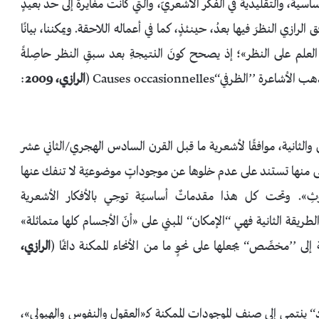
أساسية، والتقليدية في الفكر الأشعريّ، والتي كانت مغايرةً إلى حد بعيدٍ
الرازي النظرَ فيها بعدُ، حينئذٍ، كما في أعماله اللاحقة. ويمكننا، بيانًا
العلم على النظر»؛ إذ يصحح كونَ النتيجةِ بعد سبقِ النظر حاصِلةً
ظرفي‘‘Causes occasionnelles (
الرازي، 2009
:
ولى والثانية، موافقًا لأشعرية ما قبل القرن السادس الهجري/الثاني عشر
لى منها تستند على عدم خلوها عن موجوداتٍ موضوعيّة لا تنفك عنها
ثِ». وتحت كل هذا مقدماتٌ أساسيّة توحِي بالأفكار الأشعرية
، 54، 55). أما الطريقة الثانية فهي ‘‘الإمكان‘‘ المبني على «أنّ الأجسام كلها متماثلة»
لى ’’مخصِّص‘‘ يجعلها على نحوٍ ما من الأنحاء الممكنة دائمًا (
الرازي،
ّد‘‘ ينتمي إلى صنف الموجودات الممكنة كـ«العقول والنفوس والهيولى»،