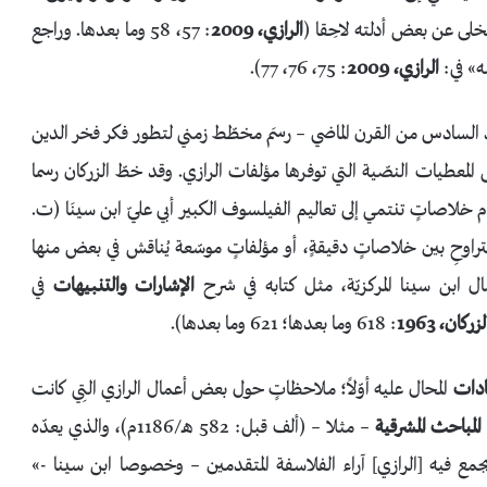
خلى عن بعض أدلته لاحِقا (
الرازي، 2009
: 57، 58 وما بعدها. وراجع
ه» في:
الرازي، 2009
: 75، 76، 77).
لعقد السادس من القرن الماضي – رسمَ مخطّط زمني لتطور فكر فخر الدين
لمعطيات النصّية التي توفرها مؤلفات الرازي. وقد خطّ الزركان رسما
م خلاصاتٍ تنتمي إلى تعاليم الفيلسوف الكبير أبي عليّ ابن سينَا (ت.
مية تتراوحِ بين خلاصاتٍ دقيقةٍ، أو مؤلفاتٍ موسّعة يُناقش في بعض منها
ابن سينا المركزيّة، مثل كتابه في شرح
الإشارات والتنبيهات
في
لزركان، 1963
: 618 وما بعدها؛ 621 وما بعدها).
ادات
المحال عليه أوّلاً؛ ملاحظاتٍ حول بعض أعمال الرازي التِي كانت
المباحث المشرقية
– مثلا – (ألف قبل: 582 هـ/1186م)، والذي يعدّه
مع فيه [الرازي] آراء الفلاسفة المتقدمين – وخصوصا ابن سينا -»