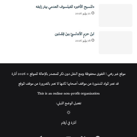
«المسيح الأخير» للفيلسوف العدمي بيتر زابفه
21 يوليو 2026
ابنُ حزمٍ الأندلسيِّ بينَ قِصَّتَين
18 يوليو 2026
موقع غير ربحي | الحقوق محفوظة ويمنع النقل دون ذكر للمصدر بالإحالة للموقع © 2026 أثارة
قد تعبر المواد المنشورة عن مواقف أصحابها لكنها لا تعبر بالضرورة عن موقف الموقع
This is an online non-profit organization
تفعيل الوضع الليلي:
الوضع
أثارة في أرقام
المظلم