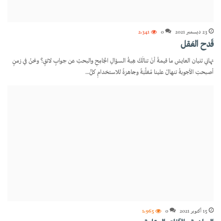
23 ديسمبر 2021
0
2٬341
قَدح العَقل
تهاني ثنيان العايش ما قيمةُ أنْ تنالَكَ هِبةُ السؤالِ الجَامِحِ والبحثِ عن جوابٍ لائقٍ؟ ونحنُ في زمنٍ
أصبحتِ الأجوبةُ تنهالُ علينا مُعَلَّبَةً وجاهزةً للاستخدامِ كلٌّ…
15 أكتوبر 2021
0
1٬965