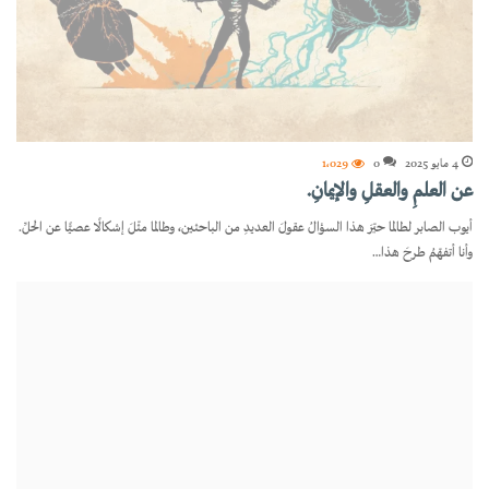
4 مايو 2025
0
1٬029
عن العلمِ والعقلِ والإيمانِ.
أيوب الصابر لطالما حيّرَ هذا السؤالُ عقولَ العديدِ من الباحثين، وطالما مثّلَ إشكالًا عصيًّا عن الحلِّ.
وأنا أتفهّمُ طرحَ هذا…