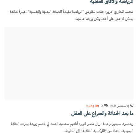
الرياضة والآفاق العقلية
محمد المطيري تحرير: جنات المقاوشي “الرياضة مفيدةٌ للصحّة البدنيّة والنفسيّة”، عبارةٌ شائعة
بشكل لا يخفى على أحد، ولكن يوجد جانبٌ…
13 سبتمبر 2021
0
2٬489
ما بعد الحداثة والصراع على العقل
ريتشيرد سيمور ترجمة: رزان نصار تحرير: أناغيم محمود الحمد في خضم زوبعة تيارات الثقافة
اليمينية، ابتداءً من “الماركسية الثقافية” إلى “نظرية…