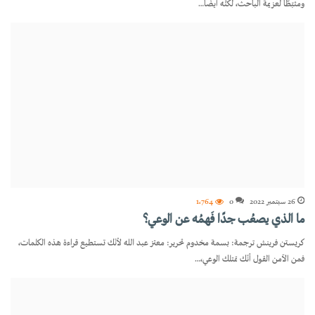
ومثبّطًا لعزيمة الباحث، لكنَّه أيضًا…
26 سبتمبر 2022
0
1٬764
ما الذي يصعُب جدًا فَهمُه عن الوعي؟
كريستن فرينش ترجمة: بسمة مخدوم تحرير: معتز عبد الله لأنّك تستطيع قراءة هذه الكلمات،
فمن الآمن القول أنّك تمتلك الوعي،…