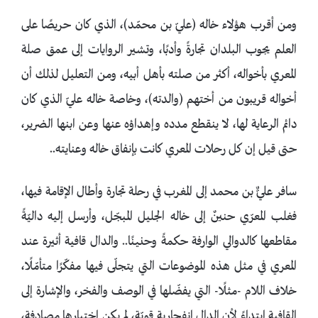
ومن أقرب هؤلاء خاله (عليّ بن محمّد)، الذي كان حريصًا على
العلم يجوب البلدان تجارةً وأدبًا، وتشير الروايات إلى عمق صلة
المعري بأخواله، أكثر من صلته بأهل أبيه، ومن التعليل لذلك أن
أخواله قريبون من أختهم (والدته)، وخاصة خاله عليّ الذي كان
دائم الرعاية لها، لا ينقطع مدده وإهداؤه عنها وعن ابنها الضرير،
حتى قيل إن كل رحلات المعري كانت بإنفاق خاله وعنايته..
سافر عليٌّ بن محمد إلى المغرب في رحلة تجارة وأطال الإقامة فيها،
فغلب المعرّي حنينٌ إلى خاله الجليل المبجّل، وأرسل إليه داليّةً
مقاطعها كالدوالي الوارفة حكمةً وحنينًا.. والدال قافية أثيرة عند
المعري في مثل هذه الموضوعات التي يتجلّى فيها مفكّرًا متأمّلًا،
خلاف اللام -مثلًا- التي يفضّلها في الوصف والفخر، والإشارة إلى
القافية ابتداءً لأن الدال انفجارية قويّة، لم يكن اختيارها مصادفة،