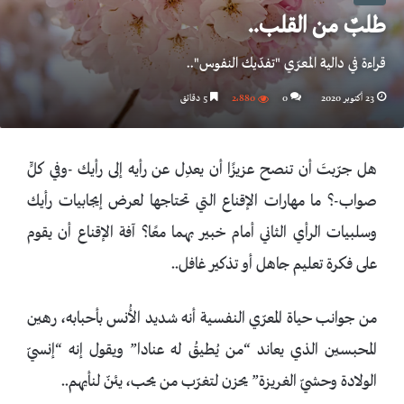
طلبٌ من القلب..
قراءة في دالية المعرّي "تفدّيك النفوس"..
23 أكتوبر 2020
0
2٬880
5 دقائق
هل جرّبتَ أن تنصح عزيزًا أن يعدِل عن رأيه إلى رأيك -وفي كلٍّ
صواب-؟ ما مهارات الإقناع التي تحتاجها لعرض إيجابيات رأيك
وسلبيات الرأي الثاني أمام خبير بهما معًا؟ آفة الإقناع أن يقوم
على فكرة تعليم جاهل أو تذكير غافل..
من جوانب حياة المعرّي النفسية أنه شديد الأُنس بأحبابه، رهين
المحبسين الذي يعاند “من يُطيقُ له عنادا” ويقول إنه “إنسيّ
الولادة وحشيّ الغريزة” يحزن لتغرّب من يحب، يئنّ لنأيهم..