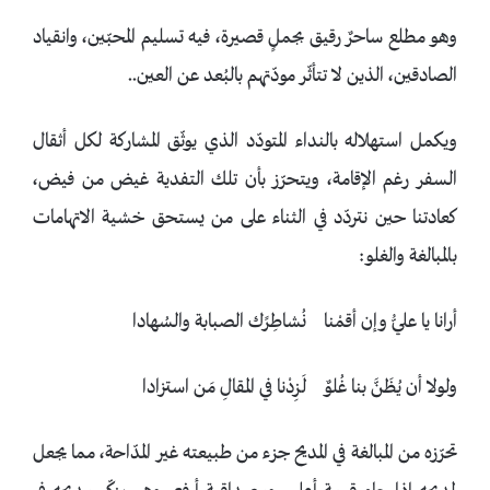
وهو مطلع ساحرٌ رقيق بجملٍ قصيرة، فيه تسليم المحبّين، وانقياد
الصادقين، الذين لا تتأثّر مودّتهم بالبُعد عن العين..
ويكمل استهلاله بالنداء المتودّد الذي يوثّق المشاركة لكل أثقال
السفر رغم الإقامة، ويتحرّز بأن تلك التفدية غيض من فيض،
كعادتنا حين نتردّد في الثناء على من يستحق خشية الاتهامات
بالمبالغة والغلو:
أرانا يا عليُّ وإن أقمْنا نُشاطِرًك الصبابة والسُهادا
ولولا أن يُظَنَّ بنا غُلوٌ لَزِدْنا في المقالِ مَن استزادا
تحرّزه من المبالغة في المديح جزء من طبيعته غير المدّاحة، مما يجعل