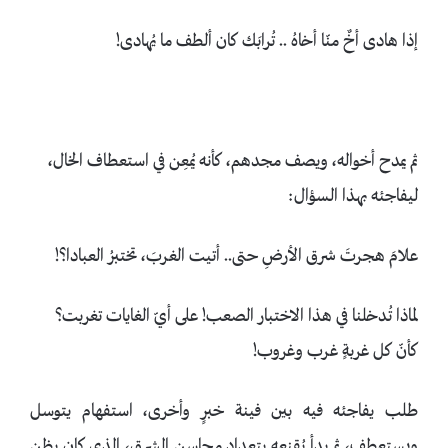
إذا هادى أخٌ منّا أخاهُ .. تُرابَك كان ألطف ما يُهادى!
ثم يمدح أخواله، ويصف مجدهم، كأنه يُمعِن في استعطاف الخال،
ليفاجئه بهذا السؤال:
علامَ هجرتَ شرق الأرضِ حتى.. أتيت الغربَ، تختبرُ العبادا؟!
لماذا تُدخلنا في هذا الاختبار الصعب! على أيّ الغايات تغربت؟
كأنّ كل غربةٍ غرب وغروب!
طلب يفاجئه فيه بين فينة خبرٍ وأخرى، استفهام يتوسل
ويستعطف، ثم بدأ يُقنعه بتعداد محاسن الشرق، الذي كان يظن