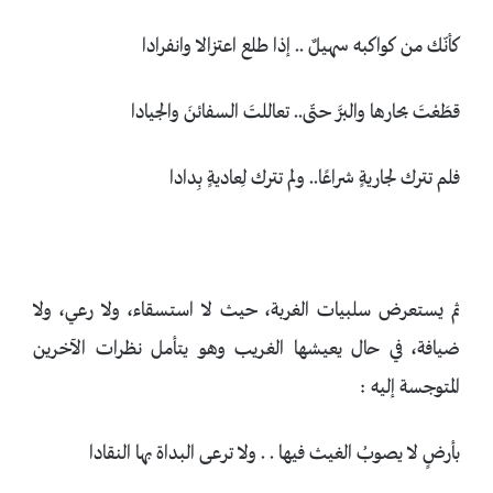
كأنّك من كواكبه سهيلٌ .. إذا طلع اعتزالا وانفرادا
قطَعْتَ بحارها والبرَّ حتّى.. تعاللتَ السفائنَ والجيادا
فلم تترك لجاريةٍ شراعًا.. ولم تترك لِعاديةٍ بِدادا
ثم يستعرض سلبيات الغربة، حيث لا استسقاء، ولا رعي، ولا
ضيافة، في حال يعيشها الغريب وهو يتأمل نظرات الآخرين
المتوجسة إليه :
بأرضٍ لا يصوبُ الغيث فيها . . ولا ترعى البداة بها النقادا