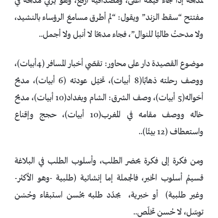
لمديحه إذا جاء قيمة أعلى، ومصداقية أرفع، وهو يزكّي مديحه في
مفتتح “سقط الزند” ويقول: “لم أطرق مسامعَ الرؤساء بالنشيد،
ولا مدحتُ طالبًا للنوال”، فجاء مديحًا لا أنبل ولا أجمل..
موضوع القصيدة دار على محاور: تقصّي أخبار المسافر (4أبيات)،
ووصف رحلته ذهابًا(8 أبيات)، تخيّل عودته (6 أبيات)، مديح
أخواله(5 أبيات)، وصف الشرق: الشام وبغداد(10 أبيات)، مديح
خاله ووصف مقامه في المغرب(10 أبيات)، حجج وإقناع
واستعطاف (12 بيتًا)..
ومن فكرة إلى فكرة يحضر الطلب، وأسلوب الطلب في البلاغة
قسيمُ أسلوب الخبر، فالجملة إما إنشائية (طلبية -وهو الأكثر-
وغير طلبية) أو خبرية، يجدّد طلبه بحُسن استبقاء وحُسْن
توسّل، لا حُسن تخلّص..