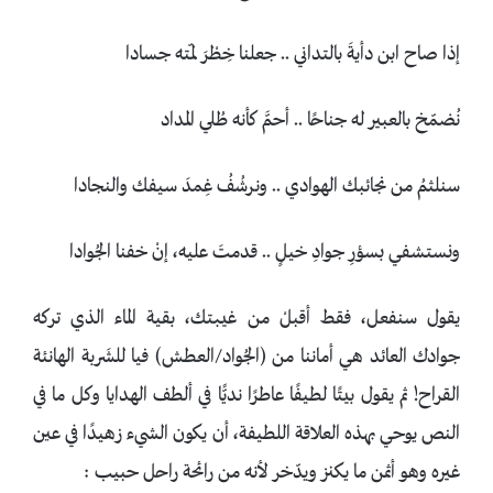
إذا صاح ابن دأيةَ بالتداني .. جعلنا خِطْرَ لمّته جسادا
نُضمّخ بالعبير له جناحًا .. أحمَّ كأنه طُلي المداد
سنلثمُ من نجائبك الهوادي .. ونرشُفُ غِمدَ سيفك والنجادا
ونستشفي بسؤرِ جوادِ خيلٍ .. قدمتَ عليه، إنْ خفنا الجُوادا
يقول سنفعل، فقط أقبلْ من غيبتك، بقية الماء الذي تركه
جوادك العائد هي أماننا من (الجُواد/العطش) فيا للشَربة الهانئة
القراح! ثم يقول بيتًا لطيفًا عاطرًا نديًّا في ألطف الهدايا وكل ما في
النص يوحي بهذه العلاقة اللطيفة، أن يكون الشيء زهيدًا في عين
غيره وهو أثمن ما يكنز ويدّخر لأنه من رائحة راحل حبيب :