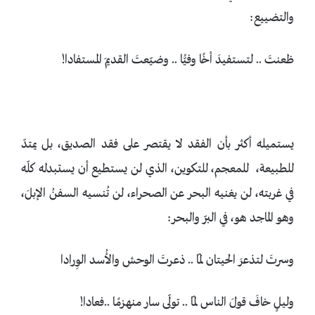
والتضييع:
ظعنتَ .. لتستفيدَ أخًا وفيًّا .. وضيّعتَ القديمَ المستفادا!
يستميله أكثر بأن الفقد لا يقتصر على فقد الصديق، بل يمتدّ
للطبيعة، للمعجم، للتكوين، الذي لن يستطيع أن يستبدله كلّه
في غربته، لن يغنيه البحر عن الصحراء، لن تُنسيه السفنُ الإبلَ،
وهو الماجد هو، في البرّ والبحر:
وسرتَ لتذعرَ الحيتان لمّا .. ذعرتَ الوحش والأُسد الوِرادا
وليلٍ خافَ قولَ الناس لمّا .. تولّى سار منهزمًا ..فعادا!