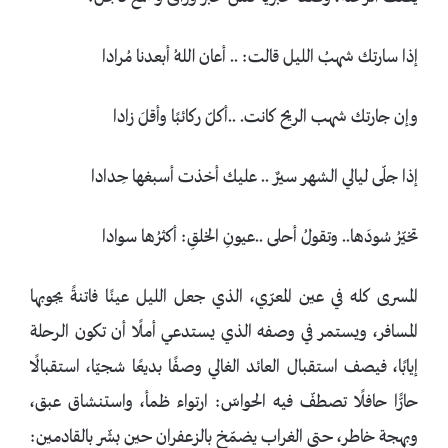
إذا سارتك شهبُ الليل قالت: .. أعان اللهُ أبعدنا مُرادا
وإن جارتك شهب الريح كانت. ..أكلّ ركائبًا وأقلَ زادا
إذا جلّى ليالي الشهر سيرٌ .. عليك أخذت أسبغها حِدادا
تخيّرُ سُودَها.. وتقولُ أحلى ..عيونِ الخلقِ: أكثرُها سوادا
المسرى كله في عين المعرّي، الذي جعل الليل عينًا فاتنةً يجوبها
المسافر، ويستمر في وصفه الذي يستدعي أملًا أن تكون الرحلة
إيابًا، فيصف استقبال العائد الغالي وصفًا بديعًا شجيّا، استقبالًا
حارًّا حافلًا تصطفّ فيه الحواسّ: ارتواء ظمأ، واستنشاق عبق،
وبهجة خاطر، حتى الغراب يضمّخ بالزعفران حين بشّر بالقادمين: