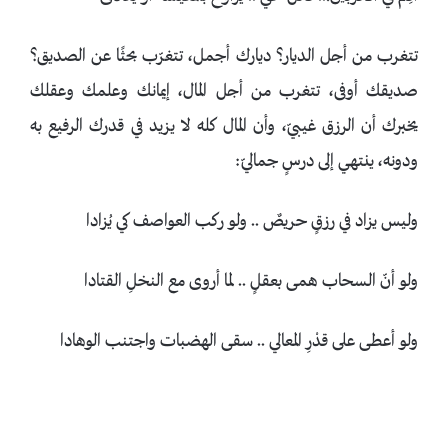
تتغرب من أجل الديار؟ ديارك أجمل، تتغرّب بحثًا عن الصديق؟
صديقك أوفى، تتغرب من أجل المال، إيمانك وعلمك وعقلك
يخبرك أن الرزق غيبيّ، وأن المال كله لا يزيد في قدرك الرفيع به
ودونه، ينتهي إلى درسٍ جماليّ:
وليس يزاد في رزقٍ حريصٌ .. ولو ركب العواصف كي يُزادا
ولو أنّ السحاب همى بعقلٍ .. لما أروى مع النخلِ القتادا
ولو أعطى على قدْرِ المعالي .. سقى الهضبات واجتنب الوهادا