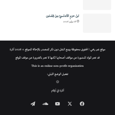
ابنُ حزمٍ الأندلسيِّ بينَ قِصَّتَين
18 يوليو 2026
موقع غير ربحي | الحقوق محفوظة ويمنع النقل دون ذكر للمصدر بالإحالة للموقع © 2026 أثارة
قد تعبر المواد المنشورة عن مواقف أصحابها لكنها لا تعبر بالضرورة عن موقف الموقع
This is an online non-profit organization
تفعيل الوضع الليلي:
الوضع
أثارة في أرقام
المظلم
فيسبوك
‫X
‫YouTube
ساوند
تيلقرام