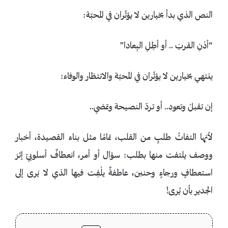
النص الذي بدأ بخيارين لا يؤثّران في المحبّة:
“أدْنِ القربَ .. أو أطِلِ البِعادا”
ينتهي بخيارين لا يؤثّران في المحبّة والانتظار والوفاء:
إن تقبلْ وتعود.. أو تردّ النصيحة وتمضي..
لأنها التفاتُ طلبٍ من القلب، تمامًا مثل بناء القصيدة، أخبار
ووصف يلتفت منها بطلب: سؤال أو أمر، انعطافٌ أسلوبيّ إثرَ
استعطافٍ ورجاءٍ وحنين، عاطفةٌ يلْفِت فيها الذي لا يَرى إلى
الجدير بأن يُرى!