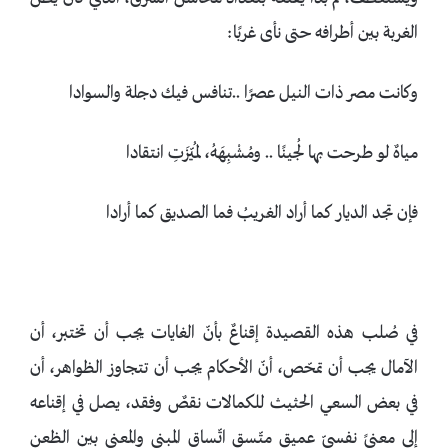
الغربة بين أطرافه حتى نأى غربًا:
وكانت مصر ذات النيل عصرًا ..تنافس فيك دجلة والسوادا
مياهٌ لو طرحت بها لُجينًا .. ومُشْبِهَهُ، لمُيّزَتِ انتقادا
فإن تجد الديار كما أراد الغريبُ فما الصديق كما أرادا
في صُلب هذه القصيدة إقناعٌ بأنّ الغايات يجب أن تختبر، أن
الآمال يجب أن تمحّص، أنّ الأحكام يجب أن تتجاوز الظواهر، أن
في بعض السعي الحثيث للكمالات نقصٌ وفقد، يصل في إقناعه
إلى معنىً نفسيّ عميق متّسق اتّساق المبنى والمعنى بين الظعن