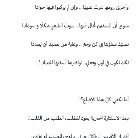
وأخرى رومها عربٌ عليها .. وإن لم يركبوا فيها جوادا
سوى أن السفين تُخال فيها .. بيوتَ الشَعرِ شكلًا واسودادا
تصيّدَ سَفرُها في كلّ وجهٍ .. وغاية من تصيّد أن يُصادا
تكاد تكون في لونٍ وفعلٍ.. نواظرها أسنتَها الحِدادا!
أما يكفي كلُّ هذا للإقناع؟!
بعد الاستثارة الخبرية يعود للطلب، الطلب من القلب!:
أقِمْ في الأقربين!.. فكلُّ حيٍّ .. يراوح بالمعيشة أو يُغادى