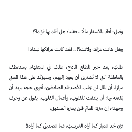
وقيل: أفادَ بالأسفار مالًا .. فقلنا: هل أفاد بها فؤادا؟!
وهل هانت عزائمه ولانت؟! .. فقد كانت عرائكها شِدادا
طلبٌ، بعد خبر المطلع المادح، طلبٌ في استفهام يستعطف
بالعاطفة التي لا تُشترى أن يعود إليهم، وسيؤكّد على هذا المعنى
مرارًا، أن المال لن يجلب الأصدقاء الصادقين، أقوى حجة يريد أن
يُقنعه بها: أن يلتفت للقلوب، وأعمال القلوب، يقول عن زخرف
وجهته، إن سرّته المعالم فلن يسرّه الصديق:
فإن تجد الديارُ كما أراد الغريـــــــــبُ، فما الصديقُ كما أرادا!