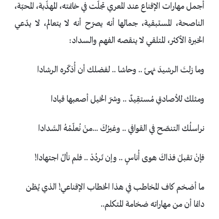
أجمل مهارات الإقناع عند المعري تجلّت في خاتمته، المهذّبة، المحبّة،
الناصحة، المستبقية، جمالها أنه يصرّح أنه لا يتعالم، لا يدّعي
الخبرة الأكثر، المتلقي لا ينقصه الفهم والسداد:
وما زلتَ الرشيدَ نهىً .. وحاشا .. لفضلك أن أُذكّره الرشادا
ومثلك للأصادقِ مُستقِيدٌ .. وشرّ الخيل أصعبها قيادا
نراسلُك التنصّح في القوافي .. وغيرُكَ …منْ نُعلّمُهُ السَّدادا
فإنْ تقبلْ فذاكَ هوى أُناسٍ .. وإن تَردُدْ .. فلم نألُ اجتهادا!
ما أضخم كاف المخاطب في هذا الخطاب الإقناعي! الذي يُظن
دائما أن من مهاراته ضخامة المتكلم..