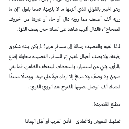
وهو الخبير بالقوافي الذي ألزمها ما لا يلزمها، فمما يقول “إن ما
رويّه ألف أضعف مما رويّه دال أو حاء أو غيرها من الحروف
الصحاح”، فالدال أقرب شاهد على لسانه حين يصف القوّة.
لماذا القوة والقصيدة رسالة إلى مسافرٍ عزيز؟ لم يكن يبثه شكوى
رقيقة، ولا يصف أحوال المقيم إثر المسافر، القصيدة محاولة إقناع
بالرأي، وثني عن استمرار، واستعطاف لينعطف الظاعن، فما بقي
شجنٌ ولا وصفٌ ولا مديحٌ إلا ازداد قوةً على قوّة.. ووصلًا ممتدًّا
امتدادَ ألف الوصل بصوتها المفتوح بعد الرويّ القويّ..
مطلع القصيدة:
تُفدّيكَ النفوسُ ولا تُفادى فأدنِ القربَ أو أطِل البِعادا