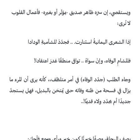
ويستقصي، إن سرّه ظاهر صديق -بمؤثّر أو بغيره- فأعمال القلوب
لا تُرى:
إذا الشعرى اليمانيةُ استنارت. .. فجدّدْ للشآميةِ الودادا
فللشامِ الوفاء، وإنْ سواهُ .. توافى منطقًا غدرَ اعتقادا!
وجاء الطلب (جدّد الوفاء) في أمر متلطّف،، كأنه يرى أن المرء ما
يزال في فسحة من ظنه وفائه حتى يُمتحَن بالبديل، فهل يستجدّ
جديدًا أم يجدّد ولاء قديمًا!..
يصف الرحلة، وصفًا خبريًّا كمن خبر ورأى وسمع فأجلّ: