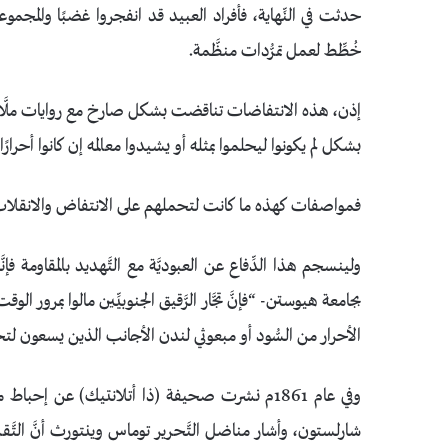
حدثت في النِّهاية، فأفراد العبيد قد انفجروا غضبًا والمجمو
خُطِّط لعمل تمرُّدات منظَّمة.
إذن، هذه الانتفاضات تناقضت بشكل صارخ مع روايات ملَّاك الرَّق
بشكل لم يكونوا ليحلموا بمثله أو يشيدوا معالمه إن كانوا أحرارًا 
فمواصفات كهذه ما كانت لتحملهم على الانتفاض والانقلاب
ولينسجم هذا الدِّفاع عن العبوديَّة مع التَّهديد بالمقاومة فإن
بجامعة هيوستن- “فإنَّ تجَّار الرَّقيق الجنوبيِّين مالوا بمرور الوقت
الأحرار من السُّود أو مبعوثي لندن الأجانب الذين يسعون ل
وفي عام 1861م نشرت صحيفة (ذا أتلانتيك) عن إحب
شارلستون، وأشار مناضل التَّحرير توماس وينتورث أنَّ التَّق