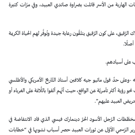
عات الهاربة من الأسر قاتلت بضراوة صائدي العبيد، وفي مرَّات كثيرة
يق، على كون الرَّقيق يتلقَّون رعاية جيدة وتُوفَّر لهم الحياة الكريمة
أصلًا.
 على أسيادهم.
َّه -وعلى حدِّ قول ماثيو جيه كلافين أستاذ التَّاريخ الأمريكي والأطلسي
 نحو رؤية أكثر تآمريَّة عن الواقع، حيث أنَّهم ألقوا باللَّائمة على الغرباء أو
تحريض العبيد عليهم”.
اط مخطَّطات الرَّجل الأسود الحرِّ دينمارك فيسي الذي قاد الانتفاضة في
رير الرَّسمي الأوَّل عن ثورات العبيد حصر أسباب نشوبها في “خطابات