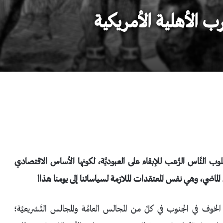
ب الأهلية الأمريكية
قلوب النَّاس الرُّعب للإبقاء على العبوديَّة، لكونها الأساس الاقتصادي
الماضي، وهي نفس المعتقدات الملازمة لسياساتنا إلى يومنا هذا!
الخوف في الجنوب في كلِّ من المجالس العامَّة والمجالس التَّشريعيَّة؛