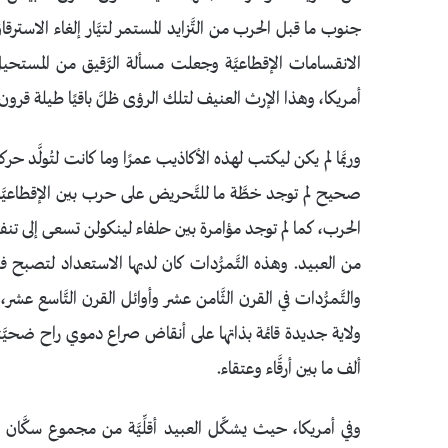
جنوب ما قبل الحرب من التَّزايد المستمر لتيَّار إلغاء الاسترقاق
الانقسامات الإقطاعيَّة وجعلت مسألة الرَّقيق من المستحيل ت
أمريكا، وهذا الإرث العنيف لتلك الرؤى ظلَّ باقيًا طيلة قرون.
وربَّما لم يكن ليكتب لهذه الأكاذيب عمرًا وما كانت لتُولَّ
صحيح لم توجد خطَّة ما للتَّحريض على حرب بين الإقطاعيَّ
الحرب، كما لم توجد مؤامرة بين حلفاء لينكولن تسعى إلى تنفيذ ج
من العبيد. وهذه التَّمرُّدات كان لديها الاستعداد لتصبح فت
والتَّمرُّدات في القرن الثَّامن عشر وأوائل القرن التَّاسع 
ولاية جديدة قائمة بذاتها على أنقاض صراع دموي راح ضحيَّت
ألف ما بين أرقَّاء وعتقاء.
وفي أمريكا، حيث يشكِّل العبيد أقلِّيَّة من مجموع سكَّان 