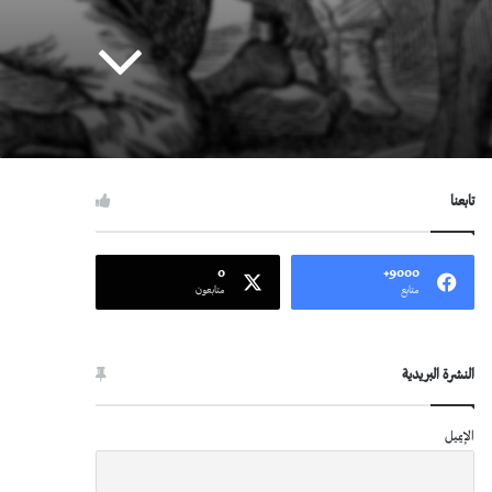
تابعنا
0
9000+
متابع
متابعون
النشرة البريدية
الإيميل