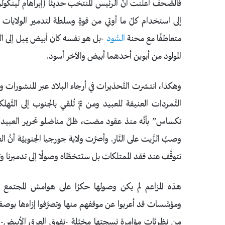
فالصُّحف أعلنت أنَّ الرئيس المنتخب حديثًا (إبراهام لينكول
إلى استخدام كلِّ ما أوتي من قوةٍ وسلطة لتدمير الولايات الج
متعاطفًا مع محنة
السُّود
-بل هو نفسه كان أبيض يميل إلى ا
المولود من أبوين أحدهما أبيض والآخر أسود.
وهكذا، انتشرت التَّحذيرات في أرجاء البلاد عبر المنشورات والإ
التَّمردات العنيفة للعبيد ومن ثمَّ تُلقي بالجنوب إلى التَّ
]
تكساس” بأنَّه منذ عقود مضت، ظلَّ مناضلو تحرير العبيد
وصبِّ الزَّيت على النَّار. وأصرَّت ولاية جورجيا الجنوبيَّة أ
تتوقَّف عند فقد الممتلكات بل ستتخطَّاه وصولًا إلى تدميرنا و
هذه المزاعم لم يكن وصولها حكرًا على هوامش المجتمع 
ومؤسَّسات قد أعربوا عن موقفهم منها وتصرَّفوا إزاءها بوصف
من نظريَّات مؤامرة نسجتها مخيَّلة -تفوق العرق الأبيض- والرَّ