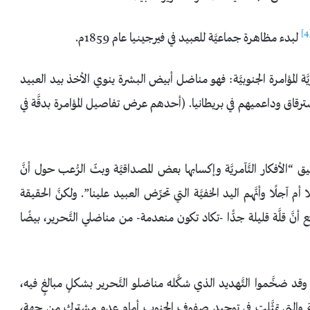
لبدء مظاهرة جماعيَّة للعبيد في فيرجينيا عام 1859م.
 المؤامرة الجنوبيَّة: فهو مناضل أبيض البشرة ينوي الأخذ بيد العبيد
ترقاق وداعميهم في بريطانيا. (أحدهم عرض تفاصيل المؤامرة بدقَّة في
 “الأفكار التَّآمريَّة وإكسابها بعض المصداقيَّة وبثّ الرُّعب حول أنَّ
م آجلًا وأنَّهم اليد الخفيَّة التي تحرِّض العبيد علينا”. ولكنَّ الحقيقة
َ قلَّة قليلة جدًّا -تكاد تكون منعدمة- من مناضلي التَّحرير، بيضًا
، وقد ضخَّموا التَّهديد الذي شكَّله مناضلو التَّحرير بشكلٍ مبالغٍ فيه،
اهنة والتي تمثَّلت في توحيد صفوف الجنوب أمام عدو مشترك من جهة،