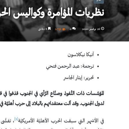
نظريات المؤامرة وكواليس الحر
26 نوفمبر 2020
0
1٬751
8 دقائق
آنيكا نيكلاسون
ترجمة: عبد الرحمن فتحي
تحرير: إيثار الجاسر
المؤسَّسات ذات النُّفوذ وصنَّاع الرَّأي في الجنوب قذفوا في 
لدول الجنوب. وقد آلت معتقداتهم بالبلاد إلى حرب أهليَّة في 
[1]
في الأشهر التي سبقت الحرب الأهليَّة الأمريكيَّة
، تفشَّى 