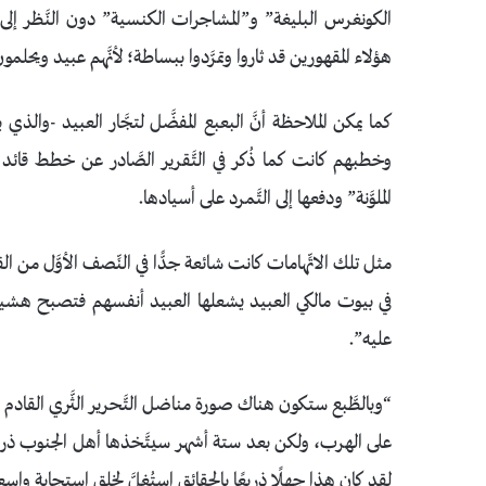
الكونغرس البليغة” و”المشاجرات الكنسية” دون النَّظر إلى الع
هؤلاء المقهورين قد ثاروا وتمرَّدوا ببساطة؛ لأنَّهم عبيد ويحل
كما يمكن الملاحظة أنَّ البعبع المفضَّل لتجَّار العبيد -وال
وخطبهم كانت كما ذُكر في التَّقرير الصَّادر عن خطط قائ
الملوَّنة” ودفعها إلى التَّمرد على أسيادها.
مثل تلك الاتِّهامات كانت شائعة جدًّا في النِّصف الأوَّل من ا
في بيوت مالكي العبيد يشعلها العبيد أنفسهم فتصبح هشيمًا ت
عليه”.
“وبالطَّبع ستكون هناك صورة مناضل التَّحرير الثَّري القادم
على الهرب، ولكن بعد ستة أشهر سيتَّخذها أهل الجنوب ذريعةً 
لقد كان هذا جهلًا ذريعًا بالحقائق استُغلَّ لخلق استجابة واسعة