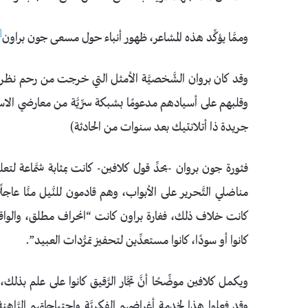
[4]
وممَّا يؤكِّد هذه المشاعر، ظهور أنباء حول مسعى جون براون
وقد كان بروان الشَّخصيَّة الأمثل التي خرجت من رحم نظريَّة
وقلبهم على أسيادهم مدعومًا بشبكة سرِّيَّة من معارضي الاس
جريدة ذا أتلانتيك بعد سنوات من الحادثة)
فثورة جون بروان -بحدِّ قول كلافين- كانت بمثابة شمَّاعة لتعليق
مناضلي التَّحرير على الأبواب، وهم قادمون للنَّيل منَّا عاجلًا أ
كانت خلاف ذلك، فغارة براون كانت “انحراف مطلق، والواقع أنّ
كانوا أو سودًا، كانوا مستعدِّين لتحفيز تمرُّدات العبيد”.
ويكمل كلافين موضِّحًا أنَّ تجَّار الرَّقيق كانوا على علم بذلك
وقد فعلوا هذا لخدمة أغراضهم الفكريَّة واحتياجاتهم الرَّ