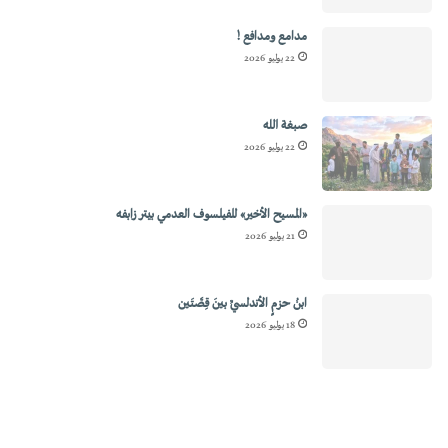
مدامع ومدافع !
22 يوليو 2026
صبغة الله
22 يوليو 2026
«المسيح الأخير» للفيلسوف العدمي بيتر زابفه
21 يوليو 2026
ابنُ حزمٍ الأندلسيِّ بينَ قِصَّتَين
18 يوليو 2026