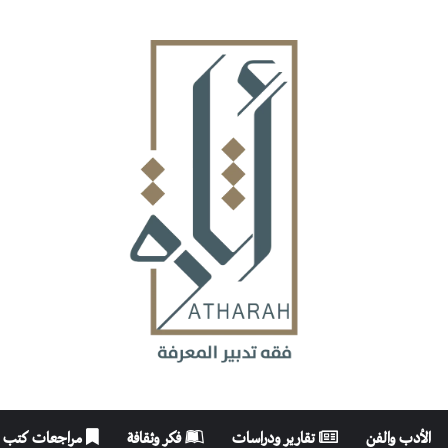
الأدب والفن
تقارير ودراسات
فكر وثقافة
مراجعات كتب