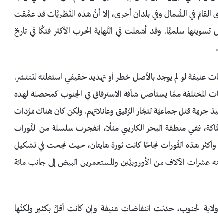
 القائم في الشَّمال وفي بلدان أخرى، إلا أنَّ هذه النَّظريَّات قد عمَّقت
سويتها سلميًّا. وقد أشعلت في النَّهاية الحرب الأكثر فتكًا في تاريخ
د حركات عنيفة لو لم يوجد بالأصل خطر أو تهديد حقيقي استغلته لتنتشر.
ات المختلفة ممَّا يستأصل شأفة الاسترقاق في الجنوب كمحصلة لهذه
ريمة قتل جماعيَّة لتجَّار الرَّقيق وعائلاتهم. ولكن كان هناك تمرُّدات
َّاكة، ففي منطقة البحر الكاريبي مثلًا، انفجرت سلسلة من الثَّورات
عشر، وأكثر هذه الثَّورات نجاحًا كانت ثورة هايتان، حيث نجحت في تشكيل
ه عشرات الآلاف من الأوروبيِّين والمستعمرين البيض إلى جانب مائة
ولاية الجنوب، حدثت انتفاضات عنيفة وإن كانت أقلَّ بكثير ولكنَّها