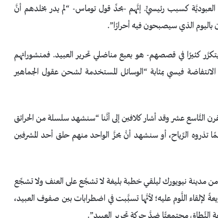
بوديَّة كسبب رئيسيٍّ. إنَّهم -بحدِّ قول توماس- “لم يدر بخلدهم أنَّ
مون باليوم الذي سيصبحون فيه أحرارًا”.
ذي يتكرَّر كثيرًا في قصصهم- هو بعبع مناضلي تحرير العبيد. فمنشوراتهم
د الانتفاضة فيسي بمثابة “الوسائل المستخدمة لشحن عقول الجماهير
لقرن التَّاسع عشر وقد أشار كلافين إلى أنَّنا “سنشهد سلسلة من الحرائق
ذروه الرِّياح، أو سنشهد أنَّ يحزَّ الواحد منهم حلق أحد المشرفين
 من مدينة نيويورك ليلقي خطبة بليغة لا تشجِّع على العنف ولا تشجِّع
لإلقاء اللَّوم عليه؛ لأنَّها تسبَّبت في اضطرابات بين صفوف العبيد،
 النِّطاق مجتمعيًّا ضدَّ حركة تحرير العبيد”.