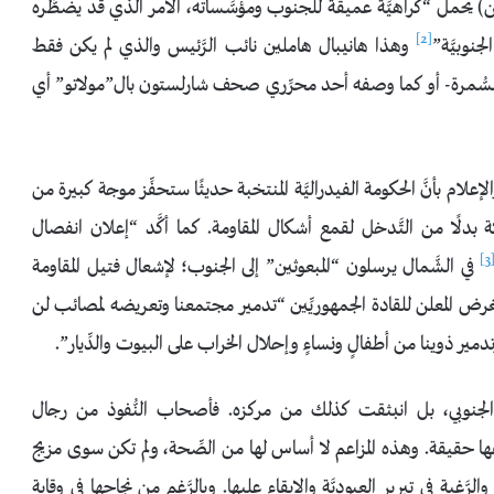
ن) يحمل “كراهيَّة عميقة للجنوب ومؤسَّساته، الأمر الذي قد يضطَّره
[2]
نوبيَّة”
وهذا هانيبال هاملين نائب الرَّئيس والذي لم يكن فقط
لسُّمرة- أو كما وصفه أحد محرِّري صحف شارلستون بال”مولاتو” أي
علام بأنَّ الحكومة الفيدراليَّة المنتخبة حديثًا ستحفِّز موجة كبيرة من
هلكة بدلًا من التَّدخل لقمع أشكال المقاومة. كما أكَّد “إعلان انفصال
[3
في الشَّمال يرسلون “المبعوثين” إلى الجنوب؛ لإشعال فتيل المقاومة
نَّ الغرض المعلن للقادة الجمهوريِّين “تدمير مجتمعنا وتعريضه لمصائب لن
تدمير ذوينا من أطفالٍ ونساءٍ وإحلال الخراب على البيوت والدِّيار”.
الجنوبي، بل انبثقت كذلك من مركزه. فأصحاب النُّفوذ من رجال
ها حقيقة. وهذه المزاعم لا أساس لها من الصِّحة، ولم تكن سوى مزيج
غبة في تبرير العبوديَّة والإبقاء عليها. وبالرَّغم من نجاحها في وقاية