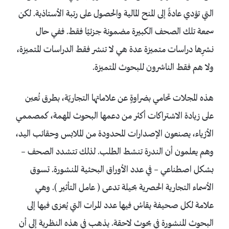
التي تؤدي عادةً إلى المنح المالية والحصول على رتبة الأستاذية. لكن
سمعة تلك الصحف الكبيرة مضمونة جزئيًا فقط. ففي حال
نشرِها دراسات متميزة عدة هي لا تنشر فقط الدراسات المتميزة،
ولا هم فقط الناشرون للبحوث المتميزة.
هذه المجلات تحامي بضراوةٍ عن علاماتها التجاريّة، بطرق تُعين
على زيادة الاشتراكات أكثر من دعمها البحوث المهمة، كمصممي
الأزياء، يصنعون الإصدارات المحدودة من الملابس وحقائب اليد،
وهم يعلمون أن الندرة تنشط الطلب. لذلك تتشدد الصحف –
بشكل اصطناعي – في عدد الأوراق البحثية المنشورة. تسوق
الأسماء التجارية الحصرية بحيلة تدعى ( عامل التأثير ). وهي
علامة لكل صحيفة يقاسُ فيها عدد المرات التي يُعزى فيها إلى
البحوث المنشورة في بحوث لاحقة. يذهب في هذه النظرية إلى أن