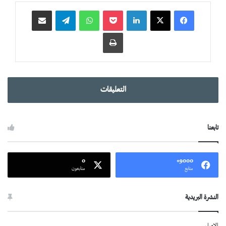
لينكدإن
‫Pocket
واتساب
تيلقرام
مشاركة عبر البريد
طباعة
التعليقات
تابعنا
0
9000+
متابع
متابعون
النشرة البريدية