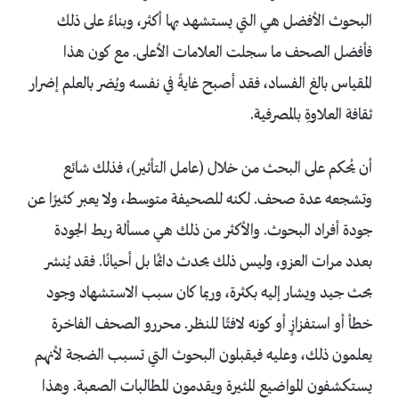
البحوث الأفضل هي التي يستشهد بها أكثر، وبناءً على ذلك
فأفضل الصحف ما سجلت العلامات الأعلى. مع كون هذا
المقياس بالغ الفساد، فقد أصبح غايةً في نفسه ويُضر بالعلم إضرار
ثقافة العلاوةِ بالمصرفية.
أن يُحكم على البحث من خلال (عامل التأثير)، فذلك شائع
وتشجعه عدة صحف. لكنه للصحيفة متوسط، ولا يعبر كثيرًا عن
جودة أفراد البحوث. والأكثر من ذلك هي مسألة ربط الجودة
بعدد مرات العزو، وليس ذلك يحدث دائمًا بل أحيانًا. فقد يُنشر
بحث جيد ويشار إليه بكثرة، وربما كان سبب الاستشهاد وجود
خطأ أو استفزازٍ أو كونه لافتًا للنظر. محررو الصحف الفاخرة
يعلمون ذلك، وعليه فيقبلون البحوث التي تسبب الضجة لأنهم
يستكشفون المواضيع المثيرة ويقدمون المطالبات الصعبة. وهذا