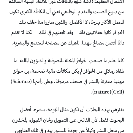
الأعمال العظيمة؛ لكنه شُوِّه بالمكافآت غير اللائقة. البنية السائدة
من ذيوع الصيت والتقدم الوظيفي تعني أن المكافأة الكبرى تكون
للعمل الأكثر بهرجًا، لا الأفضل. والذين ساروا منا خلف تلك
الحوافز كانوا عقلانيين تمامًا – وقد تابعتهم في ذلك – لكنا لا نخدم
دائمًا أفضلَ مصالح مهننا، ناهيك عن مصلحة المجتمع والبشريٍة.
كلنا يعلم ما صنعتِ الحوافزُ المخلة بالمصرفيّة والشؤون الماليّة. ما
تلقاه زملائي من الحوافز لم يكن مكافآت مالية ضخمة، بل جوائز
مهنية مقترنة بالنشر في صحف مرموقة، وعلى رأسها (Science)
(Cell)(nature).
يفترض بهذه المجلات أن تكون مثال الجَودة، بنشرها أفضل
البحوث فقط. لأن القائمين على التمويل ولجان القبول، يتَّخذون
من محل النشر وكيلاً عن جودة المنشور يبدو في تلك العناوين