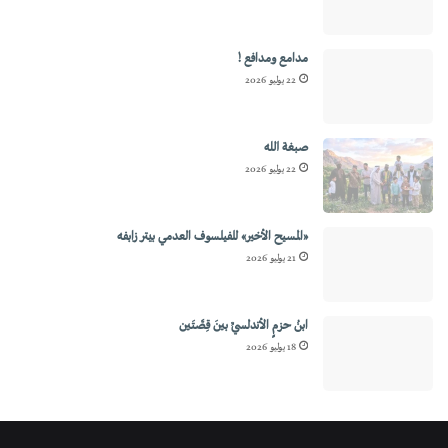
مدامع ومدافع !
22 يوليو 2026
صبغة الله
22 يوليو 2026
«المسيح الأخير» للفيلسوف العدمي بيتر زابفه
21 يوليو 2026
ابنُ حزمٍ الأندلسيِّ بينَ قِصَّتَين
18 يوليو 2026