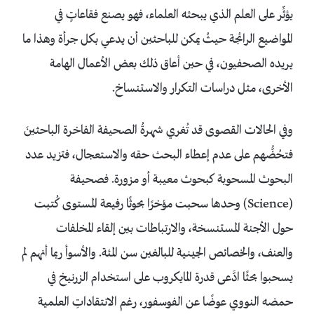
يؤثِّر على العلم الذي يبحثه العلماء، فهو يصنع فقاعاتٍ في
المواضيع الرائجة حيثُ يمكن للباحثين أن يدعي بكل جرأة وهذا ما
يريده الصحفيون، في حين أعاق ذلك بعض الأعمال الهامة
الأخرى، مثل دراسات التكرار والاستنساخ.
وفي الحالات القصوى قد تُغري شهرةُ الصحيفة الفاخرة الباحثينَ
فتحُضُّهم على عدم إعطاء البحث حقه والاستعجال، فتزيد عدد
البحوث المسحوبة كبحوث معيبة أو مزورة. فصحيفة
(Science) وحدها سحبت مؤخرًا بحوثًا رفيعة المستوى كُتبت
حول الأجنة المستنسخة، والارتباطات بين إلقاء المخلفات
والعنف، والخصائص الجينية للبالغين سن المئة. والأسوأ ربما أنهم لم
يسحبوا بحثًا ادَّعى قدرة المايكروب على استخدام الزرنيخ في
حمضه النووي عوضًا عن الفوسفور، رغم الانتقاداتِ العلمية