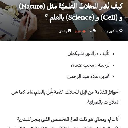
كيفَ تُضر المجلاتُ العلميَّة مثل (Nature)
و (Cell) و (Science) بالعلم ؟
12 أكتوبر 2019
0
3٬312
3 دقائق
تأليف : راندي تشيكمان
ترجمة : محب عثمان
تحرير: غادة عبد الرحمن
الحوافزُ المقدَّمة من قِبل المجلات القمة تُخِل بالعلم، تمامًا كما تخل
العلاوات بالمصرفيّة.
أنا عالم، ومجالي هو ذلك العالِم المتخصص الذي ينجز للبشرية