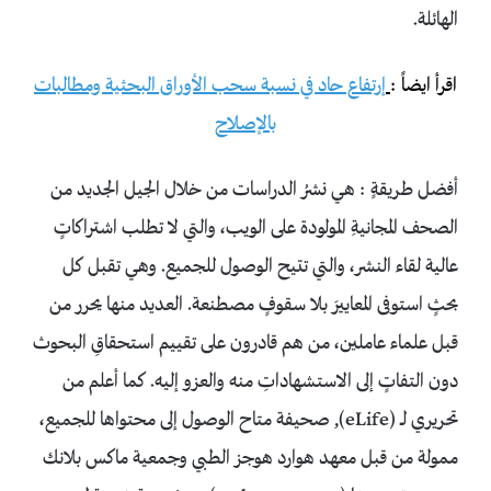
الهائلة.
اقرأ ايضاً :
إرتفاع حاد في نسبة سحب الأوراق البحثية ومطالبات
بالإصلاح
أفضل طريقةٍ : هي نشرُ الدراسات من خلال الجيل الجديد من
الصحف المجانيةِ المولودة على الويب، والتي لا تطلب اشتراكاتٍ
عالية لقاء النشر، والتي تتيح الوصول للجميع. وهي تقبل كل
بحثٍ استوفى المعاييرَ بلا سقوفٍ مصطنعة. العديد منها يحرر من
قبل علماء عاملين، من هم قادرون على تقييم استحقاقِ البحوث
دون التفاتٍ إلى الاستشهاداتِ منه والعزو إليه. كما أعلم من
تحريري لــ (eLife), صحيفة متاح الوصول إلى محتواها للجميع،
ممولة من قبل معهد هوارد هوجز الطبي وجمعية ماكس بلانك