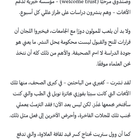
وصندوق مرحبًا (welcome trust) – مؤسسة خيرية لدعم
الأبحاث – وهم ينشرون دراسات على طراز عالمي كل أسبوع.
ولا بد أن يلعب الممولون دورًا مع الجامعات، فيخبروا اللجان أن
قرارات المنح والقبول ليست محكومة بمحل النشر. ما يعني هو
جودة الدراسة لا اسم الصحيفة. والأهم من ذلك كله أن نتخذ
نحن العلماء موقفًا.
لقد نشرت – كغيري من الباحثين – في كبرى الصحف، منها تلك
الأبحاث التي كانت سببًا بفوزي بجائزة نوبل في الطب والتي كنت
سأفتخر بجمعها غدًز. لكن ليس بعد الآن؛ فقد التزمتُ بمعملي
تجنب تلك المجلات الفاخرة، وأحرض الآخرين إلى فعل مثل ذلك.
كما أن وول ستريت تحتاج كسر قيد ثقافة العلاوة، والتي تدفع