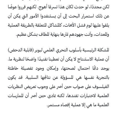
لكن مجددًا، لو حدث لكان هذا تسرعًا أهوج. لكنهم قرروا عوضًا
عن ذلك استمرار البحث إلى أن يستنفدوا الأمور التي يمكن أن
يلقوا عليها لوم فشل الأبحاث، كالمشاكل المتعلقة بالطريقة العملية
والمعدات، وآتت جهودهم ثمارها بنهاية المطاف بشكل عظيم.
المشكلة الرئيسية بأسلوب التحري العلمي لبوبر (قابلية الدحض)
أن عملية الاستنتاج لا يمكن أن تعطينا تفنيدًا واضحًا لنظرية ما.
يوجد دائًما احتمال لصحتها، وإمكان وجود تفصيلة خاطئة
بالتجربة نفسها هي المسؤولة عن نتائجها السلبية. قد يكون
الفيلسوف على صواب حين أصر على وجوب تعريض النظريات
العلمية لاختبارات تفندها، لكنه تمادى حين أصر أن الممارسات
العلمية ما هي إلا عملية إقصاء مستمر.