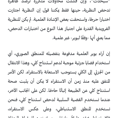
“سيحدث”، وإن فشلت محاولات متكررة لرصد ظاهرة
تدحض النظرية، حينها فقط يمكننا قول إن النظرية اجتازت
اختبارا حرجًا، واستحقت بعض الإشادة العلمية. لم يكن للنظرية
الفرويدية القدرة على اجتياز هذا النوع من اختبارات الدحض،
مما يعني أنها -وفقًا لبوبر- غير علمية.
إن آراء بوبر العلمية مدفوعة بتفضيله للمنطق الصوري، أي
استخدام قضايا جزئية موجبة لدعم استنتاج كلي، وهذا الانتقال
من الجزئي إلى الكلي يستوجب الاستعانة بالاستقراء. لكن الأمر
المتفق عليه منذ زمن أن الاستقراء لا يمكن أن يثبت صحة
استنتاج كلي عن الطبيعة إثباتًا حاسمًا. لكن على الجانب الآخر،
عندما نستخدم القضية السلبية لدحض استنتاج كلي، فنحن
نستخدم المنطق الاستنباطي، وعلى عكس الاستقراء،