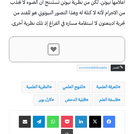
أعلامها نيوتن. لكن من نظرية نيوتن نستنتج ان الضوء لا يُجذب
من الاجرام لأنه لا كتلة له وهذا التصور النيوتوني هو المفند من
تجربة ادينعتون لا استقامة مساره في الفراغ إذ تلك نظرية أخرى.
المصدر
1000wordphilosophy
المعرفة العلمية
المنهج العلمي
النظرية العلمية
فلسفة العلم
قابلية الدحض
كارل بوبر
لينكدإن
‫Pocket
واتساب
تيلقرام
مشاركة عبر البريد
طباعة