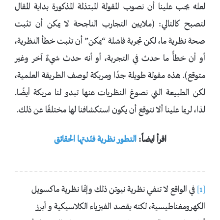
لعله يجب علينا أن نصوب المقولة المبتذلة المذكورة بداية المقال
لتصبح كالتالي: (ملايين التجارب الناجحة لا يمكن أن تثبت
صحة نظرية ما، لكن تجربة فاشلة “يمكن” أن تثبت خطأ النظرية،
أو أن خطأً ما حدث في التجربة، أو أنه حدث شيءٌ آخر وغير
متوقع). هذه مقولة طويلة جدًا ومربكة لوصف الطريقة العلمية،
لكن الطبيعة التي نصوغ النظريات عنها تبدو لنا مربكة أيضًا.
لذا، لربما علينا ألا نتوقع أن يكون استكشافنا لها مختلفًا عن ذلك.
اقرأ ايضاً:
التطور نظرية فنّدتها الحقائق
[1]
في الواقع لا تنفي نظرية نيوتن ذلك وإنّما نظرية ماكسويل
الكهرومغناطيسية، لكنه يقصد الفيزياء الكلاسيكية و أبرز