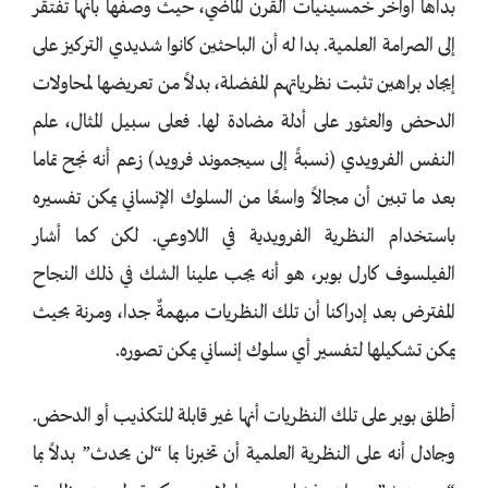
بدأها أواخر خمسينيات القرن الماضي، حيث وصفها بأنها تفتقر
إلى الصرامة العلمية. بدا له أن الباحثين كانوا شديدي التركيز على
إيجاد براهين تثبت نظرياتهم المفضلة، بدلاً من تعريضها لمحاولات
الدحض والعثور على أدلة مضادة لها. فعلى سبيل المثال، علم
النفس الفرويدي (نسبةً إلى سيجموند فرويد) زعم أنه نجح تماما
بعد ما تبين أن مجالاً واسعًا من السلوك الإنساني يمكن تفسيره
باستخدام النظرية الفرويدية في اللاوعي. لكن كما أشار
الفيلسوف كارل بوبر، هو أنه يجب علينا الشك في ذلك النجاح
المفترض بعد إدراكنا أن تلك النظريات مبهمةٌ جدا، ومرنة بحيث
يمكن تشكيلها لتفسير أي سلوك إنساني يمكن تصوره.
أطلق بوبر على تلك النظريات أنها غير قابلة للتكذيب أو الدحض.
وجادل أنه على النظرية العلمية أن تخبرنا بما “لن يحدث” بدلاً بما