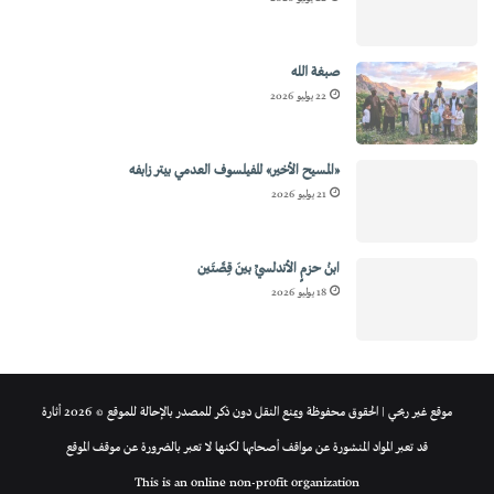
صبغة الله
22 يوليو 2026
«المسيح الأخير» للفيلسوف العدمي بيتر زابفه
21 يوليو 2026
ابنُ حزمٍ الأندلسيِّ بينَ قِصَّتَين
18 يوليو 2026
موقع غير ربحي | الحقوق محفوظة ويمنع النقل دون ذكر للمصدر بالإحالة للموقع © 2026 أثارة
قد تعبر المواد المنشورة عن مواقف أصحابها لكنها لا تعبر بالضرورة عن موقف الموقع
This is an online non-profit organization