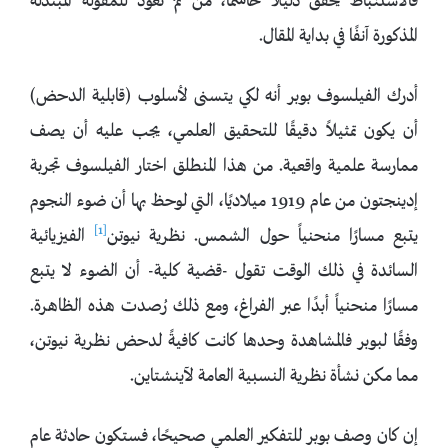
فالاستنباط يحقق دليلاً حاسمًا، من ثمّ نعود للمقولة المبتذلة
المذكورة آنفًا في بداية المقال.
أدرك الفيلسوف بوبر أنه لكي يتسنى لأسلوب (قابلية الدحض)
أن يكون تمثيلاً دقيقًا للتحقيق العلمي، يجب عليه أن يصف
ممارسة علمية واقعية. من هذا المنطلق اختار الفيلسوف تجربة
إدينجتون من عام 1919 ميلاديًا، التي لوحظ بها أن ضوء النجوم
[1]
يتبع مسارًا منحنياً حول الشمس. نظرية نيوتن
الفيزيائية
السائدة في ذلك الوقت تقول -قضية كلية- أن الضوء لا يتبع
مسارًا منحنياً أبدًا عبر الفراغ، ومع ذلك رُصدت هذه الظاهرة.
وفقًا لبوبر فالمشاهدة وحدها كانت كافيةً لدحض نظرية نيوتن،
مما مكن نشأة نظرية النسبية العامة لآينشتاين.
إن كان وصف بوبر للتفكير العلمي صحيحًا، فستكون حادثة عام