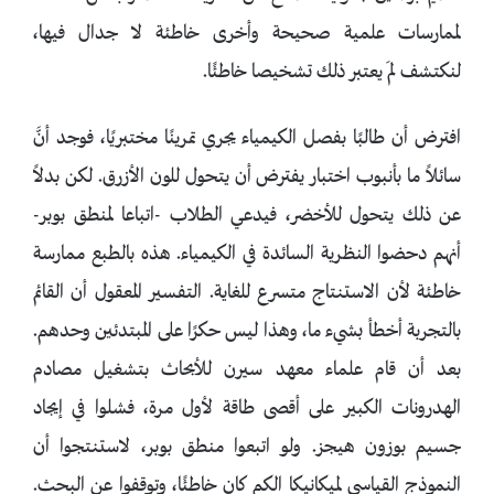
لممارسات علمية صحيحة وأخرى خاطئة لا جدال فيها،
لنكتشف لمَ يعتبر ذلك تشخيصا خاطئًا.
افترض أن طالبًا بفصل الكيمياء يجري تمرينًا مختبريًا، فوجد أنَّ
سائلاً ما بأنبوب اختبار يفترض أن يتحول للون الأزرق. لكن بدلاً
عن ذلك يتحول للأخضر، فيدعي الطلاب -اتباعا لمنطق بوبر-
أنهم دحضوا النظرية السائدة في الكيمياء. هذه بالطبع ممارسة
خاطئة لأن الاستنتاج متسرع للغاية. التفسير المعقول أن القائم
بالتجربة أخطأ بشيء ما، وهذا ليس حكرًا على المبتدئين وحدهم.
بعد أن قام علماء معهد سيرن للأبحاث بتشغيل مصادم
الهدرونات الكبير على أقصى طاقة لأول مرة، فشلوا في إيجاد
جسيم بوزون هيجز. ولو اتبعوا منطق بوبر، لاستنتجوا أن
النموذج القياسي لميكانيكا الكم كان خاطئًا، وتوقفوا عن البحث.