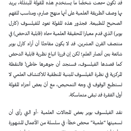
قد تكون سمعت شخصًا ما يستخدم هذه المقولة المبتذلة، يريد
بها وصف الطريقة العلمية على أنها منهج صارم، ومناسب للفهم
الصحيح للطبيعة. فجذور هذه المقولة تعود للفيلسوف (كارل
بوبر) الذي قدم معيارا للحقيقة العلمية سماه (قابلية الدحض) في
منتصف القرن العشرين. قد لا يكون مفاجئًا أن أراء كارل بوبر
شائعة بين أنصار العلم؛ لكن إن قررنا اتباع نظرية قابلية الدحض
كما قصدها الفيلسوف، فسنجد أن جوهرها خاطئ! فالنقطة
المركزية في نظرة الفيلسوف للبنية المنطقية للاكتشاف العلمي لا
تستطيع الوقوف في وجه التمحيص، مع أنّ بعض أجزاء المقولة
أول الفقرة قد تبقى متماسكة.
نقد الفيلسوف بوبر بعض المجالات العلمية -أو التي رأى أن
تسميتها “علمية” محض خطأ- في سلسلة من الأعمال المشهورة