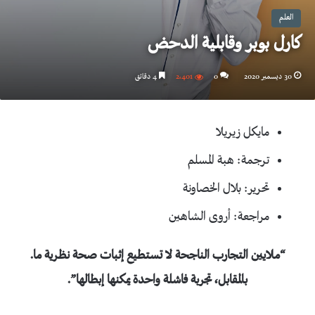
العلم
كارل بوبر وقابلية الدحض
30 ديسمبر 2020
0
2٬401
4 دقائق
مايكل زيريلا
ترجمة: هبة المسلم
تحرير: بلال الخصاونة
مراجعة: أروى الشاهين
“ملايين التجارب الناجحة لا تستطيع إثبات صحة نظرية ما.
بالمقابل، تجربة فاشلة واحدة يمكنها إبطالها”.