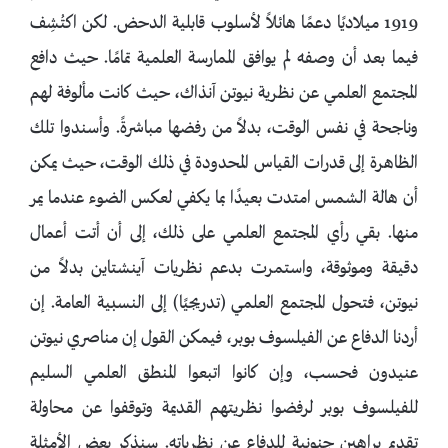
1919 ميلاديًا دعمًا هائلاً لأسلوب قابلية الدحض. لكن اكتُشِف
فيما بعد أن وصفه لم يوافق الممارسة العلمية تمامًا. حيث دافع
المجتمع العلمي عن نظرية نيوتن آنذاك، حيث كانت مألوفة لهم
وناجحة في نفس الوقت، بدلاً من رفضها مباشرةً. وأسندوا تلك
الظاهرة إلى قدرات القياس المحدودة في ذلك الوقت، حيث يمكن
أن هالة الشمس امتدت بعيدًا بما يكفي لعكس الضوء عندما يمر
منها. بقي رأي المجتمع العلمي على ذلك، إلى أن أتت أعمال
دقيقة وموثوقة، واستمرت بدعم نظريات آينشتاين بدلاً من
نيوتن، فتحول المجتمع العلمي (تدريجيًا) إلى النسبية العامة. إن
أردنا الدفاع عن الفيلسوف بوبر، فيمكن القول إن مناصري نيوتن
عنيدون فحسب، وإن كانوا اتبعوا المنطق العلمي السليم
للفيلسوف بوبر لرفضوا نظريتهم القديمة وتوقفوا عن محاولة
تقديم براهين جنونية للدفاع عن نظرياته. سنذكر بعض الأمثلة