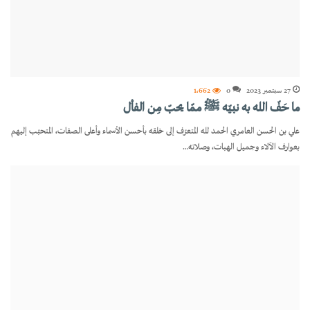
27 سبتمبر 2023
0
1٬662
ما حَفّ الله به نبيّه ﷺ ممّا يحبّ مِن الفأل
علي بن الحسن العامري الحمد لله المتعرّف إلى خلقه بأحسن الأسماء وأعلى الصفات، المتحبّب إليهم
بعوارف الآلاء وجميل الهبات، وصلاته…