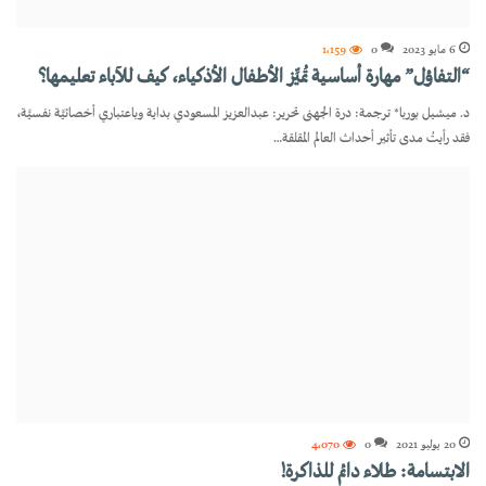
6 مايو 2023
0
1٬159
“التفاؤل” مهارة أساسية تُميِّز الأطفال الأذكياء، كيف للآباء تعليمها؟
د. ميشيل بوربا* ترجمة: درة الجهنى تحرير: عبدالعزيز المسعودي بداية وباعتباري أخصائيَّة نفسيَّة،
فقد رأيتُ مدى تأثير أحداث العالم المقلقة…
20 يوليو 2021
0
4٬070
الابتسامة: طلاء دائم للذاكرة!