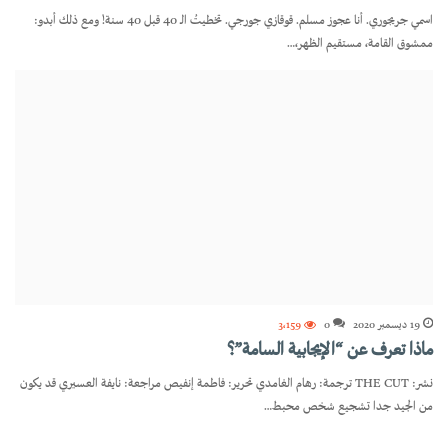
اسمي جريجوري. أنا عجوز مسلم. قوقازي جورجي. تخطيتُ الـ 40 قبل 40 سنة! ومع ذلك أبدو:
ممشوق القامة، مستقيم الظهر،…
19 ديسمبر 2020
0
3٬159
ماذا تعرف عن “الإيجابية السامة”؟
نشر: THE CUT ترجمة: رهام الغامدي تحرير: فاطمة إنفيص مراجعة: نايفة العسيري قد يكون
من الجيد جدا تشجيع شخص محبط…