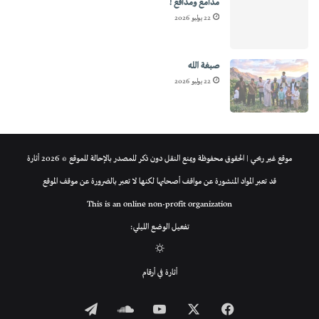
مدامع ومدافع !
22 يوليو 2026
صبغة الله
22 يوليو 2026
موقع غير ربحي | الحقوق محفوظة ويمنع النقل دون ذكر للمصدر بالإحالة للموقع © 2026 أثارة
قد تعبر المواد المنشورة عن مواقف أصحابها لكنها لا تعبر بالضرورة عن موقف الموقع
This is an online non-profit organization
تفعيل الوضع الليلي:
الوضع
أثارة في أرقام
المظلم
فيسبوك
‫X
‫YouTube
ساوند
تيلقرام