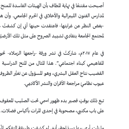
أصبحت مقتنعًا في نهاية المطاف بأن الهيئات الفاسدة للمنح
لمدارس الفنون الليبرالية والأخلاق في الحرم الجامعي. وأن 
-بغض النظر عن غرابتها- فاعتقدت حينها أني إن كشفتُ عيو
لمجتمع الجامعة بتفادي تشييد الصروح على مثل تلك الأرضيَّة 
في عام ٢٠١٧م، شاركتُ في نشر ورقة -راجعها الزم
القضيب نتاج العقل البشري، وهو المسؤول عن تغيُّر الظروف
عيوب نظاميّ مراجعة الأقران والنشر الأكاديمي.
تبع ذلك بوقتٍ قصير بدء ظهور اسمي تحت الصليب المعقوف ف
على باب مكتبي، مصحوبة في إحدى المرات بأكياس فضلات. ا
ما زلت أرى -ربما بسذاجة- أنني لو كشفت طريقة التفكير المُش