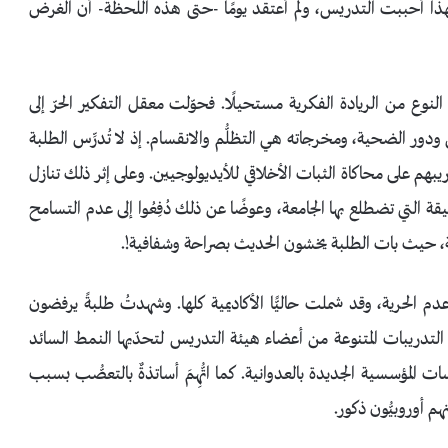
ذا أحببت التدريس، ولم أعتقد يومًا -حتى هذه اللحظة- أن الغرض
نوع من الريادة الفكرية مستحيلًا. فحوّلت معقل التفكير الحرّ إلى
ور الضحية، ومخرجاته هي التظلُّم والانقسام. إذ لا تُدرِّس الطلبة
يبهم على محاكاة الثبات الأخلاقي للأيديولوجيين. وعلى إثر ذلك تنازل
التي تضطلع بها الجامعة، وعوضًا عن ذلك دُفِعُوا إلى عدم التسامح
لإهانة، حيث بات الطلبة يخشون الحديث بصراحة وشفافية!.
 الحرية، وقد شملت حاليًّا الأكاديمية كلها. وشهدتُ طلبةً يرفضون
التدريبات المتنوعة من أعضاء هيئة التدريس لتحدّيها النمط السائد
سات المؤسسية الجديدة بالعدوانية. كما اتُّهِمَ أساتذةٌ بالتعصُّب بسبب
أوروبيُّون ذكور.