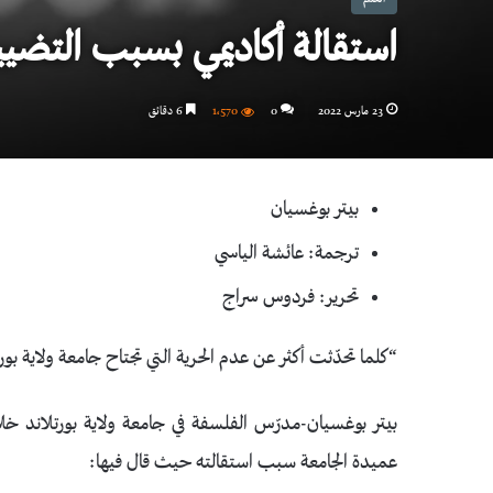
استقالة أكاديمي بسبب التضيي
23 مارس 2022
0
1٬570
6 دقائق
بيتر بوغسيان
ترجمة: عائشة الياسي
تحرير: فردوس سراج
“كلما تحدّثت أكثر عن عدم الحرية التي تجتاح جامعة ولاية بور
بيتر بوغسيان-مدرّس الفلسفة في جامعة ولاية بورتلاند خلال 
عميدة الجامعة سبب استقالته حيث قال فيها: