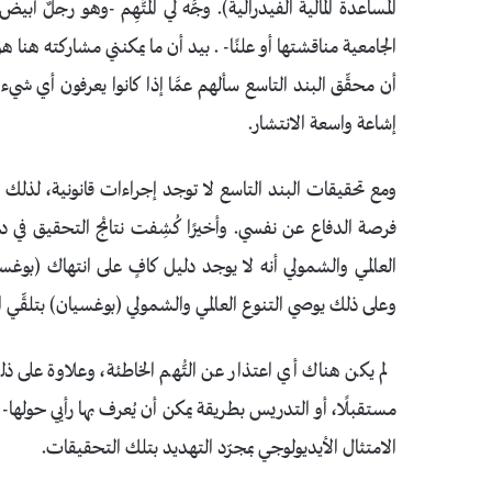
المساعدة المالية الفيدرالية). وجَّه لي المُتَّهِم -وهو رجلٌ أبيض
الجامعية مناقشتها أو علنًا- . بيد أن ما يمكنني مشاركته هن
أن محقِّق البند التاسع سألهم عمَّا إذا كانوا يعرفون أي شي
إشاعة واسعة الانتشار.
ومع تحقيقات البند التاسع لا توجد إجراءات قانونية، لذلك لم أتمكن
العالمي والشمولي أنه لا يوجد دليل كافٍ على انتهاك (بوغسي
وعلى ذلك يوصي التنوع العالمي والشمولي (بوغسيان) بتلقِّي 
لم يكن هناك أي اعتذار عن التُّهم الخاطئة، وعلاوة على ذلك
مستقبلًا، أو التدريس بطريقة يمكن أن يُعرف بها رأيي حولها
الامتثال الأيديولوجي بمجرّد التهديد بتلك التحقيقات.