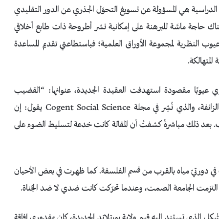
 الدراسية هي المسؤولة عن تسويغ التحوّل الجذري عن الدور التقليدي
هناك حاجة ماسَّة للبرهنة على إمكانية نشر أطروحة ذات طابع أخلاقي
ب النظرية لمجموعة الأوراق العلمية؛ فباستطاعتي تقديم المساعدة
المتهالكة.
لاء- تحوي عيوبًا مقصودة استهدفت العقيدة الجديدة، عنوانها: “القضيب
المفاهيمي كبناء اجتماعي”. هذا المثال من المنح الدراسية الزائفة، والذي نُشِر في مجلة Cogent Social Science يقول: إن
. بعد ذلك مباشرةً كشفتُ أن المقالة كانت خدعة لتسليط الضوء على
ي دورتيّ مياه بالقرب من قسم الفلسفة. كما ظهرت في بعض الأحيان
لتزمت الجامعة الصمت، وعندما تحرّكت كانت ضدي لا ضد الجُناة.
ْكِل الذي تستند إليه قيم ولاية بورتلاند الجديدة، كان بمقدوري إفاقة