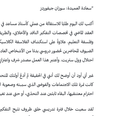
“سعادة العميدة: سوزان جيفوردز
أكتب لك اليوم طلبًا للاستقالة من عملي كأستاذ مساعد في ال
العقد الماضي في تخصصات التفكير الناقد والأخلاق، والطريق
وفلسفة التعليم. علاوةً على استكشاف الفلاسفة الكلاسي
الضيوف المحاضرين لحضور دروسي بدءًا من الأشخاص العاديين إ
احتلال وول ستريت. وأعتبر هذا العمل مصدر شرف واعتزازٍ ل
غير أني أود أن أوضح لك أنني في الحقيقة لم أدعُ أولئك المتحد
كانت ثمرة تلك الاجتماعات والفوضى الذي سببته وصعوبة ال
احترام معتنقيها، البقاء ثابتين عند التحدّي، أو حتى عند تغيير
لقد سعيت خلال فترة تدريسي خلق ظروف تتيح التفكير الد