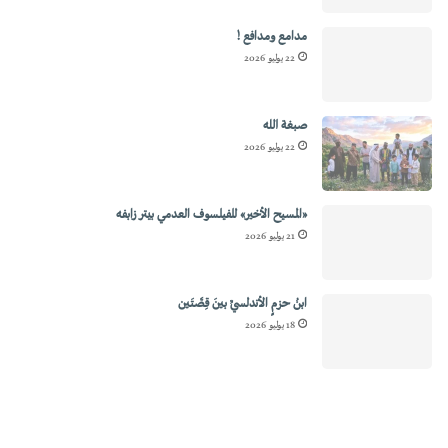
مدامع ومدافع !
22 يوليو 2026
صبغة الله
22 يوليو 2026
«المسيح الأخير» للفيلسوف العدمي بيتر زابفه
21 يوليو 2026
ابنُ حزمٍ الأندلسيِّ بينَ قِصَّتَين
18 يوليو 2026