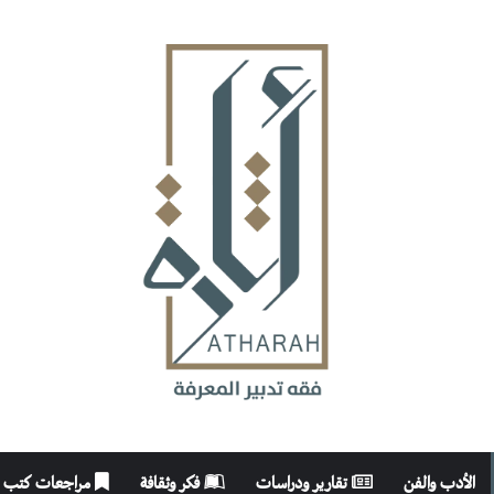
الأدب والفن
تقارير ودراسات
فكر وثقافة
مراجعات كتب