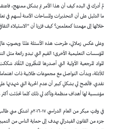
لم أدرك في البدء كيف أن هذا الأمر تم بشكل ممنهج، فاعتقد
ما الدليل على أن التحذيرات والمساحات الآمنة تُسهم في تعل
خلالها إلى مهمتنا كمعلمين؟ كيف قرَّرنا أن “الاستيلاء الثقاف
وعلى عكس زملائي، طرحت هذه الأسئلة علنًا وبصوتٍ عالٍ. وق
المؤسسات التعليمية الأخرى؛ القيم التي تبدو رائعة مثل التن
المواد المرجعية الأولية التي أصدرها المنظِّرون النُقَّاد ش
للأدلة، وبدأت التواصل مع مجموعات طلابية ذات اهتمام
نقدي. فاتَّضح لي بشكلٍ كبير أن عدم الحرية التي شهدتها عل
مؤسّسية لها أهداف منظمة.وتأكد لي ذلك كلما تحدّثت أكثر ع
في وقتٍ مبكر من العام الد
جزء من القانون الفيدرالي يهدف إلى حماية الناس من التمييز 