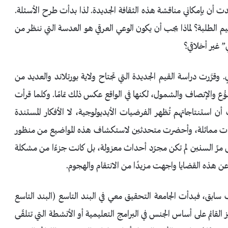
ت أن بإمكاني مناقشة هذه الثقافة الجديدة. لذا بدأت طرح الأسئلة.
يم الطلبة؟ لماذا يجب أن يكون الوعي العرقي هو العدسة التي ننظر من
ي” غير أخلاقي؟
رَّرت دراسة القيم الجديدة التي تجتاح ولاية بورتلاند والعديد من
وُّع والإنصاف والشمول، لكنها في الواقع عكس ذلك تمامًا. وكلما قرأت
ككت أن استنتاجاتهم تُظهر الفرضيات الأيديولوجية، لا الأفكار المستندة
ات مماثلة، وأحضرت متحدثين لاستكشاف هذه المواضيع من منظور
ى مرِّ السنين لم تكن مجرّد أحداث معزولة، بل كانت جزءًا من مشكلة
ن هذه القضايا واجهت مزيدًا من الانتقام والهجوم.
راسي ١٧-٢٠١٦م اشتكى مني طالب سابق، فبدأت الجامعة التحقيق معي في البند التاسع (البند التاسع
القائم على أساس الجنس في البرامج التعليمية أو الأنشطة التي تتلقّى