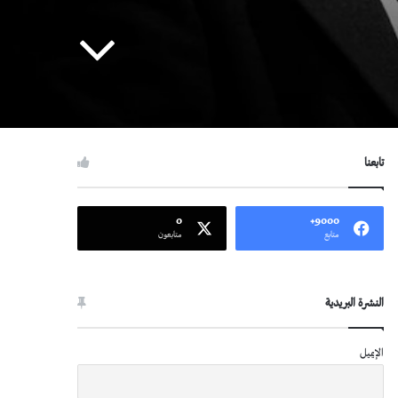
تابعنا
0
9000+
متابع
متابعون
النشرة البريدية
الإيميل