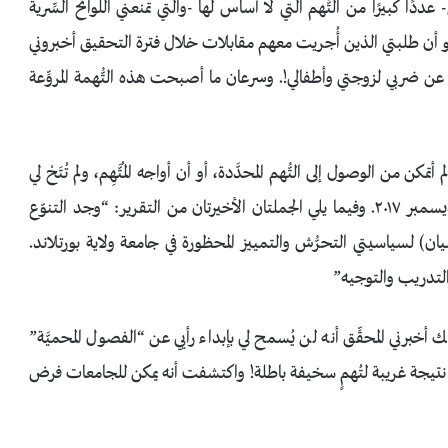
- عددًا كبيرًا من التُّهم التي لا أساس لها -والتي تمنعني اللوائح السِّرية
ا هو أن طلبتي الذين أُجريت معهم مقابلات خلال فترة التحقيق أخبروني
ء عن ضربي لزوجتي وأطفالي!. وسرعان ما أصبحت هذه التُّهمة المروِّعة
 من الوصول إلى التُّهم المحدَّدة، أو أن أواجه المُتَّهِم، ولم تُتَحْ لي
فرصة الدفاع عن نفسي. وأخيرًا كُشِفت نتائج التحقيق في ديسمبر ٢٠١٧. وفيما يلي الجملتان الأخيرتان من التقرير: “وجد التنوّع
ان) لسياسيتي التحرُّش والتمييز المحظورة في جامعة ولاية بورتلاند.
التدريب والتوجيه”
 أخبرني المحقِّق أنه لن يُسمح لي بإبداء رأيي عن “الفصول المحميَّة”
- نتيجة غريبة لتُهمٍ سخيفة باطلة! واكتشفت أنه يمكن للجامعات فرض