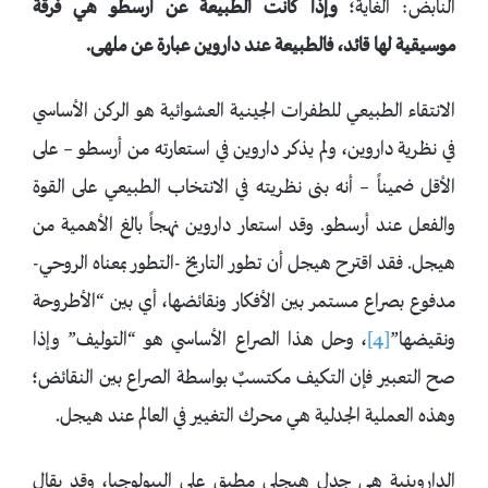
النابض: الغاية؛
وإذا كانت الطبيعة عن أرسطو هي فرقة
موسيقية لها قائد، فالطبيعة عند داروين عبارة عن ملهى.
الانتقاء الطبيعي للطفرات الجينية العشوائية هو الركن الأساسي
في نظرية داروين، ولم يذكر داروين في استعارته من أرسطو – على
الأقل ضميناً – أنه بنى نظريته في الانتخاب الطبيعي على القوة
والفعل عند أرسطو. وقد استعار داروين نهجاً بالغ الأهمية من
هيجل. فقد اقترح هيجل أن تطور التاريخ -التطور بمعناه الروحي-
مدفوع بصراع مستمر بين الأفكار ونقائضها، أي بين “الأطروحة
ونقيضها”
[4]
، وحل هذا الصراع الأساسي هو “التوليف” وإذا
صح التعبير فإن التكيف مكتسبٌ بواسطة الصراع بين النقائض؛
وهذه العملية الجدلية هي محرك التغيير في العالم عند هيجل.
الداروينية هي جدل هيجلي مطبق على البيولوجيا، وقد يقال