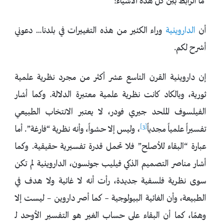
ما الرابط بين كل هذه الاشياء؟
أن
الداروينية
وراء الكثير من هذه التغييرات في بلدنا… دعوني
أشرح لكم.
إن داروينية القرن التاسع عشر أكثر من مجرد نظرية علمية
ثورية، وبالكاد كانت نظرية علمية معتبرة الدلالة. وكما أشار
الفيلسوف الملحد جيري فودر، لا يعتبر الانتخاب الطبيعي
[3]
تفسيراً علمياً مجدياً
، وليس إلا حشواً، وأنه نظرية “فارغة”. أما
عبارة “البقاء للأصلح” فلا تحمل قدرة تفسيرية حقيقية. وكما
أشار مناصر التصميم الذكي فيليب جونسون، الداروينية لم تكن
سوى نظرية فلسفية جديدة، رأت أنه لا غائية ولا هدف في
الطبيعة، وأن الغائية البيولوجية – كما أصر داروين – ليست إلا
وهمًا، كما أن البقاء على حساب الغير هو التفسير الأوحد لـ