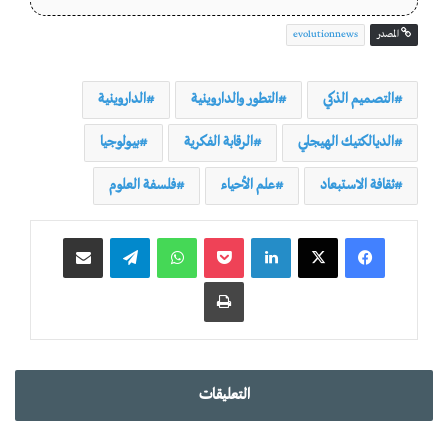
المصدر
evolutionnews
التصميم الذكي
التطور والداروينية
الداروينية
الديالكتيك الهيجلي
الرقابة الفكرية
بيولوجيا
ثقافة الاستبعاد
علم الأحياء
فلسفة العلوم
لينكدإن
‫Pocket
واتساب
تيلقرام
مشاركة عبر البريد
طباعة
التعليقات