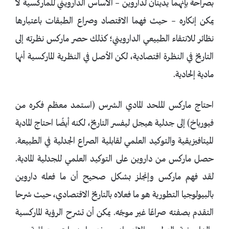
بصراحة بإنهما يدينان لداروين – الأساس الدارويني للماركسية لا
يمكن إنكاره – حيث فهما الاقتصاد وصراع الطبقات باعتبارها
نظائر للانتقاء الطبيعي الدارويني؛ كذلك حصر ماركس نظرته إلى
التاريخ في النظرة اقتصادية، لكن الأصل في النظرية الماركسية أنها
مادية إلحادية.
احتاج ماركس الملحد المادي الشرس (استمد معظم فكره من
فيورباخ) إلى جدلية هيجل ليفسر التاريخ، لكنه أيضًا احتاج المادية
الميتافيزيقية والتوكيد العلمي لقابلية الصراع الجدلية في الطبيعة.
حصل ماركس من داروين على التوكيد العلمي للجدلية المادية.
لقد فهم ماركس وإنجلز بشكل صحيح أن ما فعله داروين
بالبيولوجيا التطورية هو ما فعلاه بالتاريخ الاقتصادي، حيث شرحا
التقدم بصفته صراعًا غير موجّه. يمكن أن تشرح الرؤية الماركسية