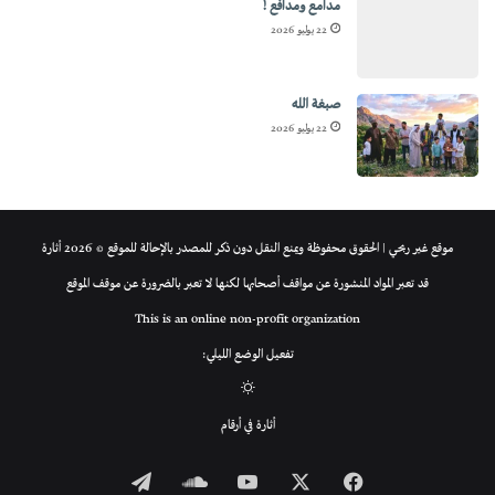
مدامع ومدافع !
22 يوليو 2026
صبغة الله
22 يوليو 2026
موقع غير ربحي | الحقوق محفوظة ويمنع النقل دون ذكر للمصدر بالإحالة للموقع © 2026 أثارة
قد تعبر المواد المنشورة عن مواقف أصحابها لكنها لا تعبر بالضرورة عن موقف الموقع
This is an online non-profit organization
تفعيل الوضع الليلي:
الوضع
أثارة في أرقام
المظلم
فيسبوك
‫X
‫YouTube
ساوند
تيلقرام