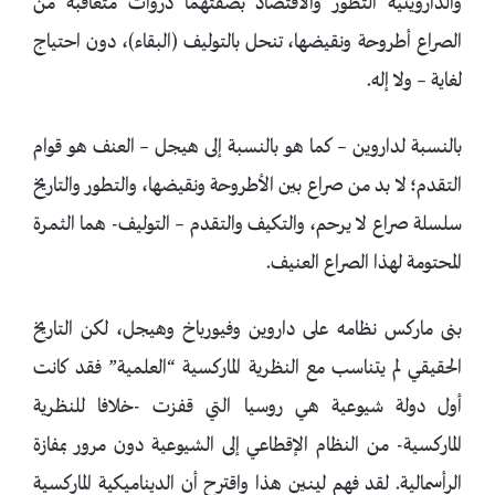
والداروينية التطور والاقتصاد بصفتهما دروات متعاقبة من
الصراع أطروحة ونقيضها، تنحل بالتوليف (البقاء)، دون احتياج
لغاية – ولا إله.
بالنسبة لداروين – كما هو بالنسبة إلى هيجل – العنف هو قوام
التقدم؛ لا بد من صراع بين الأطروحة ونقيضها، والتطور والتاريخ
سلسلة صراع لا يرحم، والتكيف والتقدم – التوليف- هما الثمرة
المحتومة لهذا الصراع العنيف.
بنى ماركس نظامه على داروين وفيورباخ وهيجل، لكن التاريخ
الحقيقي لم يتناسب مع النظرية الماركسية “العلمية” فقد كانت
أول دولة شيوعية هي روسيا التي قفزت -خلافا للنظرية
الماركسية- من النظام الإقطاعي إلى الشيوعية دون مرور بمفازة
الرأسمالية. لقد فهم لينين هذا واقترح أن الديناميكية الماركسية