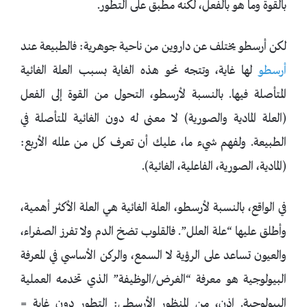
بالقوة وما هو بالفعل، لكنه مطبق على التطور.
لكن أرسطو يختلف عن داروين من ناحية جوهرية: فالطبيعة عند
أرسطو
لها غاية، وتتجه نحو هذه الغاية بسبب العلة الغائية
المتأصلة فيها. بالنسبة لأرسطو، التحول من القوة إلى الفعل
(العلة المادية والصورية) لا معنى له دون الغائية المتأصلة في
الطبيعة. ولفهم شيء ما، عليك أن تعرف كل من علله الأربع:
(المادية، الصورية، الفاعلية، الغائية).
في الواقع، بالنسبة لأرسطو، العلة الغائية هي العلة الأكثر أهمية،
وأطلق عليها “علة العلل”. فالقلوب تضخ الدم ولا تفرز الصفراء،
والعيون تساعد على الرؤية لا السمع، والركن الأساسي في المعرفة
البيولوجية هو معرفة “الغرض/الوظيفة” الذي تخدمه العملية
البيولوجية. إذن، من المنظور الأرسطي: التطور دون غاية =