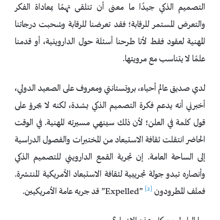
التصميم الذكي جيدًا ما معنى أن تتلقى تهمًا بمعاداة الفكر
والتعرض المستمر للرقابة؛ فقد تعرضنا للرقابة وسُحبت درجاتنا
المهنية لعقود فقط لأنا طرحنا أسئلة حول الداروينية، أو قدمنا
علمًا لا يتناسب مع مرويتها.
لدي صديق عالم أحياء، بروتستانتي ومعروف على الصعيد الدولي،
أخبرني أنه يدعم فكرة التصميم الذكي بشدة، لكنه لا يجرؤ على
قول كلمة في العلن؛ لأن ذلك سينهي مسيرته المهنية. في الوقت
الحاضر انتقلت ثقافة الاستبعاد من المختبرات والفصول الدراسية
إلى الساحة العامة. إن تجربة القمع الدارويني للتصميم الذكي
وأنصاره تبدو جولة تجريبية لثقافة الاستبعاد الأمريكية المنتشرة.
[2]
فملف المطرودون Expelled”
” قد جربه عامة الأمريكيين.