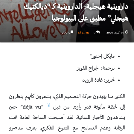
داروينية هيجلية: الداروينية كـ “ديالكتيك
هيجلي” مطبق على البيولوجيا
10 أكتوبر 2020
0
1٬841
5 دقائق
مايكل إجنور*
ترجمة: الجراح القويز
تحرير: غادة الزويد
الكثير منا يؤيدون حركة التصميم الذكي، يشعرون كأنهم ينظرون
[1]
إلى لحظة مألوفة قدر رأوها من قبل déjà vu”
” حين
يشاهدون الأخبار المسائية. لقد أصبحت الساحة العامة تحت
الرقابة وعدم التسامح مع التنوع الفكري. يعرف مناصرو