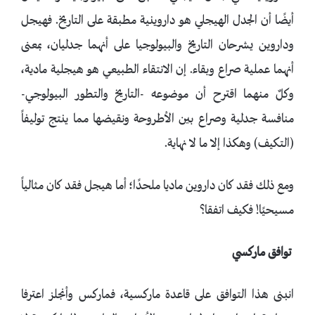
أيضًا أن الجدل الهيجلي هو داروينية مطبقة على التاريخ. فهيجل
وداروين يشرحان التاريخ والبيولوجيا على أنهما جدليان، بمعنى
أنهما عملية صراع وبقاء. إن الانتقاء الطبيعي هو هيجلية مادية،
وكلٌ منهما اقترح أن موضوعه -التاريخ والتطور البيولوجي-
منافسة جدلية وصراع بين الأطروحة ونقيضها مما ينتج توليفاً
(التكيف) وهكذا إلا ما لا نهاية.
ومع ذلك فقد كان داروين ماديا ملحدًا؛ أما هيجل فقد كان مثالياً
مسيحيًا! فكيف اتفقا؟
توافق ماركسي
انبنى هذا التوافق على قاعدة ماركسية، فماركس وأنجلز اعترفا