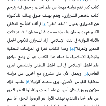
كتاب كبير قدم دراسة مهمة عن علم الجدل، و حقق فيه وترجم
كتاب المختصر للشيرازي، وقدم يوسف صوفي رسالته للدكتوراه
عن الشيرازي بعنوان “النقد التقي”
[3]
ثم ألف كتاباً مع المنطقي
الكبير شهيد رحمان وتلميذه محمد اقبال بعنوان “الاستدلالات
بالأدلة المتوازية في الفقه الإسلامي: أراء الشيرازي التكوين الجدلي
للمعنى والمعرفة”
[4]
وهذا الكتاب قفزة في الدراسات المنطقية
والجدلية الإسلامية، ما عمله هذا الكتاب هو أن وضع مبادئ
علم الجدل الإسلامي في لب الجدل المنطقي والفلسفي الغربي
المعاصر،
[5]
ويعمل الأن على مشروع مع آخرين على دراسة
منطقية للقياس الأصولي، يرى محمد كارابيلا
[6]
،تلميذ فؤاد
سزكين وجوزيف فان أس، أن علم البحث والمناظرة المتأخر افترق
عن علم الجدل المتقدم، فهدف الأول هو الوصول للحق، أما علم