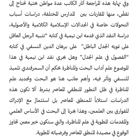
وفي نهاية هذه المراجعة أثار الكاتب عدة مواطن بحثية تحتاج إلى
تقصٍّ، منها المقارنات بين المدارس المختلفة، دراسات أسباب
التحولات خاصة في الجدالات الإسلامية الكلامية والأصولية،
دراسة النقد الذي قدمه ابن تيمية في كتابه “تنبيه الرجل العاقل
على تمويه الجدل الباطل” على برهان الدين النسفي في كتابه
“الفصول في علم الجدل” وهل يجري نقد ابن تيمية في هذا
الموضوع علم آداب البحث والمناظرة بحكم أن السمرقندي تلميذ
للنسفي وتأثر فيه، وأهم جانب هنا هو البحث وتجديد علم
المناظرة في ظل التطور المنطقي المعاصر بشرط ألا تكون هذه
الدراسات استلاباً للمنطق المعاصر بل استثمارٌ مع الإدراك
للفوارق بين العلمين، وهذا يجرنا إلى البحث في الأساس العلمي
والمقدمات المطوية في علم المناظرة، والتي ستكون خير معين تجاوز
الوقوع في مصيدة المنطق المعاصر وفرضياته المطوية.