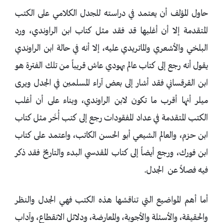
حاول المؤلف أن يعتمد في دراسته للجدل الكلامي على الكتب
المتقدمة إلا أن أغلبها قد فقد مثل كتاب ابن الراوندي، ورد
البلخي والأشعري والماتريدي عليه، إلا أنه في حالة ابن الراوندي
يقول أنه رجع إلى كتاب عالم يهودي عاش قريباً من تلك الفترة هو
ابن القرقساني فقد أشار إلى بعض آراء المسلمين في الجدل ويرى
ميلر أنها أقرب ما تكون لابن الراوندي، وبناء على أن أغلب
الكتب المتقدمة في عداد المفقودات رجع إلى كتب أُخَر مثل كتاب
ابن حزم، والعالم الشيعي أبو الحسن الكاتب، واعتمد على كتاب
ابن فورك، ورجع أيضاً إلى كتاب المقدسي البدء والتاريخ فقد ذكر
فيه فصلاً عن الجدل.
أما أهم المواضيع التي تناقشها هذه الكتب فهي الجدل والنظر
والحقيقة، والأسئلة والأجوبة، والمعارضة، ودلائل الانقطاع، وآداب