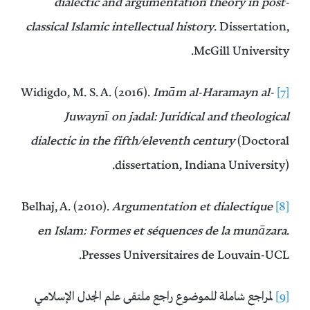
dialectic and argumentation theory in post-
classical Islamic intellectual history
. Dissertation,
McGill University.‏
Imām al-Haramayn al-
Widigdo, M. S. A. (2016).
[7]
Juwaynī on jadal: Juridical and theological
dialectic in the fifth/eleventh century
(Doctoral
dissertation, Indiana University).‏
Argumentation et dialectique
Belhaj, A. (2010).
[8]
en Islam: Formes et séquences de la munāzara
.
Presses Universitaires de Louvain-UCL.
[9]
لمراجع شاملة للموضوع راجع ملتقى علم الجدل الإسلامي