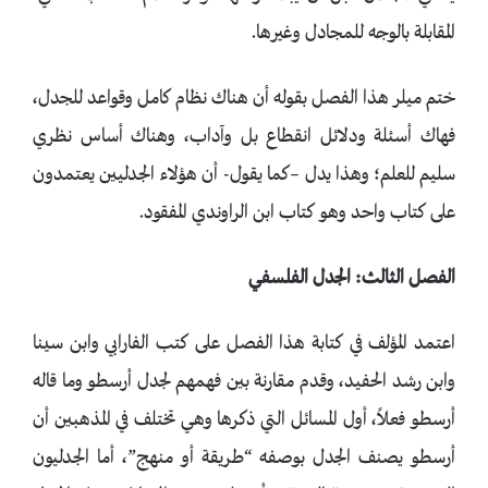
المقابلة بالوجه للمجادل وغيرها.
ختم ميلر هذا الفصل بقوله أن هناك نظام كامل وقواعد للجدل،
فهاك أسئلة ودلائل انقطاع بل وآداب، وهناك أساس نظري
سليم للعلم؛ وهذا يدل –كما يقول- أن هؤلاء الجدليين يعتمدون
على كتاب واحد وهو كتاب ابن الراوندي المفقود.
الفصل الثالث: الجدل الفلسفي
اعتمد المؤلف في كتابة هذا الفصل على كتب الفارابي وابن سينا
وابن رشد الحفيد، وقدم مقارنة بين فهمهم لجدل أرسطو وما قاله
أرسطو فعلاً، أول المسائل التي ذكرها وهي تختلف في المذهبين أن
أرسطو يصنف الجدل بوصفه “طريقة أو منهج”، أما الجدليون