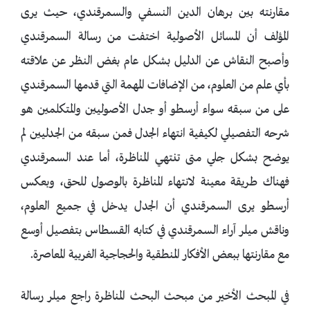
مقارنته بين برهان الدين النسفي والسمرقندي، حيث يرى
المؤلف أن المسائل الأصولية اختفت من رسالة السمرقندي
وأصبح النقاش عن الدليل بشكل عام بغض النظر عن علاقته
بأي علم من العلوم، من الإضافات المهمة التي قدمها السمرقندي
على من سبقه سواء أرسطو أو جدل الأصوليين والمتكلمين هو
شرحه التفصيلي لكيفية انتهاء الجدل فمن سبقه من الجدليين لم
يوضح بشكل جلي متى تنتهي المناظرة، أما عند السمرقندي
فهناك طريقة معينة لانتهاء المناظرة بالوصول للحق، وبعكس
أرسطو يرى السمرقندي أن الجدل يدخل في جميع العلوم،
وناقش ميلر آراء السمرقندي في كتابه القسطاس بتفصيل أوسع
مع مقارنتها ببعض الأفكار المنطقية والحجاجية الغربية المعاصرة.
في المبحث الأخير من مبحث البحث المناظرة راجع ميلر رسالة