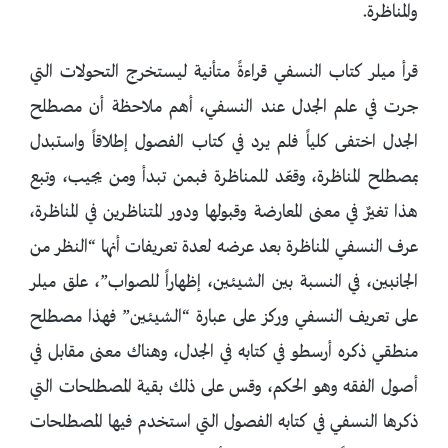
والمناظرة.
قرأ ميلر كتاب النسفي قراءةً متأنية ليستخرج التحولات التي
جرت في علم الجدل عند النسفي، أهم ملاحظة أن مصطلح
الجدل اختفى كلياً فلم يرد في كتاب الفصول إطلاقاً واستبدل
بمصطلح المناظرة، وقعّد للمناظرة فبمن تبدأ ومن يجيب، وتبع
هذا تغيرٌ في معنى المعارضة وقبولها ودور المتناظرين في المناظرة،
عرف النسفي المناظرة بعد عرضه لعدة تعريفات أنها “النظر من
الجانبين، في النسبة بين الشيئين، إظهاراً للصواب”، علق ميلر
على تعريف النسفي وركز على عبارة “الشيئين” فهذا مصطلح
منطقي ذكره أرسطو في كتابه في الجدل، وهناك معنى مقابل في
أصول الفقه وهو الحكم، وقس على ذلك بقية المصطلحات التي
ذكرها النسفي في كتابه الفصول التي استخدم فيها المصطلحات