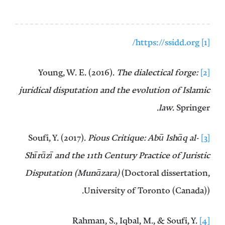
https://ssidd.org/
[1]
The dialectical forge:
Young, W. E. (2016).
[2]
juridical disputation and the evolution of Islamic
. Springer.‏
law
Pious Critique: Abū Ishāq al-
Soufi, Y. (2017).
[3]
Shīrāzī and the 11th Century Practice of Juristic
Disputation (Munāzara)
(Doctoral dissertation,
University of Toronto (Canada)).‏
Rahman, S., Iqbal, M., & Soufi, Y.
[4]