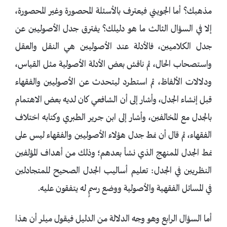
مذهبك؟ أما الجويني فيعترف بالأسئلة المحصورة وغير المحصورة،
إلا في السؤال الثالث ما هو دليلك؟ يفترق جدل الأصوليين عن
جدل الكلاميين، فالأدلة عند الأصوليين هي النقل والعقل
واستصحاب الحال، ثم ناقش بعض الأدلة الأصولية مثل القياس،
ودلالات الألفاظ، ثم استطرد ليتحدث عن الأصوليين والفقهاء
قبل إنشاء الجدل، وأشار إلى أن الشافعي كان لديه بعض الاهتمام
بالجدل مع المخالفين، وأشار إلى ابن جرير الطبري وكتابه اختلاف
الفقهاء، ثم قال أن نمط جدل هؤلاء الأصوليين والفقهاء ليس على
نمط الجدل الممنهج الذي نشأ بعدهم؛ وذلك من أهداف المؤلفين
النظريين في الجدل: تعليم أساليب الجدل الصحيح للمتجادلين
في المسائل الفقهية والأصولية ووضع رسمٍ له يتفقون عليه.
أما السؤال الرابع وهو وجه الدلالة من الدليل فيقول ميلر أن هذا