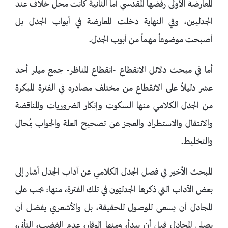
المعارضة الأولى رفضها المقدسي أما الثانية كانت محل خلاف عند
الجدليين، وفي النهاية دخلت المعارضة في أبواب الجدل بل
أصبحت موضوعاً مهماً من أبوب الجدل.
أما في مبحث دلائل الانقطاع -انقطاع المناظر- جمع ميلر أحد
عشر دليلاً على الانقطاع من مختلف مصادره في الفترة المبكرة
من الجدل الكلامي منها السكوت وإنكار الضروريات والمناقضة
والانتقال والاستطراد والعجز عن تصحيح العلة والجواب بمُحال
والتخليط.
المبحث الأخير في فصل الجدل الكلامي عن آداب الجدل أشار إلى
بعض الآداب التي ذكرها الجدليّون في تلك الفترة، منها: يجب على
المجادل أن يسعى للوصول للحقيقة، بل والأشعري يفضل أن
يصلي المجادل قبل أن يبدأ، ومنها الوقار، عدم الغضب، التأني،