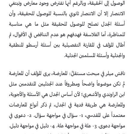
الوصول إلى الحقيقة، وبالرغم أنها تفترض وجود معارض وتبتغي
الانتصار إلا أن الانتصار ثانوي بالنسبة للوصول للحقيقة، وأن
أسئلة الجدل تصلح للوصول للحقيقة مثل ما هي مناسبة
للمناظرة، أما الفلاسفة فهدفهم هو عدم التناقض في الأقوال، ثم
أطال المؤلف في المقارنة التفصيلية بين أسئلة أرسطو المنطقية
والجدلية وأسئلة المسلمين الجدلية.
ناقش ميلر في مبحث مستقلٍّ: المعارضة، يرى المؤلف أن المعارضة
لم تكن موضوعاً واضحاً ومطروقاً عند الجدليين المتقدمين مثل
ابن الراوندي والأشعري؛ لأن أساس الجدل هي الأسئلة والأجوبة،
والمعارضة هي طريقة قديمة في الجدل، ثم ذكر أنواع المعارضات
معتمداً على المقدسي، 1- سؤال في مواجهة سؤال. 2- دعوى في
مواجهة دعوى. 3- علة في مواجهة علة. 4- دليل في مواجهة دليل.