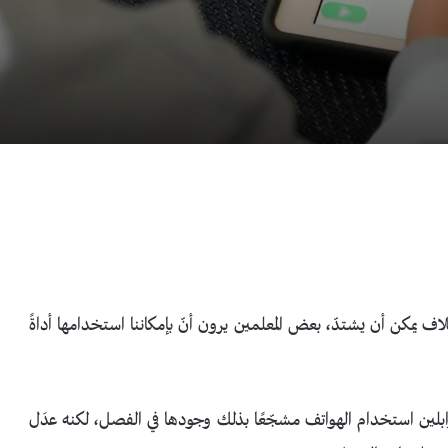
ف يمكن أن يشتدّ، بعض المعلمين يرون أنّ بإمكاننا استخدامها أداةً
رابلين استخدام الهواتف مشجّعًا بذلك وجودها في الفصل، لكنه عدَل