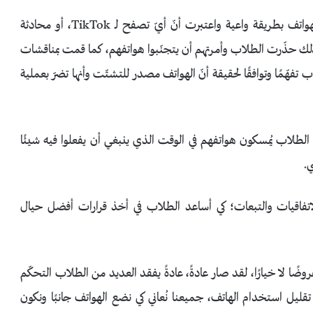
في السنوات القليلة الماضية، تعاملت مع سوء استخدام الهواتف بطريقة واعية واعتبرت أنّ أيّ تصفح لـ TikTok، أو محادثة
لك حذّرت الطلاب وأمرتهم أن يتجنّبوا هواتفهم، كما قمت بمناقشات
تفهّمًا وتوافقًا لحقيقة أنّ الهواتف مصدر للتشتّت وأنها تضرّ بعملية
زال الطلاب يُمسكون هواتفهم في الوقت الذي ينبغي أن يفعلوا فيه شيئًا
ي.
اقيات والتبعات؛ كي أساعد الطلاب في أخذ قرارات أفضل حيال
ضًا لا خيارًا، لقد صار عادةً، عادةً يفقد العديد من الطلاب التحكّم
ليل استخدام الهاتف، جميعنا نُعاني كي نضع الهواتف جانبًا ونكون