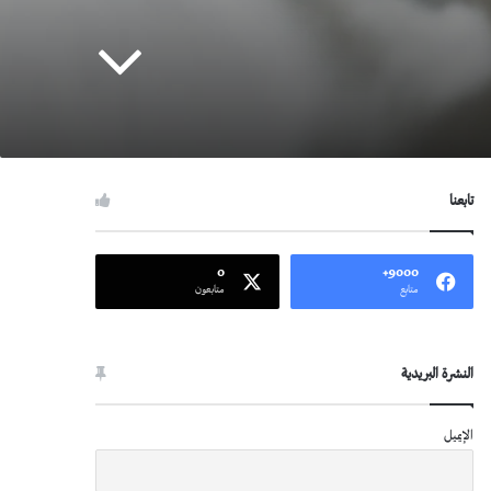
تابعنا
0
9000+
متابع
متابعون
النشرة البريدية
الإيميل