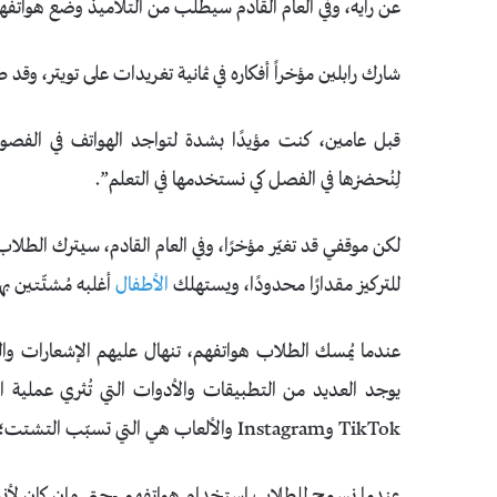
عن رأيه، وفي العام القادم سيطلب من التلاميذ وضع هواتف
شارك رابلين مؤخراً أفكاره في ثمانية تغريدات على تويتر، وقد طل
قبل عامين، كنت مؤيدًا بشدة لتواجد الهواتف في الفصول
لِنُحضرْها في الفصل كي نستخدمها في التعلم”.
لكن موقفي قد تغيّر مؤخرًا، وفي العام القادم، سيترك الطلا
للتركيز مقدارًا محدودًا، ويستهلك
الأطفال
أغلبه مُشتّتين ب
عندما يُمسك الطلاب هواتفهم، تنهال عليهم الإشعارات والض
يوجد العديد من التطبيقات والأدوات التي تُثري عملية ال
TikTok وInstagram والألعاب هي التي تسبّب التشتت؛ إنّ هواتفهم تعمل باستمرار ضد أهداف التعلم.
عندما نسمح للطلاب استخدام هواتفهم -حتى وإن كان لأنشطة