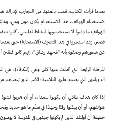
بعدما قرأت الكتاب، قمت بالعديد من التجارب لإدراك هذه ال
لاستخدام الهواتف، هذا الاستخدام يكون دون وعي، وغالبًا 
الهواتف ما داموا لا يستخدمونها لنشاط تعليمي، كانوا يلتقط
قصير، وقد استمروا في هذا التصرّف (الاستجابة) حتى بعدما عل
عن شعورهم وصفوه بأنه “مُجهِد وشاقّ”، إنهم كانوا قلقين أنّ 
المرحلة الرابعة التي تحدّث عنها كلير وهي (المكافأة)، هي 
الدوبامين التي يعتمد عليها التلاميذ؛ الأمر الذي يُبعدِهم 
إذا كان هدف طلا
بي أن يكونوا سعداء، أو أن يجرب
وا نشوة ا
هواتفهم، أو أن يبذلوا وقتًا وجهدًا في تعلّم ما هو جديد ومُ
حقيقة أنّ أولئك الذين لم يكونوا جيدين في المدرسة لا يؤمنون