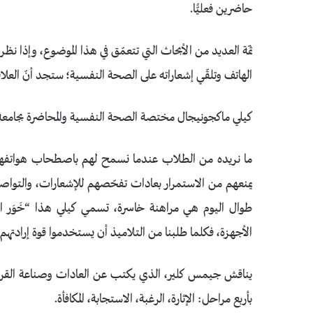
حاضرين فعليًّا.
ثمّة العديد من الأبحاث التي تتعمّق في هذا الموضوع، وإذا ن
الهاتف وتلقّي إشعاراته على الصحة النفسية؛ ستجد أنّ العلاقة 
كيلي ماكجونيجال مختصة الصحة النفسية والمحاضرة بجامعة
ما نريده من الطلاب عندما نسمح لهم باصطحاب هواتفهم دا
يمنعهم من الاستمرار بعادات تفحّصهم للإشعارات، والتواص
طوال اليوم هي مراهنة خاسرة، تسمي كيلي هذا “خَوَر الإر
الأجهزة، فكلما طلبنا من التلاميذ أن يستخدموا قوة إرادتهم؛ 
يناقش جيمس كلير، الذي يكتب عن العادات وصناعة القرارات، 
بأربع مراحل: الإثارة، الرغبة، الاستجابة، المكافأة.