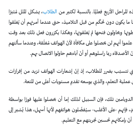
مراحل الأربع فعليًّا. بالنسبة لكثير من
الطلاب
، يشكل الملل مُثيرًا
ما يكون دون تحكّم من قبل التلاميذ، حتى عندما أمرتهم أن يُغلقوا
ونها ويحاولون فتحها ثم يُغلقونها، وهكذا يكرّرون فعل ذلك بعد وقت
موا أنهم لن يحصلوا على مكافأة لأنّ الهواتف مُغلَقة، وعندما سألتهم
الأصدقاء ربما راسلوهم أو أنّ آباءهم حاولوا الاتصال بهم.
التي تتسبّب بضرر للطلاب، إذ إنّ إشعارات الهواتف تزيد من إفرازات
عن عملية التعلم، والذي بوسعه تقديم مستويات أعلى من المتعة.
لدوبامين تلك، فإن السبيل لذلك إما أن يحصلوا عليها فورًا بواسطة
جدٍ، فإنهم -على الأغلب- سيُفضّلون هواتفهم لأنها أسهل، هذا يُشير إلى
 أنّ بإمكانهم تحسين تجربتهم مع التعليم.