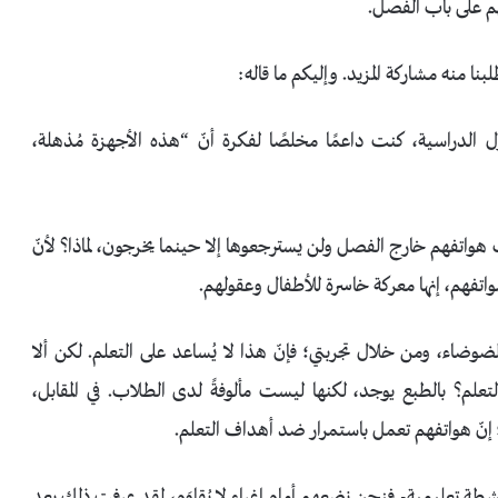
هم على باب الفصل.
بنا منه مشاركة المزيد. وإليكم ما قاله:
 الدراسية، كنت داعمًا مخلصًا لفكرة أنّ “هذه الأجهزة مُذهلة،
ب هواتفهم خارج الفصل ولن يسترجعوها إلا حينما يخرجون، لماذا؟ لأنّ
هواتفهم، إنها معركة خاسرة للأطفال وعقولهم.
وضاء، ومن خلال تجربتي؛ فإنّ هذا لا يُساعد على التعلم. لكن ألا
تعلم؟ بالطبع يوجد، لكنها ليست مألوفةً لدى الطلاب. في المقابل،
 تعليمية- فنحن نضعهم أمام إغراء لا يُقاوَم، لقد عرفت ذلك بعد