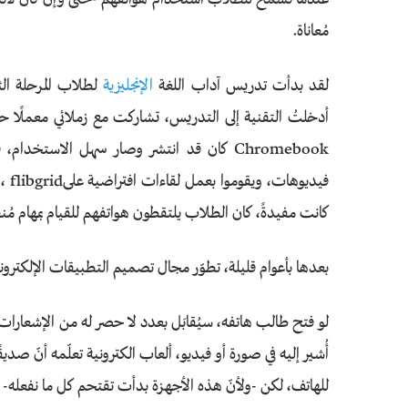
مُعاناة.
لقد بدأت تدريس آداب اللغة
الإنجليزية
لطلاب المرحلة ال
أدخلتُ التقنية إلى التدريس، تشاركت مع زملائي معملًا حا
Chromebook كان قد انتشر وصار سهل الاستخ
فيد
كانت مفيدةً، كان الطلاب يلتقطون هواتفهم للقيام بمهام مُنف
بعدها بأعوام قليلة، تطوّر مجال تصميم التطبيقات الإلكترونية
لو فتح طالب هاتفه، سيُقابَل بعدد لا حصر له من الإشعارات
أُشير إليه في صورة أو فيديو، ألعاب الكترونية تعلّمه أنّ
للهاتف، لكن -ولأنّ هذه الأجهزة بدأت تقتحم كل ما نفعله- 