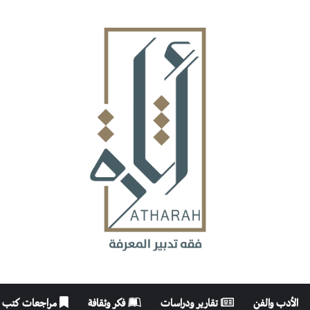
الأدب والفن
تقارير ودراسات
فكر وثقافة
مراجعات كتب