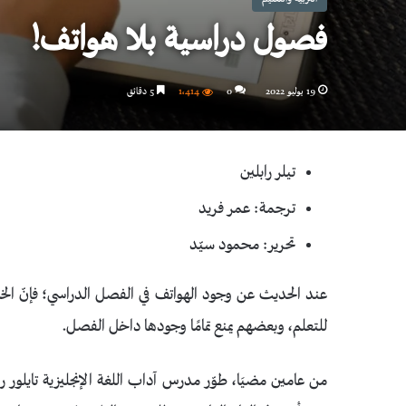
فصول دراسية بلا هواتف!
19 يوليو 2022
0
1٬414
5 دقائق
تيلر رابلين
ترجمة: عمر فريد
تحرير: محمود سيّد
عند الحديث عن وجود الهواتف في الفصل الدراسي؛ فإنّ الخلا
للتعلم، وبعضهم يمنع تمامًا وجودها داخل الفصل.
من عامين مضيَا، طوّر مدرس آداب اللغة الإنجليزية تايلور 