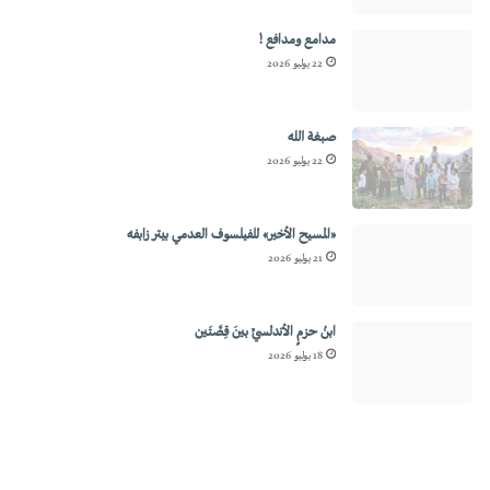
مدامع ومدافع !
22 يوليو 2026
صبغة الله
22 يوليو 2026
«المسيح الأخير» للفيلسوف العدمي بيتر زابفه
21 يوليو 2026
ابنُ حزمٍ الأندلسيِّ بينَ قِصَّتَين
18 يوليو 2026