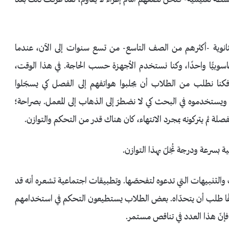
ثانوية -أكثرهم من الصف التاسع- من تسع سنوات إلى الآن، عندما
سوبيًّا واحدًا، وكنا نستخدم الأجهزة حسب الحاجة. في هذا الوقت،
دام، فكنا نطلب من الطلاب أن يجلبوا هواتفهم إلى الفصل كي يسجّلوا
يوهات، ويقوموا بعمل لقاءات افتراضية علىflibgrid ، ويستخدموه في البحث كي لا نضطرّ إلى الذهاب إلى المعمل. بصراحة؛
صلة ثم يتركونه بمجرد الانتهاء، كان هناك قدر من التحكم والتوازن.
 بسرعة ودرجة تُخِلّ بهذا التوازن.
 والتنبيهات التي تدعوه لتفحصّها. وتطبيقات اجتماعية تشعره أنه قد
 صديقًا طلب أن يتحدّاه. بعض الطلاب يستطيعون التحكم في استخدامهم
فإنّ هذا العدد في تناقص مستمر.