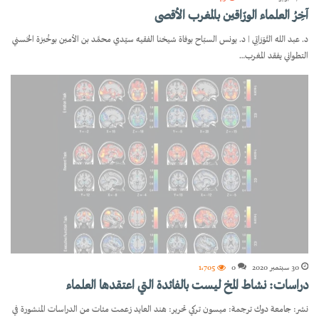
آخِرُ العلماء الورّاقين بالمغرب الأقصى
د. عبد الله التَّوْرَاتِي | د. يونس السبّاح بوفاة شيخنا الفقيه سيّدي محمَّد بن الأمين بوخُبزة الحَسني
التطواني يفقد المغرب…
30 سبتمبر 2020
0
1٬705
دراسات: نشاط المخ ليست بالفائدة التي اعتقدها العلماء
نشر: جامعة دوك ترجمة: ميسون تركي تحرير: هند العايد زعمت مئات من الدراسات المنشورة في