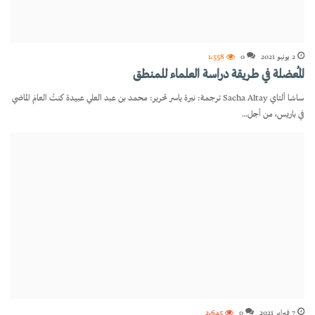
2 يونيو 2021
0
1٬558
المُعضلة في طريقة دراسة العلماء للمنطق
ساشا ألتاي Sacha Altay ترجمة: نيرة ياسر تحرير: محمد بن عبد العلي عبيدة كنتُ العامَ الماضي
في باريس، من أجل…
7 فبراير 2021
0
2٬645