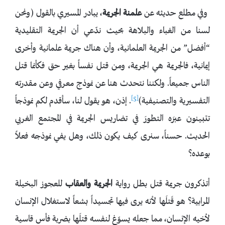
وفي مطلع حديثه عن
علمنة الجريمة
، يبادر المسيري بالقول (ونحن
لسنا من الغباء والبلاهة بحيث ندّعي أن الجريمة التقليدية
“أفضل” من الجريمة العلمانية، وأن هناك جريمة علمانية وأخرى
إيمانية، فالجريمة هي الجريمة، ومن قتل نفساً بغير حق فكأنما قتل
الناس جميعاً. ولكننا نتحدث هنا عن نموذج معرفي وعن مقدرته
[5]
التفسيرية والتصنيفية)
. إذن، هو يقول لنا، سأقدم لكم نموذجاً
تتبينون عبرَه التطورَ في تضاريس الجريمة في المجتمع الغربي
الحديث. حسناً، سنرى كيف يكون ذلك، وهل يفي نموذجه فعلاً
بوعده؟
أتذكرون جريمة قتل بطل رواية
الجريمة والعقاب
للعجوز البخيلة
المرابية؟ هو قَتلَها لأنه يرى فيها تجسيداً بشعاً لاستغلال الإنسان
لأخيه الإنسان، مما جعله يسوّغ لنفسه قتلَها بضربة فأس قاسية