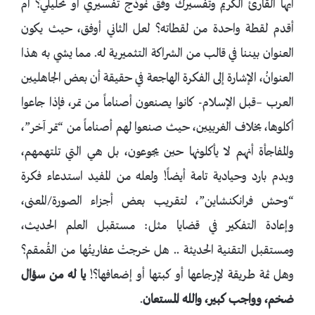
أيها القارئ الكريم وتفسيرك وفق نموذج تفسيري أو تحليلي؟ أم
أقدم لقطة واحدة من لقطاته؟ لعل الثاني أوفق، حيث يكون
العنوان بيننا في قالب من الشراكة التثميرية له. مما يشي به هذا
العنوانُ، الإشارة إلى الفكرة الهاجعة في حقيقة أن بعض الجاهليين
العرب –قبل الإسلام- كانوا يصنعون أصناماً من تمر، فإذا جاعوا
أكلوها، بخلاف الغربيين، حيث صنعوا لهم أصناماً من “تمر آخر”،
والمفاجأة أنهم لا يأكلونها حين يجوعون، بل هي التي تلتهمهم،
وبدم بارد وحيادية تامة أيضاً! ولعله من المفيد استدعاء فكرة
“وحش فرانكنشاين”، لتقريب بعض أجزاء الصورة/المعنى،
وإعادة التفكير في قضايا مثل: مستقبل العلم الحديث،
ومستقبل التقنية الحديثة .. هل خرجتْ عفاريتُها من القُمقم؟
وهل ثمة طريقة لإرجاعها أو كبتها أو إضعافها؟!
يا له من سؤال
ضخم، وواجب كبير، والله المستعان
.