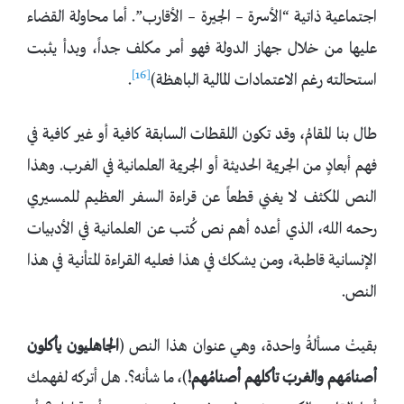
اجتماعية ذاتية “الأسرة – الجيرة – الأقارب”. أما محاولة القضاء
عليها من خلال جهاز الدولة فهو أمر مكلف جداً، وبدأ يثبت
[16]
استحالته رغم الاعتمادات المالية الباهظة)
.
طال بنا المقامُ، وقد تكون اللقطات السابقة كافية أو غير كافية في
فهم أبعادٍ من الجريمة الحديثة أو الجريمة العلمانية في الغرب. وهذا
النص المكثف لا يغني قطعاً عن قراءة السفر العظيم للمسيري
رحمه الله، الذي أعده أهم نص كُتب عن العلمانية في الأدبيات
الإنسانية قاطبة، ومن يشكك في هذا فعليه القراءة المتأنية في هذا
النص.
بقيتْ مسألةُ واحدة، وهي عنوان هذا النص (
الجاهليون يأكلون
أصنامَهم والغربَ تأكلهم أصنامُهم!
)، ما شأنه؟. هل أتركه لفهمك