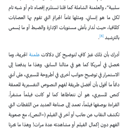
سلبية”، والعلمنة الشاملة كما قلنا تستلزم إقصاء تام أو شبه تام
لكل ما هو إنساني. ومثلها تماماً الجرائم التي تقوم بها العصابات
كالمافيا، حيث تُدار بأعلى مستويات الإدارة والضبط أو ما يُسمى
[8]
بالترشيد
.
أدرك بأن ذلك غيرُ كافٍ لتوضيح كل دلالات
علمنة
الجريمة، وما
يحصل في أمريكا كما هو في مثالنا السابق. وهذا ما يدفعنا إلى
الاستمرار في توضيح جوانب أخرى في أطروحة المسيري، على أنني
دائماً ما أقول بأن أفضل طريقة لفهم النصوص التفسيرية المعمقة
كنص المسيري، هو أن نتعاطاها كما لو كانت فيلماً مشفراً.
القراءة بوصفها فيلماً، تعمد إلى صناعة العديد من اللقطات التي
تكشف النقاب عن جانب أو آخر في الفيلم (=النص)، مع صعوبة
الفهم دون إكمال الفيلم أو مشاهدته عدة مرات! وهذا ما يجرنا