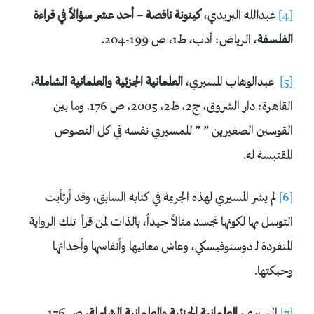
[4]
عبدالله البريدي،
كينونة ناقصة – أحد عشر سؤالاً في قراءة
الفلسفة
، الرياض: أدب، ط1، ص 199-204.
[5]
عبدالوهاب المسيري،
العلمانية الجزئية والعلمانية الشاملة
،
القاهرة: دار الشروق، ج2، ط2، 2005، ص 176. وما بين
القوسين الصغيرين ” ” للمسيري نفسه في كل النصوص
المقتبسة له.
[6]
لم يشر المسيري لهذه الجريمة في كتابه السابق، وقد أرتأيت
التوسل بها لكونها تجسد مثالاً جيداً، بالذات لمن قرأ تلك الرواية
المتفردة لـ دوستوفيسكي، وعاش معانيها وأنفاسها وأحداثها
وحبكتها.