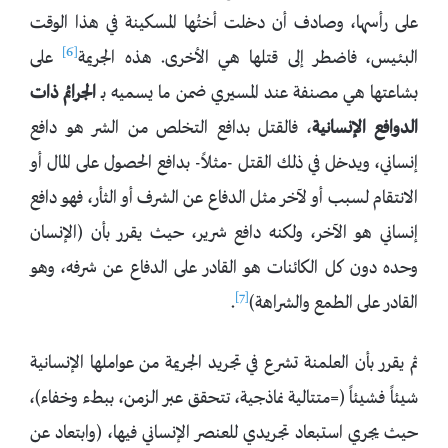
على رأسها، وصادف أن دخلت أختُها المسكينة في هذا الوقت
[6]
البئيس، فاضطر إلى قتلها هي الأخرى. هذه الجريمة
على
بشاعتها هي مصنفة عند المسيري ضمن ما يسميه بـ
الجرائم ذات
الدوافع الإنسانية
، فالقتل بدافع التخلص من الشر هو دافع
إنساني، ويدخل في ذلك القتل -مثلاً- بدافع الحصول على المال أو
الانتقام لسبب أو لآخر مثل الدفاع عن الشرف أو الثأر، فهو دافع
إنساني هو الآخر، ولكنه دافع شرير، حيث يقرر بأن (الإنسان
وحده دون كل الكائنات هو القادر على الدفاع عن شرفه، وهو
[7]
القادر على الطمع والشراهة)
.
ثم يقرر بأن العلمنة تشرع في تجريد الجريمة من عواملها الإنسانية
شيئاً فشيئاً (=متتالية نماذجية، تتحقق عبر الزمن، ببطء وخفاء)،
حيث يجري استبعاد تجريدي للعنصر الإنساني فيها، (وابتعاد عن