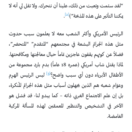
“لقد سئمت وتعبت من ذلك، علينا أن نتحرك. ولا تقل لي أنه لا
[2]
يمكننا التأثير على هذه المذبحة”)
.
الرئيس الأمريكي وأكثر الشعب معه لا يعلمون سبب حدوث
مثل هذه الجرائم البشعة في مجتمعهم “المتقدم” “المتحضر”،
فضلاً عن كونهم يقفون عاجزين تماماً حيال معالجتها ومكافحتها.
لماذا يقتل شاب أمريكي (عمره 18 عاماً) بدم بارد مجموعة من
[3]
الأطفال الأبرياء دون أي سبب واضح؟
ليس الرئيس الهرِم
وعوّام شعبه هم الذين يجهلون أسباب مثل هذه الجرائم المُنكرة،
بل إن علم الاجتماع الغربي ذاته – كما يبدو لنا- قد فشل هو
الآخر في التشخيص والتنظير المعمقين لهذه المسألة المركبة
الغامضة.