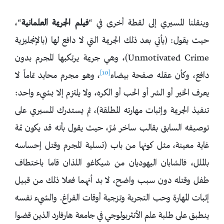
وينقلنا المسيري إلى لقطة أخرى في “
فيلم الجريمة العلمانية
“،
حيث يقول: (يأتي بعد ذلك الجريمة التي لا دافع لها (بالإنجليزية
Unmotivated Crime)، وهي جريمة يرتكبها المجرم بدون
[10]
دافع، وكأن عقله صفحة بيضاء
، وهو مجرم محايد تماماً لا
يعرف الخير أو الشر أو الحب أو الكره، ولا يلتزم إلا بشيء واحد:
تنفيذ الجريمة وإثبات مهارته المطلقة)، ثم يستدرك المسيري على
توصيفه السابق بقالب ساخر مُرِّ، حيث يقول بأنه قد يكون ثمة
غاية معينة، مثل كونها من باب (تسلية المجرم وقتل إحساسه
بالملل، فالشابان اليهوديان من شيكاغو اللذان قاما باختطاف
طفل وقتله دون سبب واضح، لا بد أنهما فعلا ذلك من قبيل
إثبات المهارة وحب التجربة وتزجية أوقات الفراغ. والشيء نفسه
ينطبق على طلبة علم الأنثربولوجي في جامعة هارفارد الذين قضوا