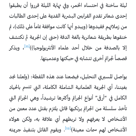
ليلة ساخنة في احتساء الخمر، وفي نهاية الليلة قرروا أن يطبقوا
إحدى شعائر تقديم القرابين البشرية القديمة على إحدى الطالبات
من زملائهم فقيدوها (ويبدو أنها كانت موافقة تماماً على ذلك)، ثم
خنقوها بطريقة شعائرية بالغة الدقة (حتى إن الجريمة لم تكتشف
[11]
إلا بالصدفة من خلال أحد علماء الأنثربولوجيا))
، ويذكر
قصصاً لجرائم أخرى تتشابه في حبكتها وعدميتها.
يواصل المسيري التحليل، فيضعنا عند هذه اللقطة: (ولعلنا نجد
بغيتنا، أي الجريمة العلمانية الشاملة الكاملة، التي تتسم بالحياد
الكامل في “أرقى” أنواع الجرائم وأكثرها ترشيداً، وهي الجرائم التي
تأخذ سلسلة من الجرائم يرتكبها قاتل يلتزم بقتل عدد معين من
الأشخاص لا يعرفهم ولا تربطهم أي علاقة به، ولكن هولاء
[12]
الأشخاص لهم سمات معينة)
. ويقوم القاتل بتنفيذ جريمته