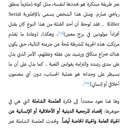
عبر طريقة مبتكرة هو يحددها لنفسه، مثل كونه (ملتزماً بمنطق
رياضي صارم. ومثل هذا الشخص يسمى بالإنجليزية Serial
Killer .. فقد لوحظ أن أحد القتلة من هذا النوع كان يقتل
[13]
أفراداً مولودين في برج معين)
، وهكذا، (وعادة ما يُقدّم
مرتكبُ هذه الجريمة للشرطة لمحةً عن جريمته التالية، حتى يكون
هناك صراع متكافئ ورشيد بين عقله وعقلهم، الأمر الذي يدل
على مدى رشده والتزامه بقوانين اللعبة .. كما يدل على أن ما
يسيطر على وجدانه هو عملية الحساب، دون أي مضمون
[14]
أخلاقي أو إنساني)
.
وها هنا نعود مجدداً إلى فكرة
العلمنة الشاملة
التي هي في
جوهرها:
إقصاء المرجعية الدينية أو الأخلاقية أو الإنسانية عن
الحياة العامة والحياة الخاصة أيضاً
. وتحدث العلمنة الشاملة عبر