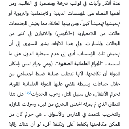
عدة أفكار وآليات في قوالب صريحة ومضمرة في الغالب، ومن
أهمها القضاء على المؤسسات الدينية والاجتماعية والتربوية أو
تهميشها تهميشاً كبيراً، ومن بينها العائلة، مما يعيّش المجتمعات
حالات من اللامعيارية (=الأنومي) واللاتوازن في كثير من
المجالات والمسارات. وفي هذا الاتجاه، يشير المسيري إلى أن
تهميش تلك المؤسسات أدى إلى عدم سيطرة الدول على ما
يُسميه بـ “
الجرائم العلمانية الصغيرة
“، (وهي جرائم ليس بإمكان
الدولة أن تكافحها، لأنها تتطلب عملية ضبط اجتماعي من
خلال جماعات وسيطة تقضي عليها الدولة العلمانية القوية،
[15]
فجرائم الأطفال، على سبيل المثل، وشرب المخدرات
على هذا
النطاق الذي لم يعرفه الجنسُ البشري من قبل، وسرقات المنازل،
والتخريب المتعمد في المدارس والأسواق .. هي جرائم كان من
الممكن مكافحتها بكفاءة أعلى وتكلفة أقل، لو أن هناك رقابة