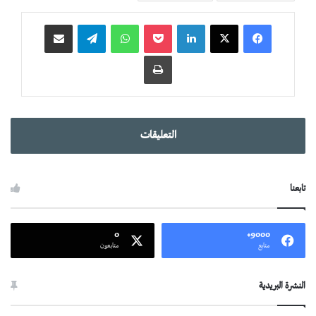
لينكدإن
‫Pocket
واتساب
تيلقرام
مشاركة عبر البريد
طباعة
التعليقات
تابعنا
0
9000+
متابع
متابعون
النشرة البريدية