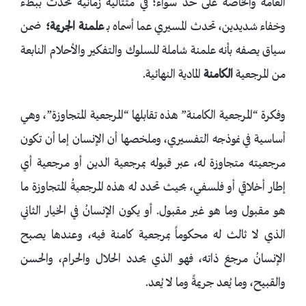
العامة والخاصة على حد سواء؛ في متتالية زمانية تحدث ببطء
وخفاء شديدين، تحدث المسيري عما أسماه بـ
علمنة الجريمة؛
ضمن
سياق يصفه بأنه علمنة شاملة للسلوك والتفكير والأحلام النابعة
من المرجعية
الكامنة
المادية النهائية.
وفكرة “المرجعية الكامنة” هذه تقابلها “المرجعية المتجاوزة”، وهي
أساسية في نموذجه التفسيري، وملخصها أن الإنسان إما أن تكون
مرجعيته متجاوزة له، عبر قبوله بمرجعية الدين أو مرجعية أي
إطار أخلاقي أو فلسفي، بحيث تحدد له هذه المرجعيةُ المتجاوزة ما
هو مقبول وما هو غير مقبول. أو يكون الإنسانُ في الخيار الثاني
الذي لا ثالث له محكوماً بمرجعية كامنة فيه، وعندها يصبح
الإنسانُ مرجعَ ذاته، فهو الذي يحدد الحلال والحرام، والحسن
والقبيح، وما يُعد جريمةً وما لا يُعد.