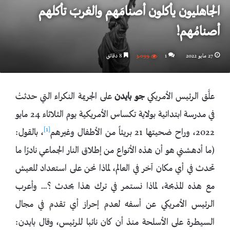
الجاهليون يأكلون أصنامَهم والغربَ تأكلهم
أصنامُهم!
27 مايو 2022
1
3٬099
8 دقائق
علَّق الرئيس الأمريكي
جو بايدن
على الجريمة النكراء التي حدثتْ
في مدرسة ابتدائية بولاية تكساس الأمريكية يوم الثلاثاء 24 مايو
[1]
2022، وراح ضحيتها 21 بريئاً من الأطفال وغيرهم
، بالقول:
(ما أدهشني هو أن هذه الأنواع من إطلاق النار الجماعي نادرًا ما
تحدث في أي مكان آخر في العالم، لماذا نحن على استعداد للعيش
مع هذه المذبحة، لماذا نستمر في ترك هذا يحدث ؟… وأعرب
الرئيس الأمريكي عن أسفه لعدم إحراز أي تقدم في مجال
السيطرة على الأسلحة منذ أن كان نائبا للرئيس، وقال بايدن: