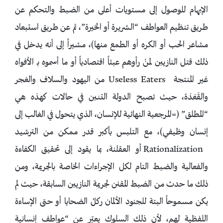
الإبهام للوصول إلى مستويات أعلى من الضبط والتحكم عن
طريق تنظيم العواطف “الشريرة أو الخيرة”، ثم عن طريق استبعاد
مشاعر الحب أو الكره أو الطمع منها)، مشيراً إلى أنه يدخل في
ذلك قتل النازيين لمنْ رأوهم عبئاً اقتصادياً أو ما أسموه بـ الأفواه
غير المنتجة Useless Eaters من اليهود والسلاف والغجر
والقَعَدَة، حيث تصبح الدولة التنين في حالات كهذه هي
“المطلق” (=المرجعية النهائية للإنسان، الذي يتحول في الغالب إلى
إنسان وظيفي)، مع التلبس بأكبر قدر ممكن من الترشيد
Rationalization أو العقلنة، بما يقود إلى تحقيق الكفاءة
والفعالية والضبط التام لكل الإجراءات الخاصة بالجريمة، ومن
ذلك ما حدث من الضبط المقنن لجريمة النازيين السابقة، حيث لم
يكن مسموحاً البتة للجنود الألمان ركلُ الضحايا أو حتى الإساءة
اللفظية لهم، لأن ذلك السلوك يعبّر عن “عواطف إنسانية