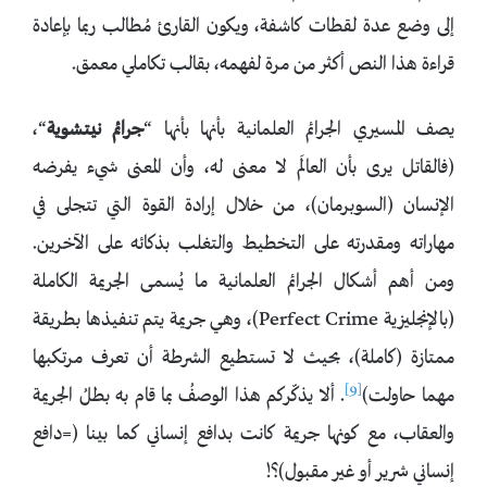
إلى وضع عدة لقطات كاشفة، ويكون القارئ مُطالب ربما بإعادة
قراءة هذا النص أكثر من مرة لفهمه، بقالب تكاملي معمق.
يصف المسيري الجرائم العلمانية بأنها بأنها “
جرائم نيتشوية
“،
(فالقاتل يرى بأن العالَم لا معنى له، وأن المعنى شيء يفرضه
الإنسان (السوبرمان)، من خلال إرادة القوة التي تتجلى في
مهاراته ومقدرته على التخطيط والتغلب بذكائه على الآخرين.
ومن أهم أشكال الجرائم العلمانية ما يُسمى الجريمة الكاملة
(بالإنجليزية Perfect Crime)، وهي جريمة يتم تنفيذها بطريقة
ممتازة (كاملة)، بحيث لا تستطيع الشرطة أن تعرف مرتكبها
[9]
مهما حاولت)
. ألا يذكّركم هذا الوصفُ بما قام به بطلُ الجريمة
والعقاب، مع كونها جريمة كانت بدافع إنساني كما بينا (=دافع
إنساني شرير أو غير مقبول)؟!