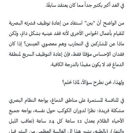
في الغد أكبر بكثير جداً مما كان يعتقد سابقًا.
من الواضح أنّ “بين” استفاد من إعادة توظيف قشرته البصرية
للقيام بأعمال الحواس الأخرى لأنه فقد عينيه بشكل دائم، ولكن
ماذا عن المشاركين في التجارب وهم معصوبي العينين؟ إذا كان
فقدان الإحساس مؤقتًا فقط، فإنّ إعادة التوظيف السريع لمنطقة
الدماغ قد لا يكون مفيدًا بالدرجة الكافية.
ولهذا، نحن نطرح سؤالاً، لماذا نحلم؟
في المنافسة المستمرة على مناطق الدماغ، يواجه النظام البصري
مشكلة فريدة: نظرًا لدوران الكوكب حول نفسه، يواجه جميع
الأحياء الظلام بمعدل 12 ساعة كل 24 ساعة (تعاقب الليل
والنهار). (بالطبع، يشير هذا إلى الغالبية العظمى من البشر قبل