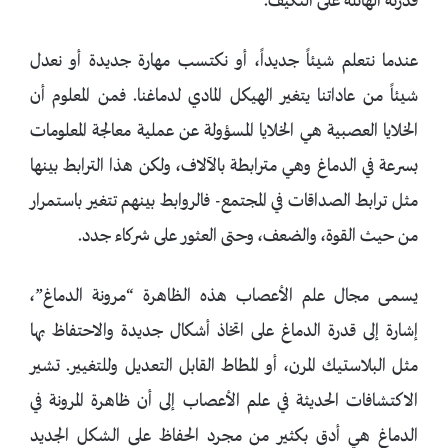
قدرته الهائلة على التكيف.
عندما نتعلم شيئاً جديداً، أو نكتسب مهارة جديدة أو نعدل
شيئاً من عاداتنا يتغير الهيكل المادي لدماغنا. فمن المعلوم أن
الخلايا العصبية هي الخلايا المسؤولة عن عملية معالجة المعلومات
بسرعة في الدماغ وهي مترابطة بالآلاف، ولكن هذا الترابط بينها
مثل ترابط الصداقات في المجتمع- فالروابط بينهم تتغير باستمرار
من حيث القوة، والضعف، وحتى العثور على شركاء جدد.
يسمى مجال علم الأعصاب هذه الظاهرة “مرونة الدماغ”،
إشارة إلى قدرة الدماغ على اتخاذ أشكال جديدة والاحتفاظ بها
مثل البلاستيك المرن، أو المطاط القابل التعديل وللتغيير. تشير
الاكتشافات الحديثة في علم الأعصاب إلى أن ظاهرة المرونة في
الدماغ هي أدق بكثير من مجرد الحفاظ على الشكل الجديد