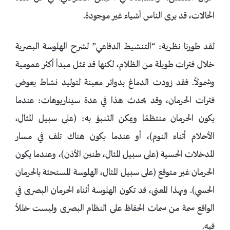
الحالات، قد يرى الناس أشياء غير موجودة.
لقد طورنا نظرية: “التنشيط الدفاعي” لشرح الهلوسة البصرية
خلال فترات طويلة من الظلام، لكنها قد تمثل مبدأ أكثر عمومية
وشمولاً. فقد زودت الدماغ بدوائر معينة لتوليد نشاط يعوض
فترات الحرمان، وقد يحدث هذا في عدة سيناريوهات: عندما
يكون الحرمان منتظمًا ويمكن التنبؤ به: (على سبيل المثال،
الأحلام أثناء النوم)، أو عندما يكون هناك تلف في مسار
المدخلات الحسية (على سبيل المثال، طنين الأذن)، وعندما يكون
الحرمان غير متوقع (على سبيل المثال، الهلوسة المستحثة بالحرمان
الحسي). وبهذا المعنى، قد تكون الهلوسة أثناء الحرمان البصرى في
الواقع سمة من سمات الحفاظ على النظام البصرى وليست خللاً
فيه.