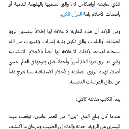
الذي نعايشه أوانعكاس له، والتي نسميها بالهلوسة المنامية أو
بأضغاث الأحلام بلغة
القرآن الكريم
.
ومن المؤكد أنّ هذه المقاربة لا علاقة لها إطلاقاً بتفسير الرؤيا
الصادقة أوالمنامات والتى تكون بمثابة إشارات وتنبيهات من الله
سبحانه لعباده، وكذلك لا علاقة لها أيضاً بالأحلام الاستباقية
والتي قد يرى فيها النائم أموراً وأحداثاً قبل وقوعها في العالم الحسي
أصلا، فهذه الرؤى الصادقة والأحلام الاستباقية مما يخرج تماماً
عن نطاق الدراسات العصبية.
يبدأ الكاتب مقالته كالآتي:
عندما كان يبلغ الفتى “بين” من العمر عامين، توقفت عينه
اليسرى عن الرؤية. أخذته والدته إلى الطبيب وسرعان ما اكتشف