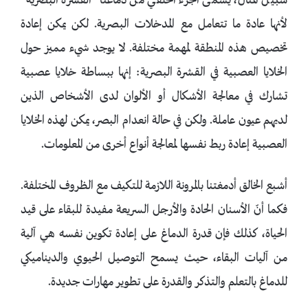
سبيل المثال، يسمى الجزء الخلفي من دماغنا “القشرة البصرية”
لأنها عادة ما تتعامل مع المدخلات البصرية. لكن يمكن إعادة
تخصيص هذه المنطقة لمهمة مختلفة. لا يوجد شيء مميز حول
الخلايا العصبية في القشرة البصرية: إنها ببساطة خلايا عصبية
تشارك في معالجة الأشكال أو الألوان لدى الأشخاص الذين
لديهم عيون عاملة. ولكن في حالة انعدام البصر، يمكن لهذه الخلايا
العصبية إعادة ربط نفسها لمعالجة أنواع أخرى من المعلومات.
أشبع الخالق أدمغتنا بالمرونة اللازمة للتكيف مع الظروف المختلفة.
فكما أنّ الأسنان الحادة والأرجل السريعة مفيدة للبقاء على قيد
الحياة، كذلك فإن قدرة الدماغ على إعادة تكوين نفسه هي آلية
من آليات البقاء، حيث يسمح التوصيل الحيوي والديناميكي
للدماغ بالتعلم والتذكر والقدرة على تطوير مهارات جديدة.