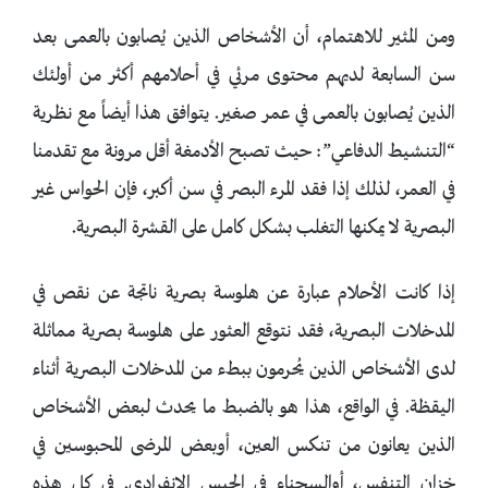
ومن المثير للاهتمام، أن الأشخاص الذين يُصابون بالعمى بعد
سن السابعة لديهم محتوى مرئي في أحلامهم أكثر من أولئك
الذين يُصابون بالعمى في عمر صغير. يتوافق هذا أيضاً مع نظرية
“التنشيط الدفاعي”: حيث تصبح الأدمغة أقل مرونة مع تقدمنا
في العمر، لذلك إذا فقد المرء البصر في سن أكبر، فإن الحواس غير
البصرية لا يمكنها التغلب بشكل كامل على القشرة البصرية.
إذا كانت الأحلام عبارة عن هلوسة بصرية ناتجة عن نقص في
المدخلات البصرية، فقد نتوقع العثور على هلوسة بصرية مماثلة
لدى الأشخاص الذين يُحرمون ببطء من المدخلات البصرية أثناء
اليقظة. في الواقع، هذا هو بالضبط ما يحدث لبعض الأشخاص
الذين يعانون من تنكس العين، أوبعض المرضى المحبوسين في
خزان التنفس، أوالسجناء في الحبس الانفرادي. في كل هذه