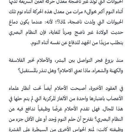
الحيوانات التي تولد غير ناضجة معدل حركة العين السريعة لديها
أثناء النوم أكبر بحوالى٨ مرات من معدل هذه الحركة أثناء نوم تلك
الحيوانات التي ولدت ناضجة، لماذا؟؛ لأنه: عندما يكون دماغ
حديث الولادة غير ناضج ومرناً للغاية، فإن النظام البصري
يتطلب مزيدًا من الجهد للدفاع عن نفسه أثناء النوم.
منذ بزوغ فجر التواصل بين البشر، والأحلام تحير الفلاسفة
والكهنة والشعراء. ماذا تعني الاحلام؟ وهل تنذر بالمستقبل؟
في العقود الأخيرة، أصبحت الأحلام أيضاً تحت أنظار علماء
الأعصاب باعتبارها واحدة من الألغاز المركزية التي لم يتم حلها في
هذا المجال. فهل تقدم الأحلام غرضًا وظيفياً تدافع فيه عن
النظام البصري؟ نقترح أنّ حلم النوم وُجد أو على الأقل جزء من
وظيفته كانت: لمنع الحواس الأخرى من السيطرة على القشرة