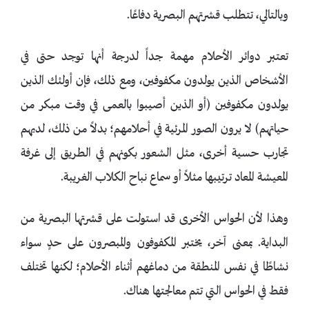
وبالتالي، تتطلب قشرتهم البصرية دفاعًا.
تعتبر دوائر الأحلام مهمة جداً لدرجة أنها توجد حتى في
الأشخاص الذين يولدون مكفوفين، ومع ذلك، فإن أولئك الذين
يولدون مكفوفين (أو الذين أصيبوا بالعمى في وقت مبكر من
حياتهم) لا يرون الصور المرئية في أحلامهم؛ بدلاً من ذلك، لديهم
تجارب حسية أخرى، مثل الشعور بكونهم في الطريق إلى غرفة
المعيشة المعاد ترتيبها مثلاً أو سماع نباح الكلاب الغريبة.
وهذا لأن الحواس الأخرى قد استولت على قشرتها البصرية من
البداية. بمعنى آخر، يختبر المكفوفون والمبصرون على حدٍ سواء
نشاطًا في نفس المنطقة من دماغهم أثناء الأحلام؛ لكنها تختلف
فقط في الحواس التي تتم معالجتها هناك.