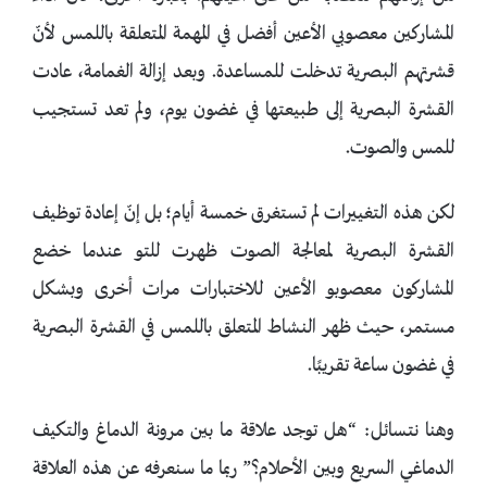
المشاركين معصوبي الأعين أفضل في المهمة المتعلقة باللمس لأنّ
قشرتهم البصرية تدخلت للمساعدة. وبعد إزالة الغمامة، عادت
القشرة البصرية إلى طبيعتها في غضون يوم، ولم تعد تستجيب
للمس والصوت.
لكن هذه التغييرات لم تستغرق خمسة أيام؛ بل إنّ إعادة توظيف
القشرة البصرية لمعالجة الصوت ظهرت للتو عندما خضع
المشاركون معصوبو الأعين للاختبارات مرات أخرى وبشكل
مستمر، حيث ظهر النشاط المتعلق باللمس في القشرة البصرية
في غضون ساعة تقريبًا.
وهنا نتسائل: “هل توجد علاقة ما بين مرونة الدماغ والتكيف
الدماغي السريع وبين الأحلام؟” ربما ما سنعرفه عن هذه العلاقة