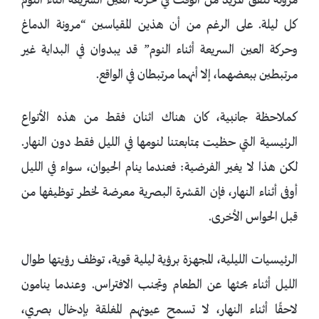
مرونة تنفق المزيد من الوقت في حركة العين السريعة أثناء النوم
كل ليلة. على الرغم من أن هذين المقياسين “مرونة الدماغ
وحركة العين السريعة أثناء النوم” قد يبدوان في البداية غير
مرتبطين ببعضهما، إلا أنهما مرتبطان في الواقع.
كملاحظة جانبية، كان هناك اثنان فقط من هذه الأنواع
الرئيسية التي حظيت بمتابعتنا لنومها في الليل فقط دون النهار.
لكن هذا لا يغير الفرضية: فعندما ينام الحيوان، سواء في الليل
أوفى أثناء النهار، فإن القشرة البصرية معرضة لخطر توظيفها من
قبل الحواس الأخرى.
الرئيسيات الليلية، المجهزة برؤية ليلية قوية، توظف رؤيتها طوال
الليل أثناء بحثها عن الطعام وتجنب الافتراس. وعندما ينامون
لاحقًا أثناء النهار، لا تسمح عيونهم المغلقة بإدخال بصري،