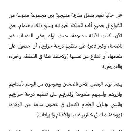
نحن حالياً نقوم بعمل مقارنة منهجية بين مجموعة متنوعة من
الأنواع في جميع أنحاء المملكة الحيوانية ونتابع ذلك باهتمام. حتى
الآن، كانت الأدلة مشجعة، حيث تولد بعض الثدييات غير
ناضجة، وغير قادرة على تنظيم درجة حرارتها، أو الحصول على
طعامها، أو الدفاع عن نفسها (ولاحظنا هذا في القطط، والجراء،
والقوارض).
بينما يولد البعض الآخر ناضجين ويخرجون من الرحم بأسنانهم
وفروهم وأعينهم مفتوحة وقدرتهم على تنظيم درجة حرارتهم
والمشي وتناول الطعام تكتمل في غضون ساعة من الولادة،
(ووجدنا ذلك في خنازير غينيا والأغنام والزرافات).