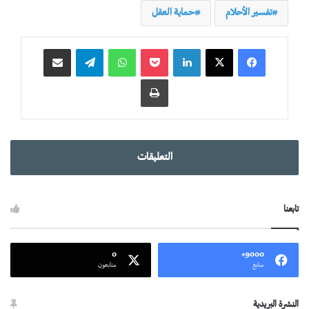
تفسير الأحلام
حماية العقل
لينكدإن
‫Pocket
واتساب
تيلقرام
مشاركة عبر البريد
طباعة
التعليقات
تابعنا
0
9000+
متابع
متابعون
النشرة البريدية