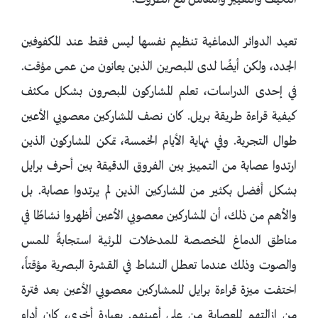
التكيف والتغيير والتعامل مع الظروف.
تعيد الدوائر الدماغية تنظيم نفسها ليس فقط عند المكفوفين
الجدد، ولكن أيضًا لدى المبصرين الذين يعانون من عمى مؤقت.
في إحدى الدراسات، تعلم المشاركون المبصرون بشكل مكثف
كيفية قراءة طريقة بريل. كان نصف المشاركين معصوبي الأعين
طوال التجربة. وفي نهاية الأيام الخمسة، تمكن المشاركون الذين
ارتدوا عصابة من التمييز بين الفروق الدقيقة بين أحرف برايل
بشكل أفضل بكثير من المشاركين الذين لم يرتدوا عصابة. بل
والأهم من ذلك، أن المشاركين معصوبي الأعين أظهروا نشاطًا في
مناطق الدماغ المخصصة للمدخلات المرئية استجابةً للمس
والصوت وذلك عندما تعطل النشاط في القشرة البصرية مؤقتاً،
اختفت ميزة قراءة برايل للمشاركين معصوبي الأعين بعد فترة
من إزالتهم للعصابة من على أعينهم. بعبارة أخرى، كان أداء