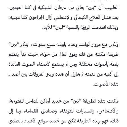
الطبيب أن “بين” يعاني من سرطان الشبكية في كلتا العينين.
بعد فشل العلاج الكيمائي والإشعاعي أزال الجراحون كلتا عينيه؛
وبذلك انعدمت الرؤية بالنسبة “لبين” للأبد.
ولكن مع مرور الوقت وعند بلوغه سبع سنوات، ابتكر “بين”
طريقة مكنته من فك رموز العالم من حوله، حيث بدأ يتمتم
بفمه بأصوات مختلفة ومن ثم يستمع لأصداء الصوت العائدة
إلى أذنيه من تمتمته ثم يحاول أن يحدد ويميز الفروقات بين أصداء
هذه الأصوات.
مكنت هذه الطريقة “بين” من تحديد أماكن المداخل المفتوحة،
والأشخاص، والسيارات المتوقفة، وصناديق القمامة، وما إلى
ذلك، فهو بهذه الطريقة تمكن من تحديد مواقع الأشياء بالصدى