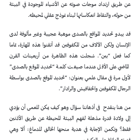
عن طريق ارتداد موجات صوته عن الأشياء الموجودة في البيئة
من حوله، والتقاط انعكاساتها لبناء نموذج عقلي لمحيطه.
قد يبدو تحديد المواقع بالصدى موهبة عجيبة وغير مألوفة لدى
الإنسان ولكن الآلاف من المكفوفين قد أتقنوا هذه المهارة، تماما
كما فعل “بين”. سُجلت هذه الظاهرة من أربعينات القرن
الماضي على الأقل عندما صيغت كلمة “تحديد الموقع بالصدى”
لأول مرة في مقال علمي بعنوان: “تحديد الموقع بالصدى بواسطة
الرجال المكفوفين والخفافيش والرادار”.
من هنا ينقدح فى أذهاننا سؤال وهو كيف يمكن للعمى أن يؤدي
إلى ولادة قدرة مذهلة لفهم البيئة المحيطة عن طريق الأذنين
فقط؟ وتكمن الإجابة في هدية منحها الخالق للدماغ: ألا وهي