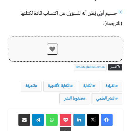
[1]
جسيم أولي يُظن أنه المسؤول عن اكتساب المادة لكتلتها
(المترجمة).
المصدر
timeshighereducation
القراءة
الكتابة
الكتابة الأكاديمية
المعرفة
النشر العلمي
ضغوط النشر
لينكدإن
‫Pocket
واتساب
تيلقرام
مشاركة عبر البريد
طباعة