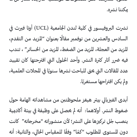
يمكننا نشره.
نشرت البروفيسور في كلية لندن الجامعية (UCL) أوتا فيرث في
السادس والعشرين من نوفمبر مقالًا بعنوان “المزيد من التقدم،
المزيد من العجلة، المزيد من الضغط، المزيد من الخسائر” ، تندب
فيه ضرر آثار كثرة النشر. وأحد الحلول التي اقترحتها كان تقييد
عدد المقالات التي يحق للباحث نشرها سنويًا في المجلات العلمية،
ولم يكن اقتراحها مستغربًا.
أبدى الفيزيائي بيتر هيغز ملحوظتين من مشاهداته الهامة حول
ضغوط النشر. أولاهما: أنه لم يحصل على وظيفة في بيئة أكاديمية
ينصب جُل تركيزها على النشر؛ لأن منشوراته “مخرجاته” كانت
دون المستوى المطلوب “كمًا” وفقًا للمقياس الحالي، والثانية: أنه