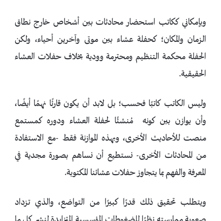
وبإمكاني ككاتب استحضار محادثات بين أشخاص خارج نطاق
الزمان والمكان؛ كحفلة عشاء بين موتى وآخرين أحياء، ولكن
الحفلة محكمة التنظيم ومحترمة وودية بخلاف حفلات العشاء
الحقيقية.
وليس الكاتب كاتبًا فحسب؛ بل لابد أن يكون قارئًا نهمًا أيضًا،
وأن يوازن بين كونه مُنشئًا لحفلة العشاء ودوره كمستمع
منصت للأحاديث الأخرى، وبهذه الموازنة فقط -مع الاستفادة
من المحادثات الأخرى- نستطيع أن نساهم بصورة مجدية في
المعرفة والفهم بما يتجاوز حفلات عشائنا المكتوبة.
ويتطلب تحقيق ذلك قدرًا كبيرًا من التواضع، والذي تزداد
صعوبة ممارسته نظرًا للضغوطات المؤسسية المتزايدة لنشر كل ما