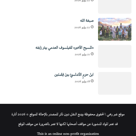
22 يوليو 2026
صبغة الله
22 يوليو 2026
«المسيح الأخير» للفيلسوف العدمي بيتر زابفه
21 يوليو 2026
ابنُ حزمٍ الأندلسيِّ بينَ قِصَّتَين
18 يوليو 2026
موقع غير ربحي | الحقوق محفوظة ويمنع النقل دون ذكر للمصدر بالإحالة للموقع © 2026 أثارة
قد تعبر المواد المنشورة عن مواقف أصحابها لكنها لا تعبر بالضرورة عن موقف الموقع
This is an online non-profit organization