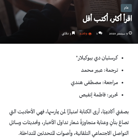
عام
اقرأ أكثر، اُكتب أقل
9 سبتمبر 2020
1
2٬269
3 دقائق
كرستيان دي بيوكيلار*
ترجمة: عبير محمد
مراجعة: مصطفى هندي
تحرير: فاطمة إنفيص
بصفتي أكاديميًا، أرى الكتابة امتيازًا لمن يمارسها، فهي الأحاديث التي
تصاغ بتأنٍ وعناية متجاوزةً سُعار تداول الأخبار، وتحديثات وسائل
التواصل الاجتماعي التلقائية، وأصوات المتحدثين المتداخلة.