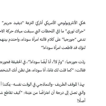
يحكي الأنثروبولوجي الأمريكي أناركيّ النزعة “ديفيد جريبر
“حراك ثوري” ما (في اللحظات التي سبقت ميلاد حركة الا
تدعى “جورجيا” على كلام قالته امرأة سوداء، واحتدم بينه
لتوّك قد قاطعت امرأة سوداء!”
ردّت جورجيا: “ولم لا؟، أنا أيضًا سوداء!”، في الحقيقة فجور
فقالت: “كما قلت لك تمامًا، أنا سوداء، هل تظن أنك الشخص
بهذا الموقف الطريف -والنماذجي في الوقت نفسه- يمكننا أن
والتي تصل إلى درجة أن اعتراضًا من عيّنة: “كيف تقاطع شخ
أصلًا!