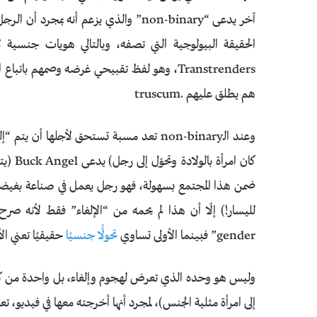
آخر يدعى “non-binary” والذي يزعم أنه
الحقيقة البيولوجية التي تصفه، وبالتالي هويات جنسية ل
Transtrenders، وهو لفظ تقبيحي غرضه وصمهم ب
هم يطلق عليهم .truscum
وعند الـnon-binary تعد مسبة تستحق لأجلها
كان ام
ضمن هذا المجتمع بسهولة، فهو رجل يعمل في صناعة بغيضة
gender” فبينما الأولى تساوي
تحولًّا جنسيًا
حقيقيًا تعني ال
إلى امرأة مثلية الجنس)، لمجرد أنها أخرجته معها في فيديو،