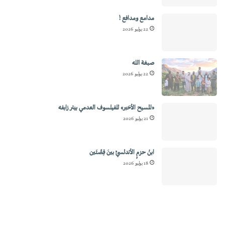
مدامع ومدافع !
22 يوليو 2026
صبغة الله
22 يوليو 2026
«المسيح الأخير» للفيلسوف العدمي بيتر زابفه
21 يوليو 2026
ابنُ حزمٍ الأندلسيِّ بينَ قِصَّتَين
18 يوليو 2026