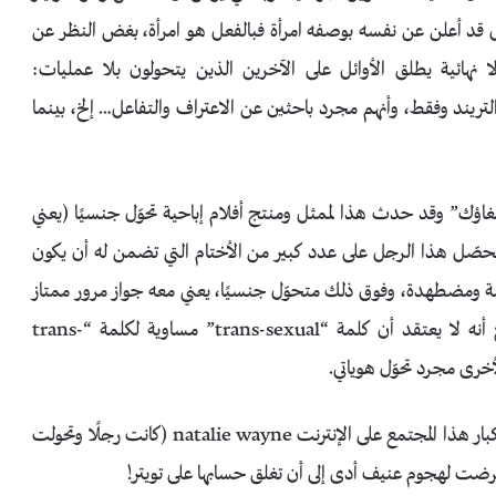
 بمجرد أن الرجل قد أعلن عن نفسه بوصفه امرأة فبالفعل هو امرأة، بغض النظر عن
ا نهائية يطلق الأوائل على الآخرين الذين يتحولون بلا عمليات:
اتباع التريند وفقط، وأنهم مجرد باحثين عن الاعتراف والتفاعل… إلخ، بينما
 أن يتم “إلغاؤك” وقد حدث هذا لممثل ومنتج أفلام إباحية تحوّل جنسيًا (يعني
رأة بالولادة وتحوّل إلى رجل) يدعى Buck Angel (يتحصّل هذا الرجل على عدد كبير من الأختام التي تضمن له أن يكون
 ومضطهدة، وفوق ذلك متحوّل جنسيًا، يعني معه جواز مرور ممتاز
لليسار!) إلّا أن هذا لم يحمه من “الإلغاء” فقط لأنه صرح أنه لا يعتقد أن كلمة “trans-sexual” مساوية لكلمة “trans-
أخرى مجرد تحوّل هوياتي.
وليس هو وحده الذي تعرض لهجوم وإلغاء، بل واحدة من كبار هذا المجتمع على الإنترنت natalie wayne (كانت رجلًا وتحولت
 تعرضت لهجوم عنيف أدى إلى أن تغلق حسابها على تويتر!