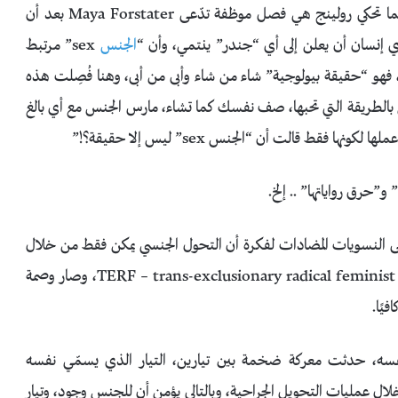
كانت هذه التغريدات تبعًا لعدة حوادث حصلت، أبرزها كما تحكي رولينج هي فصل موظفة تدّعى Maya Forstater بعد أن
ي إنسان أن يعلن إلى أي “جندر” ينتمي، وأن “
الجنس
sex” مرتبط
 فهو “حقيقة بيولوجية” شاء من شاء وأبى من أبى، وهنا فُصِلت هذه
س بالطريقة التي تحبها، صف نفسك كما تشاء، مارس الجنس مع أي بالغ
قط قالت أن “الجنس sex” ليس إلا حقيقة؟!”
و”حرق رواياتها” .. إلخ.
لى النسويات المضادات لفكرة أن التحول الجنسي يمكن فقط من خلال
أن يعلن شخص أنه امرأة أو تعلن امرأة أنها رجل، مصطلح TERF – trans-exclusionary radical feminist، وصار وصمة
يًا.
سه، حدثت معركة ضخمة بين تيارين، التيار الذي يسمّي نفسه
من خلال عمليات التحويل الجراحية، وبالتالي يؤمن أن للجنس وجود، وتيار