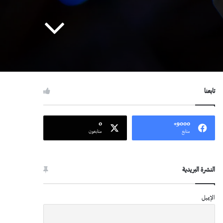
تابعنا
0
9000+
متابع
متابعون
النشرة البريدية
الإيميل