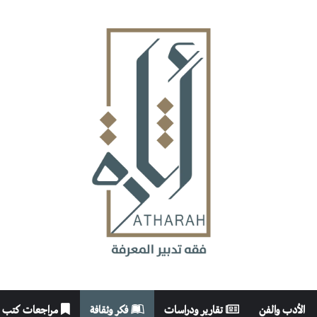
الأدب والفن
تقارير ودراسات
فكر وثقافة
مراجعات كتب