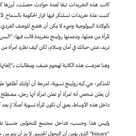
كتبت عدّة تغريدات تستنكر فيها قرار الحكومة بالسماح لأ
بالولادة البيولوجية وشيء لا يمكن أن يخضع للوصف الفردي،
المرأة من عملها، ودعمتها رولينج بتغريدة قالت فيها: “الب
تريد، عش حياتك في أمان وسلام، لكن كيف تطرد امرأة من عملها لكونها ف
وهنا تعرّضت هذه الكاتبة لهجوم عنيف، ومطالبات بـ”إلغائها” 
للتذكير: جي.كيه.رولينج نسوية، لدرجة أن أولئك أطلقوا ع
داخل هذه الأوساط، يعني أن تكون المرأة نسوية أصلًا لم يعد كاف
وليس هذا وحسب، فداخل مجتمع المتحوّلين جنسيًا نف
“binary” الذي يؤمن أن التحوّل الجنسي لا بد أن يتم 