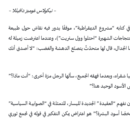
– نيكولاس غوميز دافيللا –
” في كتابه “مشروع الديمقراطية”، موقفًا يدور فيه نقاش حول طبيعة
حتجاجات الشهيرة “احتلوا وول ستريت”)، وعندما اعترضت زميلة له
ما الجدال، قال لها متحدّثٌ يتصنّع الدهشة والغضب: “لا أصدق أنك
جيا شقراء، وبعدما قهقه الجميع، سألها الرجل مرّة أخرى: “أنت ماذا؟”
 الأسود الوحيد هنا؟”
 نفهم “العقيدة” الجديدة لليسار، المتمثلة في “الصوابية السياسية”
صًا أسود البشرة؟” هو اعتراض يمكن التفكير في قوله في تجمع ثوري