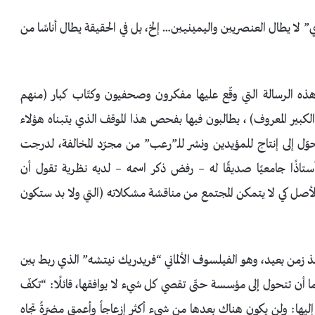
 لا يطال العنصريين واليمينيين… إلخ، بل في الحقيقة يطال أناسًا من
ه الرسالة التي وقّع عليها مفكرون وصحفيون وكتّاب كبار (منهم
كبير المعروف) ، يطالبون فيها بفحص هذا الموقف الذي يتبناه هؤلاء
وّل إلى إنتاج للمؤيدين ونشر للـ”رعب” من مجرّد المخالفة، لدرجت
 الكاتبة الأمريكيةBarbara Gallagher أن أستاذًا جامعيًا صديقًا له – رفض ذكر اسمه – لديه نظرية تقول أن
لأصل كي لا يتمكن المجتمع من مناقشة مشكلاته (التي ولا بد ستكون
نذ زمن بعيد، وهو الفيلسوف الألماني “فريدريك نيتشه” الذي ربط بين
ما أن تتحول إلى مؤسسة حتّى تقصي كل شيء لا يوافقها، قائلًا: “تكفّ
نا إليها: ولن يكون هناك بعدها من شيء أكثر إزعاجاً وأعمق مضرّةً تجاه