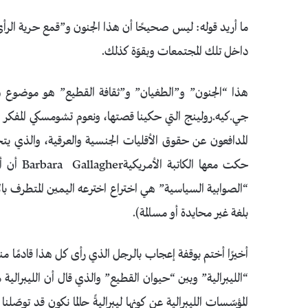
ما أريد قوله: ليس صحيحًا أن هذا الجنون و”قمع حرية الرأي”
داخل تلك المجتمعات وبقوّة كذلك.
هذا “الجنون” و”الطغيان” و”ثقافة القطيع” هو موضوع هذ
جي.كيه.رولينج التي حكينا قصتها، ونعوم تشومسكي المفكر ال
المدافعون عن حقوق الأقليات الجنسية والعرقية، والذي يتح
حكت معها
“الصوابية السياسية” هي اختراع اخترعه اليمين المتطرف با
بلغة غير محايدة أو مسالمة).
أخيرًا أختم بوقفة إعجاب بالرجل الذي رأى كل هذا قادمًا م
“الليبرالية” وبين “حيوان القطيع” والذي قال أن الليبرالية 
المؤسّسات الليبرالية عن كونها ليبراليةً حالما نكون قد توصّل