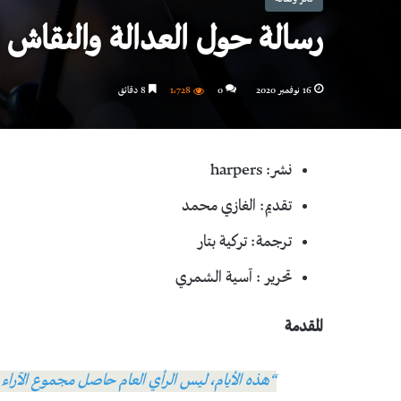
رسالة حول العدالة والنقاش ا
16 نوفمبر 2020
0
1٬728
8 دقائق
نشر: harpers
تقديم: الغازي محمد
ترجمة: تركية بتار
تحرير : آسية الشمري
المقدمة
“هذه الأيام، ليس الرأي العام حاصل مجموع الآراء 