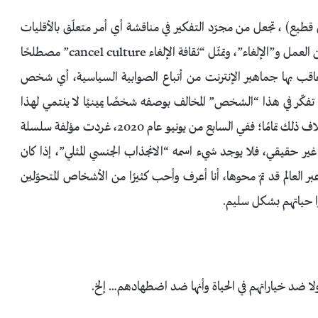
لى قطيع) ، تجعل من مجرّد التفكير في مناقشة أي أمر متعلّق بالأقليات
أو الدين الجديد للصواب السياسي إلى سبب مباشر للطرد من العمل و”الإلغاء”، وتمثّل “ثقافة الإلغاء cancel culture” مصطلحًا
 تعاقب بها جماهير الإنترنت من أتباع الصوابية السياسية، أي شخص
فكّر في هذا “الشخص” المخالف بوصفه شخصًا يمينيًا لا ينتمي لهذا
التيّار، مثلًا كـ “جوردان بيترسون”، فالحقيقة أن الأمر على خلاف ذلك تمامًا؛ ففي السابع من يونيو عام 2020، غردت مؤلفة سلسلة
غير حقيقي، فلا يوجد شيء اسمه “الانجذاب الجنسي المثلي”، إذا كان
العالم قد تمّ محوها، أنا أعرف وأحب كثيرًا من الأشخاص المتحوّلين
وا حياتهم بشكل سليم.
لا ضد خياراتهم في الحياة وأنها ضد اضطهادهم… إلخ.