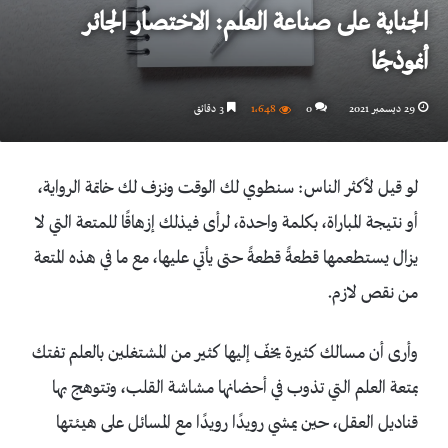
الجناية على صناعة العلم: الاختصار الجائر
أنموذجًا
29 ديسمبر 2021
0
1٬648
3 دقائق
لو قيل لأكثر الناس: سنطوي لك الوقت ونزف لك خاتمة الرواية،
أو نتيجة المباراة، بكلمة واحدة، لرأى فيذلك إزهاقًا للمتعة التي لا
يزال يستطعمها قطعةً قطعةً حتى يأتي عليها، مع ما في هذه المتعة
من نقص لازم.
وأرى أن مسالك كثيرة يخفّ إليها كثير من المشتغلين بالعلم تفتك
بمتعة العلم التي تذوب في أحضانها مشاشة القلب، وتتوهج بها
قناديل العقل، حين يمشي رويدًا رويدًا مع المسائل على هيئتها