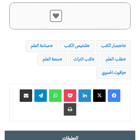
اختصار الكتب
تلخيص الكتب
صناعة العلم
طلب العلم
كتب التراث
متعة العلم
ياقوت الحموي
لينكدإن
‫Pocket
واتساب
تيلقرام
مشاركة عبر البريد
طباعة
التعليقات