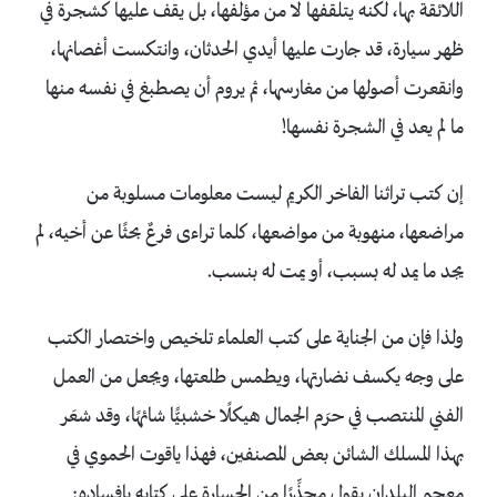
اللائقة بها، لكنه يتلقفها لا من مؤلفها، بل يقف عليها كشجرة في
ظهر سيارة، قد جارت عليها أيدي الحدثان، وانتكست أغصانها،
وانقعرت أصولها من مغارسها، ثم يروم أن يصطبغ في نفسه منها
ما لم يعد في الشجرة نفسها!
إن كتب تراثنا الفاخر الكريم ليست معلومات مسلوبة من
مراضعها، منهوبة من مواضعها، كلما تراءى فرعٌ بحثًا عن أخيه، لم
يجد ما يمد له بسبب، أو يمت له بنسب.
ولذا فإن من الجناية على كتب العلماء تلخيص واختصار الكتب
على وجه يكسف نضارتها، ويطمس طلعتها، ويجعل من العمل
الفني المنتصب في حرَم الجمال هيكلًا خشبيًّا شائهًا، وقد شعَر
بهذا المسلك الشائن بعض المصنفين، فهذا ياقوت الحموي في
معجم البلدان يقول محذِّرًا من الجسارة على كتابه بإفساده: