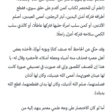
(اعلم أن المختصر لكتاب كمن أقدم على خلق سوي، فقطع
أطرافه فتركه أشل اليدين، أبتر الرجلين، أعمى العينين، أصلم
الأذنين، أو كمن سلب امرأة حليها فتركها عاطلًا، أو كالذي سلب
الكمي سلاحه فتركه أعزل راجلًا.
وقد حكي عن الجاحظ أنه صنف كتابًا وبوّبه أبوابًا، فأخذه بعض
أهل عصره فحذف منه أشياء وجعله أشلاء، فأحضره وقال له: يا
هذا إن المصنف كالمصور وإني قد صورت في تصنيفي صورة كانت
لها عينان فعورتهما، أعمى الله عينيك، وكان لها أذنان
فصلمتهما، صلم الله أذنيك، وكان لها يدان فقطعتهما، قطع الله
يديك).
أما لو كان الاختصار على وجه علمي معتبر ينهد إليه من