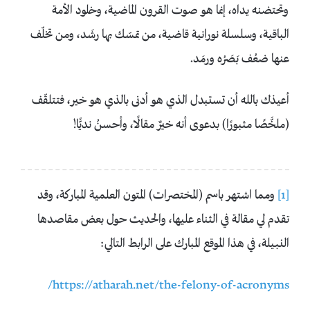
وتحتضنه يداه، إنما هو صوت القرون الماضية، وخلود الأمة
الباقية، وسلسلة نورانية قاضية، من تمسّك بها رشَد، ومن تخلّف
عنها ضعُف بَصَرُه ورمَد.
أعيذك بالله أن تستبدل الذي هو أدنى بالذي هو خير، فتتلقّف
(ملخَّصًا مثبورًا) بدعوى أنه خيرٌ مقالًا، وأحسنُ نديًّا!
[1]
ومما اشتهر باسم (المختصرات) المتون العلمية المباركة، وقد
تقدم لي مقالة في الثناء عليها، والحديث حول بعض مقاصدها
النبيلة، في هذا الموقع المبارك على الرابط التالي:
https://atharah.net/the-felony-of-acronyms/