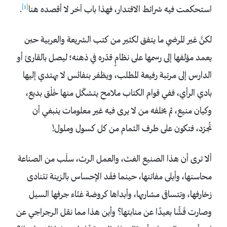
[1]
استحكمت فيه شرائط الاقتدار، فهذا باب آخر لا أقصده هنا
.
لكنَّ غير المرضي ما يتفق لكثير من كتب الشريعة والعربية حين
يعمد مؤلفها إلى رسمها على نظامٍ قدّره في ذهنه؛ ليصل بالقارئ أو
الدارس إلى مرتبة رفيعة المطلب، ويظفر بنفائس لا يهتدي إليها
بادي الرأي، ففي قوام الكتاب ملامح يتشكّل منها خَلْق بديع،
وكيان منيع، ثم يخلفه من لا يرى فيه غير معلومات ينبغي أن
تُجرّد، فتكون على طرف الثمام من كل كسول وملول!
ألا ترى أن هذا الصنيع الغث، والعمل الرث، سلَب من الصناعة
محاسنها، وأبلى مفاتنها، حينما فقَد الإحساس بالزينة تتنادى
زخارفها، وتتساقى مشاربها، وأبداها كروضة غنّاء جرفها السيل
وصارت قَشًّا بعيدًا عن منابتها؟ وأين هذا مما نقل الرجراجي عن