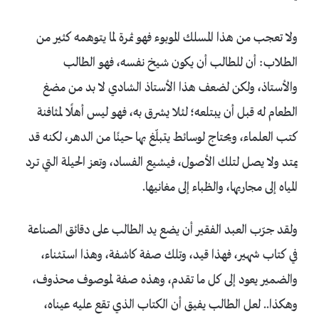
ولا تعجب من هذا المسلك الموبوء فهو ثمرة لما يتوهمه كثير من
الطلاب: أن للطالب أن يكون شيخ نفسه، فهو الطالب
والأستاذ، ولكن لضعف هذا الأستاذ الشادي لا بد من مضغ
الطعام له قبل أن يبتلعه؛ لئلا يشرق به، فهو ليس أهلًا لمثافنة
كتب العلماء، ويحتاج لوسائط يتبلّغ بها حينًا من الدهر، لكنه قد
يمتد ولا يصل لتلك الأصول، فيشيع الفساد، وتعز الحيلة التي ترد
المياه إلى مجاريها، والظباء إلى مغانيها.
ولقد جرّب العبد الفقير أن يضع يد الطالب على دقائق الصناعة
في كتاب شهير، فهذا قيد، وتلك صفة كاشفة، وهذا استثناء،
والضمير يعود إلى كل ما تقدم، وهذه صفة لموصوف محذوف،
وهكذا.. لعل الطالب يفيق أن الكتاب الذي تقع عليه عيناه،