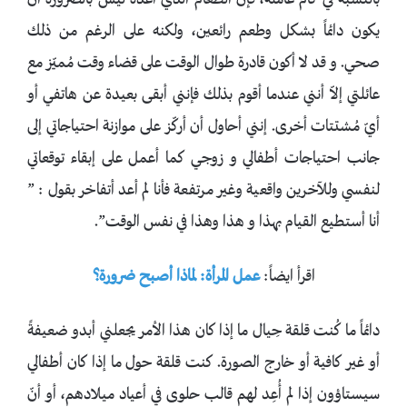
بالنسبة لي كأم عاملة، فإنّ الطعام الذي أُعده ليس بالضرورة أن
يكون دائماً بشكل وطعم رائعين، ولكنه على الرغم من ذلك
صحي. و قد لا أكون قادرة طوال الوقت على قضاء وقت مُميّز مع
عائلتي إلاّ أنني عندما أقوم بذلك فإنني أبقى بعيدة عن هاتفي أو
أيّ مُشتتات أخرى. إنني أحاول أن أركّز على موازنة احتياجاتي إلى
جانب احتياجات أطفالي و زوجي كما أعمل على إبقاء توقعاتي
لنفسي وللآخرين واقعية وغير مرتفعة فأنا لم أعد أتفاخر بقول : ”
أنا أستطيع القيام بهذا و هذا وهذا في نفس الوقت”.
اقرأ ايضاً:
عمل المرأة: لماذا أصبح ضرورة؟
دائماً ما كُنت قلقة حِيال ما إذا كان هذا الأمر يجعلني أبدو ضعيفةً
أو غير كافية أو خارج الصورة. كنت قلقة حول ما إذا كان أطفالي
سيستاؤون إذا لم أُعِد لهم قالب حلوى في أعياد ميلادهم، أو أنّ