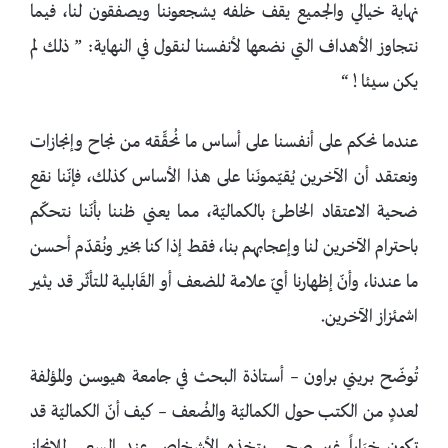
نهاية خيالي والجميع يقف خلفه يشجعوننا ويصفقون لنا، فيما
نتجاوز الأهداف التي نضعها لأنفسنا لنقول في النهاية: ” ذلك لم
يكن سيئا ! “
عندما نحكم على أنفسنا على أساس ما نُحقِّقه من نجاح وإنجازات
ونعتقد أن الآخرين يُقيّمونَنا على هذا الأساس كذلك، فإنّنا نقع
ضحية الاعتقاد الخاطئ بالكماليّة، مما يعني ظننا بأنّنا نتحكّم
باحترام الآخرين لنا وإعجابهم بنا، فقط إذا كنا بخير ونُقدّم أحسن
ما عندنا، وأنّ إظهارنا أيّ علامة للضعف أو القَابلية للتأثّر قد يثير
اشمئزاز الآخرين.
تُوضّح بريني براون – أستاذة البحث في جامعة هيوسن والمؤلفة
لعددٍ من الكتب حول الكماليّة والضُعف – كيف أنّ الكماليّة قد