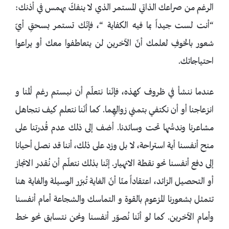
الرغم من صراعك الذاتي المستمر الذي لا ينفكّ يهمس في أذنك:
“أنت لست جيداً بما فيه الكفاية “، فإنّك تستمر بسحقِ أيّ
شعور بالخوفِ لعلمك أنّ الآخرين لن يتعاطفوا معك أو يراعوا
احتياجاتك.
عندما ننشأ في ظروف كهذه، فإنّنا نتعلّم أن نبستم رغم ألمنا و
انزعاجنا أو أن نكتفي بتمني زوالِهِما. كما أنّنا نتعلم كيف نتجاهل
مشاعرنا وندسُّها تحت وسائدنا. أضف إلى ذلك عدم قُدرتنا على
منح أنفسنا أية استراحة، لا بل وزد على ذلك، أننا قد نصل أحيانا
إلى دفع أنفسنا نحو نقطة الانهيار. إنّنا بذلك نتعلّم أن نُقدر الانجاز
أو التحصيل الزائد، اعتقاداً منّا أنّ الغاية تُبرّر الوسيلة والغاية هنا
تتمثل بشعورنا المزعوم بالقوة و التماسك والشجاعة أمام أنفسنا
وأمام الآخرين. كما لو أنّنا نُصوّر أنفسنا ونحن نتسابق نحو خط