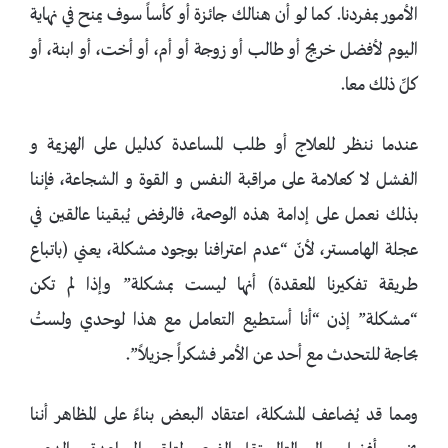
الأمور بمفردنا. كما لو أن هنالك جائزة أو كأساً سوف يمنح في نهاية
اليوم لأفضل خريج أو طالب أو زوجة أو أم، أو أخت، أو ابنة، أو
كلِّ ذلك معا.
عندما ننظر للعلاج أو طلب المساعدة كدليل على الهزيمة و
الفشل لا كعلامة على مراقبة النفس و القوة و الشجاعة، فإننا
بذلك نعمل على إدامة هذه الوصمة، فالرفض يُبقينا عالقين في
عجلة الهامستر، لأنّ “عدم اعترافنا بوجود مشكلة، يعني (باتباع
طريقة تفكيرنا المعقدة) أنها ليست بمشكلة” وإذا لم تكن
“مشكلة” إذن “أنا أستطيع التعامل مع هذا لوحدي ولستُ
بحاجة للتحدث مع أحد عن الأمر فشكراً جزيلاً”.
ومما قد يُضاعف المشكلة، اعتقاد البعض بناءً على المظاهر أننا