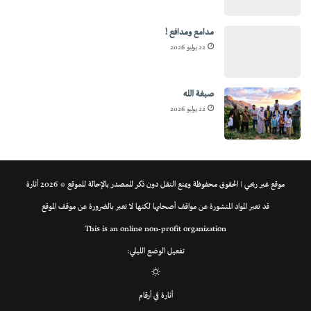
مدامع ومدافع !
22 يوليو 2026
صبغة الله
22 يوليو 2026
موقع غير ربحي | الحقوق محفوظة ويمنع النقل دون ذكر للمصدر بالإحالة للموقع © 2026 أثارة
قد تعبر المواد المنشورة عن مواقف أصحابها لكنها لا تعبر بالضرورة عن موقف الموقع
This is an online non-profit organization
تفعيل الوضع الليلي:
الوضع
أثارة في أرقام
المظلم