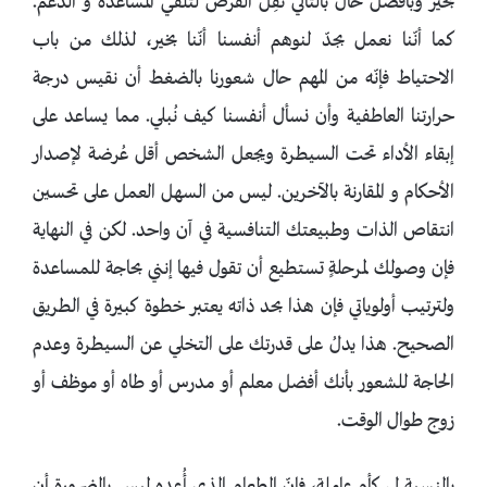
بخير وبأفضل حال بالتالي تقِل الفرص لتلقي المساعدة و الدعم.
كما أنّنا نعمل بجدّ لنوهم أنفسنا أنّنا بخير، لذلك من باب
الاحتياط فإنّه من المهم حال شعورنا بالضغط أن نقيس درجة
حرارتنا العاطفية وأن نسأل أنفسنا كيف نُبلي. مما يساعد على
إبقاء الأداء تحت السيطرة ويجعل الشخص أقل عُرضة لإصدار
الأحكام و المقارنة بالآخرين. ليس من السهل العمل على تحسين
انتقاص الذات وطبيعتك التنافسية في آن واحد. لكن في النهاية
فإن وصولك لمرحلةٍ تستطيع أن تقول فيها إنني بحاجة للمساعدة
ولترتيب أولوياتي فإن هذا بحد ذاته يعتبر خطوة كبيرة في الطريق
الصحيح. هذا يدلُ على قدرتك على التخلي عن السيطرة وعدم
الحاجة للشعور بأنك أفضل معلم أو مدرس أو طاه أو موظف أو
زوج طوال الوقت.