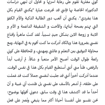
كَونِي مغتربة تقوم على رعاية أسرتها و تحاول أن تُنهي دراسات
الدكتوراه الخاصة بها فإنني قد تجرعت عبارة “يمكنني القيام بكل
هذا بمفردي”. يمكنني أن ألعب دور الطالبة الذكية والأم الكفؤ
التي تهتم بصحة أبنائها، والأخت و الشقيقة الداعمة و الأم و
الابنة و زوجة الابن بشكل جيدٍ نسبياً. لقد كنتُ ماهرةً بإقناع
نفسي بضرورة هذا وبالكاد أدركت ما كنت أقوم به في النهاية، ومع
محاولة التوفيق بين التعلم و عائلتي ومهنتي، و المحافظة على كوني
رائعةً طِوال الوقت أصبح الأمر متعباً و شاقاً. لم أرغب أبداً
بالرفض، ظناً مني أنني أستطيع القيام بكل هذا في نفس الوقت.
عندما أدركت أخيراً أنني قد جلبت لنفسي حِملاً كنت قد عَملت
على خلقه، لم أشعر بالأسف على نفسي بل ظننت أني غبية و أنّ
أحداً ما قد اكتشف هذا في وقت سابق. دعوني أقولها بوضوح:
نحن نقسو على أنفسنا أحيانا أكثر مما ينبغي ونُصرّ على فعل