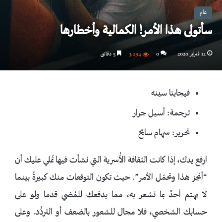
عام
سأتولى هذا الأمر! الكمالية وأخطارها
12 فبراير 2020
0
3٬294
5 دقائق
فيجايتا سينه
ترجمة: أسيل جرار
تحرير: سهام سايح
ارفع يدك، إذا كانت الثقافة الأُسرية التي نشأت فيها تُملي عليك أن
“أنجز هذا وتحمّل الأمر”. حيث تكون التوقعات منك كبيرةً بينما
لا يهتم أحدٌ بما تشعر به، مما يدفعك للمُضي قدما ولو على
حسابك الشخصي، فلا مجال للشعور بالضعف أو التردُّد. وعلى