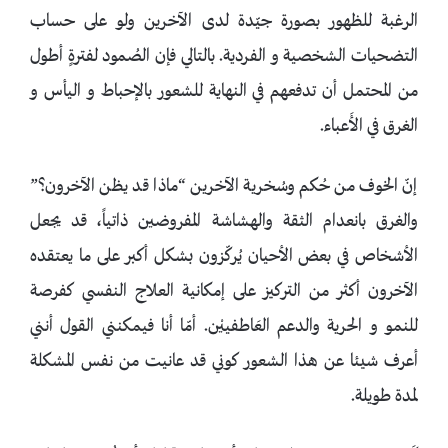
الرغبة للظهور بصورة جيّدة لدى الآخرين ولو على حساب
التضحيات الشخصية و الفردية. بالتالي فإن الصُمود لفترةٍ أطول
من المحتمل أن تدفعهم في النهاية للشعور بالإحباط و اليأس و
الغرق في الأَعباء.
إنّ الخوف من حُكم وسُخرية الآخرين “ماذا قد يظن الآخرون؟”
والغرق بانعدام الثقة والهشاشة المفروضين ذاتياً، قد يجعل
الأشخاص في بعض الأحيان يُركّزون بشكل أكبر على ما يعتقده
الآخرون أكثر من التركيز على إمكانية العلاج النفسي كفرصة
للنمو و الحرية والدعم العَاطفييْن. أمّا أنا فيمكنني القول أنني
أعرف شيئا عن هذا الشعور كوني قد عانيت من نفس المشكلة
لمدة طويلة.