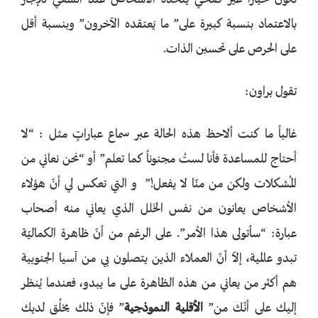
تكون خيَاراً غير صحي يتخذه الأشخاص عند السعي للإنجاز
بالاعتماد بنسبة كبيرة على” ما يَعتقده الآخرون” وبنسبة أقل
على الحرص على تحسين الذات.
تقول براون:
غالباً ما كنت ألاحظ هذه الحالة عبر سماع عباراتٍ مثل : “لا
أحتاج للمساعدة فأنا لستُ مجنوناً كما تعلم” أو “نحن نعاني من
المُشكلات ولكن من منّا لا يفعل!” و التي تعكس لي أنّ هؤلاء
الأشخاص يعانون من نفس الخَلل الذي يعاني منه أصحاب
عبارة: “سأتولى هذا الأمر”. على الرغم من أنّ ظاهرة الكماليّة
تبدو عالمية، إلاّ أنّ العملاء الذين يتصلون بي من آسيا الجنوبية
هم أكثر من يعاني من هذه الظاهرة على ما يبدو، فعندما يُنظر
إليك على أنّك من”
الأقلية النموذجية
” فإنّ ذلك يخلُق لديك