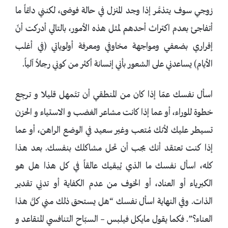
زوجي سوف يتذمَّر إذا وجد المنزل في حالة فوضى، لكنني دائماً ما
أتفاجئ بعدم اكتراث أحدهم لمثل هذه الأمور، بالتالي أدركت أنّ
إقراري بضعفي ومواجهة مخاوفي ومعرفة أولوياتي (في أغلب
الأيام) يساعدني على الشعور بأني إنسانة أكثر من كوني رجلاً آلياً.
اسأل نفسك عمّا إذا كان من المنطقي أن تتَمهل قليلا و ترجِع
خطوة للوراء، أو عما إذا كانت مشاعر الغضب و الاستياء و الحزن
تسيطر عليك لأنك مُتعب وغير سعيد في الوضع الراهن، أو عما
إذا كنت تعتقد أنك يجب أن تحل مشاكلك بنفسك. بعد هذا
كله، اسأل نفسك ما الذي يُبقيك عالقاً في كل هذا هل هو
الكبرياء أو العناد، أو الخوف من عدم الكفاية أو تدنِي تقدير
الذات. وفي النهاية اسأل نفسك “هل يستحق ذلك مني كلَّ هذا
العناء؟”. فكما يقول مايكل فيلبس – السبّاح التنافسي المتقاعد و