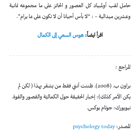
حامل لقب أولمبياد كل العصور و الحائز على ما مجموعه ثمانية
وعشرين ميدالية – : “لا بأس أحيانا أن لا تكون على مَا يرام”.
اقرأ ايضاً:
هوس السعي إلى الكمال
المراجع :
براون ب. (2008). ظننت أنني فقط من يشعُر بهذا ( لكن لم
يكن الأمر كذلك): إخبار الحقيقة حول الكماليّة والقصور والقوة.
نيويورك: جوثام بوكس.
المصدر:
psychology today