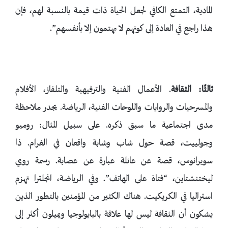
المادية، التمتع الكافي لجعل الحياة ذات قيمة بالنسبة لهم، فإن
هذا راجع في العادة إلى كونهم لا يهتمون إلا بأنفسهم”.
ثالثًا: الثقافة
. الأعمال الفنية والترفيهية والتلفاز، الأفلام
والمسرحيات والروايات واللوحات الفنية، الرياضة. يجدر ملاحظة
مدى اجتماعية ما سبق ذكره. على سبيل المثال: روميو
وجولييت، قصة حول شاب وشابة واقعان في الغرام. ذا
سوبرانوس، قصة عن عائلة عبارة عن عصابة. رسمة روي
ليختنشتاين، “فتاة على الهاتف”. وفي الرياضة، انجلترا تهزم
استراليا في الكريكيت. هناك الكثير من المؤمنين بالتطور الذين
يشكون أن الثقافة ليس لها علاقة بالبايولوجيا ويميلون أكثر إلى