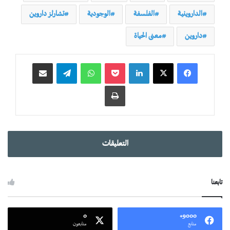
الداروينية
الفلسفة
الوجودية
تشارلز داروين
داروين
معنى الحياة
لينكدإن
‫Pocket
واتساب
تيلقرام
مشاركة عبر البريد
طباعة
التعليقات
تابعنا
0
9000+
متابع
متابعون