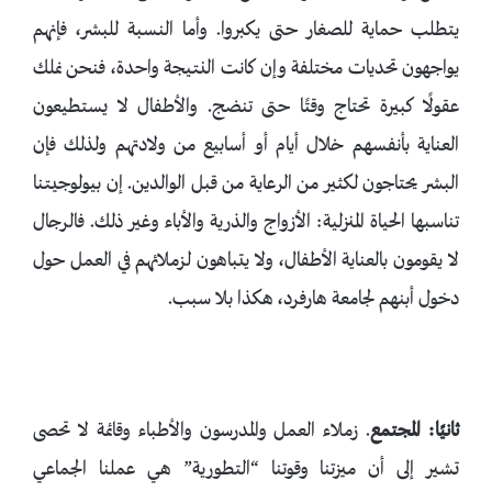
يتطلب حماية للصغار حتى يكبروا. وأما النسبة للبشر، فإنهم
يواجهون تحديات مختلفة وإن كانت النتيجة واحدة، فنحن نملك
عقولًا كبيرة تحتاج وقتًا حتى تنضج. والأطفال لا يستطيعون
العناية بأنفسهم خلال أيام أو أسابيع من ولادتهم ولذلك فإن
البشر يحتاجون لكثير من الرعاية من قبل الوالدين. إن بيولوجيتنا
تناسبها الحياة المنزلية: الأزواج والذرية والأباء وغير ذلك. فالرجال
لا يقومون بالعناية الأطفال، ولا يتباهون لزملائهم في العمل حول
دخول أبنهم لجامعة هارفرد، هكذا بلا سبب.
ثانيًا: المجتمع
. زملاء العمل والمدرسون والأطباء وقائمة لا تحصى
تشير إلى أن ميزتنا وقوتنا “التطورية” هي عملنا الجماعي