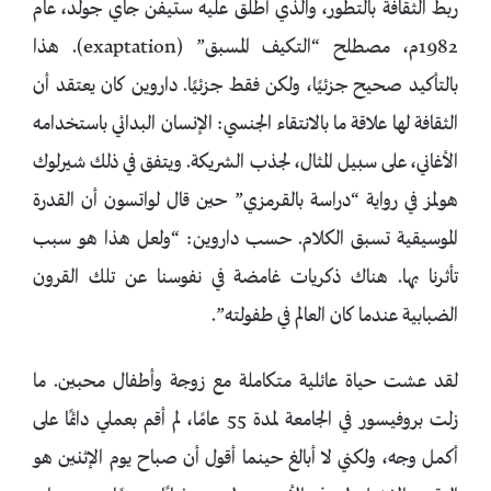
ربط الثقافة بالتطور، والذي أطلق عليه ستيفن جاي جولد، عام
1982م، مصطلح “التكيف المسبق” (exaptation). هذا
بالتأكيد صحيح جزئيًا، ولكن فقط جزئيًا. داروين كان يعتقد أن
الثقافة لها علاقة ما بالانتقاء الجنسي: الإنسان البدائي باستخدامه
الأغاني، على سبيل المثال، لجذب الشريكة. ويتفق في ذلك شيرلوك
هولمز في رواية “دراسة بالقرمزي” حين قال لواتسون أن القدرة
الموسيقية تسبق الكلام. حسب داروين: “ولعل هذا هو سبب
تأثرنا بها. هناك ذكريات غامضة في نفوسنا عن تلك القرون
الضبابية عندما كان العالم في طفولته”.
لقد عشت حياة عائلية متكاملة مع زوجة وأطفال محبين. ما
زلت بروفيسور في الجامعة لمدة 55 عامًا، لم أقم بعملي دائمًا على
أكمل وجه، ولكني لا أبالغ حينما أقول أن صباح يوم الإثنين هو