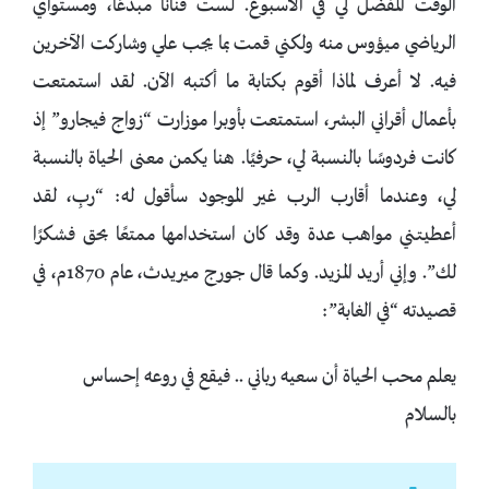
الوقت المفضل لي في الأسبوع. لست فنانًا مبدعًا، ومستواي
الرياضي ميؤوس منه ولكني قمت بما يجب علي وشاركت الآخرين
فيه. لا أعرف لماذا أقوم بكتابة ما أكتبه الآن. لقد استمتعت
بأعمال أقراني البشر، استمتعت بأوبرا موزارت “زواج فيجارو” إذ
كانت فردوسًا بالنسبة لي، حرفيًا. هنا يكمن معنى الحياة بالنسبة
لي، وعندما أقارب الرب غير الموجود سأقول له: “ربِ، لقد
أعطيتني مواهب عدة وقد كان استخدامها ممتعًا بحق فشكرًا
لك”. وإني أريد المزيد. وكما قال جورج ميريدث، عام 1870م، في
قصيدته “في الغابة”:
يعلم محب الحياة أن سعيه رباني .. فيقع في روعه إحساس
بالسلام