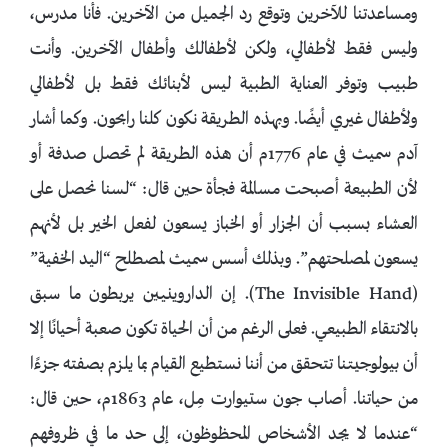
ومساعدتنا للآخرين وتوقع رد الجميل من الآخرين. فأنا مدرس،
وليس فقط لأطفالي، ولكن لأطفالك وأطفال الآخرين. وأنت
طبيب وتوفر العناية الطبية ليس لأبنائك فقط بل لأطفالي
ولأطفال غيري أيضًا. وبهذه الطريقة نكون كلنا رابحون. وكما أشار
آدم سميث في عام 1776م أن هذه الطريقة لم تحصل صدفة أو
لأن الطبيعة أصبحت مسالمة فجأة حين قال: “لسنا نحصل على
العشاء بسبب أن الجزار أو الخباز يسعون لفعل الخير بل لأنهم
يسعون لمصلحتهم”. وبذلك أسس سميث لمصطلح “اليد الخفية”
(The Invisible Hand). إن الداروينيين يربطون ما سبق
بالانتقاء الطبيعي. فعلى الرغم من أن الحياة تكون صعبة أحيانًا إلا
أن بيولوجيتنا تتحقق من أننا نستطيع القيام بما يلزم بصفته جزءًا
من حياتنا. أصاب جون ستيوارت مِل، عام 1863م، حين قال:
“عندما لا يجد الأشخاص المحظوظون، إلى حد ما في ظروفهم