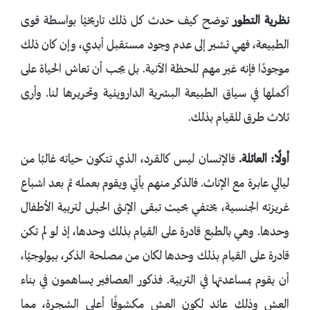
نظرية التطور
توضح كيف حدث كل ذلك تاريخيًا بواسطة قوى
الطبيعة، فهي تشير إلى عدم وجود مستقبل أبدي، وإن كان ذلك
موجودًا فإنه غير مهم للحظة الآنية. بل يجب أن تعاش الحياة على
أكملها في سياق الطبيعة البشرية الداروينية وتحريرها لنا. وأرى
ثلاث طرق للقيام بذلك.
أولًا: العائلة.
فالإنسان ليس كالقرد، الذي تتكون حياته غالبًا من
ليالي عابرة مع الإناث. فالذكر منهم يأتي ويقوم بعمله ثم بعد اشباع
غريزته الجنسية، يختفي بحيث تبقى الإنثى الحبلى لتربية الأطفال
وحدها. وهي بالطبع قادرة على القيام بذلك وحدها، إذ لو لم تكن
قادرة على القيام بذلك وحدها لكان من مصلحة الذكر، بيولوجيًا،
أن يقوم بمساعدتها في التربية. فذكور العصافير يساهمون في بناء
العش وذلك عائد لكون العش مكشوفًا أعلى الشجرة، مما