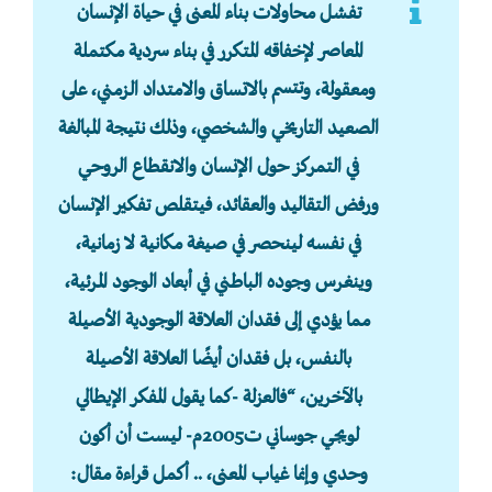
تفشل محاولات بناء المعنى في حياة الإنسان
المعاصر لإخفاقه المتكرر في بناء سردية مكتملة
ومعقولة، وتتسم بالاتساق والامتداد الزمني، على
الصعيد التاريخي والشخصي، وذلك نتيجة المبالغة
في التمركز حول الإنسان والانقطاع الروحي
ورفض التقاليد والعقائد، فيتقلص تفكير الإنسان
في نفسه لينحصر في صيغة مكانية لا زمانية،
وينغرس وجوده الباطني في أبعاد الوجود المرئية،
مما يؤدي إلى فقدان العلاقة الوجودية الأصيلة
بالنفس، بل فقدان أيضًا العلاقة الأصيلة
بالآخرين، “فالعزلة -كما يقول المفكر الإيطالي
لويجي جوساني ت2005م- ليست أن أكون
وحدي وإنما غياب المعنى، .. أكمل قراءة مقال: