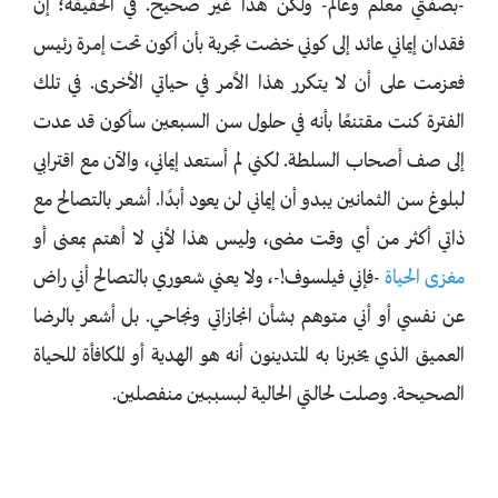
-بصفتي معلم وعالم- ولكن هذا غير صحيح. في الحقيقة؛ إن
فقدان إيماني عائد إلى كوني خضت تجربة بأن أكون تحت إمرة رئيس
فعزمت على أن لا يتكرر هذا الأمر في حياتي الأخرى. في تلك
الفترة كنت مقتنعًا بأنه في حلول سن السبعين سأكون قد عدت
إلى صف أصحاب السلطة. لكني لم أستعد إيماني، والآن مع اقترابي
لبلوغ سن الثمانين يبدو أن إيماني لن يعود أبدًا. أشعر بالتصالح مع
ذاتي أكثر من أي وقت مضى، وليس هذا لأني لا أهتم بمعنى أو
مغزى الحياة
-فإني فيلسوف!-، ولا يعني شعوري بالتصالح أني راض
عن نفسي أو أني متوهم بشأن انجازاتي ونجاحي. بل أشعر بالرضا
العميق الذي يخبرنا به المتدينون أنه هو الهدية أو المكافأة للحياة
الصحيحة. وصلت لحالتي الحالية لبسببين منفصلين.