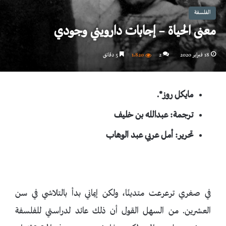
الفلسفة
معنى الحياة – إجابات دارويني وجودي
18 فبراير 2020
2
1٬820
5 دقائق
مايكل روز*.
ترجمة: عبدالله بن خليف
تحرير: أمل عربي عبد الوهاب
في صغري ترعرعت متدينًا، ولكن إيماني بدأ بالتلاشي في سن
العشرين. من السهل القول أن ذلك عائد لدراستي للفلسفة