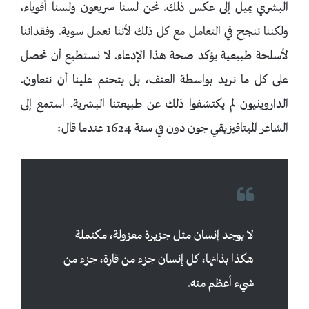
البشري يميل إلى عكس ذلك. نحن لسنا سريعون ولسنا أقوياء،
ولكننا ننجح في التعامل مع كل ذلك لأننا نعمل سوية. وفقداننا
لأسلحة طبيعية يؤكد صحة هذا الإدعاء. لا نستطيع أن نحصل
على كل ما نريد بواسطة العنف، بل يتحتم علينا أن نتعاون.
الداروينيون لم يكتشفوا ذلك عن طبيعتنا البشرية. استمع إلى
الشاعر الميتافيزيقي جون دون في سنة 1624 عندما قال:
لا يوجد إنسان مثل جزيرة معزولة، مكتملة
هكذا بذاتها، كل إنسان جزء من قارة، جزء من
شيء أعظم منه.