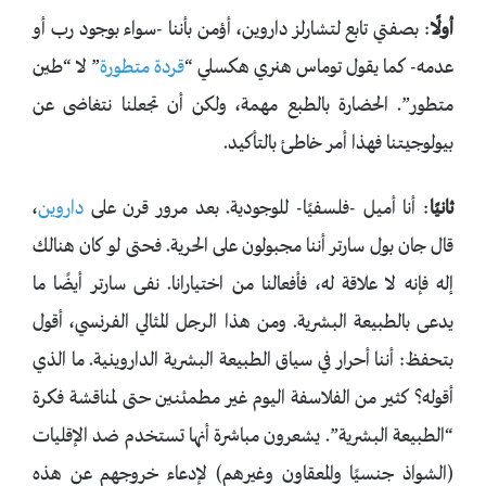
أولًا
: بصفتي تابع لتشارلز داروين، أؤمن بأننا -سواء بوجود رب أو
عدمه- كما يقول توماس هنري هكسلي “
قردة متطورة
” لا “طين
متطور”. الحضارة بالطبع مهمة، ولكن أن تجعلنا نتغاضى عن
بيولوجيتنا فهذا أمر خاطئ بالتأكيد.
ثانيًا
: أنا أميل -فلسفيًا- للوجودية. بعد مرور قرن على
داروين
،
قال جان بول سارتر أننا مجبولون على الحرية. فحتى لو كان هنالك
إله فإنه لا علاقة له، فأفعالنا من اختيارانا. نفى سارتر أيضًا ما
يدعى بالطبيعة البشرية. ومن هذا الرجل المثالي الفرنسي، أقول
بتحفظ: أننا أحرار في سياق الطبيعة البشرية الداروينية. ما الذي
أقوله؟ كثير من الفلاسفة اليوم غير مطمئنين حتى لمناقشة فكرة
“الطبيعة البشرية”. يشعرون مباشرة أنها تستخدم ضد الإقليات
(الشواذ جنسيًا والمعقاون وغيرهم) لإدعاء خروجهم عن هذه