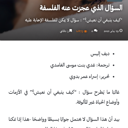
السؤال الذي عجزت عنه الفلسفة
"كيف ينبغي أن نعيش؟" : سؤال لا يمكن للفلسفة الإجابة عليه
19 يناير 2021
0
1٬875
3 دقائق
ديف إليس
ترجمة: غدي بنت موسى الغامدي
تحرير: إسراء عمر بدوي
غالبًا ما يُطرح سؤال : “كيف ينبغي أن نعيش؟” في الأزمات
وأوضاع الحياة غير المألوفة.
بيد أنّ هذا السؤال لا يحتمل جوابًا بسيطًا وواضحًا -هذا إذا تمكنا