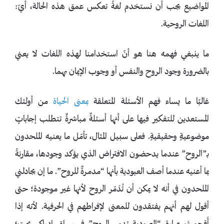
المواضيع يجب أن نستخدم لغةً تعكس عمق هذه الحالة، أيّ:
اللغات الروحية.
ما ينبغي فهمه هنا هو أنّ استخدامنا لهذه اللغات لا يعني
بالضرورة وجود الروح والنفس أو وجوب الإيمان بهما.
غالبًا ما يساء فهم الأسئلة المتعلقة
بمعنى الحياة
من أولئك
المستعدين للتفكير فيها على أنها أسئلةٌ مباشرةٌ تتطلب إجاباتٍ
موضوعيةٍ وحقيقيةٍ. فعلى سبيل المثال، تأمّل ما يعنيه الملحدون
بـ”الروح” عندما يدحضون الافتراض الذي يؤكد وجودها، مقارنةً
بما أعنيه عندما أصف العبودية بأنها “مدمرةٌ للروح”. ما إن يجادلني
الملحدون في أنه لا يمكن أن تُدَمّر الروح لأنها غير موجودة؛ حتى
أقول لهم أنهم يفتقدون للمعنى لإفراطهم في الحرفية. لأنه إذا