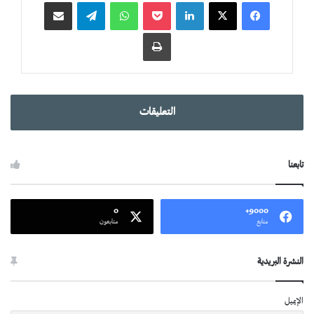
لينكدإن
‫Pocket
واتساب
تيلقرام
مشاركة عبر البريد
طباعة
التعليقات
تابعنا
0
9000+
متابع
متابعون
النشرة البريدية
الإيميل