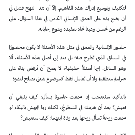
لتكثيف وتوسيع إدراك هذه المفاهيم. إلاّ أن هذا النهج فشل في
أن يضع يده على العمق الإنساني الكامن في هذا السؤال، على
الرغم من تحسن وعينا تجاه تعقيده وتنوع إجاباته.
حضور الإنسانية والعمق في مثل هذه الأسئلة لا يكون محصورًا
في السياق الذي تُطرح فيه؛ بل يمتد إلى أصل هذه الأسئلة، ألا
وهو السائل. إنها أسئلةٌ حقيقية، لا يصح أن تُرفض بناءً على
صرامةٍ منطقيةٍ ولا أن تُعامل فقط كموضوع شيّق يصلح لندوة.
بالتأكيد ستتعجب إذا سمعت حاسوبًا يسأل: كيف ينبغي أن
نعيش؟ بعد أن هزمتَه في الشطرنج، لكنك ربما تجهش بالبكاء لو
سمعت زوجةً تسأل زوجها بعد وفاة ابنهما: كيف سنعيش؟