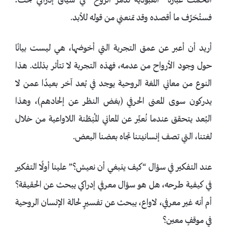
أَقحمتَ عبارة “العبودية تدمر الروح” في سياق إدراكي بحت؛
فستُحَرِّف ما أقصده وقد تمنعني من قوله للأبد.
أريد أن أعبر عن عمق التجربة التي أخوضها، هي ليست بيانًا
حول وجود الأرواح من عدمه، فهذه التجربة لا تتأثر بذلك. هذا
النوع من معاني اللغة الروحية يوجد في بُعد آخر بعيدًا عمن لا
يدركون سوى المعنى الحرفي (بغض النظر عن إلحادهم)، وهذا
البُعد يتحقق عندما نُعبِّر عن المعاني المُبَطّنة اللاواعية من خلال
لغتنا، التي تصف إنسانيتنا تجاه بعضنا البعض.
عند التفكير في سؤال “كيف ينبغي أن نعيش؟” علينا أولًا التفكير
في كيفية طرحه، هل هو سؤال معرفي إدراكي يبحث عن الحقيقة؟
أم أنه غير معرفي، لاواع، يبحث عن تفسيرٍ لحالة الإنسان الروحية
في موقفٍ معين؟