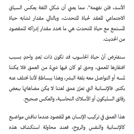
الأسد، فلن نفهمه”. مما يعني أن شكل اللغة يعكس السياق
الاجتماعي المعقد لحياة المتحدث، وبالتالي مقدار تشابه حياة
المستمع مع حياة المتحدث هي ما يحدد مقدار إدراكه للمقصود
من الحديث.
سنفترض أنّ حياة الحاسوب قد تكون ذات بُعدٍ واحدٍ بسبب
افتقارها للعمق، وحتى لو كان فيها شيءٌ من العمق فلا يمكننا
لمسه أو التواصل معه بلغة البشر، وهذا ببساطةٍ لأننا نختلف عنه
بكثير. فالإنسانية التي تعزّز عمق لغتنا لا يمكن مضاهاتها ببعض
رقائق السليكون أو الأسلاك النحاسية، والعكس صحيح.
هذا العمق في تركيب الإنسان هو المقصود عندما نناقش مواضيع
كالإنسانية والنفس والروح، فعند محاولة استكشاف هذه