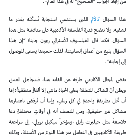
من إيجاد الجواب “الصحيح” له في هذا العالم- .
هذا السؤال
كالألم
الذي يستدعي استجابة تُسَكّنُه بقدر ما
تشفيه. ولا تتضح قدرة الفلسفة الأكاديمية على مناقشة مثل هذا
السؤال. فكما قال الفيلسوف الأسترالي ريمون جايتا؛ “إن هذا
السؤال ينبع من أعماق إنسانيتنا، لذلك جميعنا يسعى للوصول
إلى إجابته”.
يغض المجال الأكاديمي طرفه عن الغاية هنا، فيتجاهل العمق
ويظن أنّ المشاكل المتعلقة بمعاني الحياة ماهي إلا ألغازٌ منطقيةٌ؛ إمّا
أن تُحل بطريقةٍ واحدةٍ في كل زمانٍ، وإما أن تُرفَض باعتبارها
مشاكل غير حقيقيةٍ. ومن المنصف أنه في أوقاتٍ مختلفةٍ دعا
فلاسفةٌ مثل جيلبرت رايل -ومؤخراً ميكيل بورلي- إلى مراجعة
طريقة الأكاديميين في التعامل مع هذا النوع من الأسئلة، وذلك