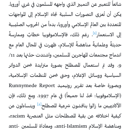
شائعاً للتعبير عن التمييز الذي واجهه المسلمون في غربي أوروبا.
يمكن أن تُعزى التصورات السلبية تجاه الإسلام إلى المواجهات
المتعددة بين العالم الإسلامي وأوروبا، بدءاً من الحروب الصليبية
[1]
إلى الاستعمار
. رغم ذلك، فالإسلاموفوبيا خطابٌ وممارسةٌ
حديثةٌ وعلمانيةٌ مناهضةٌ للإسلام، ظهرت في المجال العام مع
اندماج مجتمعات المهاجرين المسلمين، واشتدت حدّتها بعد 11/
9. وقد تم استعمال المصطلح بصورة متزايدة ضمن الدوائر
السياسية ووسائل الإعلام، وحتى ضمن المنظمات الإسلامية،
وبصورة خاصة بعد تقرير رونيميد Runnymede Report
(الإسلاموفوبيا: تحدّ لنا جميعاً) في عام 1997. ومع ذلك، فإن
[2]
الأكاديميين ما زالوا يناقشون شرعية المصطلح
ويتساءلون عن
كيفية اختلافه عن بقية المصطلحات مثل العنصرية racism،
ومناهضة الإسلام anti-Islamism، ومعاداة المسلمين anti-