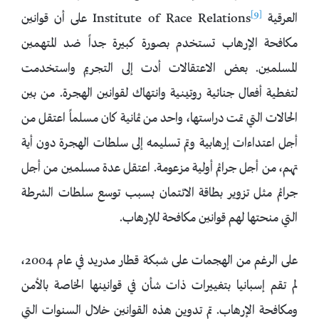
[9]
العرقية
Institute of Race Relations على أن قوانين
مكافحة الإرهاب تستخدم بصورة كبيرة جداً ضد المتهمين
المسلمين. بعض الاعتقالات أدت إلى التجريم واستخدمت
لتغطية أفعال جنائية روتينية وانتهاك لقوانين الهجرة. من بين
الحالات التي تمت دراستها، واحد من ثمانية كان مسلماً اعتقل من
أجل اعتداءات إرهابية وتم تسليمه إلى سلطات الهجرة دون أية
تهم، من أجل جرائم أولية مزعومة. اعتقل عدة مسلمين من أجل
جرائم مثل تزوير بطاقة الائتمان بسبب توسع سلطات الشرطة
التي منحتها لهم قوانين مكافحة للإرهاب.
على الرغم من الهجمات على شبكة قطار مدريد في عام 2004،
لم تقم إسبانيا بتغييرات ذات شأن في قوانينها الخاصة بالأمن
ومكافحة الإرهاب. تم تدوين هذه القوانين خلال السنوات التي