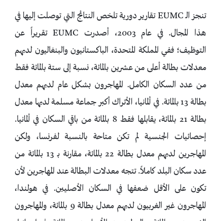
تنجز الـ EUMC تقارير دورية تلخص النتائج التي توصلت إليها في
هذا المجال. في عام 2003، أصدرت EUMC تقريراً عن
التوظيف؛ ففي المملكة المتحدة، الباكستانيون والبنغاليون لديهم
معدلات بطالة أعلى من عشرين بالمائة، نسبة إلى ستة بالمائة فقط
من عدد السكان الكامل. المهاجرون بشكل عام لديهم معدل
بطالة 13 بالمائة. في ألمانيا، الأتراك أكبر جماعة مسلمة لديها معدل
بطالة 21 بالمائة، يقابلها فقط 8 بالمائة من باقي السكان في ألمانيا.
إحصائيات الجنسية لم تكن متاحة بالنسبة لفرنسا، ولكن
المهاجرين لديهم معدل بطالة 22 بالمائة، مقارنة بـ 13 بالمائة من
عدد سكان البلد كاملاً. تتجه معدلات البطالة عند المهاجرين لأن
تكون على الأقل ضعفها في السكان الأصليين. في هولندا،
المهاجرون غير الغربيون لديهم معدل بطالة 9 بالمائة، والمهاجرون