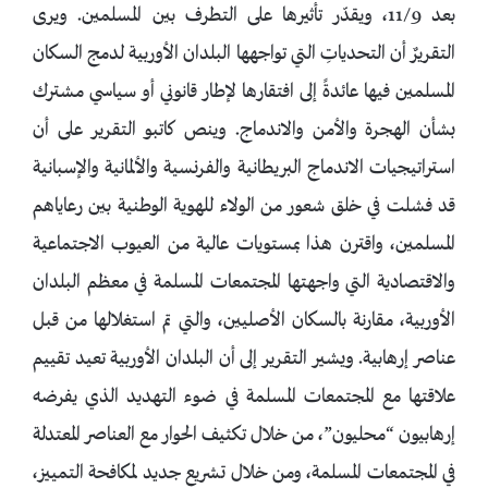
بعد 11/9، ويقدّر تأثيرها على التطرف بين المسلمين. ويرى
التقريرٌ أن التحدياتِ التي تواجهها البلدان الأوربية لدمج السكان
المسلمين فيها عائدةً إلى افتقارها لإطار قانوني أو سياسي مشترك
بشأن الهجرة والأمن والاندماج. وينص كاتبو التقرير على أن
استراتيجيات الاندماج البريطانية والفرنسية والألمانية والإسبانية
قد فشلت في خلق شعور من الولاء للهوية الوطنية بين رعاياهم
المسلمين، واقترن هذا بمستويات عالية من العيوب الاجتماعية
والاقتصادية التي واجهتها المجتمعات المسلمة في معظم البلدان
الأوربية، مقارنة بالسكان الأصليين، والتي تم استغلالها من قبل
عناصر إرهابية. ويشير التقرير إلى أن البلدان الأوربية تعيد تقييم
علاقتها مع المجتمعات المسلمة في ضوء التهديد الذي يفرضه
إرهابيون “محليون”، من خلال تكثيف الحوار مع العناصر المعتدلة
في المجتمعات المسلمة، ومن خلال تشريع جديد لمكافحة التمييز،