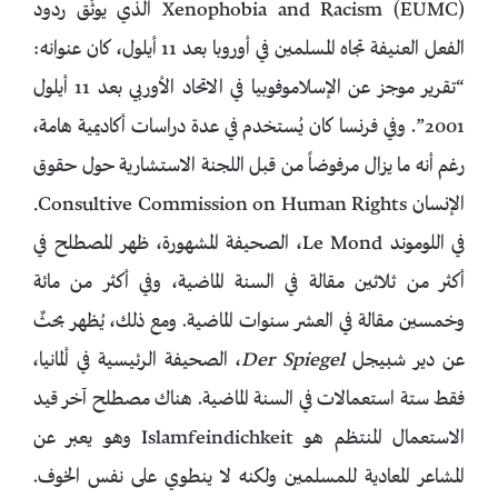
Xenophobia and Racism (EUMC) الذي يوثِّق ردود
الفعل العنيفة تجاه المسلمين في أوروبا بعد 11 أيلول، كان عنوانه:
“تقرير موجز عن الإسلاموفوبيا في الاتحاد الأوربي بعد 11 أيلول
2001”. وفي فرنسا كان يُستخدم في عدة دراسات أكاديمية هامة،
رغم أنه ما يزال مرفوضاً من قبل اللجنة الاستشارية حول حقوق
الإنسان Consultive Commission on Human Rights.
في اللوموند Le Mond، الصحيفة المشهورة، ظهر المصطلح في
أكثر من ثلاثين مقالة في السنة الماضية، وفي أكثر من مائة
وخمسين مقالة في العشر سنوات الماضية. ومع ذلك، يُظهر بحثٌ
عن دير شبيجل
Der Spiegel
، الصحيفة الرئيسية في ألمانيا،
فقط ستة استعمالات في السنة الماضية. هناك مصطلح آخر قيد
الاستعمال المنتظم هو Islamfeindichkeit وهو يعبر عن
المشاعر المعادية للمسلمين ولكنه لا ينطوي على نفس الخوف.