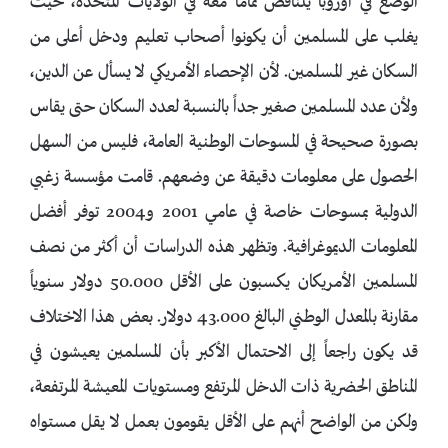
الوضع في أوروبا يتناقض تماماً معه في الولايات المتحدة، حيث
يغلب على المسلمين أن يكونوا أصحاب تعليم ودخل أعلى من
السكان غير المسلمين. لأن الإحصاء الأمريكي لا يسأل عن الدين،
ولأن عدد المسلمين صغير جداً بالنسبة لعدد السكان حتى يقاس
بصورة صحيحة في المسوحات الوطنية العامة، فليس من السهل
الحصول على معلومات دقيقة عن وضعهم. قامت مؤسسة زغبي
الدولية بمسوحات خاصة في عامي 2001 و2004 توفر أفضل
المعلومات الديموغرافية. وتظهر هذه الدراسات أن أكثر من نصف
المسلمين الأمريكان يكسبون على الأقل 50.000 دولار سنوياً
مقارنة بالمعدل الوطني البالغ 43.000 دولار. بعض هذا الاختلاف
قد يكون راجعاً إلى الاحتمال الأكبر بأن المسلمين يعيشون في
المناطق الحضرية ذات الدخل المرتفع ومستويات المعيشة المرتفعة،
ولكن من الواضح أنهم على الأقل يقومون بعمل لا يقل مستواه