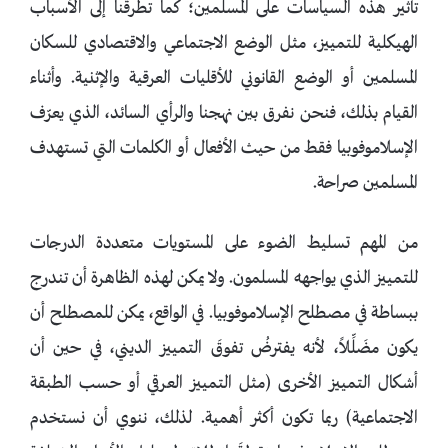
تأثير هذه السياسات على المسلمين؛ كما تطرقنا إلى الأسباب
الهيكلية للتمييز، مثل الوضع الاجتماعي والاقتصادي للسكان
المسلمين أو الوضع القانوني للأقليات العرقية والإثنية. وأثناء
القيام بذلك، فنحن نفرق بين نهجنا والرأي السائد، الذي يعرّف
الإسلاموفوبيا فقط من حيث الأفعال أو الكلمات التي تستهدف
المسلمين صراحة.
من المهم تسليط الضوء على المستويات متعددة الدرجات
للتمييز الذي يواجهه المسلمون. ولا يمكن لهذه الظاهرة أن تندرج
ببساطة في مصطلح الإسلاموفوبيا. في الواقع، يمكن للمصطلح أن
يكون مضَلِّلاً، لأنه يفترضُ تفوقَ التمييز الديني، في حين أن
أشكال التمييز الأخرى (مثل التمييز العرقي أو حسب الطبقة
الاجتماعية) ربما تكون أكثر أهمية. لذلك، ننوي أن نستخدم