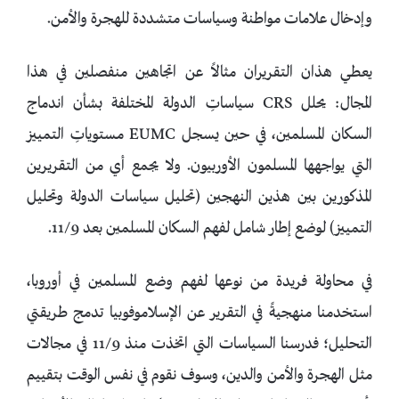
وإدخال علامات مواطنة وسياسات متشددة للهجرة والأمن.
يعطي هذان التقريران مثالاً عن اتجاهين منفصلين في هذا
المجال: يحلل CRS سياساتِ الدولة المختلفة بشأن اندماج
السكان المسلمين، في حين يسجل EUMC مستوياتِ التمييز
التي يواجهها المسلمون الأوربيون. ولا يجمع أي من التقريرين
المذكورين بين هذين النهجين (تحليل سياسات الدولة وتحليل
التمييز) لوضع إطار شامل لفهم السكان المسلمين بعد 11/9.
في محاولة فريدة من نوعها لفهم وضع المسلمين في أوروبا،
استخدمنا منهجيةً في التقرير عن الإسلاموفوبيا تدمج طريقتي
التحليل؛ فدرسنا السياسات التي اتخذت منذ 11/9 في مجالات
مثل الهجرة والأمن والدين، وسوف نقوم في نفس الوقت بتقييم