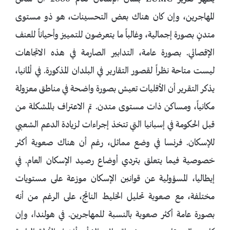
المهاجرين، وإن كان هناك بعض التحسينات، هو ذو مستوى
متدنٍ بصورة إجمالية، وغالباً ما يتعرضون للتمييز وأحياناً للعنف
الإقصائي. بصورة عامة، التدابير الصارمة في هذه الاتجاهات
ليست متاحة نظراً لقصور التقارير في البلدان المذكورة. في ألمانيا،
يذكر التقرير أن الأقليات تعيش بصورة واضحة في مناطق معزولة
مكانياً، ومساكن ذات مستوى متدن. تم الاعتراف بالمشكلة من
قبل الحكومة في إسبانيا التي تتخذ إجراءات لزيادة الدعم الشعبي
للإسكان. فرنسا في وضع مماثل، رغم أن هناك صعوبة أكثر
خصوصية فيما يتعلق بتردي أوضاع رصيد الإسكان العام. في
إيطاليا، المسؤولية عن قوانين الإسكان موزعة على مستويات
مختلفة، مع صعوبة تحليل الخليط الناتج، على الرغم من أنه
بصورة عامة أكثر صعوبة بالنسبة للمهاجرين. في هولندا، وإن