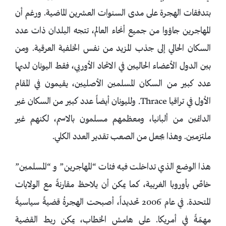
بتدفقات الهجرة على مدى السنوات العشرين الماضية. ورغم أن
المهاجرين جاؤوا من جميع أنحاء العالم، تتجه البلدان ذات عدد
السكان الحالي إلى جذب المزيد من نفس الخلفية العرقية. ومن
بين الدول الأعضاء الحاليين في الاتحاد الأوربي، فقط اليونان لديها
عدد كبير من السكان المسلمين الأصليين، يقيمون في المقام
الأول في تراقيا Thrace. ولليونان أيضاً عدد كبير من السكان غير
الدائمين من ألبانيا، ومعظمهم مسلمون بالاسم، لكنهم غير
ملتزمين. وهذا يجعل من الصعب تقدير العدد الكلي.
هذا الوضع الذي تداخلت فيه فئات “المهاجرين” و “المسلمين”
خاصٌ بأوروبا الغربية، كما يمكن أن يلاحظ مقارنةً مع الولايات
المتحدة. في عام 2006 تحديداً، أصبحت الهجرةُ قضيةً سياسيةً
مهمّةً في أمريكا. على هامش الخطاب، يمكن ربط القضية