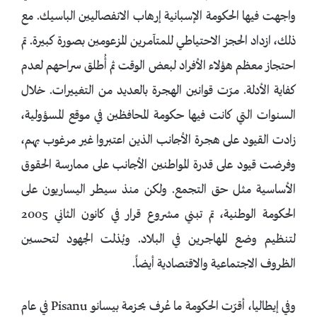
واجهت فيها الحكومة الإسبانية إرهاب الانفصاليين الباسيك. مع
ذلك، ازداد الحجز الاحتياطي للمتآمرين المزعومين بصورة كبيرة. تم
احتجاز معظم هؤلاء الأفراد لبعض الوقت ثم أُطلق سراحهم لعدم
كفاية الأدلة. مرّت قوانين الهجرة بالعديد من التغييرات. خلال
السنوات التي كانت فيها حكومة المحافظين في موقع المسؤولية،
زادت القيود على هجرة الأجانب الذين اعتبروا غير مرغوب بهم،
وفرضت قيود على قدرة المواطنين الأجانب على ممارسة الحقوق
الأساسية مثل حق التجمع. ولكن منذ سيطر اليساريون على
الحكومة الوطنية، تم تبني مشروع قرار في كانون الثاني 2005
لتنظيم وضع المهاجرين في البلاد. وبُذلت الجهود لتحسين
الظروف الاجتماعية والاقتصادية أيضاً.
وفي إيطاليا، أقرّت الحكومة ما عُرف بحزمة بيسانو Pisanu في عام