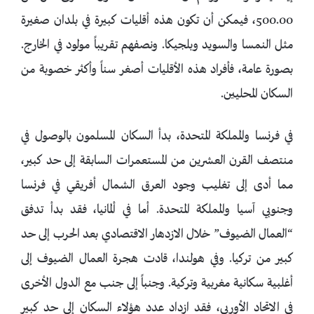
500.00، فيمكن أن تكون هذه أقليات كبيرة في بلدان صغيرة
مثل النمسا والسويد وبلجيكا. ونصفهم تقريباً مولود في الخارج.
بصورة عامة، فأفراد هذه الأقليات أصغر سناً وأكثر خصوبة من
السكان المحليين.
في فرنسا والمملكة المتحدة، بدأ السكان المسلمون بالوصول في
منتصف القرن العشرين من المستعمرات السابقة إلى حد كبير،
مما أدى إلى تغليب وجود العرق الشمال أفريقي في فرنسا
وجنوبي آسيا والمملكة المتحدة. أما في ألمانيا، فقد بدأ تدفق
“العمال الضيوف” خلال الازدهار الاقتصادي بعد الحرب إلى حد
كبير من تركيا. وفي هولندا، قادت هجرة العمال الضيوف إلى
أغلبية سكانية مغربية وتركية. وجنباً إلى جنب مع الدول الأخرى
في الاتحاد الأوربي، فقد ازداد عدد هؤلاء السكان إلى حد كبير