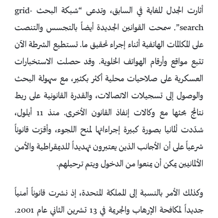
أثارت الجدل للغاية في السابق، وتدعى “شبكة البحث grid-
search”. سمحت القوانين الجديدة أيضاً بالتجسس والتنصت
على المكالمات الهاتفية أثناء إجراء تحقيق ما. تستطيع الشرطة الآن
تتبع مواقع وأرقام الهواتف الخلوية. وقد حصلت الاستخبارات
العسكرية على صلاحيات محلية أكثر بكثير، مع سهولة البحث
والوصول إلى تسجيلات الاتصالات، والقدرة القانونية على ربط
نتائج بحثها مع وكالات إنفاذ القانون الأخرى. منذ 11 أيلول،
شدّدت ألمانيا بصورة كبيرة إجراءاتها لمنح اللجوء، وأقرّت قانوناً
شرعياً على أن الأجانب الذين يعتبرون تهديداً للديمقراطية والأمن
الألمانيين يمكن أن يمنعوا من الدخول ويتم ترحيلهم.
وكذلك الأمر بالنسبة إلى المملكة المتحدة، إذ نشرت قانوناً أمنياً
جديداً لمكافحة الإرهاب والجريمة في 13 تشرين الثاني عام 2001.