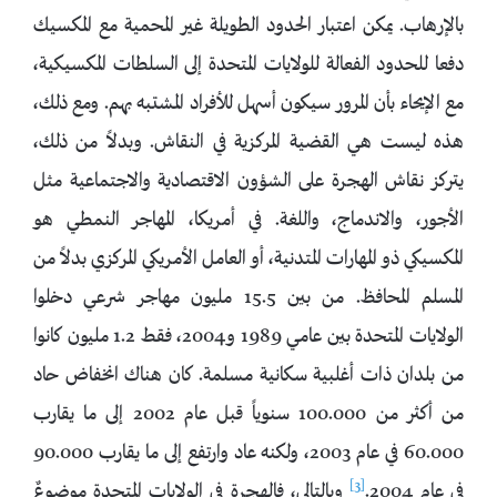
بالإرهاب. يمكن اعتبار الحدود الطويلة غير المحمية مع المكسيك
دفعا للحدود الفعالة للولايات المتحدة إلى السلطات المكسيكية،
مع الإيحاء بأن المرور سيكون أسهل للأفراد المشتبه بهم. ومع ذلك،
هذه ليست هي القضية المركزية في النقاش. وبدلاً من ذلك،
يتركز نقاش الهجرة على الشؤون الاقتصادية والاجتماعية مثل
الأجور، والاندماج، واللغة. في أمريكا، المهاجر النمطي هو
المكسيكي ذو المهارات المتدنية، أو العامل الأمريكي المركزي بدلاً من
المسلم المحافظ. من بين 15.5 مليون مهاجر شرعي دخلوا
الولايات المتحدة بين عامي 1989 و2004، فقط 1.2 مليون كانوا
من بلدان ذات أغلبية سكانية مسلمة. كان هناك انخفاض حاد
من أكثر من 100.000 سنوياً قبل عام 2002 إلى ما يقارب
60.000 في عام 2003، ولكنه عاد وارتفع إلى ما يقارب 90.000
[3]
في عام 2004.
وبالتالي، فالهجرة في الولايات المتحدة موضوعٌ