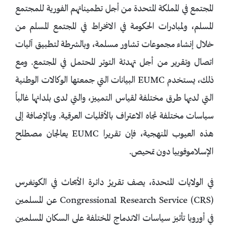
المجتمع في المملكة المتحدة من أجل تطميناتهم الفورية للمجتمع
المسلم، ولمبادرات الحكومة في الانخراط في المجتمع المسلم من
خلال إنشاء مجموعات تشاور مسلمة، وبالشرطة لتطبيق آليات
اتصال وتقرير من أجل تهدئة التوتر المحتمل في المجتمع. ومع
ذلك، يستخدم EUMC البيانات التي جمعتها الوكالات الوطنية
التي لديها طرق مختلفة لقياس التمييز، والتي لدى بلدانها غالباً
سياسات مختلفة تجاه الاعتراف بالأقليات العرقية. وبالإضافة إلى
هذه العيوب المنهجية، فإن تقريرا EUMC يعالجان مصطلح
الإسلاموفوبيا دون تمحيص.
في الولايات المتحدة، يصف تقريرُ دائرة الأبحاث في الكونغرس
Congressional Research Service (CRS) عن المسلمين
في أوروبا تأثيرَ سياسات الاندماج المختلفة على السكان المسلمين