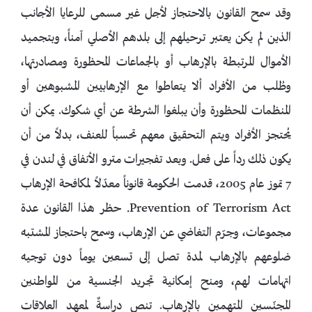
وقد سمح القانون بالاحتجاز لأجل غير مسمى للرعايا الأجانب
الذين لم يكن يعتبر ترحيلهم إلى بلدهم الأصلي آمناً، وبتجميد
الأموال المرتبطة بالإرهاب أو بالجماعات المحظورة ومصادرتها،
وطُلب من الأفراد ألا يتعاطوا مع الإرهابيين المشبوهين أو
المنظمات المحظورة وأن يبلغوا الشرطة عن أي شكوك. يمكن أن
يُحتجز الأفراد ويتم التحقيق معهم تحسباً للعنف، بدلاً من أن
يكون ذلك رداً على فعل. وبعد تفجيرات مترو الأنفاق في لندن في
7 تموز عام 2005، قدمت الحكومة قانوناً معدّلاً لمكافحة الإرهاب
Prevention of Terrorism Act. حظر هذا القانون عدة
مجموعات، وجرّم التغاضي عن الإرهاب، وسمح باحتجاز المشتبه
ضلوعهم بالإرهاب لمدة تصل إلى تسعين يوماً دون توجيه
اتهامات لهم، ومنح إمكانية تجريد الجنسية من المواطنين
المجنّسين المتهمين بالإرهاب. تنص دراسةٌ لمعهد العلاقات