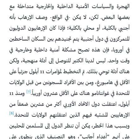
الهجرة والسياسات الأمنية الداخلية والخارجية متداخلة مع
بعضها البعض. لكن، لا يمكن -في الواقع- وصف الإرهاب بأنه
أجنبي بالكلية، أو محلي بالكلية؛ فإذا كان الإرهابيون الدوليون
المتمركزون في دول أجنبية يتم تجنيدهم بين السكان الساخطين
في أوروبا، فإن هذه تصبح مشكلة أمنية داخلية وخارجية في
وقت واحد. ليس لدينا الكثير للتوصل إلى أدلة منهجية، ولكن
هناك أدلة توحي بذلك. تم التخطيط لمؤامرات 11 أيلول جزئياً على
الأقل في هامبورغ، ومن بين الأفراد المسجونين من قبل الولايات
[7]
المتحدة في غوانتانامو هناك على الأقل عشرون أوربياً.
ومنذ 11
أيلول، اعتقلت دول الاتحاد الأوربي أكثر من عشرين ضعفاً من
[8]
الإرهابيين المشتبه فيهم الذين اعتقلتهم الولايات المتحدة.
وبسبب هذا الخطر، يمكن أن تنظر الدول إلى المسلمين المحليين
على أنهم “أعداء أجانب”، وهو التصنيف الذي ينطوي على