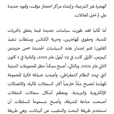
الهجرة غير الشرعية، وإنشاء مراكز احتجاز مؤقت، وقيود جديدة
على لمّ شمل العائلات.
أما ألمانيا فقد طورت سياسات جديدة فيما يتعلق بالحريات
المدنية، وحقوق المهاجرين، وحرية الكنائس وسلطات تنفيذ
القانون؛ فتم إصدار هذه السياسات الجديدة ضمن حزمتين
كبيرتين، الأولى كانت في 19 أيلول عام 2001، والثانية في 1 كانون
الثاني عام 2002. وبالتالي، أصبح ممكناً حظر المجموعات الدينية
التي تهدد النظام الديمقراطي، وأعيدت صياغة فكرة المجموعة
المهدِّدة لتصبح شأناً خارجياً أكثر. السجلات المالية، والاتصالات
الإلكترونية والبريدية، ومعظم أشكال سجلات التنقلات
أصبحت متاحة للشرطة، وأصبح مسموحاً للسلطات أن
تستخدم طريقة البحث والتنقيب عن البيانات، وهي طريقة