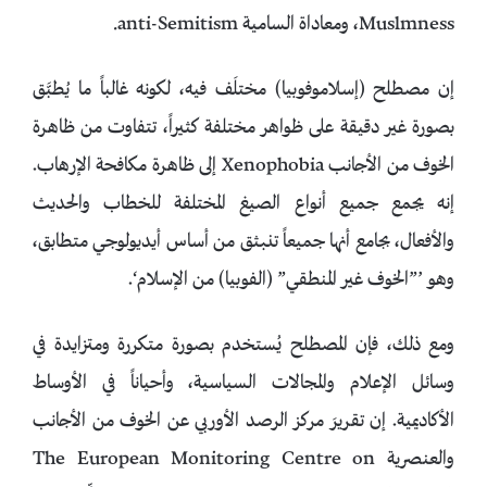
Muslmness، ومعاداة السامية anti-Semitism.
إن مصطلح (إسلاموفوبيا) مختلَف فيه، لكونه غالباً ما يُطبَّق
بصورة غير دقيقة على ظواهر مختلفة كثيراً، تتفاوت من ظاهرة
الخوف من الأجانب Xenophobia إلى ظاهرة مكافحة الإرهاب.
إنه يجمع جميع أنواع الصيغ المختلفة للخطاب والحديث
والأفعال، بجامع أنها جميعاً تنبثق من أساس أيديولوجي متطابق،
وهو ’”الخوف غير المنطقي” (الفوبيا) من الإسلام‘.
ومع ذلك، فإن المصطلح يُستخدم بصورة متكررة ومتزايدة في
وسائل الإعلام والمجالات السياسية، وأحياناً في الأوساط
الأكاديمية. إن تقريرَ مركز الرصد الأوربي عن الخوف من الأجانب
والعنصرية The European Monitoring Centre on