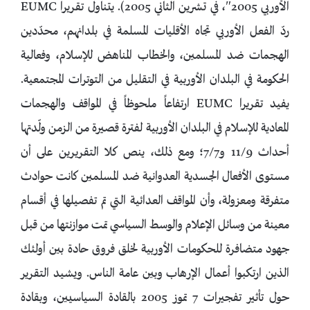
الأوربي 2005″، في تشرين الثاني 2005). يتناول تقريرا EUMC
ردّ الفعل الأوربي تجاه الأقليات المسلمة في بلدانهم، محدّدين
الهجمات ضد المسلمين، والخطاب المناهض للإسلام، وفعالية
الحكومة في البلدان الأوربية في التقليل من التوترات المجتمعية.
يفيد تقريرا EUMC ارتفاعاً ملحوظاً في المواقف والهجمات
المعادية للإسلام في البلدان الأوربية لفترة قصيرة من الزمن ولّدتها
أحداث 11/9 و7/7؛ ومع ذلك، ينص كلا التقريرين على أن
مستوى الأفعال الجسدية العدوانية ضد المسلمين كانت حوادث
متفرقة ومعزولة، وأن المواقف العدائية التي تم تفصيلها في أقسام
معينة من وسائل الإعلام والوسط السياسي تمت موازنتها من قبل
جهود متضافرة للحكومات الأوربية لخلق فروق حادة بين أولئك
الذين ارتكبوا أعمال الإرهاب وبين عامة الناس. ويشيد التقرير
حول تأثير تفجيرات 7 تموز 2005 بالقادة السياسيين، وبقادة