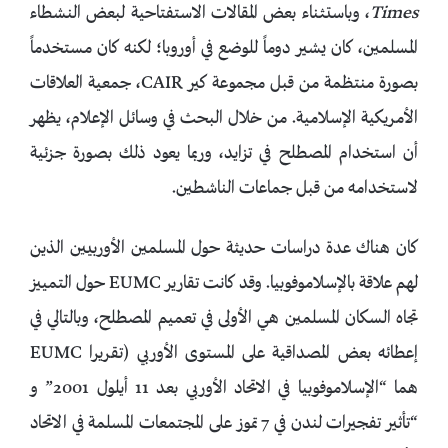
Times
، وباستثناء بعض المقالات الاستفتاحية لبعض النشطاء
المسلمين، كان يشير دوماً للوضع في أوروبا؛ لكنه كان مستخدماً
بصورة منتظمة من قبل مجموعة كير CAIR، جمعية العلاقات
الأمريكية الإسلامية. من خلال البحث في وسائل الإعلام، يظهر
أن استخدام المصطلح في تزايد، وربما يعود ذلك بصورة جزئية
لاستخدامه من قبل جماعات الناشطين.
كان هناك عدة دراسات حديثة حول المسلمين الأوربيين الذين
لهم علاقة بالإسلاموفوبيا. وقد كانت تقارير EUMC حول التمييز
تجاه السكان المسلمين هي الأولى في تعميم المصطلح، وبالتالي في
إعطائه بعض المصداقية على المستوى الأوربي (تقريرا EUMC
هما “الإسلاموفوبيا في الاتحاد الأوربي بعد 11 أيلول 2001” و
“تأثير تفجيرات لندن في 7 تموز على المجتمعات المسلمة في الاتحاد