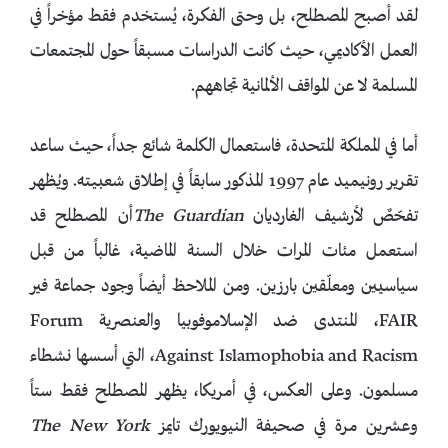
لقد أصبح المصطلح، بل وحتى الفكرة، يُستخدم فقط مؤخراً في
العمل الأكاديمي، حيث كانت الدراسات مسبقاً حول المجتمعات
المسلمة لا عن المواقف الألمانية تجاههم.
أما في المملكة المتحدة، فاستعمال الكلمة شائع جداً، حيث ساعد
تقرير رونيميد عام 1997 المذكور سابقاً في إطلاق شعبيته. ويُظهر
تفحّصٌ لأرشيف الغارديان
The Guardian
أن المصطلح قد
استعمل مئات المرات خلال السنة الماضية، غالباً من قبل
سياسيين ومعلّقين بارزين. ومن الملاحظ أيضاً وجود جماعة فير
FAIR، المنتدى ضد الإسلاموفوبيا والعنصرية Forum
Against Islamophobia and Racism، التي أسسها نشطاء
مسلمون. وعلى العكس، في أمريكا، يظهر المصطلح فقط ستاً
وعشرين مرة في صحيفة النيويورك تايمز
The New York