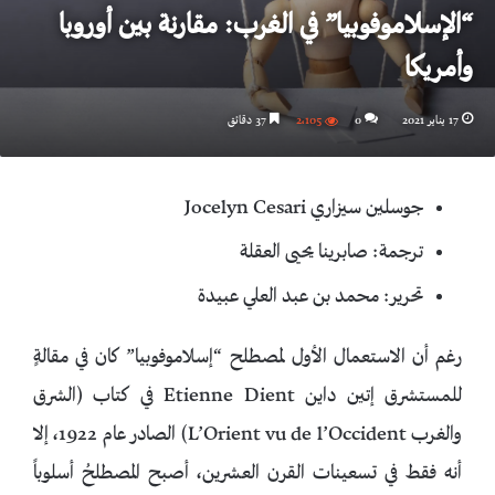
“الإسلاموفوبيا” في الغرب: مقارنة بين أوروبا
وأمريكا
17 يناير 2021
0
2٬105
37 دقائق
جوسلين سيزاري Jocelyn Cesari
ترجمة: صابرينا يحيى العقلة
تحرير: محمد بن عبد العلي عبيدة
رغم أن الاستعمال الأول لمصطلح “إسلاموفوبيا” كان في مقالةٍ
للمستشرق إتين داين Etienne Dient في كتاب (الشرق
والغرب L’Orient vu de l’Occident) الصادر عام 1922، إلا
أنه فقط في تسعينات القرن العشرين، أصبح المصطلحُ أسلوباً