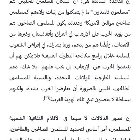
إن القاعدة السائدة هي: أن السكان المسلمين المحليين هم
“مسلمون فاسدون” ما لم يتمكنوا من إثبات ولاءهم كمسلمين
صالحين موالين لأمريكا؛ وعندئذ يكون المسلمون الصالحون هم
من يؤيد الحرب على الإرهاب في العراق وأفغانستان وغيرها من
الأهداف، وأيضًا هم من يدعم، وربما يشارك، في إقراض الشعوب
المسلمة خلال برامج مكافحة التطرف العنيف؛ فلا يمكن لهم أن
ينتقدوا الحرب على الإرهاب، بل يجب عليهم -بلا شك- دعم
السياسة الخارجية للولايات المتحدة، وبالنسبة للمسلمين
الطالحين، فليس بالضرورة أن يعارضوا الغرب بشدة، ولكنهم
[٢٦]
ببساطة لا يفضلون تبني تلك الهوية الغربية
.
إن تصور الدلالات لا سيما في الأفلام الثقافية الشعبية
للمسلمين، أمر أساسي لتحديد المسلمين الصالحين والطالحين،