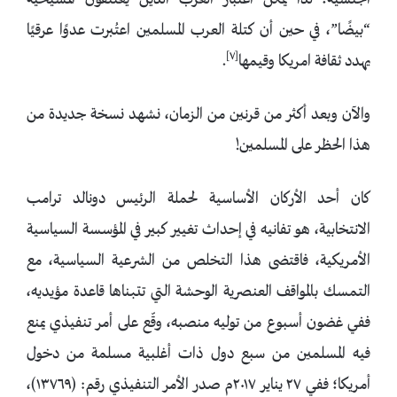
الجنسية؛ لذا يمكن اعتبار العرب الذين يعتنقون المسيحية
“بيضًا”، في حين أن كتلة العرب المسلمين اعتُبرت عدوًا عرقيًا
[٧]
يهدد ثقافة امريكا وقيمها
.
والآن وبعد أكثر من قرنين من الزمان، نشهد نسخة جديدة من
هذا الحظر على المسلمين!
كان أحد الأركان الأساسية لحملة الرئيس دونالد ترامب
الانتخابية، هو تفانيه في إحداث تغيير كبير في المؤسسة السياسية
الأمريكية، فاقتضى هذا التخلص من الشرعية السياسية، مع
التمسك بالمواقف العنصرية الوحشة التي تتبناها قاعدة مؤيديه،
ففي غضون أسبوع من توليه منصبه، وقّع على أمر تنفيذي يمنع
فيه المسلمين من سبع دول ذات أغلبية مسلمة من دخول
أمريكا؛ ففي ٢٧ يناير ٢٠١٧م صدر الأمر التنفيذي رقم: (١٣٧٦٩)،