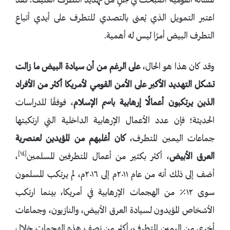
المسألة القومية أصبحت في حِلٍ من تهديد التطرف العنيف؛ فقد
اعتبر التمويل الذي يُعنى بالتصدي للتطرف على أيدي أتباع
التطرف البيض أمرًا ليس له أهمية.
وقد كان هذا هو الحال،
على
الرغم
من
أن
سيادة
البيض
ما
زالت
تشكل
التهديد
الأكبر
على
الأمن
القومي
لأمريكا
أكثر
من
الأفراد
الذين
يرتكبون
أعمالًا
إرهابية
باسم
الإسلام
، فوفقًا للدراسات
الحديثة؛ فإن عدد الأعمال الإرهابية الداخلية التي ارتكبتها
جماعات اليمين المتطرف،
كان
أغلبهم
من
المؤيدين
لعنصرية
[١٤]
العرق
الأبيض
، أكثر بكثير من أعمال المتطرفين المسلمين
،
أضف إلى ذلك أنه من عام ٢٠١١م إلى ٢٠١٦م، لم يرتكب المسلمون
سوى ١٢٪ من الهجمات الإرهابية في أمريكا، بينما ارتكب
الأشخاص المؤيدون لسيادة العرق الأبيض، والنازيون، وجماعات
أخرى من اليمين المتطرف، أكثر من نصف هذه الهجمات خلال