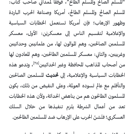
“المسلم الصالح والمسلم الطالح”، فوفقًا لممداني صاحب كتاب:
المسلم الصالح والمسلم الطالح، أمريكا وصناعة الحرب الباردة
وظهور الإرهاب؛ فإن أمريكا تستعمل الخطابات السياسية
والإعلامية لتقسيم الناس إلى معسكريْن: الأول، معسكر
المسلمين الصالحين، وهم الموالون لها، من علمانيين وحداثيين
وغربيين، والثاني: معسكر المسلمين الطالحين، وهم المعادون لها
[٢٥]
من أصحاب المذاهب المحافظة وغير الحداثيين
، وتدعو هذه
الخطابات السياسية والإعلامية، إلى
تحديث
المسلمين الصالحين
والتأقلم مع عالم تسوده العولمة، وعلى النقيض من ذلك، يكون
المسلمون الطالحون هم من يناهض الحداثة، ولأن هذه الخطابات
تعد من أعمال الشرطة يلزم تنفيذها من خلال السلك
العسكري؛ فتُشنّ الحرب على الإرهاب ضد المسلمين الطالحين.