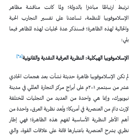
ترتبط ارتباطًا مباشرًا بالدولة؛ ولما كانت مناقشة مظاهر
الإسلاموفوبيا المنظمة، تساعدنا على تفسير التجارب الحية
والحالية لهذه الظاهرة؛ فسنذكر عدة تجليات لهذه المظاهر فيما
يلي:
[2*]
الإسلاموفوبيا
الهيكلية
: ال
نظرية
العرقية
النقدية
والقانونية
لم تكن الإسلاموفوبيا ظاهرة حديثة نشأت بعد هجمات الحادي
عشر من سبتمبر ٢٠٠١م على أبراج مركز التجارة العالمي في مدينة
نيويورك، وإنما هي واحدة من العديد من التجليات المختلفة
لإرث دائم من العنصرية في أمريكا؛ وتُعد نظرية العرق، واحدة من
أهم الأطر النظرية الأساسية لفهم هذه الظاهرة؛ فهي إطار
نظري يشرح العنصرية باعتبارها قائمة على علاقات القوة، والتي