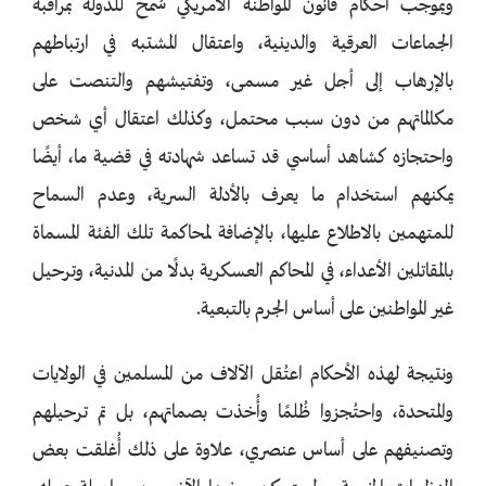
وبموجب أحكام قانون المواطنة الأمريكي سُمح للدولة بمراقبة
الجماعات العرقية والدينية، واعتقال المشتبه في ارتباطهم
بالإرهاب إلى أجل غير مسمى، وتفتيشهم والتنصت على
مكالماتهم من دون سبب محتمل، وكذلك اعتقال أي شخص
واحتجازه كشاهد أساسي قد تساعد شهادته في قضية ما، أيضًا
يمكنهم استخدام ما يعرف بالأدلة السرية، وعدم السماح
للمتهمين بالاطلاع عليها، بالإضافة لمحاكمة تلك الفئة المسماة
بالمقاتلين الأعداء، في المحاكم العسكرية بدلًا من المدنية، وترحيل
غير المواطنين على أساس الجرم بالتبعية.
ونتيجة لهذه الأحكام اعتُقل الآلاف من المسلمين في الولايات
والمتحدة، واحتُجزوا ظُلمًا وأُخذت بصماتهم، بل تم ترحيلهم
وتصنيفهم على أساس عنصري، علاوة على ذلك أُغلقت بعض