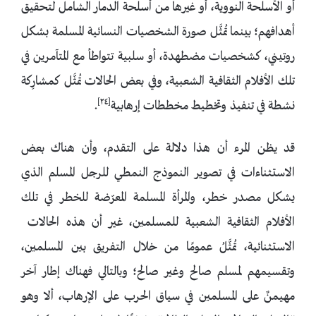
أو الأسلحة النووية، أو غيرها من أسلحة الدمار الشامل لتحقيق
أهدافهم؛ بينما تُمثَّل صورة الشخصيات النسائية المسلمة بشكل
روتيني، كشخصيات مضطهدة، أو سلبية تتواطأ مع المتآمرين في
تلك الأفلام الثقافية الشعبية، وفي بعض الحالات تُمثَّل كمشارِكة
[٢٤]
نشطة في تنفيذ وتخطيط مخططات إرهابية
.
قد يظن المرء أن هذا دلالة على التقدم، وأن هناك بعض
الاستثناءات في تصوير النموذج النمطي للرجل المسلم الذي
يشكل مصدر خطر، والمرأة المسلمة المعرّضة للخطر في تلك
الأفلام الثقافية الشعبية للمسلمين، غير أن هذه الحالات
الاستثنائية، تُمثَّلُ عمومًا من خلال التفريق بين المسلمين،
وتقسيمهم لمسلم صالح وغير صالح؛ وبالتالي فهناك إطار آخر
مهيمنٌ على المسلمين في سياق الحرب على الإرهاب، ألا وهو