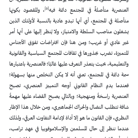
[٥]
العنصرية متأصلةٌ في المجتمع دائمة فيه
، والمقصود بكونها
متأصلة في المجتمع، أي أنها تبدو عادية بالنسبة لأولئك الذين
يشغلون مناصب السلطة والامتياز، ولا يُنظر إليها على أنها أمر
غير عادي أو غريب؛ ومن هنا فإن افتراضات تفوّق الأجناس
المتميزة، تضرب بجذورها في ثقافات المجتمع السياسية والقانونية
والتعليمية، بحيث يتعذر التعرف عليها غالبًا؛ فالعنصرية باعتبارها
سمة دائمة في المجتمع، تعني أنه لا يمكن التخلص منها بسهولة؛
فعندما يديم النظام القانوني أوجه التمييز العنصري، تصبح
العنصرية راسخةً ومنهجية؛ وبالتالي يصبح القضاء عليها مهمةً
شاقة تتطلب النضال والحراك الجماهيري، ومن خلال هذا الإطار
النظري، فإن القانون ما هو إلا أداة لإدامة التفاوت العرقي، ولذلك
عندما ننظر إلى حال المسلمين والإسلاموفوبيا في عهد ترامب،