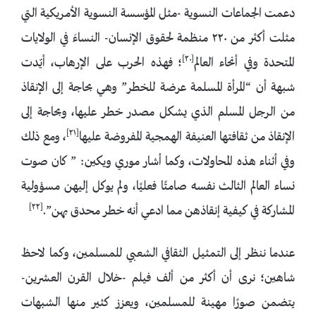
دعمت الجماعات النسوية -مثل المؤسسة النسوية الأمريكية التي
مثلت أكثر من ٢٢٠ منظمة لحقوق الإنسان- النساءَ في الولايات
[٢٠]
المتحدة وفي أنحاء العالم
؛ فهذه الحرب على الإرهاب، أيّدت
شبهة أن “المرأة المسلمة عرضة للخطر” وهي بحاجة إلى الإنقاذ
من الرجل المسلم الذي يشكل مصدر خطر عليها، وبحاجة إلى
[٢١]
الإنقاذ من ثقافتها العنيفة الهمجية المفروضة عليها
، ومع ذلك
وفي أثناء هذه المحاولات، وكما أشار موري ويكين: ” كان صوت
نساء العالم الثالث نفسه صامتًا فعليًا، ولم يوكل إليهن مسؤولية
[٢٢]
المشاركة في كيفية إنقاذهن مما ادعي أنه خطر محدق بهن”.
عندما ننظر إلى التمثيل الثقافي الشعبي للمسلمين، وكما لاحظ
شاهين؛ نرى أن أكثر من ألف فيلم -خلال القرن العشرين-
يتضمن صورًا مهينة للمسلمين، ويعزز كثير منها الشبهات