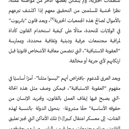
المنظمات الخيرية، ولم يتمكن بعضها الآخر من مواصلة عمله،
نظرًا لخشية المسلمين من التحقيق معهم إذا اكتُشف تبرعهم
[٩]
بالأموال لصالح هذه الجمعيات الخيرية
، ويعد قانون “باتريوت”
في الولايات المتحدة، مثالًا على كيفية استخدام القانون كأداة
لمراقبة مجتمعات عرقية ودينية وثقافية محددة، وبممارسة
“العقوبة الاستباقية”، التي تتضمن معاقبة الأشخاص قانونيًا قبل
ارتكابهم لأي جريمة أو مخالفة.
ويعد العرق المدعوم -بافتراض أنهم “ليسوا مثلنا”- أمرًا أساسيًا في
مفهوم “العقوبة الاستباقية”، فيمكن وصف مثل هذه الحالة
-التي يصبح فيها إيقاف العمل بالقانون، وتجريد الإنسان من
حقوقه الأساسية” حقًا مشروعًا- بتحول الدولة -بالنسبة لهذه
الفئات- إلى معسكر اعتقال كبير![١٠] تلك الأماكن التي تجيز تعليق