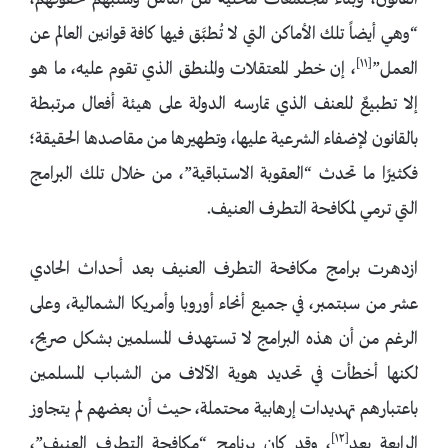
القانون، وبناء مجتمعات محلية من الناس وسلبهم حقوقهم،
“وهي أيضاً تلك الأماكن التي لا تُطبَّق فيها كافة قوانين العالم عن
[١١]
العمل”
، إن خطر المعتقلات والمنطق الذي تقوم عليه، ما هو
إلا تطبيعٌ للعنف الذي تمارسه الدولة على هيئة أفعال مرتبطة
بالقانون لإضفاء الشرعية عليها، وتطهيرها من مقاصدها الحقيقة؛
فكثيرًا ما تحدث “العقوبة الاستباقية”، من خلال تلك البرامج
التي ترمي لمكافحة التطرف العنيف.
ازدهرت برامج مكافحة التطرف العنيف بعد أحداث الحادي
عشر من سبتمبر، في جميع أنحاء أوروبا وأمريكا الشمالية، وعلى
الرغم من أن هذه البرامج لا تستهدف المسلمين بشكل صريح،
لكنها أخطأت في تحديد هوية الآلاف من الشباب المسلمين
باعتبارهم تهديدات إرهابية محتملة، حيث أن بعضهم لم يتجاوز
[١٢]
الرابعة بعد
، وقد كان برنامج “مكافحة التطرف العنيف”،