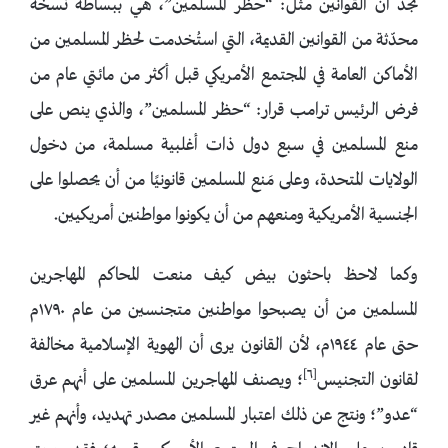
نجد أن القوانين مثل: “حظر المسلمين”، هي ببساطة نسخة
محدّثة من القوانين القديمة، التي استُخدمت لحظر المسلمين من
الأماكن العامة في المجتمع الأمريكي قبل أكثر من مائتي عام من
فرض الرئيس ترامب قرار: “حظر المسلمين”، والذي ينص على
منع المسلمين في سبع دول ذات أغلبية مسلمة، من دخول
الولايات المتحدة، وعلى مَنع المسلمين قانونيًا من أن يحصلوا على
الجنسية الأمريكية ومنعهم من أن يكونوا مواطنين أمريكيين.
وكما لاحظ باحثون بيض كيف منعت المحاكم المهاجرين
المسلمين من أن يصبحوا مواطنين متجنسين من عام ١٧٩٠م
حتى عام ١٩٤٤م، لأن القانون يرى أن الهوية الإسلامية مخالفة
[٦]
لقانون التجنيس
؛ ويصنف المهاجرين المسلمين على أنهم عرق
“عدو”؛ ونتج عن ذلك اعتبار المسلمين مصدر تهديد، وأنهم غير