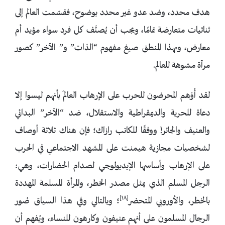
هدف محدد، وضد عدو غير محدد بوضوح، فقسّمت العالم إلى
ثنائيات متعارضة تمامًا، ويجب أن يُصنَّف كل فرد سواء مؤيد أم
معارض، وبهذا المنطق صيغ مفهوم “الذات” و” الآخر” كصور
مرآة مشوهة للعالم.
لقد أَوْهم المحرضون للحرب على الإرهاب العالمَ بأنهم ليسوا إلا
دعاة للحرية والديمقراطية والاستقلال، ضد “الآخر” البدائي
والعنيف والجائر! ووفقًا للكاتب رازاك؛ فإن هناك ثلاثة أوصاف
لشخصيات مجازية هيمنت على المشهد الاجتماعي في الحرب
على الإرهاب وأساسها الإيديولوجي لصدام الحضارات، وهي:
الرجل المسلم الذي يمثل مصدر الخطر، والمرأة المسلمة المهددة
[١٨]
بالخطر، والأوروبي المتحضر
؛ وبالتالي وفي هذا السياق صُور
الرجال المسلمون على أنهم عنيفون وكارهون للنساء، ويُفهم أن