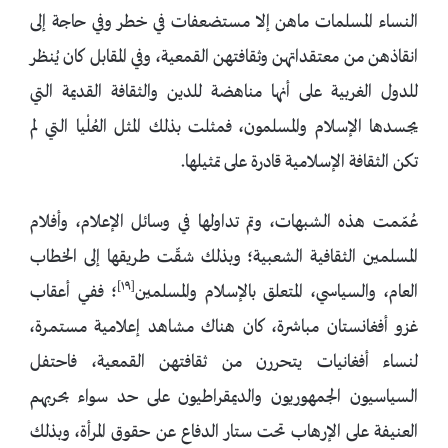
النساء المسلمات ماهن إلا مستضعفات في خطر وفي حاجة إلى
انقاذهن من معتقداتهن وثقافتهن القمعية، وفي المقابل كان يُنظر
للدول الغربية على أنها مناهضة للدين والثقافة القديمة التي
يجسدها الإسلام والمسلمون، فمثلت بذلك المثل العُلْيا التي لم
تكن الثقافة الإسلامية قادرة على تمثيلها.
عُمّمت هذه الشبهات، وتم تداولها في وسائل الإعلام، وأفلام
المسلمين الثقافية الشعبية؛ وبذلك شقّت طريقها إلى الخطاب
[١٩]
العام، والسياسي، المتعلق بالإسلام والمسلمين
؛ ففي أعقاب
غزو أفغانستان مباشرة، كان هناك مشاهد إعلامية مستمرة،
لنساء أفغانيات يتحررن من ثقافتهن القمعية، فاحتفل
السياسيون الجمهوريون والديمقراطيون على حد سواء بحربهم
العنيفة على الإرهاب تحت ستار الدفاع عن حقوق المرأة، وبذلك