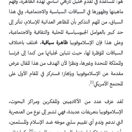
هو: المساعدة في تقديم تحليل تاريخي أساسي لهذه الظاهرة، وفهم
ماهيتها وظهورها في السياقات السياسية والاجتماعية، وفي هذا
السياق، من المهم التذكير بأن المظاهر العدائية للإسلام، تتأثر إلى
حد كبير بالعوامل الجيوسياسية المحلية والثقافية والاجتماعية،
وعلى هذا فإن الإسلاموفوبيا
ظاهرة
سياقية
، تختلف باختلاف
السياقات المؤطّرة لها، حيث تتباين تجلياتها من كندا إلى فرنسا
والمملكة المتحدة وغيرها، ونظرًا لأن الهدف من هذا المقال عرض
مقدمة عن الإسلاموفوبيا وبإيجاز؛ فسنركز في المقام الأول على
[١]
المجتمع الأمريكي
.
لقد عرّف عدد من الأكاديميين والمفكرين ومراكز البحوث،
الإسلاموفوبيا بتعريفات عديدة، فهي تشير إلى نوع من العنصرية
التي تدعم وتديم أي تقييم سلبي موجّه ضد الإسلام والمسلمين،
[٢]