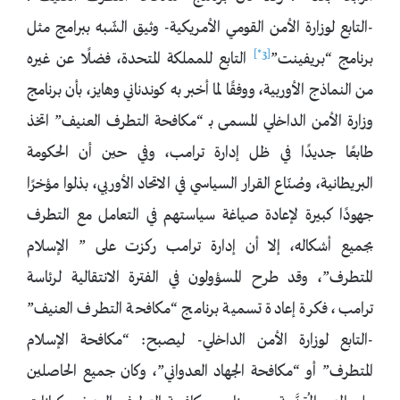
-التابع لوزارة الأمن القومي الأمريكية- وثيق الشّبه ببرامج مثل
[3*]
برنامج “بريفينت”
التابع للمملكة المتحدة، فضلًا عن غيره
من النماذج الأوربية، ووفقًا لما أخبر به كوندناني وهايز، بأن برنامج
وزارة الأمن الداخلي المسمى بـ “مكافحة التطرف العنيف” اتخذ
طابعًا جديدًا في ظل إدارة ترامب، وفي حين أن الحكومة
البريطانية، وصُنّاع القرار السياسي في الاتحاد الأوربي، بذلوا مؤخرًا
جهودًا كبيرة لإعادة صياغة سياستهم في التعامل مع التطرف
بجميع أشكاله، إلا أن إدارة ترامب ركزت على ” الإسلام
المتطرف”، وقد طرح المسؤولون في الفترة الانتقالية لرئاسة
ترامب، فكرة إعادة تسمية برنامج “مكافحة التطرف العنيف”
-التابع لوزارة الأمن الداخلي- ليصبح: “مكافحة الإسلام
المتطرف” أو “مكافحة الجهاد العدواني”، وكان جميع الحاصلين