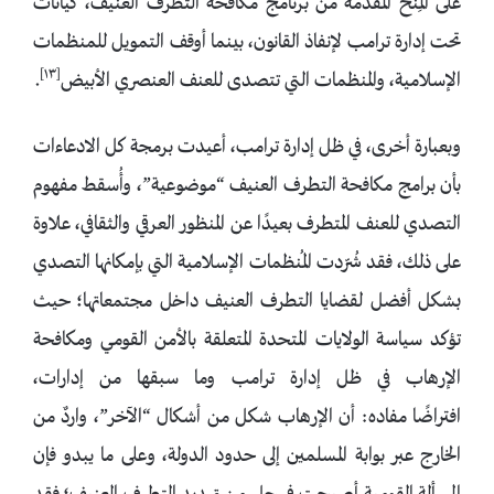
على المِنح المُقدَّمة من برنامج مكافحة التطرف العنيف، كيانات
تحت إدارة ترامب لإنفاذ القانون، بينما أوقف التمويل للمنظمات
[١٣]
الإسلامية، والمنظمات التي تتصدى للعنف العنصري الأبيض
.
وبعبارة أخرى، في ظل إدارة ترامب، أعيدت برمجة كل الادعاءات
بأن برامج مكافحة التطرف العنيف “موضوعية”، وأُسقط مفهوم
التصدي للعنف المتطرف بعيدًا عن المنظور العرقي والثقافي، علاوة
على ذلك، فقد شُرّدت المُنظمات الإسلامية التي بإمكانها التصدي
بشكل أفضل لقضايا التطرف العنيف داخل مجتمعاتها؛ حيث
تؤكد سياسة الولايات المتحدة المتعلقة بالأمن القومي ومكافحة
الإرهاب في ظل إدارة ترامب وما سبقها من إدارات،
افتراضًا مفاده: أن الإرهاب شكل من أشكال “الآخر”، واردٌ من
الخارج عبر بوابة المسلمين إلى حدود الدولة، وعلى ما يبدو فإن