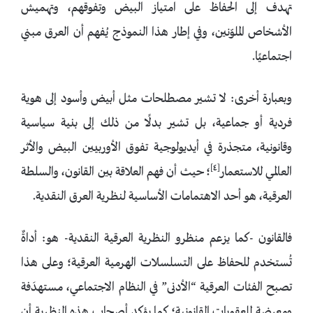
تهدف إلى الحفاظ على امتياز البيض وتفوقهم، وتهميش
الأشخاص الملوّنين، وفي إطار هذا النموذج يُفهم أن العرق مبني
اجتماعيًا.
وبعبارة أخرى: لا تشير مصطلحات مثل أبيض وأسود إلى هوية
فردية أو جماعية، بل تشير بدلًا من ذلك إلى بنية سياسية
وقانونية، متجذرة في أيديولوجية تفوق الأوربيين البيض والأثر
[٤]
العالمي للاستعمار
؛ حيث أن فهم العلاقة بين القانون، والسلطة
العرقية، هو أحد الاهتمامات الأساسية لنظرية العرق النقدية.
فالقانون -كما يزعم منظرو النظرية العرقية النقدية- هو: أداةٌ
تُستخدم للحفاظ على التسلسلات الهرمية العرقية؛ وعلى هذا
تصبح الفئات العرقية “الأدنى” في النظام الاجتماعي، مستهدَفة
ومعرضة للعقوبات القانونية؛ كما يؤكد أصحاب هذه النظرية أن