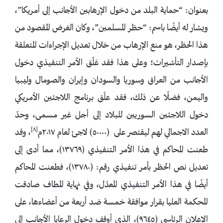
بعنوان: “حماية البلد من دخول الإرهابين الأجانب إلى أمريكا”،
ويشار له أيضًا باسم: “حظر المسلمين”، وكان الغرض المقصود من
هذا الحظر، هو منع الإرهاب من خلال تعديل الإجراءات المتعلقة
بإصدار التأشيرات؛ وعلى هذا فقد عَلّق الأمر التنفيذي دخول
الأجانب من العراق وسوريا والسودان وإيران والصومال وليبيا
واليمن، فضلًا عن ذلك، فقد علّق برنامج اللاجئين الأمريكي
دخول اللاجئين السوريين للبلاد إلى أجل غير مسمى، وحدّ
[٨]
العدد الاجمالي لهم ليقتصر على (٥٠٠٠٠) لاجئ لعام ٢٠١٧م
، وقد
طعنت المحاكم في هذا الأمر التنفيذي (١٣٧٦٩)، مما أدى إلى
تعديل نص الحظر بأمر تنفيذي رقم: (١٣٧٨٠)، فطعنت المحاكم
أيضًا في هذا الأمر التنفيذي المعدّل، وفي نهاية المطاف صادقت
المحكمة العليا بقرار موافقة خمسة ضد أربعة من أعضاءها، على
الإعلان الرئاسي (٩٦٤٥)، الذي أوقف دخول الرعايا الأجانب إلى