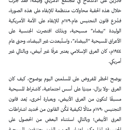
قادرين على الاندماج في المجتمع الأمريكي وقيمه؛ فقد جرت
خلال هذه الحقبة محاولات منتظمة للإبقاء على هذه الصورة،
فشُرّع قانون التجنيس عام١٧٩٠م للإبقاء على الأمة الأمريكية
الوليدة “بيضاء” مسيحية، وبذلك اقتصرت الجنسية على
الأعراق المسيحية “البيضاء”، واستُبعدت غير البيضاء، وحتى عام
١٩٤٤م، كان العرق الإسلامي يعتبر عرقًا غير أبيض، وبالتالي غير
أمريكي.
يوضح الحظر المفروض على المسلمين اليوم بوضوح، كيف كان
العرق -ولا يزال- مبنيًا على أسس اجتماعية، كاشتراط المسيحية
مسبقًا لتكون من العرق الأبيض، وبعبارة أخرى، يُعد قانون
التجنيس ١٧٩٠م مثالًا لكيفية تَمكُّن القانون من تحديد اشتراطات
العرق الأبيض؛ وبالتالي استثناء البعض من الحصول على