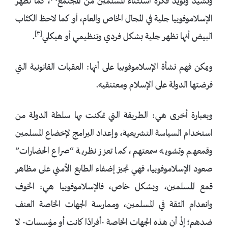
وتُشيد وتؤيد فكرة استثناء المسلمين من المجتمع
، كما تظهر
الإسلاموفوبيا جلية في المجال الخاص والعام، أو كما لاحظ الكتّاب
[٣]
البيض أنها تظهر جلية بشكل فردي وتنظيمي أو هيكلي
.
ويمكن فهم نشأة الإسلاموفوبيا على أنها: العقبات القانونية التي
فرضتها الدولة على الإسلام ومعتنقيه.
وبعبارة أخرى هي: الطريقة التي تمكنت بها سلطة الدولة من
استخدام السياسة التشريعية، وإعداد البرامج لإخضاع المسلمين
وقمعهم وتشويه سمعتهم، كما تعزز نظرية “صراع الحضارات”
صعود الإسلاموفوبيا، فهي تجيز إضفاء الطابع الأمني على مظاهر
قمع المسلمين، وبشكل خاص، فالإسلاموفوبيا هي: الخوف
وانعدام الثقة في المسلمين، وممارسة الجهات الخاصة العنف
ضدهم؛ إذْ أن هذه الجهات الخاصة -أفرادًا كانت أو مؤسسات- لا