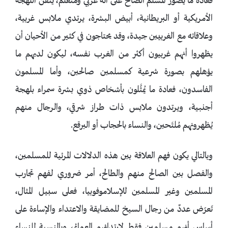
فعادة ما يُصوّر المسلم الصالح على أنه غربي ومتعلم، يتقن اللهجة
الأمريكية أو البريطانية، أبيض البشرة، يرتدي ملابس غربية،
وعلاقاته مع الغربيين جيدة، وقد يحتاجون في كثير من الأحيان أن
يظهروا أنهم غربيون أكثر من الغرب نفسه، ليكون لديهم ما
يؤهلهم بصورة شرعية كمسلمين صالحين، وأما المسلمون
الفاسدون، فعادة ما يُمثَّلون بأشخاص ذوي بشرة سمراء بلهجة
أجنبية، ويرتدون ملابس ذات طراز شرقي، والرجال منهم
يُظهرونهم مُلتَحين، والنساء بالحجاب أو البرقع.
وبالتالي يكون فهم العلاقة بين هذه الدلالات المرئية للمسلمين،
والفصل بين الصالح منهم والطالح، أمر ضروري لفهم تجارب
المسلمين وغير المسلمين للإسلاموفوبيا، فعلى سبيل المثال،
تَعرّض عددٌ من رجال السيخ للمضايقة والاعتداء والإساءة على
أساس أنهم مسلمين فقط لارتدائهم العمائم، وبالنسبة للنساء