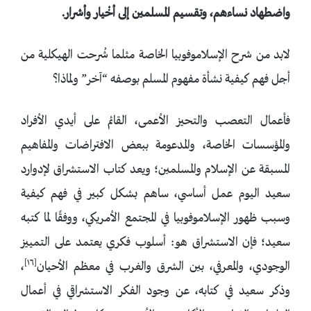
و
اضطهاد
نساءهم،
وتقسيم
المسلمين
إلى أخْيار
وأشرار
.
لابد من شرح الإسلاموفوبيا الخاصة مثلما شُرحت الهيكلية من
أجل فهم كيفية نشأة مفهوم المسلم بوصفه “آخر” ولماذا؟
فأعمال التعصب والتحيز الأعمى، القائم على أيدي الأفراد
والمؤسسات الخاصة، والمدعومة ببعض الافتراضات والمفاهيم
المسبقة عن الإسلام والمسلمين؛ ويعد كتاب الاستشراق لإدوارد
سعيد اليوم عمل أساسي، ساهم بشكل كبير في فهم كيفية
وسبب ظهور الإسلاموفوبيا في المجتمع الأمريكي، ووفقًا لما كتبه
سعيد؛ فإن الاستشراق هو: أسلوب فكري يعتمد على التمييز
[١٦]
الوجودي، والمعرفي، بين الشرق والغرب في معظم الأحيان
،
وذكر سعيد في كتابه، عن وجود الفكر الاستشراقي في أعمال