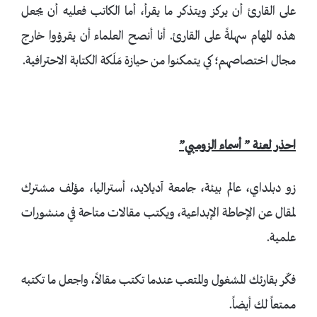
على القارئ أن يركز ويتذكر ما يقرأ، أما الكاتب فعليه أن يجعل
هذه المهام سهلةً على القارئ. أنا أنصح العلماء أن يقرؤوا خارج
مجال اختصاصهم؛ كي يتمكنوا من حيازة مَلَكة الكتابة الاحترافية.
احذر لعنة ” أسماء الزومبي”
زو دبلداي، عالم بيئة، جامعة آديلايد، أستراليا، مؤلف مشترك
لمقال عن الإحاطة الإبداعية، ويكتب مقالات متاحة في منشورات
علمية.
فكّر بقارئك المشغول والمتعب عندما تكتب مقالاً، واجعل ما تكتبه
ممتعاً لك أيضاً.