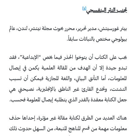
[1]
تجنب النثر البنفسجي
بيتر غورسيتش، مدير تحرير، محرر بحوث مجلة نيتشر، لندن، عالم
بيولوجي مختص بالنباتات سابقاً.
يجب على الكتاب أن يتوخوا الحذر فيما يخص “الإبداعية”، فقد
تبدو جيدة إلا أن الهدف من المقالة العلمية يكمن في إيصال
المعلومات، أما التأنق البياني، واللغة المجازية فيمكن أن تسبب
التشتت، وتخدع القارئ غير الناطق بالإنجليزية، نصيحتي هي
جعل الكتابة معقدة بالقدر الذي يتطلبه إيصال المعلومة فحسب.
هناك العديد من الطرق لكتابة مقالة غير مؤثرة، إحداها حذف
معلومات مهمة من قسم المناهج المتبعة، من السهل حدوث ذلك