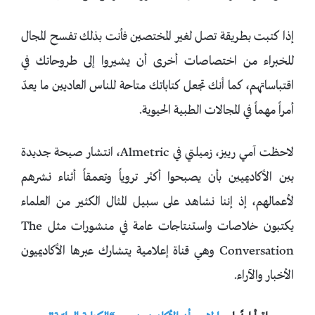
إذا كتبت بطريقة تصل لغير المختصين فأنت بذلك تفسح المجال
للخبراء من اختصاصات أخرى أن يشيروا إلى طروحاتك في
اقتباساتهم، كما أنك تجعل كتاباتك متاحة للناس العاديين ما يعدّ
أمراً مهماً في المجالات الطبية الحيوية.
لاحظت آمي رييز، زميلتي في Almetric، انتشار صيحة جديدة
بين الأكاديميين بأن يصبحوا أكثر تروياً وتعمقاً أثناء نشرهم
لأعمالهم، إذ إننا نشاهد على سبيل المثال الكثير من العلماء
يكتبون خلاصات واستنتاجات عامة في منشورات مثل The
Conversation وهي قناة إعلامية يتشارك عبرها الأكاديميون
الأخبار والآراء.