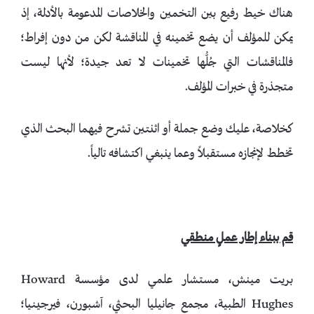
هناك خيط رفيع بين التخمين والخلاصات المدعومة بالأدلة، إذ
يمكن للمؤلف أن يضع تخمينه في المناقشة لكن من دون إفراط؛
فالمناقشات التي جُلُّها تخمينات لا تعد جيدة؛ لأنها ليست
متجذرة في خبرات المؤلف.
كخلاصة، عليك وضع جملة أو اثنتين تشرح فيهما البحث الذي
تخطط لإنجازه مستقبلاً وعما ينبغي اكتشافه تالياً.
قم ببناء إطار عملٍ منطقي
بريت مينش، مستشار علمي لدى مؤسسة Howard
Hughes الطبية، مجمع جانيليا البحثي، آشبورن، فيرجينيا؛