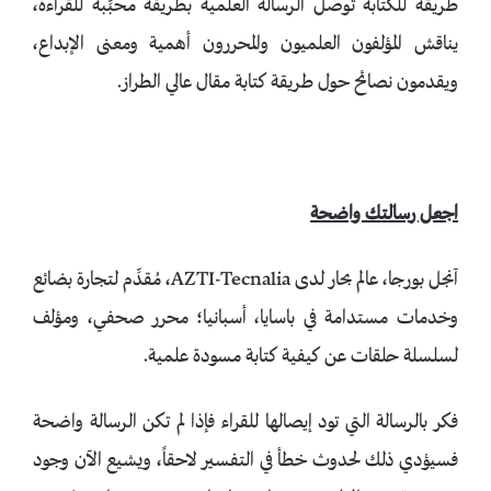
طريقة للكتابة توصل الرسالة العلمية بطريقة محبِّبة للقراءة،
يناقش المؤلفون العلميون والمحررون أهمية ومعنى الإبداع،
ويقدمون نصائح حول طريقة كتابة مقال عالي الطراز.
اجعل رسالتك واضحة
آنجل بورجا، عالم بحار لدى AZTI-Tecnalia، مُقدِّم لتجارة بضائع
وخدمات مستدامة في باسايا، أسبانيا؛ محرر صحفي، ومؤلف
لسلسلة حلقات عن كيفية كتابة مسودة علمية.
فكر بالرسالة التي تود إيصالها للقراء فإذا لم تكن الرسالة واضحة
فسيؤدي ذلك لحدوث خطأ في التفسير لاحقاً، ويشيع الآن وجود