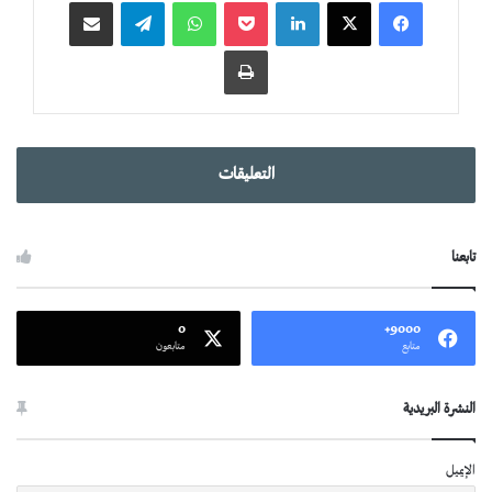
لينكدإن
‫Pocket
واتساب
تيلقرام
مشاركة عبر البريد
طباعة
التعليقات
تابعنا
0
9000+
متابع
متابعون
النشرة البريدية
الإيميل