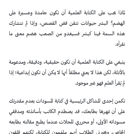
لماذا يجب على الكتابة العلمية أن تكون جامدة وعسيرة على
الهضم؟ البشر حيوانات تتقن قصّ القصص، وإذا لم نتشارك
هذه السمة فينا كبشر فسيغدو من الصعب هضم معنى ما
نقرأه.
ينبغي على الكتابة العلمية أن تكون حقيقية، ودقيقة، ومدعومة
بالأدلة، لكن هذا لا يعني مطلقاً أنها لا يمكن أن تكون إبداعية؛ إذا
لم يُقرأ العلم فهو غير موجود.
تكمن إحدى المشاكل الرئيسية في كتابة المسودات بعدم مقدرتك
على أن تمهرها بطابعك، قد يصطدم الكاتب بأساتذته ومدققي
مسوداته الأولى، أو محرري المجلات عندما يطبع مقالته بطابعه
الخاص، ويخبرني الطلاب أنهم ملهَمون للكتابة، لكنهم قلقون