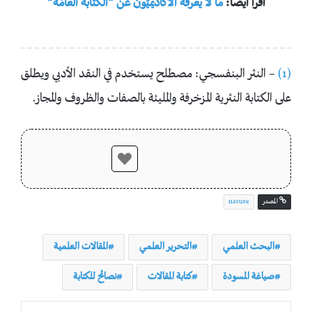
اقرأ ايضًا:
ما لا يعرفُه الأكاديميّون عن “الكتابة العامّة”
(1)
– النثر البنفسجي: مصطلح يستخدم في النقد الأدبي ويطلق
على الكتابة النثرية المزخرفة والمليئة بالصفات والظروف والمجاز.
المصدر
nature
البحث العلمي
التحرير العلمي
المقالات العلمية
صياغة المسودة
كتابة المقالات
نصائح للكتابة