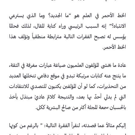
الخط الأحمر في العلم هو “ما الجديد؟ وما الذي يسترعي
الانتباه؟” إنه السبب الرئيسي وراء كتابة المقال، لذلك فحالما
يؤَسس له تصبح الفقرات التالية مترابطة منطقياً وتؤلف هذا
الخط الأحمر.
عادة ما يخشى المؤلفون العلميون صياغة عبارات مغرقة في الثقة،
ما ينتج عنه كتابات مرتبكة تبدو في موقع دفاعي تتخللها العديد
من التحذيرات، كما لو أن المؤلفين يكتبون للتصدي للانتقادات
التي لم يدلي أحدٌ بها بعد، والنتيجة كلامٌ عاديُ مبتذل يأخذ
بالحسبان سمعة المجلة أكثر من صالح البشرية ككل.
إليكم مثالاً عما قصدته، لنقرأ الفقرة التالية: ” بالرغم من كونها