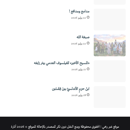
مدامع ومدافع !
22 يوليو 2026
صبغة الله
22 يوليو 2026
«المسيح الأخير» للفيلسوف العدمي بيتر زابفه
21 يوليو 2026
ابنُ حزمٍ الأندلسيِّ بينَ قِصَّتَين
18 يوليو 2026
موقع غير ربحي | الحقوق محفوظة ويمنع النقل دون ذكر للمصدر بالإحالة للموقع © 2026 أثارة