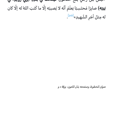
بَيتِه)
صابِرًا مُحتَسِبًا يَعلَمُ أنَّه لا يُصيبُه إلَّا ما كَتَبَ اللهُ له إلَّا كان
[20]
له مِثلُ أجْرِ الشَّهيدِ»
.
عنوان المخطوط وصفحته بذل الماعون- ورقة 1 و