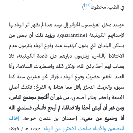
[22]
في الطب. مخطوط
)
«ومنذ دخل الفرنسيون الجزائر إلى يومنا هذا لم يظهر أثر الوباء بها
لإحداثهم الكرنتينة (quarantine). ويؤيد ذلك أن بعض من
يسكن البلدان التي بدون كرنتينة عند وقوع الوباء يلتزمون عدم
الاختلاط بالناس، ويلزمون ديارهم على قاعدة الكرنتينة، فلا
يصاب لهم أحدٌ بإذن الله، وتكرَّر ذلك واضطردت السلامة. وأنا
العبد الحقير حضرتُ وقوعَ الوباء بالجزائر نحو عشرين سنة كما
سبق، والتزمتُ التحرُّز بأقل مما يحتاط به الفرنج؛ فكنتُ أصلي
الجمعة وأحضر جنائز أصحابي،
من غير أن أَقْتَحِمَ مجتمع الناس،
ومن غير أن أَمِسَّ أحدًا ولا قماشًا، ثم أرجع فأتبخَّر، فسلمني الله
أنا وجميع من معي
».
(
حمدان بن عثمان خواجه.
إتحاف
المنصفين والأدباء بمباحث الاحتراز من الوباء
. 1252 هـ / 1836