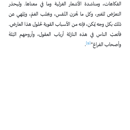
الفكاهات، ومناشدة الأشعار الغزلية وما في معناها. وليحذر
التعرُّض للغير، وكل ما يُحزن النَّفس، ويجلب الغمّ، ويُلهي عن
ذلك بكل وجه يُمكن، فإنه من الأسباب القوية لحلول هذا العارض.
فأتعبُ الناس في هذه النازلة أرباب العقول، وأروحهم البُلهُ
[9]
وأصحاب الفراغ”
.