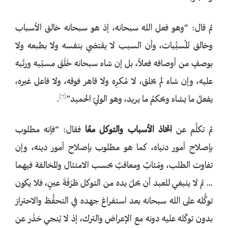
ثم قال: “وهو فعل الله سبحانه، إذ هو سبحانه خالق الأسباب
وخالق المُسبَّبات، وأن السبب لا يقتضي بنفسه ولا بطبعه ولا
بوصفٍ من أوصافه فعلاً، بل إن شاء سبحانه خَلَقَ مسبّبه ورتّبه
عليه، وإن شاء لم يخلق، لا مُكرِه ولا قاهر فوقه، ولا فاعل غيره،
[7]
يفعلُ ما يشاء ويحكمُ ما يريد، وهو الوليّ الحميد”
.
ثم تكلَّم عن
اتخاذ الأسباب والتوكل معًا
فقال: “فإنه مطلوب
بإصلاح أمور دنياه، كما هو مطلوب بإصلاح أمور دينه، وإن
تفاوت الطلب، ومُثابٌ ومعاقبٌ بحسب الامتثال والمخالفة فيهما
… ثم لا ينبغي للعبد أن يحلّ يده من التوكل طَرْفَةَ عينٍ، فلا يكون
توكُّله على الله سبحانه بعد استفراغ جهده في التحفُّظ والاحتراز
بدون توكّله عليه دونه مع الإعراض والترك، إذ لا يُنجي حَذَر عن