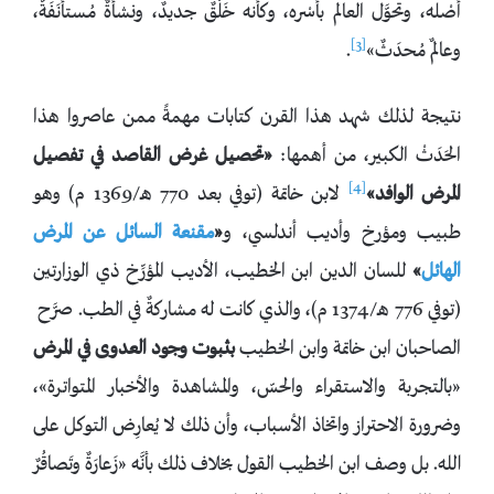
أصْله، وتحوَّل العالم بأسْره، وكأنه خَلْقٌ جديدٌ، ونشأةٌ مُستأْنَفَةٌ،
[3]
وعالمٌ مُحدَثٌ»
.
نتيجة لذلك شهد هذا القرن كتابات مهمةً ممن عاصروا هذا
الحَدَثْ الكبير، من أهمها:
«تحصيل غرض القاصد في تفصيل
[4]
المرض الوافد»
لابن خاتمة (توفي بعد 770 هـ/1369 م) وهو
طبيب ومؤرخ وأديب أندلسي، و
«
مقنعة السائل عن المرض
الهائل
»
للسان الدين ابن الخطيب، الأديب المؤرِّخ ذي الوزارتين
(توفي 776 هـ/1374 م)، والذي كانت له مشاركةٌ في الطب. صرَّح
الصاحبان ابن خاتمة وابن الخطيب
بثبوت وجود العدوى في المرض
«بالتجربة والاستقراء والحسّ، والمشاهدة والأخبار المتواترة»،
وضرورة الاحتراز واتخاذ الأسباب، وأن ذلك لا يُعارِض التوكل على
الله. بل وصف ابن الخطيب القول بخلاف ذلك بأنَّه «زَعارَةٌ وتَصاقُرٌ