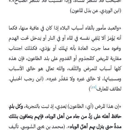
أصبحت فلا تنتظر المساء، وإذا أمسيت فلا تنتظر الصباح».»
(ابن الوردي. عن بذل الماعون)
«والعبد مأمور باتِّقاء أسباب البلاء إذا كان في عافية منها، فكما
أنه يُؤْمَرُ ألا يُلقِي نفسه في الماء أو في النار أو يَدخل تحت الهدم
ونحوه مما جرت العادة بأنه يُهلك أو يؤذي، فكذلك اجتناب
مقاربة المريض كالمجذوم أو القدوم على بلد الطاعون، فإن هذه
كلها أسباب للمرض والتَّلَف، والله تعالى هو خالق الأسباب
ومسبباتها، لا خالق غيره ولا مُقدِّر غيره». (ابن رجب الحنبلي.
[21]
لطائف المعارف
)
«إن هذا المرض (أي: الطاعون) يُعدِي، إذ ثبت بالتجربة،
وكل بلدٍ
حافظ أهله على رَدِّ من جاء من أهل الوباء، فإنهم يتعافون بذلك
مدةً حتى ينزل بهم أهلُ الوباء
». (محمد بن يحيى السُّوسِي. تأليف