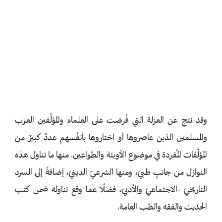
وقد نتج عن العزلة التي فُرضت على العلماء والمؤلِّفين العرب
والمسلمين الذين عاصروها أو اختاروها بأنفُسهم عددٌ كبيرٌ من
المؤلَّفات المُفردة في موضوع الأوبئة والطواعين. منها ما تناول هذه
النوازل من جانبٍ طبيّ، ومنها الشرعيّ الدينيّ، إضافةً إلى السرد
التاريخيّ -الاجتماعيّ والأدبيّ، فضلًا عما وقع تناوله ضمن كتب
الحديث والفقه والطب العامة.