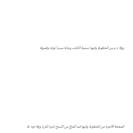
ورقة 2 و من المخطوط وفيها تسمية الكتاب وبداية مسرد أبوابه وفصوله
الصفحة الأخيرة من المخطوط وفيها قيد الفراغ من النَّسْخ (حرد المتن) ورقة 139 ظ