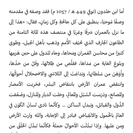
أما ابن خلدون (توفي 449 هـ / 1057 م) فقد وصفه في مقدمته
وصفًا مُوحيًا، ينطبق على كل جائحةٍ وكل زمانٍ، فقال: «هذا إلى
ما نزل بالعمران شرقًا وغربًا في منتصف هذه المائة الثامنة من
الطاعون الجارف الذي تحيَّف الأُمم وذهب بأهل الجيل، وطوى
كثيرًا من محاسن العُمران ومَحاها، وجاء للدول على حين هَرَمِها
وبلوغ الغاية من مَداها، فقلَّص من ظِلالها، وفَلَّ من حَدِّها،
وأَوْهَنَ من سُلطانها، وتداعَتْ إلى التَّلاشي والاضمحلال أحوالُـها،
وانتقض عمران الأرض بانتقاض البَشَر، فخَرِبَت الأمصار
والمصانع، ودَرَسَت السُّبُل والمعالم، وخلت الديار والمنازل، وضَعُفت
الدُّول والقبائل، وتبدل الساكن … وكأنّـّـما نادى لسانُ الكَوْن في
العالم بالخُمول والانْقِباض فبادر إلى الإجابة، والله وارث الأرض
ومن عليها. وإذا تبدَّلَت الأحوالُ جملةً فكأنـَّما تَبدَّل الخَلْقُ من