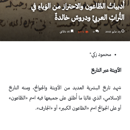
أَدبياتُ الطَّاعون والاحتراز من الوَباءِ في
التُّراثِ العربيِّ ودروسٌ خالدةٌ
25 مايو 2021
0
3٬172
16 دقائق
محمود زكي*
الأوبئة عبر التاريخ
شهد تاريخ البشرية العديد من الأوبئة والجوائح، ومنه التاريخ
الإسلامي، الذي غالبًا ما أُطلق على جميعها فيه اسم «الطَّاعون»
أو على الجوائح اسم «الطاعون الكبير» أو «الجارف».