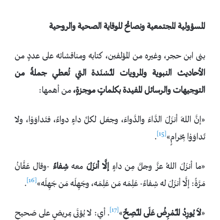
المسؤولية المجتمعية ونصائح للوقاية الصحية والروحية
بنى ابن حجر، وغيره من المؤلفين، كتابه ومناقشاته على عددٍ من
الأحاديث النبوية والمرويات المـُسْنَدة التي تُعطي جملةً من
التوجيهات والرسائل المفيدة بكلماتٍ موجزةٍ،
من أهمها:
«إنَّ اللهَ أنزَلَ الدَّاءَ والدَّواءَ، وجعَل لكلِّ داءٍ دواءً، فتَداوَوْا، ولا
[15]
تَداوَوْا بِحَرامٍ»
.
«ما أنزَلَ اللهُ عزَّ وجلَّ مِن داءٍ
إلَّا أنزَلَ
معه
شِفاءً
-وقال عَفَّانُ
[16]
مَرَّةً: إلَّا أنزَلَ له شِفاءً- عَلِمَه مَن عَلِمَه، وجَهِلَه مَن جَهِلَه»
.
[17]
«
لاَ يُورِدُ المــُمْرِضُ عَلَى المــُصِحِّ
»
. أي: لا يُؤتَى بمريضٍ على صَحيحٍ