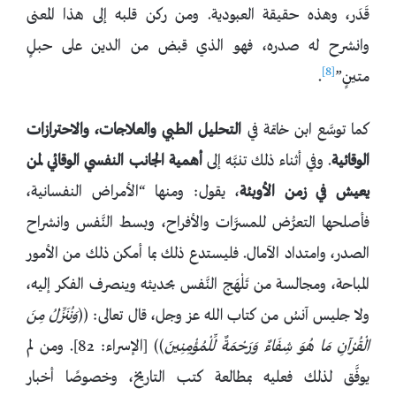
قَدَر، وهذه حقيقة العبودية. ومن ركن قلبه إلى هذا المعنى
وانشرح له صدره، فهو الذي قبض من الدين على حبلٍ
[8]
متينٍ”
.
كما توسَّع ابن خاتمة في
التحليل الطبي والعلاجات، والاحترازات
الوقائية
. وفي أثناء ذلك تنبَّه إلى
أهمية الجانب النفسي الوقائي لمن
يعيش في زمن الأوبئة
، يقول: ومنها “الأمراض النفسانية،
فأصلحها التعرُّض للمسرَّات والأفراح، وبسط النَّفس وانشراح
الصدر، وامتداد الآمال. فليستدع ذلك بما أمكن ذلك من الأمور
المباحة، ومجالسة من تَلْهَج النَّفس بحديثه وينصرف الفكر إليه،
ولا جليس آنسُ من كتاب الله عز وجل، قال تعالى: ((
وَنُنَزِّلُ
مِنَ
الْقُرْآنِ مَا هُوَ شِفَاءٌ وَرَحْمَةٌ لِّلْمُؤْمِنِينَ
)) [الإسراء: 82]. ومن لم
يوفَّق لذلك فعليه بمطالعة كتب التاريخ، وخصوصًا أخبار