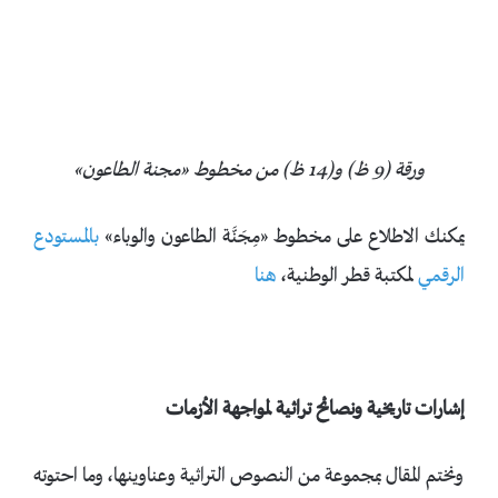
ورقة (9 ظ) و(14 ظ) من مخطوط «مجنة الطاعون»
يمكنك الاطلاع على مخطوط «مِجَنَّة الطاعون والوباء»
بالمستودع
الرقمي
لمكتبة قطر الوطنية،
هنا
إشارات تاريخية ونصائح تراثية لمواجهة الأزمات
ونختم المقال بمجموعة من النصوص التراثية وعناوينها، وما احتوته