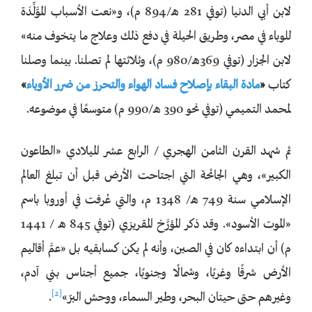
لابن أبي الدنيا (توفي 281 هـ/894 م)، و«نعت الأسباب الموَّلِّدَة
للوباء في مصر، وطريق الحيلة في دفع ذلك وعلاج ما يتخوف منه»
لابن الجزار (توفي 369هـ/980 م)، وثلاثتها لم تصلنا. بينما وصلنا
كتاب
«
مادة البقاء بإصلاح فساد الهواء والتحرز من ضرر الأوباء
»
لمحمد التميمي (توفي نحو 390 هـ/990 م) متوسعًا في موضوعه.
ثم شهد القرن الثامن الهجري / الرابع عشر الميلادي «الطاعون
الكبير»، وهي الجائحة التي اجتاحت الأرض قبل أن تبلغ العالم
الإسلامي سنة 749 هـ/ 1348 م، والتي عُرفت في أوروبا باسم
«الموت الأسود». وقد ذكر المؤرَّخ المقريزي (توفي 845 هـ / 1441
م) أن ابتداءه كان في الصين، وأنه لم يكن كسابقيه بل «عمَّ أقاليم
الأرض شرقًا وغربًا، وشمالًا وجنوبًا، جميع أجناس بني آدم،
[2]
وغيرهم حتى حيتان البحر، وطير السماء، ووحش البرّ»
.