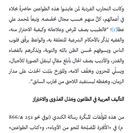
وكانت التجارب الفردية لمن عايشوا هذه الطواعين حاضرةً بجلاء
في أعمالهم، كلٌّ منهم بحسب مجال تخصُّصه. وتبعاً لمحمد علي
عطا
[1]
؛ “فالطبيب يصف المرض وعلاجاته وكيفية الاحتراز منه،
والفقيه يُذكِّر بالأحكام الشرعية المتعلقة به، والواعظ يرقِّق قلوب
الناس ويسوقهم لحسن الظن بالله والتوبة، ويُذكّرهم بالقضاء
والقدر، والأديب يصف الحال بأبلغ مقالٍ لينقل الصورة للأجيال،
ويسلِّي المحزون ويخفِّف آلامه، والمؤرخ يثبِّت الحَدَث على مدار
الزمان، ويحفظه ليستفيد اللاحق من تجارب السابق”.
التآليف العربية في الطاعون وجَدَل العَدْوَى والاحْتِراز
من هذه المؤلَّفات المـُبكِّرة رسالة الكندي (توفي نحو 252 هـ/866
م) في «الأَبْخِرَة المـُصْلِحَة للجو من الأوباء»، و«كتاب الطواعين»