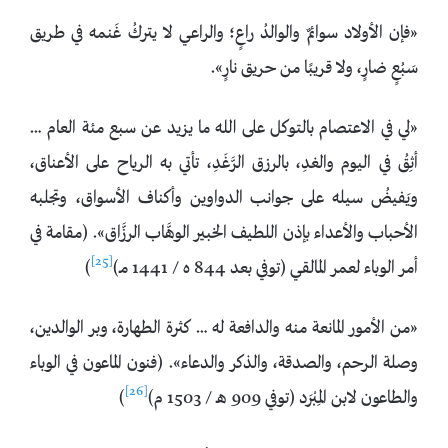
«فإن الأولاد سوائمٌ والوالدُ راعٍ؛ والراعي لا يتركُ غَنمه في طريق
سَبُعٍ ضارٍ، ولا قريبًا من حريق نارٍ».
«لي في الاعتصام بالتوكل على الله ما يزيد عن سبع مئة العام …
أثِقُ في اليوم والغدِ، بالرزق الرَّغَدِ، تأتي به الرياح على الأعناق،
ويَفيضُ سيله على جوانب الدواوين وأكناف الأسواق، وتجلبه
الأحباب والأعداء بإذن اللطيف الخبير الوهَّاب الرزَّاق». (مقامة في
[25]
أمر الوباء لعمر المالقي (توفي بعد 844 ه / 1441 مـ)
)
«من الأمور المانعة منه والدافعة له … كثرة الطهارة، وبر الوالدين،
وصلة الرحم، والصدقة، والذكر والدعاء». (فنون الماعون في الوباء
[26]
والطاعون لابن المِبْرَد (توفي 909 هـ / 1503 م)
)