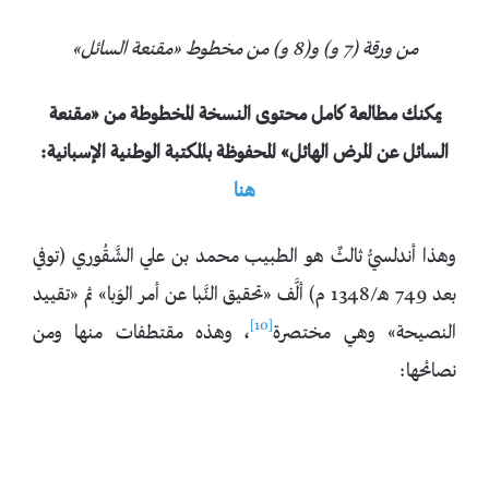
من ورقة (7 و) و(8 و) من مخطوط «مقنعة السائل»
يمكنك مطالعة كامل محتوى النسخة المخطوطة من «مقنعة
السائل عن المرض الهائل» المحفوظة بالمكتبة الوطنية الإسبانية:
هنا
وهذا أندلسيُّ ثالثٌ هو الطبيب محمد بن علي الشَّقُوري (توفي
بعد 749 هـ/1348 م) ألَّف «تحقيق النَّبا عن أمر الوَبا» ثم «تقييد
[10]
النصيحة» وهي مختصرة
، وهذه مقتطفات منها ومن
نصائحها: