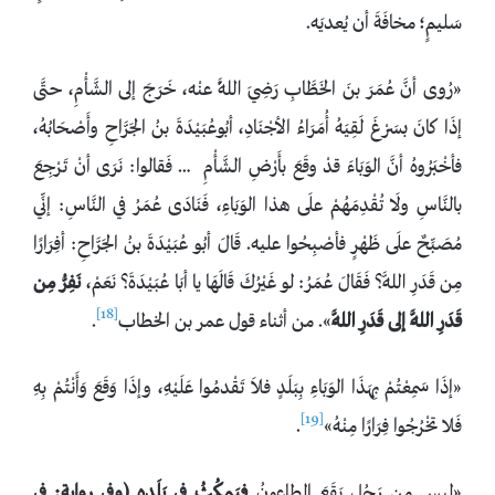
سَليمٍ؛ مخافَةَ أن يُعديَه.
«رُوى أنَّ عُمَرَ بنَ الخَطَّابِ رَضِيَ اللَّهُ عنْه، خَرَجَ إلى الشَّأْمِ، حتَّى
إذَا كانَ بسَرْغَ لَقِيَهُ أُمَرَاءُ الأجْنَادِ، أبُوعُبَيْدَةَ بنُ الجَرَّاحِ وأَصْحَابُهُ،
فأخْبَرُوهُ أنَّ الوَبَاءَ قدْ وقَعَ بأَرْضِ الشَّأْمِ … فَقالوا: نَرَى أنْ تَرْجِعَ
بالنَّاسِ ولَا تُقْدِمَهُمْ علَى هذا الوَبَاءِ، فَنَادَى عُمَرُ في النَّاسِ: إنِّي
مُصَبِّحٌ علَى ظَهْرٍ فأصْبِحُوا عليه. قَالَ أبُو عُبَيْدَةَ بنُ الجَرَّاحِ: أفِرَارًا
مِن قَدَرِ اللَّهِ؟ فَقَالَ عُمَرُ: لو غَيْرُكَ قَالَهَا يا أبَا عُبَيْدَةَ؟ نَعَمْ،
نَفِرُّ مِن
[18]
قَدَرِ اللَّهِ إلى قَدَرِ اللَّهِ
». من أثناء قول عمر بن الخطاب
.
«إذَا سَمِعْتُمْ بِهَذَا الوَبَاءِ بِبَلَدٍ فلاَ تَقْدمُوا عَلَيْهِ، وإذَا وَقَعَ وَأَنْتُمْ بِهِ
[19]
فَلا تخْرُجُوا فِرَارًا مِنْهُ»
.
«ليس مِن رَجُلٍ يَقَعَ الطاعونُ
فيَمكُثُ في بَلَدِهِ (وفي روايةٍ: في