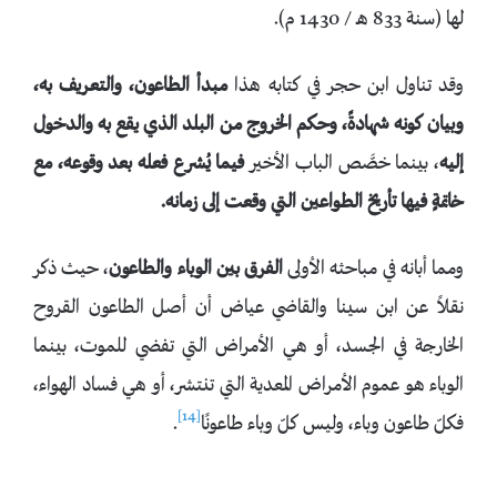
لها (سنة 833 هـ / 1430 م).
وقد تناول ابن حجر في كتابه هذا
مبدأ الطاعون، والتعريف به،
وبيان كونه شهادةً، وحكم الخروج من البلد الذي يقع به والدخول
إليه
، بينما خصَّص الباب الأخير
فيما يُشرع فعله بعد وقوعه، مع
خاتمةٍ فيها تأريخ الطواعين التي وقعت إلى زمانه.
ومما أبانه في مباحثه الأولى
الفرق بين الوباء والطاعون
، حيث ذكر
نقلاً عن ابن سينا والقاضي عياض أن أصل الطاعون القروح
الخارجة في الجسد، أو هي الأمراض التي تفضي للموت، بينما
الوباء هو عموم الأمراض المعدية التي تنتشر، أو هي فساد الهواء،
[14]
فكلّ طاعون وباء، وليس كلّ وباء طاعونًا
.