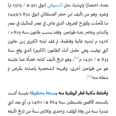
بعده، اختصارًا وتهذيبًا، مثل
السيوطي
(توفي 911 هـ / 1505 م)
وغيره. وهو من تأليف ابن حَجَر العَسْقَلاني (توفي 852 ه/1449
مـ) المُحّدِّث والمؤرخ المعروف الذي عاش في عصر المماليك في مصر
والشام، وعاصر عدة طواعين. وفقد بسبب طاعون سنة 819 ه /
1416 م ابنتيه غالية وفاطمة، ثم فقد ابنته الكبرى زين خاتون
التي توفيت وهي حامل أثناء الطاعون (الكبير) الذي وقع سنة
[12]
833 هـ / 1430 م
، وهو تاريخ تأليف كتابه، فضلًا عما عايشه
هو من طواعين أخرى، وتجربته الشخصية بإصابته بالمرض ثم
[13]
شفائه منه
.
وتحتفظ مكتبة قطر الوطنية منه ب
نسخة مخطوطة
نفيسة كُتبت
بالمسجد الأقصى بفلسطين سنة 864 هـ / 1460 م، أي بعد اثني
عشرة سنة من وفاة المؤلف، وإحدى وثلاثين سنةً من تاريخ تأليفه