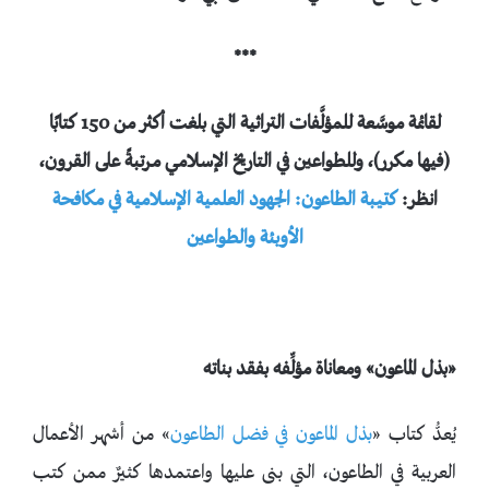
***
لقائمة موسَّعة للمؤلَّفات
التراثية
التي بلغت أكثر من 150 كتابًا
(فيها مكرر)، وللطواعين في التاريخ الإسلامي مرتبةً على القرون،
انظر
:
كتيبة الطاعون: الجهود العلمية الإسلامية في مكافحة
الأوبئة والطواعين
«بذل الماعون» ومعاناة مؤلِّفه بفقد بناته
يُعدُّ كتاب «
بذل الماعون في فضل الطاعون
» من أشهر الأعمال
العربية في الطاعون، التي بنى عليها واعتمدها كثيرٌ ممن كتب