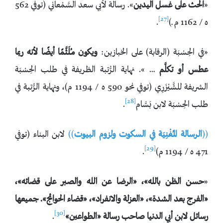
«
الحث على
غسل اليدين
». رسالة لأبي سعد السَّمْعاني (توفي 562
[27]
ه / 1162 م ـ)
.
«في الحِسْبَة (الرقابة) على الخبازين:
ويكون مـُلَثَّمًا أيضًا لأنه ربما
عطس أو تكلَّم
… ». نهاية الرُّتبة الظريفة في طلب الحِسْبَة
الشريفة للشَّيْزَرِي (توفي نحو 590 ه / 1194 م)، ونهاية الرُّتبة في
[28]
طلب الحِسْبَة لابن بَسَّام
.
((
الرسالة المـُغْنِيَة في السكوت ولزوم البيوت
))
لابن البناء (توفي
[29]
471 ه / 1194 م)
.
«
حسن الظن بالله
»
،
«
الرضا عن الله والصبر على قضائه
»
،
«
الفرج بعد الشدة
»
،
«
العزلة والانفراد
»
،
«
قضاء الحوائج
». جميعها
[30]
رسائل لابن أبي الدنيا صاحب رسالة
«
الطواعين
»
.