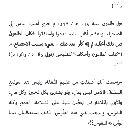
[23]
م
)
«في طاعون سنة 749 هـ / 1348 م خرج أغلب الناس إلى
الصحراء، ومعظم أكابر البلد، فدعوا واستغاثوا،
فكان الطاعونُ
قبل ذلك أخفّ، ثم إنه كثُر
بعد ذلك – يعني: بسبب الاجتماع-
».
(“كتاب الطاعون وأحكامه” للمَنْبِجي (توفي 785 ه / 1383 م))
[24]
.
«وسمعتُ أنكِ أشفَقتِ من عظيم النَّفقَة، وليس هذا موضع
الشفقة؛ فالأمن ليس بغالٍ، ولو يُشترى بكل ذخيرةٍ وكل مالٍ؛
والأولى بالمَـلامَةِ مَن يُفضِّلُ شيئًا على السَّلامة. القمح يأكله
السُّوس، والذَّهب يُغني عنه الفُلُوس، فكيف يُستعظَمان فيما
تُؤمَّن به النفوس؟!».