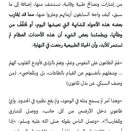
من إشارات ونصائح طبية وقائية، نستشف منها، إضافة إلى ما
سبق، كيف واجه السابقون أزماتهم وعبَّروا عنها،
مما قد يُقارِب
بعضه هذه الأجواء المشابهة التي نعيشها اليوم، أو يُخفِّفُ من
وطأتها، ويطمئننا بعض الشيء أن هذه الأحداث العظام لم
تستمر للأبد، وأن الحياة الطبيعية رجعت في النهاية
:
«غَمَّ الطاعون على النفوس وعَمَّ، وهمَّ بالرَّدَى فأودع القلوب الهمَّ
… وشغلهم بأنفسهم عن القيام بالطاعات، بل وبالمعاصي». (من
وصف السبكي. عن بذل الماعون)
«وهذا أمر لم يسمع بمثله في الوجود، ولم يقع نظيره في الحدود. وأيُّ
طاعونٍ دخل الأرضين من كل جانب، ووصل المشارق
والمغارب؟!». «وعمل الناس بقوله صلى الله عليه وسلم: «إذا