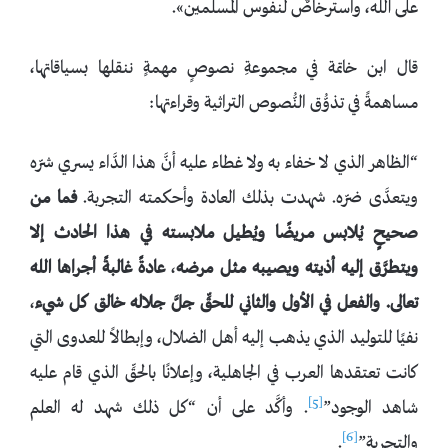
على الله، واسترخاصٌ لنفوس المسلمين».
قال ابن خاتمة في مجموعةِ نصوصٍ مهمةٍ ننقلها بسياقاتها،
مساهمةً في تذوُّق النُّصوص التراثية وقراءتها:
“الظاهر الذي لا خفاء به ولا غطاء عليه أنَّ هذا الدَّاء يسري شرّه
ويتعدَّى ضرّه. شهدت بذلك العادة وأحكمته التجربة.
فما من
صحيحٍ يُلابس مريضًا ويُطيل ملابسته في هذا الحادث إلا
ويتطرَّق إليه أذيته ويصيبه مثل مرضه
،
عادةً غالبةً أجراها الله
تعالى. والفعل في الأول والثاني للحقِّ جلَّ جلاله خالق كل شيء
،
نفيًا للتوليد الذي يذهب إليه أهل الضلال، وإبطالاً للعدوى التي
كانت تعتقدها العرب في الجاهلية، وإعلانًا بالحقِّ الذي قام عليه
[5]
شاهد الوجود”
. وأكَّد على أن “كل ذلك شهد له العلم
[6]
والتجربة”
.