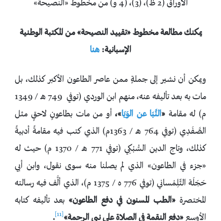
الأوراق (2 ظ)، (3)، (4 و) من مخطوط «النصيحة»
يمكنك مطالعة مخطوط «تقييد النصيحة» من المكتبة الوطنية
الإسبانية
:
هنا
ويمكن أن نشير إلى جملةٍ ممن عاصر الطاعون الأكبر كذلك، بل
مات به بعد تأليفه عنه، منهم ابن الوردي (توفي 749 هـ / 1349
م) له مقامة
«
النَّبَا عن الوَبَا
»،
أو من مات بطاعونٍ لاحقٍ مثل
الصَّفَدِي (توفي 764 هـ / 1363م) الذي كتب فيه مقامةً أدبيةً
كذلك، وتاج الدين السُّبْكِي (توفي 771 هـ / 1370 م) حيث له
«جزء في الطاعون» الذي لم يصلنا منه سوى نقول، وابن أبي
حَجَلَة التِّلِمْساني (توفي 776 ه / 1375 م)، الذي ألَّف فيه رسالته
المختصرة
«الطب المسنون في دفع الطاعون»
بعد تأليفه كتابه
[11]
الأوسع
«دفع النقمة في الصلاة على نبي الرحمة»
.