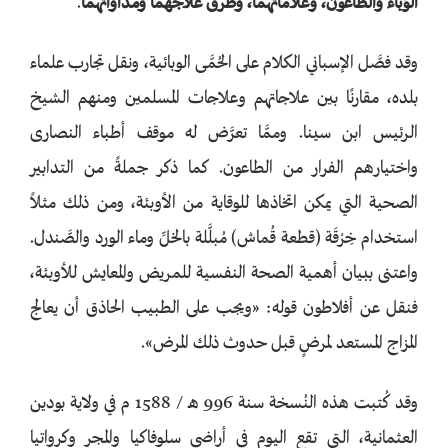
الوَباء والطاعون، وعلاماتهما، وطرق علاجهما ومداواتهما
.
وقد فصَّل الإسباني الكلام على الحُمَّى الوبائية، ونقل تجارب علماء
بلده، مقارنًا بين علاجاتهم وعلاجات المسلمين ومنهم الشيخ
الرئيس ابن سينا. وممَّا تعرَّض له موقف أطباء النصارى
واختيارهم الفرار من الطاعون. كما ذكر جملةً من التدابير
الصحية التي يمكن اتخاذها للوقاية من الأوبئة، ومن ذلك مثلاً
استخدام خِرْقَة (قطعة قُماش) مُبلَّلة بالخلِّ وماء الورد والصَّندل.
واعتنى ببيان أهمية الصحة النفسية للمريض والمعايش للأوبئة،
فنقل عن أفلاطون قوله: «ويجب على الطبيب الحاذق أن يعالج
المزاج المستعد لمرضٍ قبل حدوث ذلك المرض».
وقد كُتبت هذه النُسخة سنة 996 هـ / 1588 م في ولاية بودين
العثمانية، التي تقع اليوم في أراضي سلوفاكيا والمجر وكرواتيا