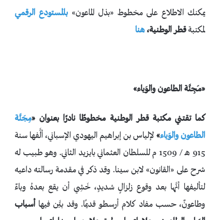
يمكنك الاطلاع على مخطوط «بذل الماعون»
ب
ا
لمستودع الرقمي
لمكتبة
قطر الوطنية،
هنا
«مـَجِنَّة الطاعون والوَباء»
كما تقتني مكتبة قطر الوطنية مخطوطًا نادرًا بعنوان «
مِجَنَّة
الطاعون والوَباء
»
لإلياس بن إبراهيم اليهودي الإسباني، ألَّفها سنة
915 هـ / 1509 م للسلطان العثماني بايزيد الثاني. وهو طبيب له
شرح على «القانون» لابن سينا. وقد ذكر في مقدمة رسالته داعيه
لتأليفها أنَّها بعد وقوع زلزالٍ شديدٍ، خَشِي أن يقع بعدهُ وباءٌ
وطاعونٌ، حسب مفاد كلام أرسطو قديمًا. وقد بيَّن فيها
أسباب