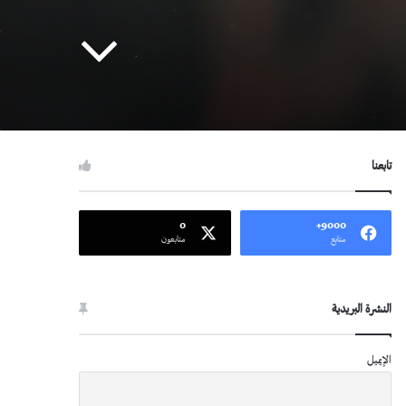
تابعنا
0
9000+
متابع
متابعون
النشرة البريدية
الإيميل