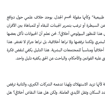
نّها طبيعية” وكأنها مقولة تحسم الجدل. يوجد خلاف علمي حول دوافع
ن السيطرة أو ترغب بتمرير الجينات للبقاء أو للمباهاة بين الأقران
ذا المنظور البيولوجي أخلاقي؟. نحن نعلم أنّ الحيوانات تأكل بعضها
بشري ولكننا نرفضها ولا نراها أخلاقية، بل نراها جرائم لا تغتفر. هذا
 أخلاقياً ومناسباً للمجتمعات البشرية. هذا الدليل يكفي لنقض فكرة
نى عليه القوانين والأحكام، والباحث عن الحق يكفيه دليل واحد.
ة لأنّها تزيد الاستهلاك ولهذا تدعمه الشركات الكبرى، والثانية ترفض
 عدد السكان وتقل الأيدي العاملة. ولكن هل هذا النقاش أخلاقي؟ هل