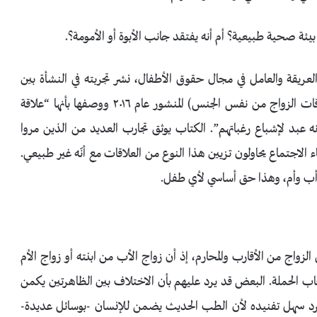
ة صحية طبيعية؟ أم أنه يفتقد جانب الأبوة أو الأمومة؟.
دكتور “روبرت أوسكار لوبيز”، المتخرج من جامعة Yale العريقة والعامل في مجال حقوق الأطفال، نشر تجربته في النشأة بين
والدين من نفس الجنس في كتابه (الإصابات البريئة في علاقات الزواج من نفس الجنس) المنشور عام ٢٠١٦ ووصفها بأنها “علاقة
عبد لإشباع رغباتهم”. الكتاب يوثق تجارب العديد من الذين مروا
الاجتماع يحاولون تزيين هذا النوع من العلاقات مع أنّه غير طبيعي.
 أب وأم، وهذا حق أساسي لأي طفل.
واج من الأقارب والمحارم، إذ أن زواج الأب من ابنته أو زواج الأم
ب الحملة. البعض قد يرد عليهم بأن الاختلاف بين الظاهرتين يكمن
الرد سهل تفنيده لأن الطب الحديث يضمن للإنسان -بوسائل عديدة-