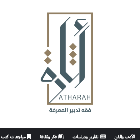
الأدب والفن
تقارير ودراسات
فكر وثقافة
مراجعات كتب