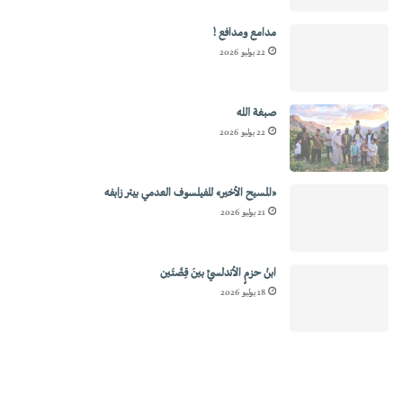
مدامع ومدافع !
22 يوليو 2026
صبغة الله
22 يوليو 2026
«المسيح الأخير» للفيلسوف العدمي بيتر زابفه
21 يوليو 2026
ابنُ حزمٍ الأندلسيِّ بينَ قِصَّتَين
18 يوليو 2026