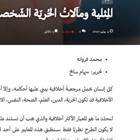
المِثلية ومآلاتُ الحُريّة الشّخص
4 يوليو 2020
0
5٬395
5 دقائق
محمد فروانه
تحرير: سهام سايح
كلّ إنسان يحمل مرجعيةً أخلاقية يبني عليها أحكامه، وإلاّ 
الأخلاقية قد تكون الحرية، الدين، العلم، الصحة، النفس، الاق
لنحدّد ما هو المعيار الأكثر أخلاقية والذي يجب أن نستند ع
لا يكون الطرح نظريًا فقط ،سنطبق هذه المعايير على أحد الم