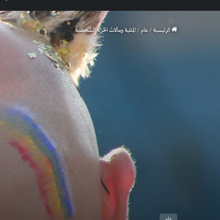
الرئيسية
/
عام
/
المِثلية ومآلاتُ الحُريّة الشّخصية
عام