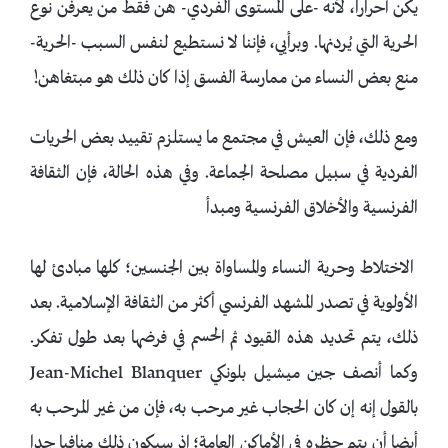
يكن أحرارا، لأنه -على المستوى الفردي- هن فقط من يعرفن نوع
الحرية التي يُردنها. وبرأيي، فإننا لا نستطيع لنفس السبب -الحرية-
منع بعض النساء من ممارسة الفسق إذا كان ذلك هو مبتغاهن!
ومع ذلك، فإن العيش في مجتمع ما يستلزم تقييد بعض الحريات
الفردية في سبيل مصلحة الجماعة. وفي هذه الحالة، فإن الثقافة
الفرنسية والأخلاق الفرنسية ومبدأ
الاختلاط وحرية النساء والمساواة بين الجنسين؛ كلها مبادئ لها
الأولوية في تصدر المشهد الفرنسي أكثر من الثقافة الإسلامية. بعد
ذلك، يتم تحديد هذه القيود ثم الحسم في فرضها بعد طول تفكر.
وكما أنصف جين ميشيل بلونكي Jean-Michel Blanquer
بالقول إنه إن كان الحجاب غير مرحب به، فإن من غير المرحب به
أيضا أن يتم حظره في الأماكن العامة؛ إذ سيكون ذلك منافيا جدا