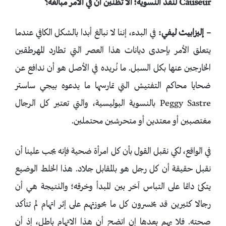
Causeur
لنقد النسوية؛ ألا تظنين أن في الأمر مبالغة؟
– إليزابيث ليفي:
في البدء، إننا لا نبالغ أبدا بالشكل الكافي عندما
يتعلق الأمر بإحدى ديانات هذا العصر التي تطارد المهرطقين
الخارجين عنها بكل السبل. ما نُريده في الأصل هو أن ندافع عن
ضحايا محاكم التفتيش التي تمارسها ما يدعوه بيجي ساستر
Peggy Sastre بالنسوية البوليسية، والتي تعتبر كل الرجال
مغتصبين أو معتدين أو متحرشين محتملين.
في الواقع، لكي نقبل القول بأن كل امرأة ضحية فإنه يجب علينا أن
نقبل حقيقة أن كل رجل هو بالمقابل جلاد. هذا الخلط الوضيع
يتكئ دائما على التباس آخر بين المبدأ وخرقه؛ والنتيجة هي أن
رجالا كثيرين قد يخسرون كل ما بحوزتهم على إثر اتهام لم تتأكد
صحته. فلا يهم بعدها إن اتضح أن هذا الاتهام باطل، إذ أن