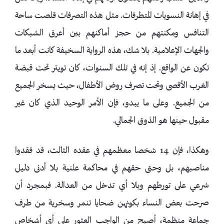
في إهانة النسويات المتطرفات. مثل هذه التصرفات قلصت ساحة
التنافس ومكنتهم من حجز أماكنهم بين أعرق الشبكات
والجهات الإعلامية. بلا شك، هذه الرواية السخيفة كانت أبعد ما
تكون عن الواقع. إذ إنه في تلك السنوات، كان تويتر تحت قبضة
الغرب الأقصى وتحت تصرف روض الأطفال، حيث يسخر الجميع
من الجميع. وعلى ما يبدو، فإن الأمر الوحيد الذي كان غير
مقبول حينها هو الذوق الجمالي.
وهكذا، فإن 14 شخصا معظمهم في عقده الثالث، قد فقدوا
مناصبهم، بل وحتى حقهم في محاكمة علنية بلا أدنى دليل
شرعي على تورطهم وبلا أي تدخل من العدالة. فبمجرد أن
صرحت بعض النساء بكونهن ضحايا تنمر وسخرية من طرف
جماعة منظمة، أصبح من الواجب العثور على أي أشخاص