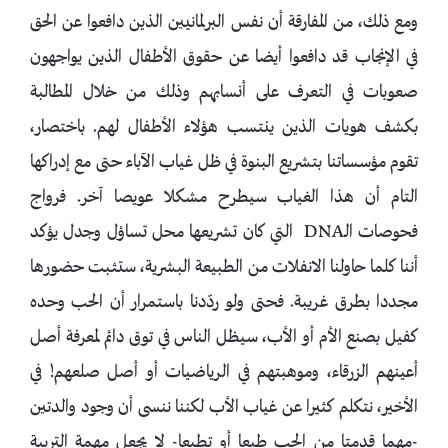
ومع ذلك، من المفارقة أن نفس البرلمانيين الذين دافعوا عن الحق
في الإنجاب قد دافعوا أيضا عن حقوق الأطفال الذين يواجهون
صعوبات في التعرف على أنسابهم وذلك من خلال المطالبة
بكشف هويات الذين ينتسب هؤلاء الأطفال لهم. باختصار،
تقوم مؤسساتنا بتشريع البنوة في ظل غياب الآباء حتى مع إدراكها
التام أن هذا الغياب سيطرح مشكلا عويصا آخر. فرواج
فحوصات الـDNA التي كان تشريعها محل تساؤل وجدل يؤكد
أننا كلما حاولنا الانفلات من الطبيعة البشرية، ستثبت حضورها
مجددا بطرق غريبة. فحتى ولو ردّدنا باستمرار أن الحب وحده
كفيل بصنع الأم أو الأب، سيظل الناس في توق دائم لمعرفة أصل
أعينهم الزرقاء، وموهبتهم في الرياضيات أو أصل صلعهم! في
الأخير، نتكلم كثيرا عن غياب الأب لكننا ننسى أن وجود والدتين
-مهما قدمتا من الحب طبعا أو تطبعا- لا يجعل مهمة التربية