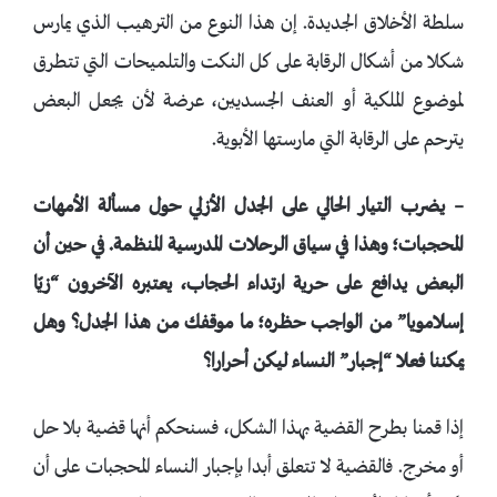
سلطة الأخلاق الجديدة. إن هذا النوع من الترهيب الذي يمارس
شكلا من أشكال الرقابة على كل النكت والتلميحات التي تتطرق
لموضوع الملكية أو العنف الجسديين، عرضة لأن يجعل البعض
يترحم على الرقابة التي مارستها الأبوية.
– يضرب التيار الحالي على الجدل الأزلي حول مسألة الأمهات
المحجبات؛ وهذا في سياق الرحلات المدرسية المنظمة. في حين أن
البعض يدافع على حرية ارتداء الحجاب، يعتبره الآخرون “زيّا
إسلامويا” من الواجب حظره؛ ما موقفك من هذا الجدل؟ وهل
يمكننا فعلا “إجبار” النساء ليكن أحرارا؟
إذا قمنا بطرح القضية بهذا الشكل، فسنحكم أنها قضية بلا حل
أو مخرج. فالقضية لا تتعلق أبدا بإجبار النساء المحجبات على أن