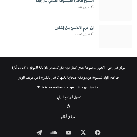
«المسيح الأخير» للفيلسوف العدمي بيتر زابفه
21 يوليو 2026
ابنُ حزمٍ الأندلسيِّ بينَ قِصَّتَين
18 يوليو 2026
موقع غير ربحي | الحقوق محفوظة ويمنع النقل دون ذكر للمصدر بالإحالة للموقع © 2026 أثارة
قد تعبر المواد المنشورة عن مواقف أصحابها لكنها لا تعبر بالضرورة عن موقف الموقع
This is an online non-profit organization
تفعيل الوضع الليلي:
الوضع
أثارة في أرقام
المظلم
فيسبوك
‫X
‫YouTube
ساوند
تيلقرام