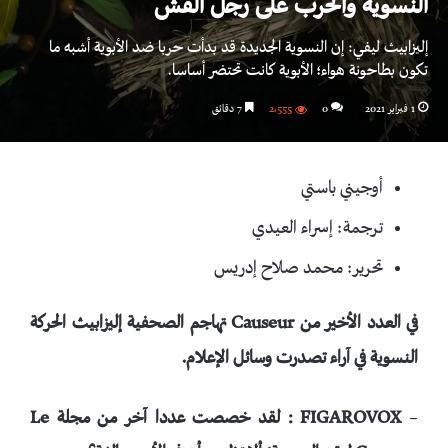
النسوية والحرب على رجل القش
إليزابيث ليفي: إن النسوية الجديدة قد بدأت حربا ضد الأبوية أشبه ما
تكون بطاحونة هواء؛ الأبوية كانت تحتضر أساسا.
1 فبراير 2021
0
2٬555
7 دقائق
أوجيني باستي
ترجمة: إسراء العيدي
تحرير: محمد صلاح إدريس
في العدد الأخير من
Causeur
تهاجم الصحفية إليزابيث الحركة
النسوية في آراء تصدرت وسائل الإعلام.
–
FIGAROVOX
: لقد خصصت عددا آخر من مجلة
Le