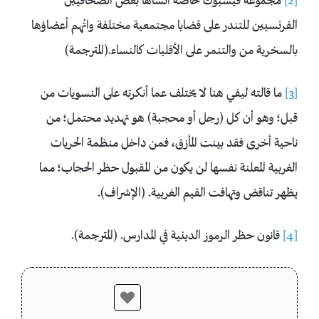
[2]
مجموعة فيسبوك خاصة أنشأها بعض الصحافيين
الفرنسيين للتندر على قضايا مجتمعية مختلفة واتُهم أعضاؤها
بالسخرية من والتنمر على الأقليات كالنساء.(المترجمة)
[3]
ما قالته ليفي هنا لا يختلف عما أنكرته على النسويات من
قبل؛ وهو أن كل (رجل أو محجبة) هو تهديد محتمل؛ من
ناحية أخرى فقد بينت المأزق، فمن داخل منظمة الحريات
الغربية المعلنة نفسها لن يكون من المقبول حظر الحجاب؛ مما
يظهر تناقض وتهافت القيم الغربية. (الإشراف).
[4]
قانون حظر الرموز الدينية في المدارس. (المترجمة).