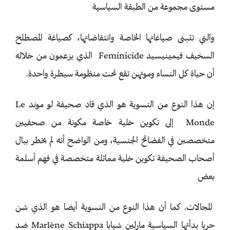
مستوى مجموعة من الطبقة السياسية
والتي تتبنى صياغاتها الخاصة وانتفاضاتها، كصياغة المصطلح
السخيف فيمينيسيد Feminicide الذي يزعمون من خلاله
أن حياة كل النساء وموتهن تقع تحت منظومة سيطرة واحدة.
إن هذا النوع من النسوية هو الذي قاد صحيفة لو موند Le
Monde إلى تكوين خلية خاصة مكونة من صحفيين
متخصصين في الفضائح الجنسية، ومن الواضح أنه لم يخطر ببال
أصحاب الصحيفة تكوين خلية مماثلة متخصصة في فهم أسلمة
بعض
المجالات. كما أن هذا النوع من النسوية أيضا هو الذي شن
حربا بدأتها السياسية مارلين شيابا Marlène Schiappa ضد