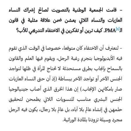
– قامت الجمعية الوطنية بالتصويت لصالح إشراك النساء
العازبات والنساء اللاتي يعشن ضمن علاقة مثلية في قانون
[1]
الـ
PMA
. كيف ترين أو تفكرين في الاختفاء التدريجي للأب؟
– لنعترف أن الاختفاء كان متوقعا، خصوصا في الوقت الذي تقوم
فيه الأيديولوجيا بتجريم رغبة الرجل، ويقوم فيها العلم والقانون
بالسماح بإنجاب بطرق مستحدثة لا تحتاج المرأة في ظلها لتواجد
الجنس الآخر أو تواجد الآخر ببساطة (إذ أن حتى النساء العازبات
صار بامكانهن الإنجاب.) إن هذا الخرق الذي أصاب جينيالوجيا
الجنس البشري مناسب للنسويات اللاتي يطمحن لتحقيق
حلمهن في إنشاء عالم بلا آباء، بل عالم بلا رجال، يكون فيه الرجل
مجرد وسيلة تزودنا بالمادة الوراثية.