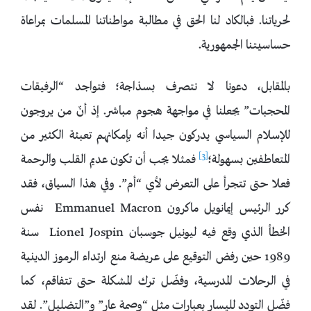
لحرياتنا. فبالكاد لنا الحق في مطالبة مواطناتنا المسلمات بمراعاة
حساسيتنا الجمهورية.
بالمقابل، دعونا لا نتصرف بسذاجة؛ فتواجد “الرفيقات
المحجبات” يجعلنا في مواجهة هجوم مباشر. إذ أنّ من يروجون
للإسلام السياسي يدركون جيدا أنه بإمكانهم تعبئة الكثير من
[3]
المتعاطفين بسهولة؛
فمثلا يجب أن تكون عديم القلب والرحمة
فعلا حتى تتجرأ على التعرض لأي “أم”. وفي هذا السياق، فقد
كرر الرئيس إيمانويل ماكرون Emmanuel Macron نفس
الخطأ الذي وقع فيه ليونيل جوسبان Lionel Jospin سنة
1989 حين رفض التوقيع على عريضة منع ارتداء الرموز الدينية
في الرحلات المدرسية، وفضّل ترك المشكلة حتى تتفاقم، كما
فضّل التودد لليسار بعبارات مثل “وصمة عار” و”التضليل”. لقد