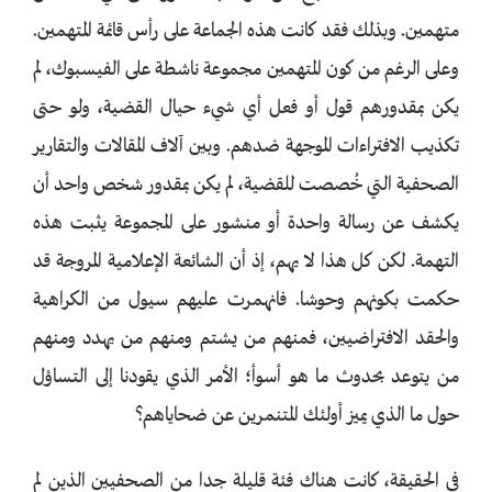
متهمين. وبذلك فقد كانت هذه الجماعة على رأس قائمة المتهمين.
وعلى الرغم من كون المتهمين مجموعة ناشطة على الفيسبوك، لم
يكن بمقدورهم قول أو فعل أي شيء حيال القضية، ولو حتى
تكذيب الافتراءات الموجهة ضدهم. وبين آلاف المقالات والتقارير
الصحفية التي خُصصت للقضية، لم يكن بمقدور شخص واحد أن
يكشف عن رسالة واحدة أو منشور على المجموعة يثبت هذه
التهمة. لكن كل هذا لا يهم، إذ أن الشائعة الإعلامية المروجة قد
حكمت بكونهم وحوشا. فانهمرت عليهم سيول من الكراهية
والحقد الافتراضيين، فمنهم من يشتم ومنهم من يهدد ومنهم
من يتوعد بحدوث ما هو أسوأ؛ الأمر الذي يقودنا إلى التساؤل
حول ما الذي يميز أولئك المتنمرين عن ضحاياهم؟
في الحقيقة، كانت هناك فئة قليلة جدا من الصحفيين الذين لم