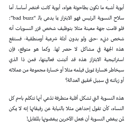
أبوية أشبه ما تكون بطاحونة هواء، أبوية كانت تحتضر أساسا. أما
سلاح النسوية الرئيس فهو الابتزاز بما يدعى بالـ “bad buzz”:
فلو قامت جهة معينة مثلا بتوظيف شخص قرّر النسويات أنه
شخص دنيء -حتى ولو بدون أدلة شرعية أومنطقية- فستقع
هذه الجهة في مشاكل لا حصر لها. وكما هو متوقع، فإن
استراتيجية الابتزاز هذه قد أثبتت فعاليتها، فمن ذا الذي
سيخاطر بخسارة تمويل فيلمه مثلا أو خسارة مجموعة من عملائه
أو زبائنه في سبيل تحقيق العدالة؟
هذه النسوية التي تشكل أقلية متطرفة تدّعي أنها تتكلم باسم كل
النساء، كأن تقول إحداهن مثلا بالنيابة عن رفيقاتها إنه لا يمكن
لمن يبغض النسوية أن يجعل الآخرين يبغضونها بالمقابل!