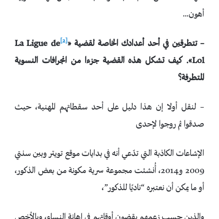
أهون…
[2]
– تتطرقين في أحد أعدادك الخاصة لقضية
«
La Ligue de
Lol»
. كيف تشكل هذه القضية جزءا من انجرافات النسوية
المتطرفة؟
– لنقل أولا إن هذا دليل على أحد سقطاتهم المهنية، حيث
صدقوا ثم روجوا لإحدى
الإشاعات الكاذبة التي تدّعي أنه في بدايات موقع تويتر وبين سنتي
2009 و2014، أُنشئت مجموعة سرية مكونة من بعض الذكور،
أو ما يمكن أن نعتبره “ناديًا للذكور”،
والذين حسب زعمهم يقضون أوقاتهم في إهانة النساء، وبالأخص