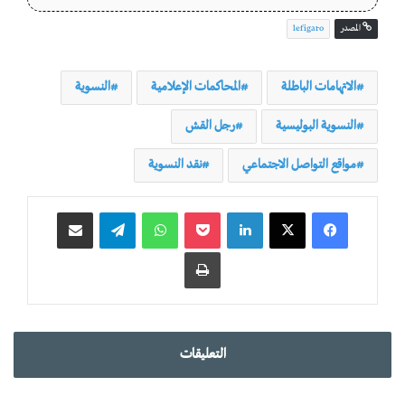
المصدر
lefigaro
الاتهامات الباطلة
المحاكمات الإعلامية
النسوية
النسوية البوليسية
رجل القش
مواقع التواصل الاجتماعي
نقد النسوية
لينكدإن
‫Pocket
واتساب
تيلقرام
مشاركة عبر البريد
طباعة
التعليقات