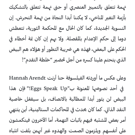
تهمة تتعلق بالتمييز العنصري أو حتى تهمة تتعلق بالتشكيك
بأزمة التغير المناخي، لا يمكننا أبدا النجاة من تهمة التحرش. إن
النسوية الجديدة، كما كان الحال مع المحكمة الثورية، تتعطش
دوما إلى حكم الإعدام بالمقصلة. ولا يهم إن كان ثمة أخطاء في
الحكم على البعض، فهذه هي ضريبة التطور أو هؤلاء هم البيض
الذي يتحتم علينا كسره من أجل تحضير “خلطة التقدم”!
وعلى عكس ما أوردته الفيلسوفة حنا آرنت Hannah Arendt
في أحد نصوصها المعنونة ب”Eggs Speak Up!” فإن هذا
البيض لن يثور أبدا للمطالبة بالانصاف، بل سيفعّل خاصية
النقد الذاتي. كما كان يحدث في المحاكمات الستالينية، أين ينتهي
أمر بعض المشتبه فيهم باثبات التهمة، أما الآخرون فينكمشون
على أنفسهم ويلزمون الصمت والهدوء غير آبهين بلفت انتباه