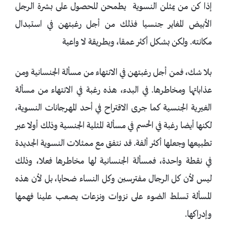
إذا كن من يمثلن النسوية يطمحن للحصول على بشرة الرجل
الأبيض المغاير جنسيا فذلك من أجل رغبتهن في استبدال
مكانته. ولكن بشكل أكثر عمقا، وبطريقة لا واعية
بلا شك، فمن أجل رغبتهن في الانتهاء من مسألة الجنسانية ومن
عذاباتها ومخاطرها. في البدء، هذه رغبة في الانتهاء من مسألة
الغيرية الجنسية كما جرى الاقتراح في أحد المهرجانات النسوية،
لكنها أيضا رغبة في الحسم في مسألة المثلية الجنسية وذلك أولا عبر
تطبيعها وجعلها أكثر ألفة. قد نتفق مع ممثلات النسوية الجديدة
في نقطة واحدة، فمسألة الجنسانية لها مخاطرها فعلا، وذلك
ليس لأن كل الرجال مفترسين وكل النساء ضحايا، بل لأن هذه
المسألة تسلط الضوء على نزوات ونزعات يصعب علينا فهمها
وإدراكها.