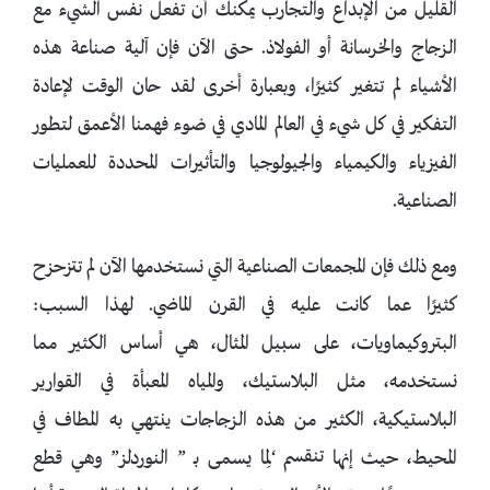
القليل من الإبداع والتجارب يمكنك أن تفعل نفس الشيء مع
الزجاج والخرسانة أو الفولاذ. حتى الآن فإن آلية صناعة هذه
الأشياء لم تتغير كثيرًا، وبعبارة أخرى لقد حان الوقت لإعادة
التفكير في كل شيء في العالم المادي في ضوء فهمنا الأعمق لتطور
الفيزياء والكيمياء والجيولوجيا والتأثيرات المحددة للعمليات
الصناعية.
ومع ذلك فإن المجمعات الصناعية التي نستخدمها الآن لم تتزحزح
كثيرًا عما كانت عليه في القرن الماضي. لهذا السبب:
البتروكيماويات، على سبيل المثال، هي أساس الكثير مما
نستخدمه، مثل البلاستيك، والمياه المعبأة في القوارير
البلاستيكية، الكثير من هذه الزجاجات ينتهي به المطاف في
المحيط، حيث إنها تنقسم ‘لِما يسمى بـ ” النوردلز” وهي قطع