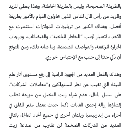
بالطريقة الصحيحة، وليس بالطريقة الخاطئة، وهذا يعطي المزيد
والمزيد من رأس المال للناس الذين يحاولون القيام بالأمور بطريقة
أفضل. وهناك الكثير من تريليونات الدولارات استثمرت مع
الأخذ بالاعتبار تجنب “المخاطر المناخية”، والفيضانات، ودرجات
الحرارة المرتفعة، والعواصف الشديدة، وما شابه ذلك، ومن المتوقع
أن تأتي جنبًا إلى جنب مع الإحتباس الحراري.
وهناك بالفعل العديد من الجهود الرامية إلى رفع مستوى آثار علم
البيئة التي تغيب عن نظر المستهلكين و”معاملات الشركات”.
على سبيل المثال، عدم شراء زيت النخيل من مزرعة تطلب
إنشاؤها إزالة إحدى الغابات (كما حدث بمعدل مثير للقلق في
أجزاء من إندونيسيا وبلدان أخرى في جميع أنحاء العالم)، بالتالي
العديد من الشركات الضخمة لن تقترب من صناعة زيت