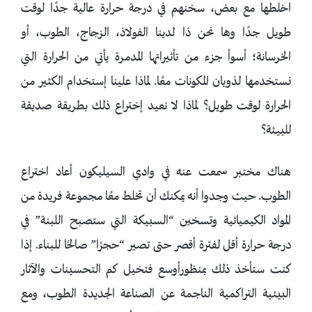
اخلطها مع بعض، سخنهم في درجة حرارة عالية جدًا لوقت
طويل جدًا وها نحن ذا لدينا الفولاذ، الزجاج، الطوب، أو
الخرسانة؛ أسوأ جزء من تأثيراتها المدمرة يأتي من الحرارة التي
نستخدمها لذوبان المكونات معًا. لماذا علينا إستخدام الكثير من
الحرارة لوقت طويل؟ لماذا لا نعيد إختراع ذلك بطريقة صديقة
للبيئة؟
هناك مختبر سمعت عنه في وادي السيليكون أعاد اختراع
الطوب. حيث وجدوا أنه يمكنك أن تخلط معًا مجموعة فريدة من
المواد الكيميائية وتسخين “السبيكة التي ستصبح اللبنة” في
درجة حرارة أقل لفترة أقصر حتى تصير “حجرًا” صالحًا للبناء. إذا
كنت ستأخذ ذلك بمنظورأوسع فتخيل كم التحسينات والآثار
البيئية التراكمية الناجمة عن الصناعة الجديدة الطوب، ومع