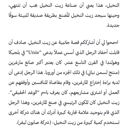
النخيل، هذا يعني أن صناعة زيت النخيل يجب أن تنتهي،
وحينها سيجد زيت النخيل المُصَنع بطريقة صديقة للبيئة سوقًا
جديدة.
اسمحوا لي أن أشارككم قصة جانبية عن زيت النخيل. صادف أن
قابلت أحفاد الرجل الذي أسس عملاً يدعى “Unie” في بلجيكا
وهولندا في القرن التاسع عشر. كان يعتبر أكبر صانع مارغرين
(منتج لسمن نباتي) في ذلك الجزء من أوروبا. هذا الرجل إدعى أن
لديه براءة إختراع المارغرين، وقام بمقاضاة المنافسين وأوقفهم عن
العمل أو اشترى مشاريعهم، كان يعرف باسم “الوغد الحقيقي”.
زيت النخيل كان المكون الرئيسي في صنع المارغرين، وهذا الرجل
الذي قام بتوحيد علامة تجارية كبيرة أدرك أن هناك شركة أخرى
تستخدم كمية كبيرة من زيت النخيل: (شركة صابون ليفر).