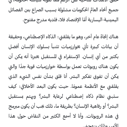
تحقق الأهداف المناخية على الرغم مما تقوله سياسة الحكومة، في
جميع أنحاء العالم الحكومات مشلولة بسبب الصراع بين الفصائل
اليمينية-اليسارية أمَّا الإقتصاد فلا، فلديه مدرج مفتوح.
هناك إتجاهٌ عام آخر، وهو ما يقلقني: الذكاء الإصطناعي، وحقيقة
أن بيانات كبيرة تأتي بخوارزميات تتنبأ بسلوك الإنسان أفضل
بكثير من أي إنسان. الإستقراء في المستقبل يخبرنا أنه يمكن أن
يكون هناك روبوتات تعمل بواسطة خوارزميات قوية جدًا والتي
يمكن أن تفوق تفكير البشر. أنا قلق بشأن نفس الشيء الذي
يقلقني مع الأنظمة عمومًا. حيث يكون البعد الأخلاقي: كيف
ستبني نظام ذكاء إصطناعي لرعاية البشر؟ ويهتم بمستقبل
البشر؟ أو رفاهية الإنسان؟ بطريقة ما، ذلك يجب أن يكون مبرمج
في هذه الروبوتات. وأنا لا أسمع الكثير من النقاش حول هذا
الأمر، وذلك يزعجني.