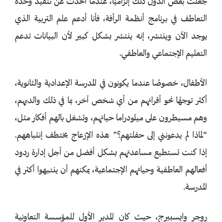
جعلت بعض الدول ذلك إلزاميًا، عندما أتحدث عن تنفيذ وحدة
التعاطف في برنامج أنظمة الرأفة، فأنا أدعم علم التربية الذي
يوجد الآن وينتشر، إنه ينتشر بشكل كبير لأن البيانات تدعم
التعليم الإجتماعي والعاطفي.
الأطفال، خصوصًا عندما يكونون في المدرسة الإعدادية والثانوية،
أكثر توجهًا نحو أقرانهم من أي شخص آخر، بما في ذلك والديهم،
وهم مسيطرون على ميلودراما حياتهم، وتشغل بالهم أفكار مثل،
“لماذا لم يدعونني إلى حفلتهم؟” هذه الإزعاج يختطف إنتباههم.
إذا كنت تستطيع مساعدتهم بشكل أفضل من أجل إدارة ردود
أفعالهم العاطفية وحياتهم الإجتماعية، يمكنهم أن ينتبهوا أكثر في
المدرسة.
روجر وايسبيرج، حيث كان المدير الأول للمؤسسة التعاونية