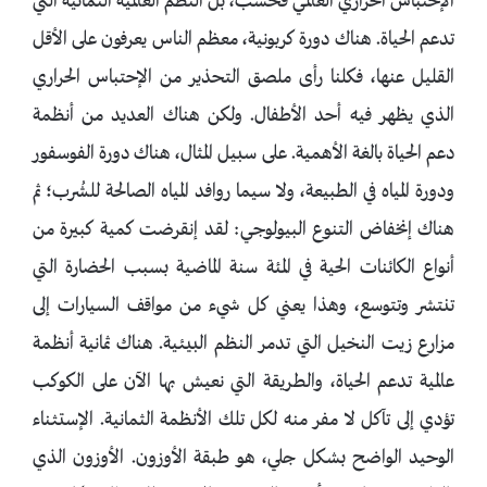
الإحتباس الحراري العالمي فحسب، بل النظم العالمية الثمانية التي
تدعم الحياة. هناك دورة كربونية، معظم الناس يعرفون على الأقل
القليل عنها، فكلنا رأى ملصق التحذير من الإحتباس الحراري
الذي يظهر فيه أحد الأطفال. ولكن هناك العديد من أنظمة
دعم الحياة بالغة الأهمية. على سبيل المثال، هناك دورة الفوسفور
ودورة المياه في الطبيعة، ولا سيما روافد المياه الصالحة للشُرب؛ ثم
هناك إنخفاض التنوع البيولوجي: لقد إنقرضت كمية كبيرة من
أنواع الكائنات الحية في المئة سنة الماضية بسبب الحضارة التي
تنتشر وتتوسع، وهذا يعني كل شيء من مواقف السيارات إلى
مزارع زيت النخيل التي تدمر النظم البيئية. هناك ثمانية أنظمة
عالمية تدعم الحياة، والطريقة التي نعيش بها الآن على الكوكب
تؤدي إلى تآكل لا مفر منه لكل تلك الأنظمة الثمانية. الإستثناء
الوحيد الواضح بشكل جلي، هو طبقة الأوزون. الأوزون الذي