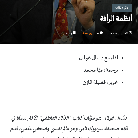
فكر وثقافة
أنظمة الرأفة
28 يوليو 2020
0
1٬620
13 دقائق
لقاء مع دانيال غولمان
ترجمة: ميَّا محمد
تحرير: فضيلة المازن
دانيال غولمان هو مؤلف كتاب “الذكاء العاطفي” الأكثر مبيعًا في
قائمة صحيفة نيويورك تايمز. وهو عالِم نفسي وصُحفي علمي، قدم