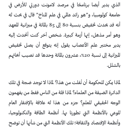
الذي يدير أيضا برنامجًا في مرصد لامونت دورتي للأرض في
جامعة كولومبيا، و”هو رائد عالمي في علم المناخ” قال في بحث له
أنه قد يحدث تخفيض بنسبة 80 إلى 85 بالمائة في ميزانية المعهد
وهو أمر مذهل، إنها أزمة كبيرة. شخص آخر كنت أتحدث إليه
يدير مختبر علم الأعصاب يقول إنه يتوقع أن يصل تخفيض
الميزانية إلى نسبة 20%، عشرون بالمائة وحدها قد تصيب أبحاثهم
بالشلل.
لماذا يمكن للحكومة أن تُفلت من هذا؟ لماذا لا توجد ضجة في تلك
الدائرة الضيقة من العلماء؟ لماذا قلة من الناس فقط من يفهمون
الوجه الحقيقي للعلم؟ جزء من هذا له علاقة بالإفتقار العام
للوعي بالأنظمة التي تطورنا بها. أنظمة الطاقة والتكنولوجيا،
وأنظمة الإقتصاد والثقافة؛ تلك الأنظمة التي من شأنها أن توضح