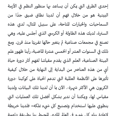
إحدى الطرق التي يمكن أن يساعد بها منظور النظم في الأزمة
البيئية هو من خلال فهم أن لدينا نطاق ضيق جدًا من
السماحيات والخيارات المتاحة، على سبيل المثال، لدي هذه
السترة، لديك هذه الطاولة أو الكرسي الذي أجلس عليه، وهي
تصنع في مجمعات صناعية لم يتغير حالها تقريبًا منذ قرن. ومع
ذلك في السنوات العشر أو الخمس عشرة الماضية، رأينا ظهور علم
البيئة الصناعية، العلم الذي يقدم مقياسًا لفهم آثار دورة حياة
أيٍ من هذه العناصر من البداية إلى النهاية من خلال كيفية
تأثيرها على الأنظمة العالمية التي تدعم الحياة على كوكبنا -دورة
الكربون هي الأكثر شهرة-. الآن بما أن لدينا تلك البيانات ولدينا
مقياس لها، ويمكننا أن ندير بشكل أفضل تلك العمليات التي
ينطوي عليها استخدام وتصنيع كل شيء نملكه= فلدينا خريطة
لإعادة بناء كل شيء في العالم المادي المحيط بنا بطريقة داعمة