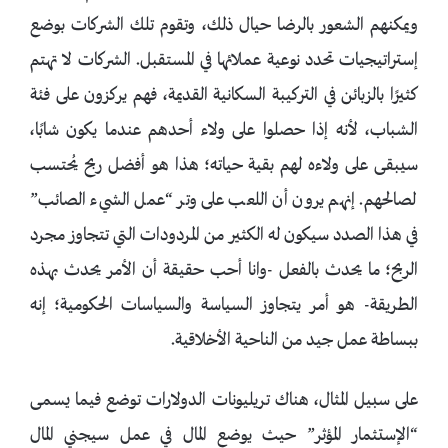
ويمكنهم الشعور بالرضا حيال ذلك، وتقوم تلك الشركات بوضع
إستراتيجيات تحدد نوعية عملائها في المستقبل. الشركات لا تهتم
كثيرًا بالزبائن في التركيبة السكانية القديمة، فهم يركزون على فئة
الشباب، لأنه إذا حصلوا على ولاء أحدهم عندما يكون شابًا،
سيبقى على ولاءه لهم بقية حياته؛ هذا هو أفضل ربح يُحتسب
لصالحهم. إنهم يرون أن اللعب على وتر “عمل الشيء الصائب”
في هذا الصدد سيكون له الكثير من المردودات التي تتجاوز مجرد
الربح؛ ما يحدث بالفعل -وانا أحب حقيقة أن الأمر يحدث بهذه
الطريقة- هو أمر يتجاوز السياسة والسياسات الحكومية؛ إنه
ببساطة عمل جيد من الناحية الأخلاقية.
على سبيل المثال، هناك تريليونات الدولارات توضع فيما يسمى
“الإستثمار المؤثر” حيث يوضع المال في عمل سيجني المال