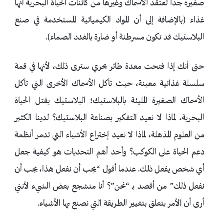
صغيره جدًا تعتقد الأسماك وغيرها من كائنات الحياة البحرية أنها
غذاء (بالإضافة إلى أن المواد الكيميائية المستخدمة في صنع
البلاستيك قد تكون مسرطنة أو ضارة بالغدد الصماء).
حتى أنك إذا فتحت معدة طائر بحري سترى ذلك، لأنها في قمة
سلسلة غذائية معينة، حيث تأكل الأسماك الأخرى التي تأكل
الأسماك الصغيرة المليئة بالبلاستيك؛ البلاستيك يقتل الحياة
البحرية، لماذا لا نعيد التفكير بصناعة البلاستيك؟ لدينا الكثير
من العلوم المذهلة، لماذا لا نعيد إختراع الأشياء التي تدمر أنظمة
دعم الحياة على الكوكب؟ وأحد أهم التحديات هو كيفية جعل
أي شخص يفعل ذلك. عندما أقول “يجب أن نفعل هذا، يجب أن
نفعل ذلك” من أقصد بـ “نحن”؟ أنا متشجع بعض الشيء لأنني
أرى أن الأمر يتعلق بتغيير الطريقة التي نصنع بها الأشياء.