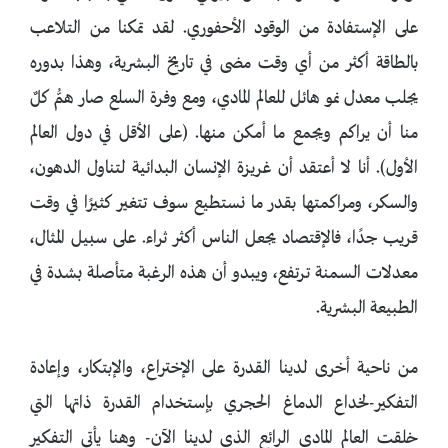
على الإستفادة من الوقود الأحفوري. لقد تمكنا من التلاعب
بالطاقة أكثر من أي وقت مضى في تاريخ البشرية، وهذا بدوره
يجلب معدل نمو هائل للعالم المادي، ومع وفرة السلع صار همُّ كلٌ
منا أن يراكم ويجمع ما أمكن منها. (على الأقل في دول العالم
الأول). أنا لا أعتقد أن غريزة الإنسان البدائية لتناول الدهون،
والسكر، ومراكمتها بقدر ما نستطيع سوف تتغير كثيرًا في وقت
قريب جدًا، فالإقتصاد يجعل الناس أكثر ثراء. على سبيل المثال،
معدلات السمنة ترتفع، ويبدو أن هذه الرغبة متأصلة بشدة في
الطبيعة البشرية.
من ناحية أخرى لدينا القدرة على الإختراع، والإبتكار، وإعادة
التفكير-لخداع الدماغ الحجري بإستخدام القدرة ذاتها التي
خلقت العالم المادي الرائع الذي لدينا الآن- وهنا يأتي التفكير