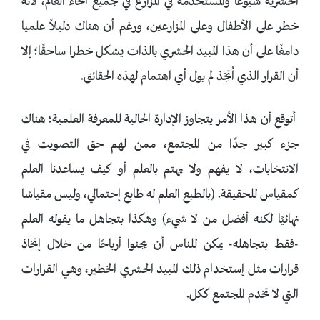
الحشرية شيوعًا والمستخدمة في المزارع في جميع أنحاء العالم، لأنه
خطر على الأطفال وعلى المزارعين، ورغم أن هناك دليلاً علميا
دامغًا على أن هذا المبيد الحشري بالذات يشكل خطرا ساحقًا؛ إلا
أن القرار الذي اُتخِذ لم يول أي اهتمام لهذه الحقائق.
أتوقع أن هذا الأمر يتجاوز الإدارة الحالية للمعرفة العلمية؛ هناك
جزء كبير جدًا من المجتمع، ممن لهم حق التصويت في
الانتخابات، لا يفهم ولا يهتم بالعلم أو كيف يساعدنا العلم
كمقياس للحقيقة. (بالطبع العلم له طابع إحتمالي، وليس مقياسًا
نهائيًا لكنه أفضل من لا شيء) وهكذا بتجاهل ما يقوله العلم
-فقط بتجاهله- يمكن للناس أن يجنوا أرباحًا من خلال إتخاذ
قرارات مثل إستخدام ذلك المبيد الحشري الخطير، وهي القرارات
التي لا تخدم المجتمع ككل.