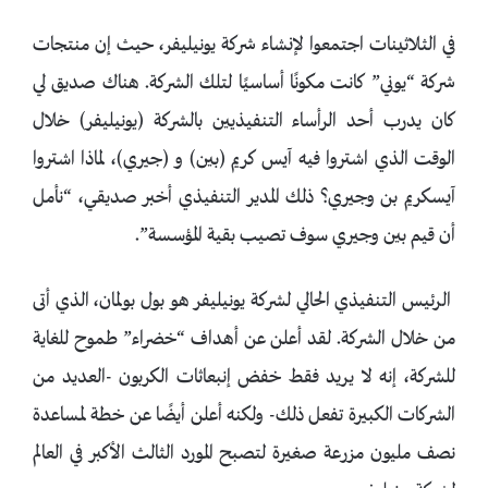
في الثلاثينات اجتمعوا لإنشاء شركة يونيليفر، حيث إن منتجات
شركة “يوني” كانت مكونًا أساسيًا لتلك الشركة. هناك صديق لي
كان يدرب أحد الرأساء التنفيذيين بالشركة (يونيليفر) خلال
الوقت الذي اشتروا فيه آيس كريم (بين) و (جيري)، لماذا اشتروا
آيسكريم بن وجيري؟ ذلك المدير التنفيذي أخبر صديقي، “نأمل
أن قيم بين وجيري سوف تصيب بقية المؤسسة”.
الرئيس التنفيذي الحالي لشركة يونيليفر هو بول بولمان، الذي أتى
من خلال الشركة. لقد أعلن عن أهداف “خضراء” طموح للغاية
للشركة، إنه لا يريد فقط خفض إنبعاثات الكربون -العديد من
الشركات الكبيرة تفعل ذلك- ولكنه أعلن أيضًا عن خطة لمساعدة
نصف مليون مزرعة صغيرة لتصبح المورد الثالث الأكبر في العالم