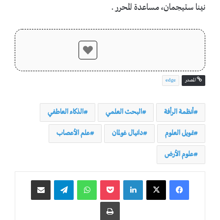
نينا ستيجمان، مساعدة المحرر .
المصدر
edge
أنظمة الرأفة
البحث العلمي
الذكاء العاطفي
تمويل العلوم
دانيال غولمان
علم الأعصاب
علوم الأرض
لينكدإن
‫Pocket
واتساب
تيلقرام
مشاركة عبر البريد
طباعة