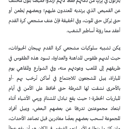
يُتركون في بِركٍ من دمائهم فقط لأنهم ارتدوا قميصًا بلون مختلف
عن القميص الذي يرتديه المعتدون عليهم؛ وبعضهم يُطعن أو
حتى يُركل حتى الموت، وفي الحقيقة فإنّ عنف مشجعي كرة القدم
أعقد مما روَتهُ أساطير الشغب.
يمكن تشبيه سلوكيات مشجعي كرة القدم بهيجان الحيوانات،
حيث لديهم طقوس المداهنة والعداوة، تسود هذه الطقوس في
طريقهم إلى الملعب وعودتهم منه، وفي الشوارع والمقاهي يوم
المباراة، يميل المشجعون للاجتماع في أماكن تُرحّب بهم -أو
بالأحرى نسّقت لها الشرطة حتى تحافظ على الأمن في أيام
المباريات الخطرة-؛ حيث يقع تبادل للشتائم ورمي الأشياء أثناء
ابتعاد مجموعتين تدريجًا عن بعضهم البعض، ويميل أفراد
المجموعة لسحب بعضهم بعضًا مغادرين قبل تصاعد الأحداث،