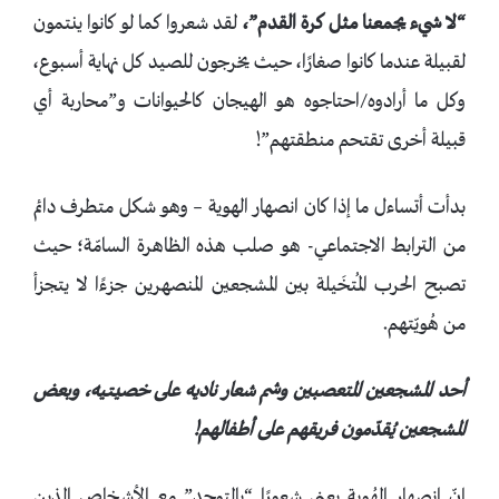
“لا شيء يجمعنا مثل كرة القدم”،
لقد شعروا كما لو كانوا ينتمون
لقبيلة عندما كانوا صغارًا، حيث يخرجون للصيد كل نهاية أسبوع،
وكل ما أرادوه/احتاجوه هو الهيجان كالحيوانات و”محاربة أي
قبيلة أخرى تقتحم منطقتهم”!
بدأت أتساءل ما إذا كان انصهار الهوية – وهو شكل متطرف دائم
من الترابط الاجتماعي- هو صلب هذه الظاهرة السامّة؛ حيث
تصبح الحرب المُتخَيلة بين المشجعين المنصهرين جزءًا لا يتجزأ
من هُويّتهم.
أحد المشجعين المتعصبين وشم شعار ناديه على خصيتيه، وبعض
المشجعين يُقدّمون فريقهم على أطفالهم!
إنّ انصهار الهُوية يعني شعورًا “بالتوحد” مع الأشخاص الذين