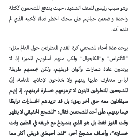
وهو سبب رئيسي للعنف الشديد، حيث يندفع المشجعون ككتلة
واحدة واضعين حياتهم على محك الخطر فداءً لأخيه الذي لم
تلده أمّه.
يوجد عدّة أسماء لمشجعي كرة القدم المتطرفين حول العالم مثل:
“الألتراس” و”الكاجوال” ولكل منهم أسلوبهم المميز؛ إذ لا
يرتدون عادة شعارات وألوان فريقهم، ولكن تجمعهم طريقة
لباس متعارف عليها بينهم ولا يحتاجون لإعلانها للعامة،
إنّ
المشجعين المتطرفين ثابتون لا تزعزعهم خسارة فريقهم، إذ إنهم
سيقاتلون معه حتى آخر رمق؛ بل قد تزيدهم الخسارات ترابطًا
فيما بينهم،
علّق أحد المشجعين فقال: “المشجع الحقيقي لا يظهر
وقت الفوز فقط بل هو الذي يتمردغ مع فريقه في الطين وقت
خسارته”، وأضاف مشجعٌ آخر: “لقد أحبطني فريقي أكثر مما