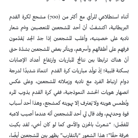
أثناء استطلاعي للرأي مع أكثر من (700) مشجع لكرة القدم
البريطانية، اكتشفتُ أنّ أحد المشجعين المتعصبين وشم شعار
ناديه على خصيتيه، وأغلب المشجعين إذا جدّ الجِد يُقدّمون
فرقهم على أطفالهم وأسرهم، ويتأثر بعض المشجعين بشدّة حتى
أنّ هناك ترابطا بين نتائج المباريات وارتفاع أعداد الإصابات
بسكتة قلبية؛ إذْ تولّد مباريات كرة القدم انتماءً شديدًا لدرجة
دوام ارتباط الفرد مع ناديه وزملائه المشجعين، وعلى عكس
انصهار هويات الحشد النموذجية، ففي كرة القدم يذوب المرء
وتُطمس هويته ولا يُعترف إلا بهويته كمشجع، وهذا أحد أسباب
قوة وحدتهم، وقد قال لي أحد المشجعين أنّه عندما أصيب لاعبه
المفضّل: “شعرتُ بالحزن والأسى كما لو كان أخي، لقد بكيت
بحرقة حقًا”؛ هذا الشعور “بالتقارب” يظهر بين المشجعين أيضًا،