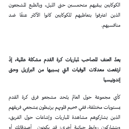
الكوكايين يبقيهم متحمسين حتى الليل، وبالطبع المشجعون
الذين اعترفوا بتعاطيهم للكوكايين كانوا الأكثر عنفًا ضد
منافسيهم.
يعدّ العنف المصاحب لمباريات كرة القدم مشكلة عالمية، إذْ
ارتفعت معدلات الوفيات التي يسببها من البرازيل وحتى
إندونيسيا
كأي مجموعة حول العالم يتّحد مشجعو فرق كرة القدم
بمستويات مختلفة، ففي صميم قلوبهم يرتبطون بمشجعي فريقهم
الذين يشاركوهم مشاهدة المباريات وإشاعات حول الفريق،
ويتشاركون روابط حياتية أخرى: قد يكونون أصدقائك أو