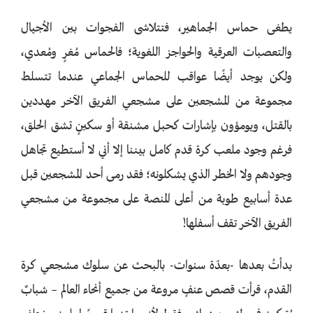
يطغى حماس الجماهير، فتتلاشى الفجوات بين الأجيال
والتعصبات العرقية والحواجز اللغوية؛ فالحماس مُغرٍ ومُعدي،
ولكن يوجد أيضًا عواقب للحماس الجماعي عندما تتسلط
مجموعة من المشجعين على مشجعي الفريق الآخر مهددين
بالقتل، ويومؤون بإشارات كحبل مشنقة أو سكينٍ تشق الحلق،
فرغم وجود ملعب كرة قدم كامل بيننا إلا أني لا أستطيع تجاهل
وجودهم ولا الخطر الذي يشكلونه؛ فقد رمى أحد المشجعين قبل
عدة أسابيع طوبة من أعلى المنصة على مجموعة من مشجعي
الفريق الآخر تقف أسفلها!
بدأتُ بعدها -بعدّة سنوات- بالبحث عن سلوك مشجعي كرة
القدم، قرأت قصص عنفٍ مروعة من جميع أنحاء العالم – شبابٌ