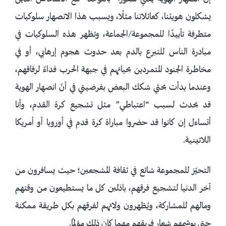
يشكلون هويتنا، كعائلاتنا مثلًا، ويسبب هذا الانصهار سلوكيات
متطرفة تأييدًا للمجموعة/الجماعة، وتظهر هذه السلوكيات في
مبادرة الناس للتبرع بالدم بعد حدوث هجوم إرهابي، أو في
مخاطرة الجنود المتمردين بحياتهم في جبهة الحرب فداءً لرفاقهم،
وعندما بدأت بحثي شكك البعض بفرضيتي في أنّ انصهار الهوية
قد يحدث لسبب “اعتباطي” مثل تشجيع كرة القدم، وأنا
أتساءل إن كانوا قد حضروا مباراة كرة قدم في أوروبا أو أمريكا
اللاتينية.
التحيّز للمجموعة شائع في ثقافة المشجعين؛ حيث يسافرون من
آخر الدنيا لتشجيع فرقهم، باذلين كل ما يستطيعون من وقتهم
ومالهم للمشاركة، ويُظهرون ولائهم لفرقهم بكل طريقة ممكنة
حتى بوشمهم شعار فريقهم مهما كان ذلك مؤلمًا.