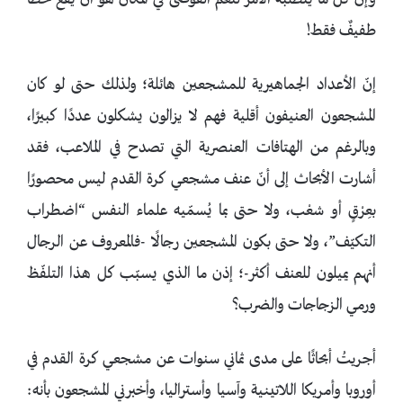
وإن كلّ ما يتطلبه الأمر لتعم الفوضى في المكان هو أن يقع خطأ
طفيفٌ فقط!
إنّ الأعداد الجماهيرية للمشجعين هائلة؛ ولذلك حتى لو كان
المشجعون العنيفون أقلية فهم لا يزالون يشكلون عددًا كبيرًا،
وبالرغم من الهتافات العنصرية التي تصدح في الملاعب، فقد
أشارت الأبحاث إلى أنّ عنف مشجعي كرة القدم ليس محصورًا
بعِرْقٍ أو شعْب، ولا حتى بما يُسمّيه علماء النفس “اضطراب
التكيّف”، ولا حتى بكون المشجعين رجالًا -فالمعروف عن الرجال
أنهم يميلون للعنف أكثر-؛ إذن ما الذي يسبّب كل هذا التلفّظ
ورمي الزجاجات والضرب؟
أجريتُ أبحاثًا على مدى ثماني سنوات عن مشجعي كرة القدم في
أوروبا وأمريكا اللاتينية وآسيا وأستراليا، وأخبرني المشجعون بأنه: