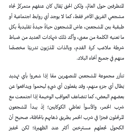
المتطرفين حول العالم، ولكن الحق يُقال كان عنفهم متمركزٌ تجاه
مشجعي الفريق الآخر فقط، كما لا يوجد أي روابط اجتماعية أو
طبقية بين المشجعين، عاش المشجعون حياةً جيدةً تقليديةً بكل
ما تعنيه الكلمة من معنى، وأكّد ذلك شهادات العديد من ضباط
شرطة ملاعب كرة القدم، وبالذات المدَرّبون تدريبًا مخصصًا
منهم في جميع أنحاء البلاد.
تتآزر مجموعة المشجعين المنصهرين معًا إذا شعروا بأي تهديد
يَطال أي جزءٍ منهم، وقد يفعلون أي شيءٍ ليحموا ويدافعوا عن
بعضهم البعض، كما تتضاعف العواقب الوخيمة إذا اجتمعت مع
شرب الخمر، والأسوأ تعاطي الكوكايين؛ إذْ يبدأ المشجعون
المرتحلون فجرًا في شرب الخمر بطريق ذهابهم بالحافلة، صحيح أنّ
الكحول تجعلهم مسترخين أكثر عند الظهيرة؛ لكن تحفيز