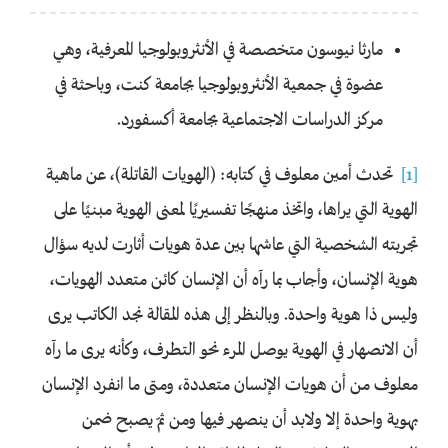
مارثا نيوسون متخصصة في الأنثروبولوجيا المعرفية، وهي
عضوة في جمعية الأنثروبولوجيا بجامعة كنت، وباحثة في
مركز الدراسات الاجتماعية بجامعة أكسفورد.
[1]
تحدث أمين معلوف في كتابه: (الهويات القاتلة)، عن ماهية
الهوية التي يراها، واتخذ منهجًا تفسيريًا لمعنى الهوية مبنيًا على
تجربته الشخصية التي عاشها بين عدة هويات أثارت لديه سؤال
هوية الإنسان، وأجاب بما رآه أن الإنسان كائن متعدد الهويات،
وليس ذا هوية واحدة. وبالنظر إلى هذه المقالة نجد الكاتب يرى
أن الانصهار في الهوية يوصل المرء نحو التطرف، وكأنه يرى ما رآه
معلوف من أن هويات الإنسان متعددة، ومتى ما انفرد الإنسان
بهوية واحدة إلا ولابد أن ينصهر فيها ومن ثمّ يصبح ضمن