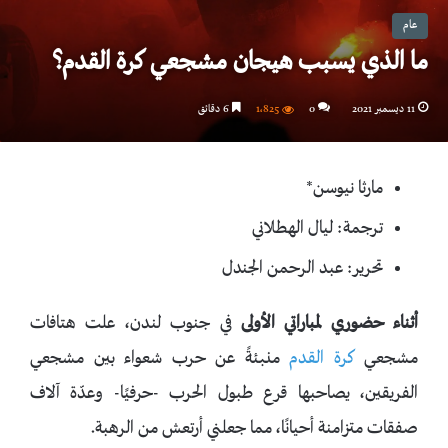
عام
ما الذي يسبب هيجان مشجعي كرة القدم؟
11 ديسمبر 2021
0
1٬825
6 دقائق
مارثا نيوسن*
ترجمة: ليال الهطلاني
تحرير: عبد الرحمن الجندل
أثناء حضوري لمباراتي الأولى
في جنوب لندن، علت هتافات
مشجعي
كرة القدم
منبئةً عن حرب شعواء بين مشجعي
الفريقين، يصاحبها قرع طبول الحرب -حرفيًا- وعدّة آلاف
صفقات متزامنة أحيانًا، مما جعلني أرتعش من الرهبة.