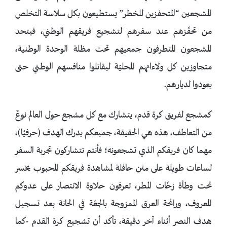
المشجعين “المتحفزين للخطر” يستطيعون بكل سلاسة التخلص
من تحفّزهم عند سفرهم لتشجيع فريقهم الوطني، فيتحد
المشجعون المتطرفون جمعيهم تحت مظلة الوحدة الوطنية،
متجاوزين كل ولاءاتهم المحليّة ليقاتلوا منافسهم الوطني حتى
يعودوا لديارهم.
كمشجع لفريق كرة قدم، يتشارك مع كل مشجع حول العالم نوعٌ
من التعاطف، هذه هي الحقيقة، جميعكم يدرك الهدف (حرفيًا)،
مهما كان فريقكم الذي تشجعونه؛ فأنتم تتشاركون تجربة السفر
لساعات طويلة على متن حافلة لمشاهدة فريقكم المحبوب يخسر
تحت وطأة زخّات المطر، تعرفون حلاوة الانتصار على عدوكم
المعروف، ورائحة العرق الممزوجة بالجعّة في الحانة بعد تسجيل
هدف النصر أثناء آخر دقيقة، تأكد أن تشجيع كرة القدم -كما