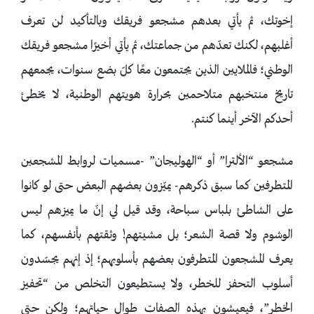
إخوتك، ثم يأتي بعدهم مشجعو فريقك وبالتأكيد لن تعرف
أغلبهم، لكنك تعدّهم من جماعتك، ثم يأتي أخيرًا مشجعو فريقك
الوطني؛ فالملايين الذين يجتمعون معًا كلّ بضع سنوات، يجمعهم
تاريخ منتخبهم متلاحمين بحرارة هويتهم الوطنية، لا يخطئ
أحدكم الآخر أينما كنتم.
مشجعو “الألترا” أو “الهوليجان” -مسميات لروابط المشجعين
المتطرفين كما سبق ذكرهم- يميّزون بعضهم البعض حتى لو كانوا
على الشاطئ بلباس سباحة، وقد قيل لي إنّ ما يميزهم ليس
الوشوم ولا قصة الشعر؛ بل مشيتهم! وثقتهم بأنفسهم، كما
يعرف المشجعون المتطرفون بعضهم بأسلوبهم؛ إذ إنهم يجسّدون
أسلوب التحفز للخطر، ولا يستطيعون التخلص من “تحفيز
الخطر”، فيعيشون بهذه الصفات طوال حياتهم؛ ولكن حتى