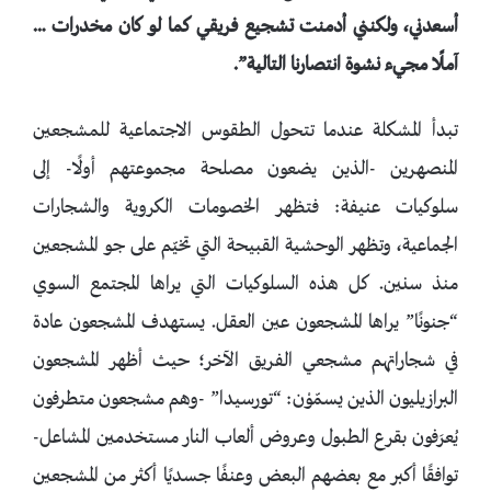
أسعدني، ولكنني أدمنت تشجيع فريقي كما لو كان مخدرات …
آملًا مجيء نشوة انتصارنا التالية”.
تبدأ المشكلة عندما تتحول الطقوس الاجتماعية للمشجعين
المنصهرين -الذين يضعون مصلحة مجموعتهم أولًا- إلى
سلوكيات عنيفة: فتظهر الخصومات الكروية والشجارات
الجماعية، وتظهر الوحشية القبيحة التي تخيّم على جو المشجعين
منذ سنين. كل هذه السلوكيات التي يراها المجتمع السوي
“جنونًا” يراها المشجعون عين العقل. يستهدف المشجعون عادة
في شجاراتهم مشجعي الفريق الآخر؛ حيث أظهر المشجعون
البرازيليون الذين يسمّوْن: “تورسيدا” -وهم مشجعون متطرفون
يُعرَفون بقرع الطبول وعروض ألعاب النار مستخدمين المشاعل-
توافقًا أكبر مع بعضهم البعض وعنفًا جسديًا أكثر من المشجعين