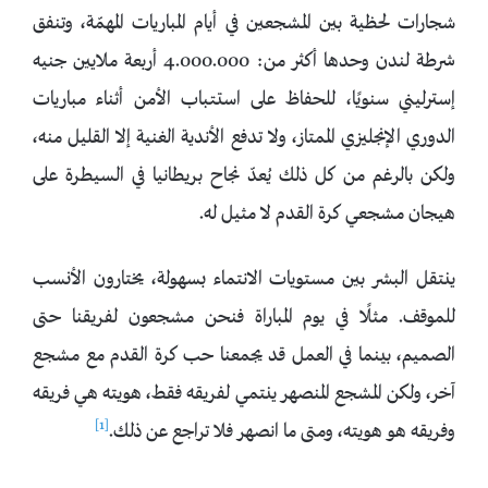
شجارات لحظية بين المشجعين في أيام المباريات المهمّة، وتنفق
شرطة لندن وحدها أكثر من: 4.000.000 أربعة ملايين جنيه
إسترليني سنويًا، للحفاظ على استتباب الأمن أثناء مباريات
الدوري الإنجليزي الممتاز، ولا تدفع الأندية الغنية إلا القليل منه،
ولكن بالرغم من كل ذلك يُعدّ نجاح بريطانيا في السيطرة على
هيجان مشجعي كرة القدم لا مثيل له.
ينتقل البشر بين مستويات الانتماء بسهولة، يختارون الأنسب
للموقف. مثلًا في يوم المباراة فنحن مشجعون لفريقنا حتى
الصميم، بينما في العمل قد يجمعنا حب كرة القدم مع مشجع
آخر، ولكن المشجع المنصهر ينتمي لفريقه فقط، هويته هي فريقه
[1]
وفريقه هو هويته، ومتى ما انصهر فلا تراجع عن ذلك.