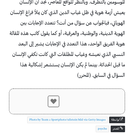
الموسومين بالتطرف. وبالنظر للواقع المعاصر، نجد أن الإنسان
يعيش أزمة هوية في ظل غياب الدين الذي كان يملأ فراغ الإنسان
الهوياتي، فبالجواب عن سؤال من أنت؟ تتعدد الإجابات بين
الهوية الدينية، والوطنية، والعرقية، أو كما يقول كاتب هذه المقالة
هوية الفريق الواحد، هذا التعدد في الإجابات يشير إلى البعد
النسبي الذي نعيشه وغياب المطلقات التي كانت تكفي الإنسان
ما قبل الحداثة. بينما لم يكن الإنسان يستشعر إشكالية هذا
السؤال في السابق. (المحرر)
بواسطة
Photo by Team 2 Sportphoto/ullstein bild via Getty Images
المصدر
psyche