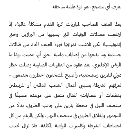
يعرف أي مشجع- هو قوّة عالمية ساحقة.
يعدّ العنف المصاحب لمباريات كرة القدم مشكلةً عالمية، إذْ
ارتفعت معدلات الوفيات التي يسببها من البرازيل وحتى
إندونيسيا؛ لكن تلاشت تدريجيًا فورة العنف الحاد من قتالات
جسدية وما يتبعها من إصابات دامية -حتى أنّها سميّت يومًا ما
المرض الإنجليزي- بعد عقود من العقوبات الصارمة وصلت لحظر
دولي للفريق ومشجعيه، وأصبح المشجعون الخطرون يجتمعون –
تَعرِفهم الشرطة بمسببي أعمال الشغب الدائمين أو المرتبطين
بمنظمات أو عصابات- لقتال متفق على موعده مسبقًا في
منتصف الليل في محطة بنزين على جانب الطريق، بدلًا من
التجمهر وإغلاق الطريق في منتصف النهار، ولكن بالرغم من كل
احتياطات الشرطة وكاميرات المراقبة المكثّفة، فلا تزال تحدث