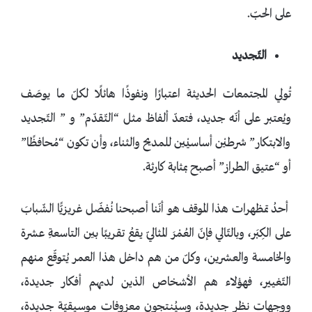
على الحبّ.
التّجديد
تُولي المجتمعات الحديثة اعتبارًا ونفوذًا هائلًا لكلّ ما يوصَف
ويُعتبر على أنّه جديد، فتعدّ ألفاظ مثل “التّقدّم” و ” التّجديد
والابتكار” شرطيْن أساسيْين للمديح والثناء، وأن تكون “مُحافظًا”
أو “عتيق الطراز” أصبح بمثابة كارثة.
أحدُ تمظهرات هذا الموقف هو أنّنا أصبحنا نُفضّل غريزيًّا الشّبابَ
على الكِبَر، وبالتّالي فإنّ العُمْرَ المثاليّ يقعُ تقريبًا بين التاسعةِ عشرة
والخامسة والعشرين، وكلّ من هم داخل هذا العمر يُتوقّع منهم
التّغيير، فهؤلاء هم الأشخاص الذين لديهم أفكار جديدة،
ووجهات نظرٍ جديدة، وسيُنتجون معزوفات موسيقيّة جديدة،