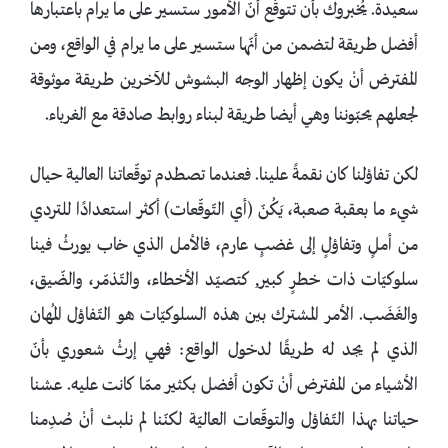
سعيدة. يُخبروك بأن تتوقّع أنّ الأمور ستسير على ما يرام باعتبارها
أفضل طريقة لتضمن من أنّها ستسير على ما يرام في الواقع، ومن
المفترض أنْ يكون إظهار الوجه البشوش للآخرين طريقة موثوقة
لجعلهم يحبّوننا وهي أيضا طريقة لبناء روابط صادقة مع الغرباء.
لكن تفاؤلنا كان نقمةً علينا. فعندما تصطدم توقّعاتنا العالية حيال
شيء ما بعقبة صعبة، يَكُنّ (أي التّوقّعات) أكثر استعدادًا للتردي
من أملٍ وتفاؤلٍ إلى غضبٍ عارم، فالأمل الذي خاب يورثُ فينا
سلوكيّات ذات خطرٍ كبير, كتصيّد الأخطاء، والتّذمّر، والضّيق،
والغَضَب. الأمر المشترك بين هذه السلوكيّات هو التّفاؤل المُهان
الذي لم يجد له طريقًا لدخول الواقع: فهي إرثُ شعوري بأنّ
الأشياء من المفترض أنْ تكون أفضل بكثير ممّا كانت عليه. عشنا
حياتنا بهذا التّفاؤل والتوقّعات العاليّة لكنّنا لم نلبث أنْ صُدِمنا