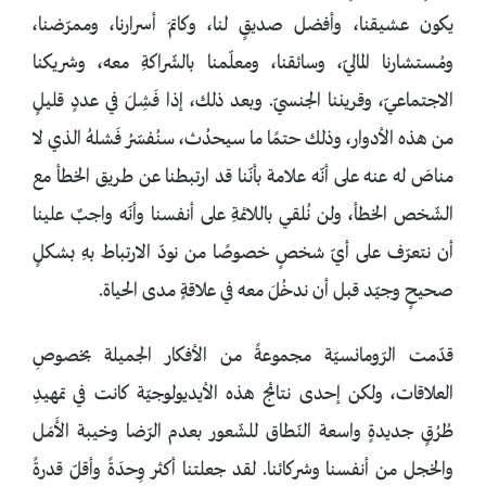
يكون عشيقنا، وأفضل صديقٍ لنا، وكاتمَ أسرارنا، وممرّضنا،
ومُستشارنا الماليّ، وسائقنا، ومعلّمنا بالشّراكةِ معه، وشريكنا
الاجتماعيّ، وقريننا الجنسيّ. وبعد ذلك، إذا فَشِلَ في عددٍ قليلٍ
من هذه الأدوار، وذلك حتمًا ما سيحدُث، سنُفسّرُ فَشلهُ الذي لا
مناصَ له عنه على أنّه علامة بأنّنا قد ارتبطنا عن طريق الخطأ مع
الشّخص الخطأ، ولن نُلقي باللائمةِ على أنفسنا وأنّه واجبٌ علينا
أن نتعرّف على أيّ شخصٍ خصوصًا من نودّ الارتباط بهِ بشكلٍ
صحيحٍ وجيّد قبل أن ندخُلَ معه في علاقةٍ مدى الحياة.
قدّمت الرّومانسيّة مجموعةً من الأفكار الجميلة بخصوصِ
العلاقات، ولكن إحدى نتائج هذه الأيديولوجيّة كانت في تمهيدِ
طُرُقٍ جديدةٍ واسعة النّطاق للشّعور بعدم الرّضا وخيبة الأَمَل
والخجل من أنفسنا وشركائنا. لقد جعلتنا أكثر وِحدَةً وأقلّ قدرةً