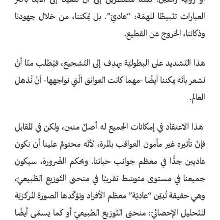
أو رواية رائعين. لسنا مضطرين إلى أن نتقيّد إلى الأبد بأكثر
العبارات تثبيطًا للهمّة: “عاديّ”. بل يُمكننا، من خلال جهودنا
وذكائنا، الخروج عن القطيع.
هذا التّشديد على البطوليّة يهدِف إلى التّشجيع، فيُطلب منّا أنْ
نشعر بأنّه يمكننا أيضًا -مهما كانت العوائق الّتي نواجهها- أنْ نُذهل
العالم.
هذا الاعتقاد في إمكانات الجميع له أصلٌ متين، ولكن في المقابل
فإنّ تأثيره غير مأمون العواقب بالمرة، لأنّه محتومٌ علينا أن نكون
عاديين جدًّا في معظم جوانب حياتنا. وبحكم الضّرورة، سيكون
جميعنا في مستوى متوسّط تقريبًا في منحنى التّوزيع الطّبيعيّ،
وهي حقيقة تُبيّن “عاديّة” معظم الأفراد وتؤكّدها الصورة المركزيّة
للتّحليل الإحصائيّ: منحنى التّوزيع الطبيعيّ أو كما يسمّى أيضًا