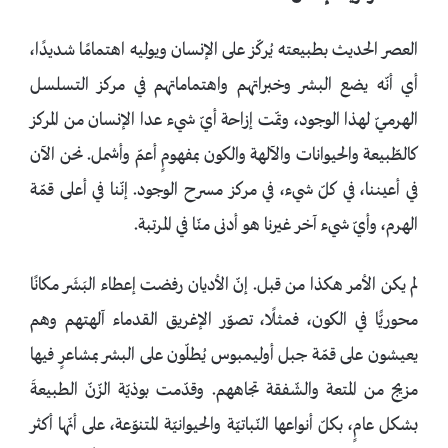
العصر الحديث بطبيعته يُركّز على الإنسان ويوليه اهتمامًا شديدًا،
أي أنّه يضع البشر وخبراتهم واهتماماتهم في مركز التسلسل
الهرميّ لهذا الوجود، وتمّت إزاحة أيّ شيء عدا الإنسان من المركز
كالطّبيعة والحيوانات والآلهة والكون بمفهومٍ أعمّ وأشمل. نحن الآن
في أعيننا، في كلّ شيء، في مركز مسرح الوجود. إنّنا في أعلى قمّة
الهرم، وأيّ شيء آخر غيرنا هو أدنى منّا في المرتبة.
لم يكن الأمر هكذا من قبل. إنّ الأديان رفضت إعطاء البَشَر مكانًا
محوريًّا في الكون، فمثلًا، تصوّر الإغريق القدماء آلهتهم وهم
يعيشون على قمّة جبل أوليمبوس يُطلّون على البشر بمشاعرٍ فيها
مزيج من المتعة والشّفقة تجاههم. وقدّمت بوذيّة الزّنّ الطبيعةَ
بشكل عامٍ، بكلّ أنواعها النّباتيّة والحيوانيّة المتنوّعة، على أنّها أكثر