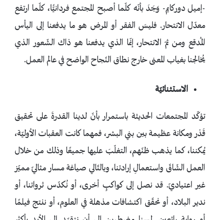
-إميل دوركايم- وَجَدَ بأنّه كلّما أصبح المجتمع فردانيًّا، كلّما ارتفع
معدّل الانتحار. فليسَ الفقر أو المرض هو ما يدفعنا إلى اليأس
المُدقع ومن ثمّ الانتحار، إنّما الذي يدفعنا هو ذاك الشّعور الذي
يُخالجنا بغياب المعنى خارج نطاق النّجاح الواضح في عالم العمل.
الاستثنائيّة
تؤكّد المجتمعات الحديثة باستمرار بأنّ لدينا القدرةَ على تحقيق
قَدْر ومكانة عظيمة بين بني البشر، فمهما كانت العقبات الأوليّة،
يُمكننا، كما يذهب ظنّهم، التغلّبَ عليها جميعًا وذلك من خلال
العمل الشّاقّ واستعمالِ إرادتنا، وبالتّالي صياغة مسار مثاليّ مميّز
غير اعتياديّ. قد نصل إلى كواكبٍ أخرى، أو نُكدّس ثرواتنا، أو
ندير البلاد، أو نحقّق اكتشافات مذهلة في العلوم، أو ننتج فيلمًا