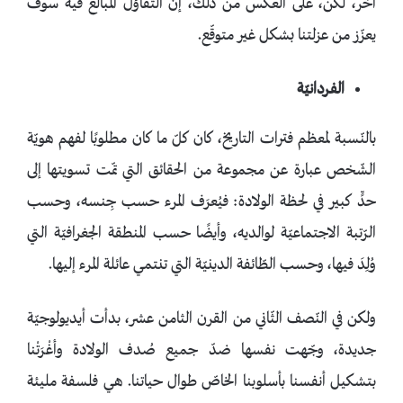
آخر، لكن، على العكس من ذلك، إنّ التّفاؤل المُبالغ فيه سوف
يعزّز من عزلتنا بشكل غير متوقّع.
الفردانيّة
بالنّسبة لمعظم فترات التاريخ، كان كلّ ما كان مطلوبًا لفهم هويّة
الشّخص عبارة عن مجموعة من الحقائق التي تمّت تسويتها إلى
حدٍّ كبير في لحظة الولادة: فيُعرَف المرء حسب جِنسه، وحسب
الرّتبة الاجتماعيّة لوالديه، وأيضًا حسب المنطقة الجغرافيّة التي
وُلِدَ فيها، وحسب الطّائفة الدينيّة التي تنتمي عائلة المرء إليها.
ولكن في النّصف الثّاني من القرن الثامن عشر، بدأت أيديولوجيّة
جديدة، وجّهت نفسها ضدّ جميع صُدف الولادة وأغْرَتْنا
بتشكيل أنفسنا بأسلوبنا الخاصّ طوال حياتنا. هي فلسفة مليئة