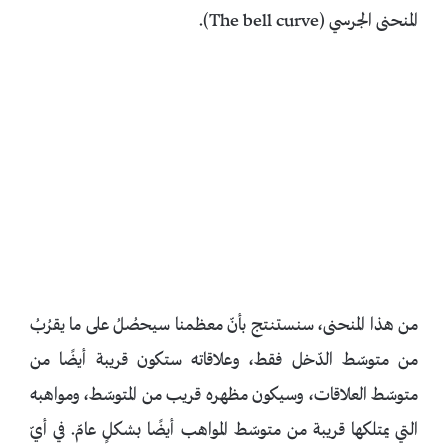
المنحنى الجرسي (The bell curve).
من هذا المنحنى، سنستنتج بأنّ معظمنا سيحصُلُ على ما يقرُبُ
من متوسّط الدّخل فقط، وعلاقاته ستكون قريبة أيضًا من
متوسّط العلاقات، وسيكون مظهره قريب من المتوسّط، ومواهبه
التي يمتلكها قريبة من متوسّط المواهب أيضًا بشكلٍ عامّ. في أيّ