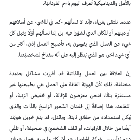
بالأمل والديناميكية تُعرف اليوم باسم الفردانيّة.
عندما نلتقي بغرباء، فإنّنا لا نسألهم -كما في الماضي- عن أسلافهم
أو دينهم أو المكان الذي نَشَؤوا فيه. بل إنّنا نسألهم أوّلًا وقبل كلّ
شيء عن العمل الذي يقومون به، فأصبح العمل إذن، أكثر من
أيّ شيء آخر، هو الذي يُنظَر إليه على أنّه مفتاحٌ لشخصيّتنا.
إنّ العلاقة بين العمل والذاتيّة قد أفرزت مشاكل جديدة
مختلفة، ذلك لأنّ الهويّة القائمة على العمل هي بطبيعتها غير
مستقرّة بتاتًا، فنحن معرّضون للإقالة، أو تخفيض الرّتبة، أو
التّقاعد، هذا إضافةً إلى فقدان الشّعور الرّاسخ بالذّات والذي
يُمكن استمداده من حقائق ثابتة. وبالمثل، قد يتمّ تحويل هويّتنا
أيضًا من خلال التّرقيات، أو الملف الشّخصيّ في صحيفة، أو تلقّي
دعم لتأسيس شركة. الحاصل هو أنّ كلّ ما سبق يجعل هويّاتنا