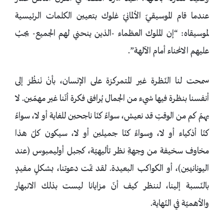
عندما قام الموسيقيّ الألمانيّ غلوك بتعيين الكلمات الرئيسية
لموسيقاه: “إن الملوك العظماء -الذين ينحني لهم الجميع- يجبُ
عليهم الانحناء أمام الآلهة”.
سمحت لنا النّظرة غير المتمركزة على الإنسان، بأنْ نَنظُرَ إلى
أنفسنا بنظرة فيها شيء من الجمال يُرافق فكرة أنّنا غير مهمّين. لا
يهمّ كم من الوقتِ قد نعيش، سواءً كنّا ناجحين للغاية أو لا، سواءً
كنّا أذكياء أو لا، وسواءً كنّا جميلين أو لا، سيكون كلّ هذا
مخاوف سخيفة من وجهةِ نظر تأليهيّة، كجبل أوليمبوس (عند
اليونانيين)، أو الكواكب البعيدة. لقد تمّت دعوتنا، بشكلٍ مفيدٍ
بالنّسبة إلينا، لننظر كيف أنّ مزايانا ليست بذلك الانبهار
والأهميّة في النّهاية.