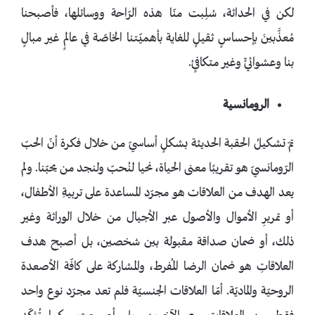
لكن في الحداثة، سُلِبت منّا هذه الرّاحة ووسائلها، فأصبحنا
مُعذَّبينَ بإحساسٍ ثقيلٍ للغاية بأهميّتنا الخاصّة في عالمٍ غير مبالٍ
بنا وعشوائيٍّ وغير متكافئٍ.
الرومانسية
تمّ تشكيلُ الحقبة الحديثة بشكلٍ أساسيّ من خلال فكرة أنّ الحبّ
الرّومانسيّ هو تقريبًا معنى الحياة، نحيا لنُحبّ ولنجد من يحبّنا. ولم
يعد الهدف من العلاقات هو مجرّد المساعدة على تربيةِ الأطفال،
أو تمريرِ الأموال والأصول عبر الأجيال من خلال الوراثة وغير
ذلك، أو ضمان صداقة مقبولة بين شخصين، بل أصبح هدف
العلاقاتِ هو ضمان الرضا المُفرط، والمشاركة على كافّة الأصعدة
الروحيّة والماديّة. أمّا العلاقات الجنسيّة فلم تعد مجرّد نوع واحد