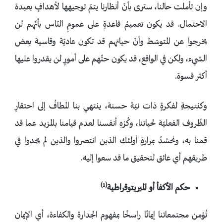
وإن تأملت حالنا، سترى بأنّ أنظارنا يتمّ توجيهها لأهدافٍ بعيدة
الاحتمال. قد يكون تعميمُ قاعدةٍ على عمومِ النّاس بأنّهم لن
يخرجوا عن المتوسّط وأنّ حياتهم قد تكون عاديّة وقاسية بعض
الشيء، ولكن في الواقع، قد يكون حثّهم على أمورٍ لن يقدروا عليها
أكثر قسوة.
وكنتيجةٍ لفكرةٍ ذات نيّة حسنة، ينتهي بنا المطافُ إلى احتقارِ
الظّروف الفعليّة لحياتنا، وكُرْهِ أنفسنا لعدم قيامنا بالمزيد عما قد
قمنا به، ونحسُدُ بمرارةٍ أولئك الذين انتصروا والذين لم يجدوا في
طريقهم أي عائق لتحقيق ما قد سعوا إليه.
(1)
حكم
الأكفأ
أو الميريتوقراطية
تُؤمن مجتمعاتنا إيمانًا راسخًا بمفهوم الجدارة والكفاءة، أي الإيمان