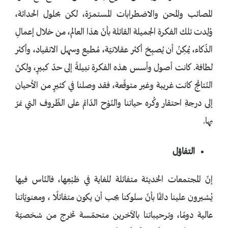
المصائب والمحن والاضطرابات المستمرّة، لكن بحلول الحداثة،
وُلِدت تلك الفكرة الجميلة القائلة بأنّ هذا العالم، من خلال إعمالِ
الذّكاء، يُمكِنُ أن يُصبِحَ أكثر عقلانيّة، مُطيع وسهل الانقياد، وأكثر
لطافة. كانت أصول وأسس هذه الفكرة نبيلةً إلى حدّ كبيرٍ، ولكنّ
النّتائج كانت غريبة وغير متوقّعة، فقد وصلنا في كثيرٍ من الأحيان
إلى درجةِ احتقار وكُره حياتنا والنّوْح الدّائم على الظّروف التي نمرّ
بها.
التفاؤل
إنّ المجتمعات الحَديثة متفائلة للغاية في طَبْعِها، فالنّاس فيها
يُشيرون علينا دائمًا بأنّ سلوكنا يجب أن يكون متفائلًا ، ومعنويّاتنا
عالية دومًا، وترحيباتنا بالآخرين متحمّسة تخرج من شخصيّة