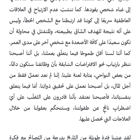
إلى غباء شخصٍ يقودها. كما ننسُبُ عدم الارتياح في العلاقات
العاطفيّة سريعًا إلى كوننا قد ارتبطنا مع الشّخص الخطأ، وليس
على أنّه نتيجة للهدف الشّاقّ بطبيعته، والمتمّثل في محاولة أن
تكون سعيدًا على كافّة الأصعدة مع شخصٍ آخر على مدى العمر.
كما أنّنا لسنا أقلّ طموحًا فيما يتعلّق بعملنا، بل أنّنا أصبحنا
ننظر بارتياب نحو الافتراضات السّابقة بأنّ وظائفنا ستكون دائمًا،
من بعض النواحي، بمثابة لعنة علينا. إنّنا لم نعد نعمَلُ فقط من
أجل المال، بل أصبحنا نعمل على تحقيقِ ذواتِنا. أمّا فيما يتعلق
بنفسيّاتنا، فأصبحنا نعتقد بأنّنا قادرون على التّغلّب على أيّ
اضطرابٍ ناتجٍ عن طفولتنا، وسنتحكّم بعقولنا من خلال
العلاجات التي نحصل عليها.
لقد عشنا فترة طويلة من التّاريخ بدرجة من التّصالح مع فكرة