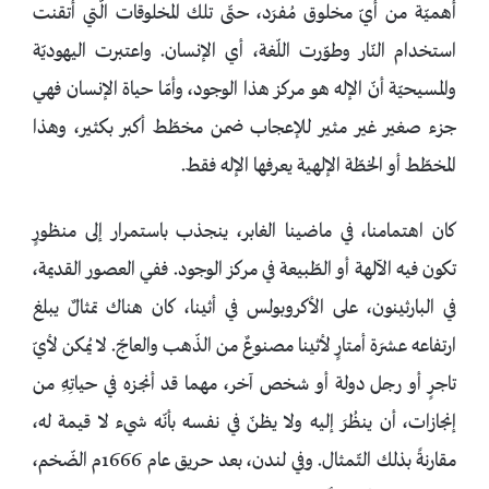
أهميّة من أيّ مخلوق مُفرَد، حتّى تلك المخلوقات الّتي أتقنت
استخدام النّار وطوّرت اللّغة، أي الإنسان. واعتبرت اليهوديّة
والمسيحيّة أنّ الإله هو مركز هذا الوجود، وأمّا حياة الإنسان فهي
جزء صغير غير مثير للإعجاب ضمن مخطّط أكبر بكثير، وهذا
المخطّط أو الخطّة الإلهية يعرفها الإله فقط.
كان اهتمامنا، في ماضينا الغابر، ينجذب باستمرار إلى منظورٍ
تكون فيه الآلهة أو الطّبيعة في مركز الوجود. ففي العصور القديمة،
في البارثينون، على الأكروبولس في أثينا، كان هناك تمثالٌ يبلغ
ارتفاعه عشرَة أمتارٍ لأثينا مصنوعٌ من الذّهب والعاجّ. لا يُمكن لأيّ
تاجرٍ أو رجل دولة أو شخص آخر، مهما قد أنجزه في حياتِهِ من
إنجازات، أن ينظُرَ إليه ولا يظنّ في نفسه بأنّه شيء لا قيمة له،
مقارنةً بذلك التّمثال. وفي لندن، بعد حريق عام 1666م الضّخم،