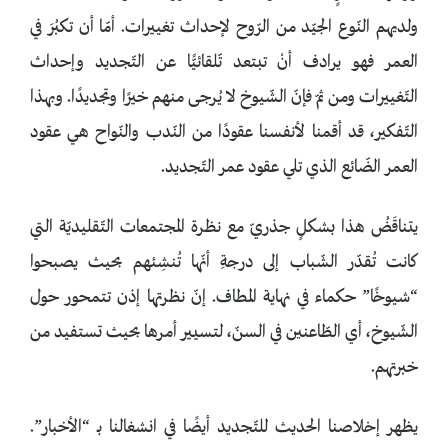
ولديهم النّوع الجيّد من الرّوح لإحداث تغييرات. أمّا أن تكبُرَ في
العمر فهو يرادف أنْ تبتعد تّلقائيًّا عن التّجديد وإحداث
التّغييرات ومن ثمّ فإنّ الشّيوخ لا يُرجى منهم خيرًا وتجديدًا. وبهذا
التّفكير، قد أقمنا لأنفسنا عقودًا من النّدب والنّواح هي عقود
العمر الضّائع الذي تلي عقود عمر التّجديد.
يتناقَضُ هذا بشكلٍ جذريّ مع نظرة المجتمعات التّقليديّة التي
كانت تُقدّر الشّباب إلى درجةِ أنّها تُنشِئهم بحيث يصبحوا
“شيوخًا” حكماء في نهاية المطاف. إنّ نظرتها إذن تتمحور حول
الشّيوخ، أي الطّاعنين في السنّ، لتسيير أمرها بحيث تستفيد من
خبرتهم.
يظهر إخلاصنا الحديث للتّجديد أيضًا في انشغالنا بـ “الأخبار”.