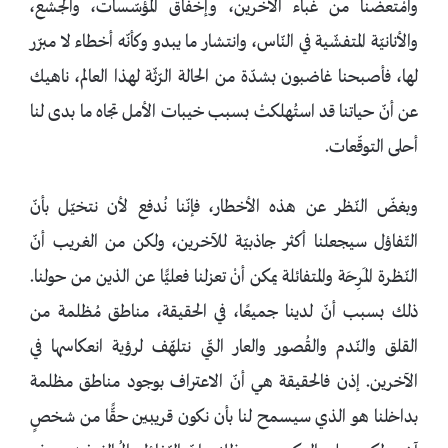
وامْتعضنا من غباء الآخرين، وإخفاق المؤسّسات، والجشع،
والأنانيّة المتفشّية في النّاس، وانتشار ما يبدو وكأنّه أخطاء لا مبرّر
لها، فأصبحنا غاضبون بشدّة من الحالة الرّثّة لهذا العالم، ناهيك
عن أنّ حياتنا قد استُهلكتْ بسبب خيبات الأمل تجاه ما بدى لنا
أحلى التوقّعات.
وبغضّ النّظر عن هذه الأخطار، فإنّنا نُدفع لأن نتخيّل بأنّ
التّفاؤل سيجعلنا أكثر جاذبيّة للآخرين، ولكن من الغريب أنّ
النّظرة المَرِحَة والمتفائلة يمكن أنْ تعزلنا فعليًّا عن الذين من حولنا.
ذلك بسبب أنّ لدينا جميعًا، في الحقيقة، مناطق مُظلمة من
القلق والنّدم والقُصور والعار التّي نتلهّف لرؤية انعكاسها في
الآخرين. إذن فالحقيقة هي أنّ الاعتراف بوجود مناطق مظلمة
بداخلنا هو الذي سيسمح لنا بأن نكون قريبين حقًّا من شخصٍ