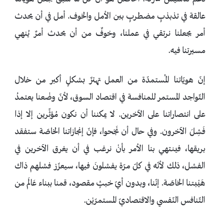
عالقة في تذبذبٍ مضطربٍ بين الأمل والخوف. أمل في أن يحدث
أمر يجعلنا نرتقي في عملنا، وخوفٌ من أن يحدث أمرٌ يُنهي
مسيرتنا فيه.
إنّ هويّاتنا المُستمدّة من العمل تهتزّ بشكلٍ أكبر من خلال
التّواجد المستمر للمنافسة في اقتصاد السوق، لأنّ وضْعنا يعتمدُ
على انتصاراتنا على الآخرين. لا يمكننا أن نكون مُؤثِّرين إلا إذا
فَشِلَ الآخرون. وفي حال أن نَجَحوا، فإنّ إنجازاتنا الخاصّة ستفقد
بريقها، فينتهي بنا الأمر بأنْ نرغب في أن يغرق الآخرين في
الفشل، ذلك لأنّه في كلّ مرّة يفشلونَ فيها، سيعزّز فشلهم ذاك
هَيْبتنا الخاصّة. إنّنا، وبدون أيّ خبثٍ مقصود، قمنا ببناء عَالَم من
التّنافس النّفسي والاقتصاديّ المستمرّيْن.