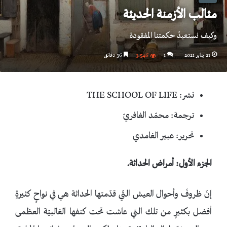
مثالب الأزمنة الحديثة
وكيف نستعيدُ حكمتنا المفقودة
21 يناير 2021
1
3٬546
36 دقائق
نشر: THE SCHOOL OF LIFE
ترجمة: محمّد الغافريّ
تحرير: عبير الغامدي
الجزء الأول: أمراض الحداثة.
إنّ ظروفَ وأحوال العيش التّي قدّمتها الحداثة هي في نواحٍ كثيرةٍ
أفضل بكثيرٍ من تلك التي عاشت تحت كنفها الغالبيّة العظمى