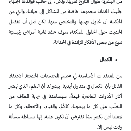
من البشريّة طوال التاريخ تقريبًا. ولكن، إلى جانبِ فوائدها الجليّةِ،
جَلَبَتْ الحَداثة مجموعة خاصّة من المشاكل إلى حياتنا، والتي من
الحكمة أن نحاول فهمها والتخلّص منها. لكن قبل أن نفصّل
الحديث حول الحلول الممكنة، سوف نحدّد ثمانية أمراض رئيسيّة
تنبع من بعض الأفكار الرّائدة في الحداثة:
الكمال
من المعتقدات الأساسيّة في صميم المجتمعات الحديثة, الاعتقاد
القائل بأنّ الكمال في متناول أيدينا. يبدو لنا أنّ العلم، الذي يُعتبر
أكثر الأدوات المعاصرة قيمةً، سيساعدنا في نهاية المطاف من
التغلّب على كلّ ما يزعجنا، كالألم، والغباء، والأخطاءِ، وكلّ ما
يجعلنا أقلّ بكثير ممّا يُفترض أنْ نكون عليه. إنّها ببساطة مسألة
وقت ليس إلّا.