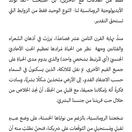
فقط من العلاقات مع الآخرين، بل أصبحت –كما تُؤكّد
الأيديولوجيّة الرومانسيّة لنا- النّوع الوحيد فقط من الرّوابط التّي
تستحقّ التقدير.
منذُ نهاية القرن الثامن عشر فصاعدًا، بَرَزَتْ في أذهانِ الشّعراء
والفنّانين وِجهة نظر عن الحياة مُرادها تعظيم الحبّ الأحاديّ
الجنسيّ (أي المرتبط بشخصٍ واحد) والذي يدوم مدى الحياةِ على
جميع القيم الأخرى. تمّ نقل الملائكة، الذين يسكنونُ في السماءِ
حسب الاعتقادِ القديم، إلى الأرضِ متّخذينَ شكلًا بشريًّا، وسادت
فكرةُ أنّه بإمكاننا جميعًا، مع قليلٍ من الحظّ، أنْ نَجِدَ الخلاص من
خلال حبّ قريننا من جنسنا البشريّ.
شجّعتنا الرومانسيّة، بالرّغم من نواياها الحَسَنَة، على وضع عبءٍ
ثقيلٍ ومُستحيلٍ من التّوقّعات على شريكِنا، فنحنُ نطلبُ منه أنْ