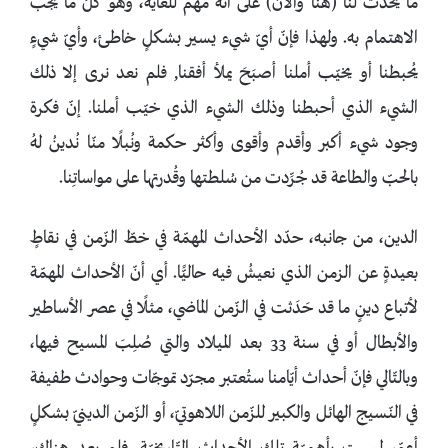
ما يحدُثُ لنا (هنا والآن) على أنّه مهمّ للغاية، وهو كلّ ما يجب
الاهتمام به. ولهذا فإنّ أيّ شيء يسير بشكلٍ خاطئ، وأيّ شيءٍ
يُحبطنا أو يخيّب أملنا أصبَحَ يملأ أفقنا, فلم نعد نرى إلا ذلك
الشيء الذي أحبطنا وذلك الشيء الذي خيّب أملنا. إنّ فكرة
وجود شيء أكبر وأقدم وأقوى وأكثر حكمة ونُبلًا منّا نُدينُ لهُ
بالحبّ والطاعة قد جُرِّدت من سُلطتها وقُدرتها على مواساتِنا.
الدين، من جانبه، حدّد الأحداث المهمّة في خطّ الزّمن في نقاطٍ
بعيدةٍ عن الزمن الذي نعيشُ فيه حاليًّا. أي أنّ الأحداث المهمّة
لأتباع دينٍ ما قد حَدَثت في الزّمن الماضي، مثلًا في عصر الأساطير
والأبطال أو في سنة 33 بعد الميلاد والتي صُلِبَ المسيح فيها،
وبالتّالي فإنّ أحداث أيّامنا ستُعتبر مجرّد تموجّات وحوادث طفيفة
في النّسيج الهائل والكبير للزّمن اللاهوتيّ، أو الزّمن الدينيّ بشكلٍ