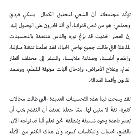
تؤكّد مجتمعاتنا أنّ السّعي لتحقيق الكمال -بشكلٍ فرديّ
وجماعيّ- هو من ضمن قدراتنا، أي أنّنا قادرون على الوصول إليه.
إنّ العصر الحديث قد بزَغَ نوره والنّاس مُتنعمّة بالتحسينات
المذهلة التّي طالت جميع نواحي الحياة: فقد تعلّمنا تدفئة منازلنا،
وإطعامِ أنفسنا، وصناعة ملابسنا، والسّفر إلى مختلف أقطار
العالم، وعلاج الأمراض، وإدخال آليّات موثوقة للتّعلّم، ووضعنا
القانون وأقمنا العَدالة.
لقد رسخت فينا هذه التّحسينات العديدة -التي طالت مجالات
كثيرة- ثقةً لا مثيلَ لها، ممّا جعلنا نعتقدُ أنّ التّقدّم يجب أنْ
يُعتبر قاعدة وجود مُسبَقَة ومُطلقة. نحن نعلم أنّنا قد نواجه الآن،
بالطّبع، تحدّيات وانتكاسات كبيرة، وأنّ هناك الكثير من الأدلّة