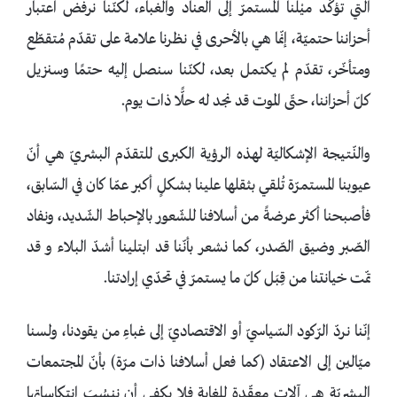
التي تؤكّد ميْلنا المستمرّ إلى العناد والغباء، لكنّنا نرفض اعتبار
أحزاننا حتميّة، إنّما هي بالأحرى في نظرنا علامة على تقدّم مُتقطّع
ومتأخّر، تقدّم لم يكتمل بعد، لكنّنا سنصل إليه حتمًا وسنزيل
كلّ أحزاننا، حتّى الموت قد نجد له حلًّا ذات يوم.
والنّتيجة الإشكاليّة لهذه الرؤية الكبرى للتقدّم البشريّ هي أنّ
عيوبنا المستمرّة تُلقي بثقلها علينا بشكلٍ أكبر عمّا كان في السّابق،
فأصبحنا أكثر عرضةً من أسلافنا للشّعور بالإحباط الشّديد، ونفاد
الصّبر وضيق الصّدر، كما نشعر بأنّنا قد ابتلينا أشدّ البلاء و قد
تمّت خيانتنا من قِبَل كلّ ما يستمرّ في تحدّي إرادتنا.
إنّنا نردّ الرّكود السّياسيّ أو الاقتصاديّ إلى غباءِ من يقودنا، ولسنا
ميّالين إلى الاعتقاد (كما فعل أسلافنا ذات مرّة) بأنّ المجتمعات
البشريّة هي آلات معقّدة للغاية فلا يكفي أن ننسُبَ انتكاساتها