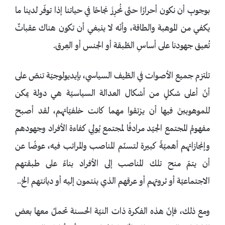
بوجوبِ أن نكون أحرارًا حتّى نُحرِزَ نجاحًا في حياتنا إذا توفّر لدينا ما
يكفي من الموهبة والطاقة، وأنّه لا ينبغي أن تكون هناك عقباتٌ
تُعيق جهودنا على أساسِ الطّبقة أو الجنس أو العِرق.
تلتزم جميع الأصوات في الطّيف السياسي، بإيديولوجيّة تنصّ على
أنّ أعلى شكلٍ من أشكال العدالة السياسيّة هي دولة يمكن
للموهوبينَ فيها أن يرْتقوا مهما كانت خلفيّاتهم، لقد أصبح
مفهومُ المجتمع الجيّد مرادفًا لمجتمع يُولِي كفاءة الأفراد وجهودهم
وإنجازاتهم أهميّةً كبيرة لتسنّم المناصب والمراتب فيه، عوضًا عن
أن يتمّ منح تلك المناصب إلى الأفراد بناءً على طبقتهم
الاجتماعيّة أو ثروتهم أو عرقهم الذي ينتمون إليه أو ديانتهم الخ..
ومع ذلك، فإنّ هذه الفكرة ذات النيّة الحسنة تحملُ معها بعض