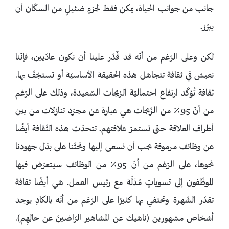
جانب من جوانب الحياة، يمكن فقط لجزءٍ ضئيلٍ من السكّان أن
يبرُز.
لكن وعلى الرّغم من أنّه قد قٌدّر علينا أن نكون عادّيين، فإنّنا
نعيش في ثقافة تتجاهل هذه الحقيقة الأساسيّة أو تستخِفّ بها.
ثقافة تُؤكّد ارتفاع احتماليّة الزيجات السّعيدة، وذلك على الرّغم
من أنّ 95٪ من الزّيجات هي عبارة عن مجرّد تنازلات من بين
أطراف العلاقة حتّى تستمرّ علاقتهم. تتحدّث هذه الثّقافة أيضًا
عن وظائف مرموقة يجب أن نسعى إليها وتحثّنا على بذل جهودنا
نحوها، على الرّغم من أنّ 95٪ من الوظائف سيتعرّض فيها
الموظّفون إلى تسوياتٍ مُذلّة مع رئيس العمل. هي أيضًا ثقافة
تقدّر الشّهرة وتحتفي بها كثيرًا على الرّغم من أنّه بالكادِ يوجد
أشخاص مشهورين (ناهيك عن المشاهير الرّاضينَ عن حالِهِم).