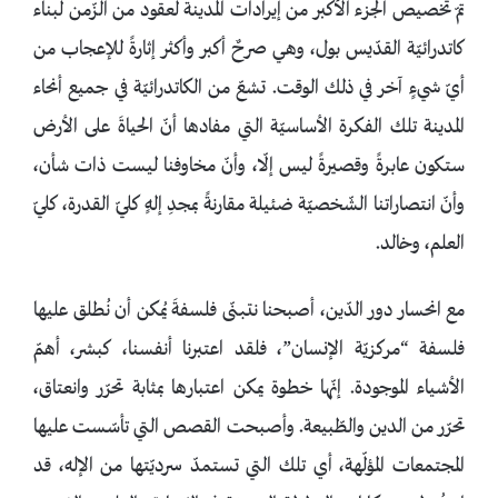
تمّ تخصيص الجزء الأكبر من إيرادات المدينة لعقود من الزّمن لبناء
كاتدرائيّة القدّيس بول، وهي صرحٌ أكبر وأكثر إثارةً للإعجاب من
أيّ شيءٍ آخر في ذلك الوقت. تشعّ من الكاتدرائيّة في جميع أنحاء
المدينة تلك الفكرة الأساسيّة التي مفادها أنّ الحياةَ على الأرض
ستكون عابرةً وقصيرةً ليس إلّا، وأنّ مخاوفنا ليست ذات شأن،
وأنّ انتصاراتنا الشّخصيّة ضئيلة مقارنةً بمجدِ إلهٍ كليّ القدرة، كليّ
العلم، وخالد.
مع انحسار دور الدّين، أصبحنا نتبنّى فلسفةَ يُمكن أن نُطلق عليها
فلسفة “مركزيّة الإنسان”، فلقد اعتبرنا أنفسنا، كبشر، أهمّ
الأشياء الموجودة. إنّها خطوة يمكن اعتبارها بمثابة تحرّر وانعتاق،
تحرّر من الدين والطّبيعة. وأصبحت القصص التي تأسّست عليها
المجتمعات المؤلّهة، أي تلك التي تستمدّ سرديّتها من الإله، قد