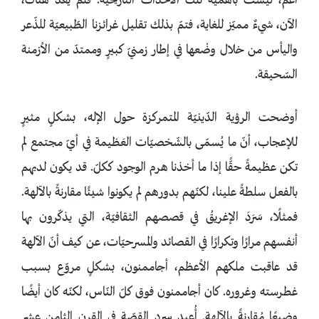
أعمّ، ليست بأهميّة تلك الأحداث التّاريخيّة. فلم يعد هناك،
الآن، شيءٌ مميّز للغاية، فتمّ بذلك تقليل غرائزنا الطّبيعيّة للذّعر
واليأس من خلال وضْعها في إطار زمنيّ كبيرٍ وممتدّ من الأزمنة
السّحيقة.
أوضحت الرؤية الدّينيّة المتمركزة حول الإله، بشكلٍ مثيرٍ
للإعجاب، أنّ ما يُسمّى بالشّخصيّات العَظيمة في أيّ مجتمع لم
تكن عظيمةً حقًّا إذا ما أخذنا هرم الوجود ككلّ. قد يكون لديهم
بالفعل سلطةً علينا، لكنّهم بدورهم لم يكونوا شيئًا مقارنةً بالآلهة.
فمثلًا، سَرَدَ الإغريقُ في قصصهم الثقافيّة، التي يذكّرون بها
أنفسهم مرارًا وتكرارًا في القصائد والمسرحيّات، عن كيف أنّ الآلهة
قد عاقبت ملكهم الأعظم، أجاممنون، بشكلٍ مروّع بسبب
غطرسته وغروره. كان أجاممنون فوق كلّ النّاس، لكنّه كان أيضًا
وضيعًا مُقارنةً بالآلهة. أُعيد سرد القصّة في القرن الثامن عشر