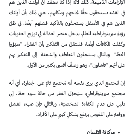
الإلزامات الدّميمة، ذلك لأنّه إذا كنّا نعتقد أنّ أولئك الذين هم
في القمّة يستحقّون حقًّا نجاحهم ومكانهم، يعني ذلك بأنّ أولئك
الذين هم في الأسفل يستحقّون بالتّأكيد فشلهم أيضًا. في ظلّ
رؤيةٍ ميريتوقراطيّة للعالم، يدخل عنصر العدالة في توزيع العقوبات
وكذلك المكافآت أيضًا، فننتقلُ من التّفكير بأنّ الفقراء “سيّؤوا
الحظّ” -وبالتّالي يستحقّون التّعاطف والشفقة- إلى التّفكير بهم
على أنّهم “فاشلون”، وهو وصفٌ أقسى بكثير من الأوّل.
إنّ المجتمع الذي يرى نفسه أنّه مُجتمع قائمٌ على الجدارة، أي أنّه
مجتمع ميريتوقراطيّ، سيُحوّل الفقر من حالة سوء حظّ، إلى
دليلٍ على عدم الكفاءة الشخصيّة، وبالتّالي فإنّ عبء الفشل
ووقعهِ على النّفوس يرتفع بشكلٍ كبيرٍ على الأفراد.
مركزيّة الإنسان