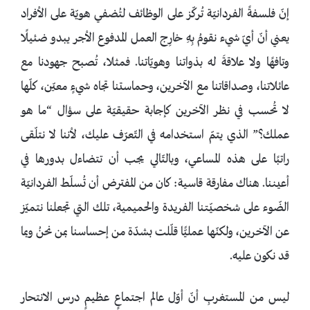
إنّ فلسفةً الفردانيّة تُركّز على الوظائف لتُضفي هويّة على الأفراد
يعني أنّ أيّ شيء نقومُ بِهِ خارِج العمل المدفوع الأجر يبدو ضئيلًا
وتافهًا ولا علاقةَ له بذواتنا وهويّاتنا. فمثلا، تُصبح جهودنا مع
عائلاتنا، وصداقاتنا مع الآخرين، وحماستنا تجاه شيءٍ معيّن، كلّها
لا تُحسب في نظر الآخرين كإجابة حقيقيّة على سؤال “ما هو
عملك؟” الذي يتمّ استخدامه في التّعرّف عليك، لأننا لا نتلّقى
راتبًا على هذه المساعي، وبالتّالي يجب أن تتضاءل بدورها في
أعيننا. هناك مفارقة قاسية: كان من المفترض أن تُسلّط الفردانيّة
الضّوء على شخصيّتنا الفريدة والحميمية، تلك التي تجعلنا نتميّز
عن الآخرين، ولكنّها عمليًّا قلّلت بشدّة من إحساسنا بمن نحنُ وبما
قد نكون عليه.
ليس من المستغربِ أنّ أوّل عالم اجتماعٍ عظيمٍ درس الانتحار