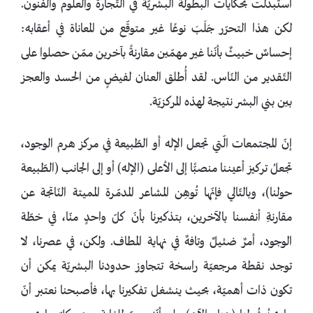
استُبدلت بحكايات البطولة البشريّة في التّجارة والعلوم والفنون.
لكن هذا التحرّر جَلَبَ نوعًا غير متوقّع من المعاناة في أعقابه:
إحساسٌ خبيثٌ بأنّنا غير مهمّين مقارنةً بآخرين ممّن حصلوا على
التّقدير من النّاس. لقد أُطلق العنان لفيضٍ من الحسد والعجز
بين بني البشر نتيجة لهذه المركزيّة.
إنّ المجتمعات الّتي تجعل الإله أو الطّبيعة في مركز هرم الوجود،
تجعلُ تركيز أعيننا منصبًّا إلى الأعلى (الإله) أو إلى الجانب (الطّبيعة
حولنا)، وبالتّالي فإنّها تُوهِن المشاعر المدمّرة المميتة النّاتجة عن
مقارنةِ أنفسنا بالآخرين، بتذكيرنا بأنّ كلّ واحدٍ منّا، في خطّة
الوجود، أمرٌ ضئيلٌ وتافهٌ في نهاية المطاف. ولكن، في عصرنا، لا
توجد نقطة مرجعيّة راسخة تتجاوز حدودنا البشريّة يمكن أن
تكون ذات أهميّة، بحيث ينشغل تفكيرنا بها، فأصبحنا نعتبر أنّ