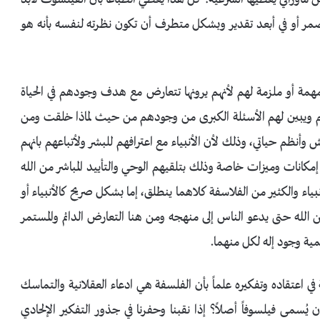
مر أو في أبعد تقدير وبشكل متطرف أن تكون نظرته لنفسه بأنه هو
 مهمة أو ملزمة لهم لأنهم يرونها تتعارض مع هدف وجودهم في الحياة
م ويبين لهم الأسئلة الكبرى من وجودهم من حيث لماذا خلقت ومن
وأنظم حياتي، وذلك لأن الأنبياء مع اعترافهم للبشر ولأتباعهم بانهم
إمكانات وميزات خاصة وذلك بتلقيهم الوحي والتأييد المباشر من الله
نبياء والكثير من الفلاسفة كلاهما ينطلق، إما بشكل صريح كالأنبياء أو
ن الله حتى يدعو الناس إلى منهجه ومن هنا التعارض الدائم والمستمر
همية وجود إله لكل منهما.
في اعتقاده وتفكيره علماً بأن الفلسفة هي ادعاء العقلانية والتماسك
ُسمى فيلسوفاً أصلاً؟ إذا نقبنا وحفرنا في جذور التفكير الإلحادي