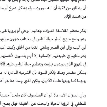
أن ينطلق من فكرة أن الله موجود سواء بشكل صريح أو مض
من يجسد الإله.
يُنكر معظم الفلاسفة النبوات وتعاليم الوحي أو يرونها غير
وهو وضع منهج يُسيِّر حياة الناس في مختلف شؤون حياته
أين أتيت وإلى أين المصير وماهي الغاية من الخلق وكيف أعيش 
بشر مثلهم في طبيعتهم الإنسانية إلا أنهم ينسبون لأنفسهم 
في المنهج الذي يريدون تبليغه وتنظيم حياة الناس عليه. فالأ
بشكل مضمر وذلك بإنكار النبوة، بأن الشرعية المباشرة له م
بينهما كما يبينها علماء الأديان، ولكن الذي يهمنا هنا هو أ
ويأتي السؤال الآن، ماذا لو أن الفيلسوف كان ملحداً حقيقةً 
المنطقي في الرؤية للحياة والبحث عن الحقيقة فهل يصح أن ي