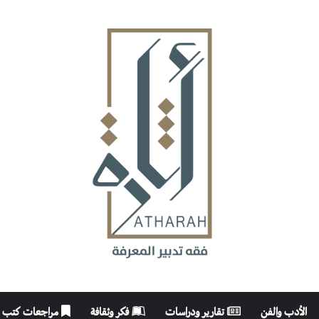
الأدب والفن
تقارير ودراسات
فكر وثقافة
مراجعات كتب