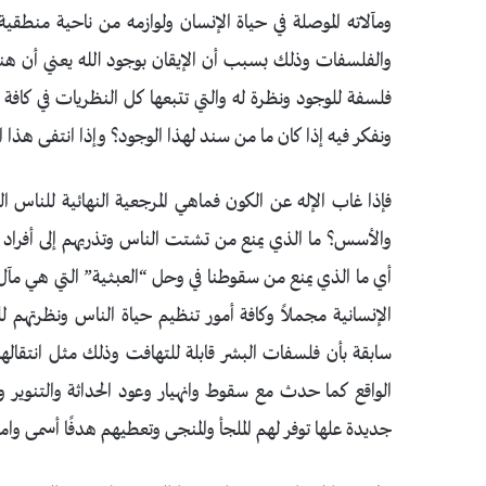
ومآلاته الموصلة في حياة الإنسان ولوازمه من ناحية منطقي
والفلسفات وذلك بسبب أن الإيقان بوجود الله يعني أن هنا
فلسفة للوجود ونظرة له والتي تتبعها كل النظريات في كافة
ونفكر فيه إذا كان ما من سند لهذا الوجود؟ وإذا انتفى هذا
فإذا غاب الإله عن الكون فماهي المرجعية النهائية للناس ا
والأسس؟ ما الذي يمنع من تشتت الناس وتذريهم إلى أفراد 
أي ما الذي يمنع من سقوطنا في وحل “العبثية” التي هي مآل ا
الإنسانية مجملاً وكافة أمور تنظيم حياة الناس ونظرتهم
سابقة بأن فلسفات البشر قابلة للتهافت وذلك مثل انتقال
الواقع كما حدث مع سقوط وانهيار وعود الحداثة والتنوير وحد
جديدة علها توفر لهم الملجأ والمنجى وتعطيهم هدفًا أسمى وامت