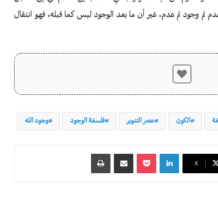
م ثم وجود ثم عدم، غير أن ما بعد الوجود ليس كما قبله، فهو انتقال
فة
الكون
عصر التنوير
فلسفة الوجود
وجود الله
لينكدإن
‫Pocket
مشاركة عبر البريد
طباعة
‫X