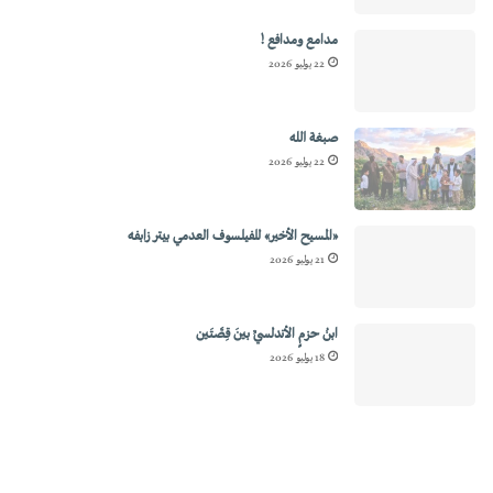
مدامع ومدافع !
22 يوليو 2026
صبغة الله
22 يوليو 2026
«المسيح الأخير» للفيلسوف العدمي بيتر زابفه
21 يوليو 2026
ابنُ حزمٍ الأندلسيِّ بينَ قِصَّتَين
18 يوليو 2026