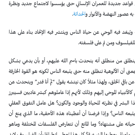
قواعد جديدة للعمران الإنساني حتى يؤسسوا لاجتماع جديد ونظرة
ه عصور النهضة والأنوار و
الحداثة
.
يُبعَد فيه الوحي عن حياة الناس وينتشر فيه الإلحاد بناء على هذا
 للفيلسوف ومن ثم على فلسفته.
 ينطلق من منطلق أنه يتحدث باسم الله عليهم، أو بأن يدعي بشكل
معنى أن الألوهية تنطلق منه حتى يتبعه الناس لكونه هو القوة الخارقة
ن باقي الخلق، ولهذا مثلاً كان نيتشه يقول “لِمَ أنا قدر” ويتحدث عن
م كالأنبياء الموحى إليهم وذلك لأنهم إذا عاملوهم كبشر عاديين فسيبرز
ا البشر في نظرته للحياة والوجود والكون؟ هل عامل التفوق العقلي
تبعه الناس؟ وإذا فرضنا أن أعطيناه هذه الأحقية، ما الذي يمنع أن
اته على مشتهاه؟ وما المانع أن تتعارض الفلسفات المختلفة وماهو
 أساس ماورائي يعطيها الشرعية؟ كل هذا يُعطي انطباعًا بأن الفيلسوف لابد