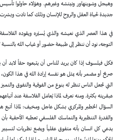
وهيجل وشوبنهاور ونيتشه وغيرهم. وهؤلاء حاولوا تأسيس 
جديدة لحياة العقل والروح للإنسان وذلك كما نادت وبشرت ب
في هذا العصر الذي نعيشه والذي يُسيّره ويقوده الفلاسفة و
التوجه، نود أن ننظر إلى طبيعة حضور أو غياب الله بالنسبة
فكل فيلسوف إذا كان يريد للناس أن يتبعوه حقاً لابد أن
صريح أو مضمر بأنه يمثل هو نفسه إرادة الله في هذا الكون، ب
التي تجعل الناس تنظر له بنوع من الفوقية والتفوق والتميز ع
عبقريته بكثرة. ومنه نعرف لماذا يُعامَل الفلاسفة عند أتباعه
السؤال الخطير والمركزي بشكل عاجل ومخيف: لماذا أتبع هذ
والقدرة التنظيرية والتماسك الفلسفي تعطيه الأحقية بأن ي
يدعي كل انسان بأنه متفوق عقلياً ويضع نظريات لتسيير حي
الحَكَم بينها لتبنِّيها لتسيير حياة الناس بها إذا لم يكن لها