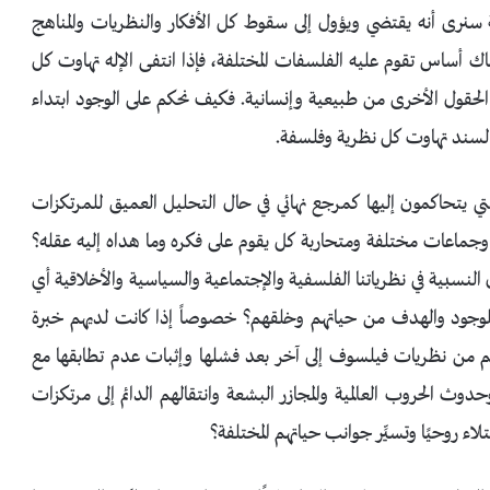
ة سنرى أنه يقتضي ويؤول إلى سقوط كل الأفكار والنظريات والمناهج
ك أساس تقوم عليه الفلسفات المختلفة، فإذا انتفى الإله تهاوت كل
 الحقول الأخرى من طبيعية وإنسانية. فكيف نحكم على الوجود ابتداء
 السند تهاوت كل نظرية وفلسفة.
لتي يتحاكمون إليها كمرجع نهائي في حال التحليل العميق للمرتكزات
وجماعات مختلفة ومتحاربة كل يقوم على فكره وما هداه إليه عقله؟
لنسبية في نظرياتنا الفلسفية والإجتماعية والسياسية والأخلاقية أي
 للوجود والهدف من حياتهم وخلقهم؟ خصوصاً إذا كانت لديهم خبرة
هم من نظريات فيلسوف إلى آخر بعد فشلها وإثبات عدم تطابقها مع
وث الحروب العالمية والمجازر البشعة وانتقالهم الدائم إلى مرتكزات
لاء روحيًا وتسيِّر جوانب حياتهم المختلفة؟