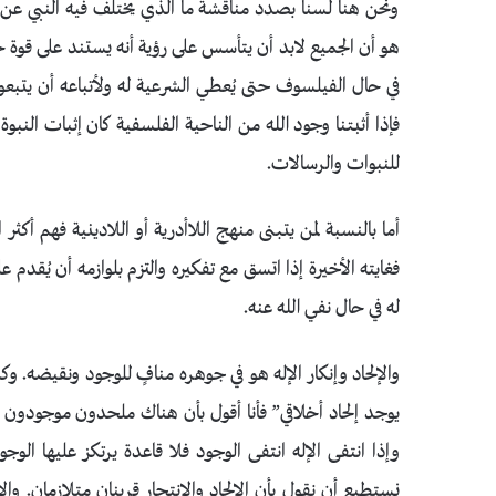
ونحن هنا لسنا بصدد مناقشة ما الذي يختلف فيه النبي عن ا
هو أن الجميع لابد أن يتأسس على رؤية أنه يستند على قوة خا
في حال الفيلسوف حتى يُعطي الشرعية له ولأتباعه أن يتبعوه
فإذا أثبتنا وجود الله من الناحية الفلسفية كان إثبات النبوة
للنبوات والرسالات.
أما بالنسبة لمن يتبنى منهج اللاأدرية أو اللادينية فهم أك
فغايته الأخيرة إذا اتسق مع تفكيره والتزم بلوازمه أن يُقدم
له في حال نفي الله عنه.
والإلحاد وإنكار الإله هو في جوهره منافٍ للوجود ونقيضه.
يوجد إلحاد أخلاقي” فأنا أقول بأن هناك ملحدون موجودون و
وإذا انتفى الإله انتفى الوجود فلا قاعدة يرتكز عليها الو
نستطيع أن نقول بأن الإلحاد والانتحار قرينان متلازمان. وال