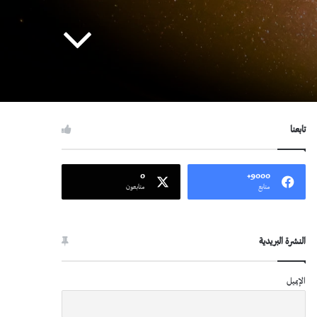
تابعنا
0
9000+
متابع
متابعون
النشرة البريدية
الإيميل