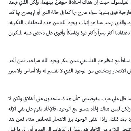
لفيلسوف حيث إن هناك اختلافًا جوهريًا بينهما، ولكن الذي يُهمنا
رجية فوق بشرية سواء صرح بها كما في حالة النبي أو لم يصرح بها كما
. والذي يهمنا هنا هو إثبات وجود الله من هذه المنطلقات الفكرية،
 باعتقادنا أكثر يسراً وأكثر قوة وتماسكاً وأقوى على دحض شبه المنكرين
ثر اتساقاً مع تنظيرهم الفلسفي ممن ينكر وجود الله صراحة، فمن ألحد
 على الانتحار ويتخلص من الوجود الذي لا تفسير له ولا أساس ولا مبرر
 وكما قال علي عزت بيغوفيتش “بأن هناك ملحدون على أخلاق ولكن لا
لكن ليس هناك إلحاد يتسق مع الوجود، فالإلحاد يقوم على نفي الإله
جود بعد ذلك، وإذا انتفى الوجود برز الانتحار للتخلص منه، فمن هنا
انتحار اللازم من الإلحاد هو رغبة في الذهاب إلى العدم أي إلى ما قبل