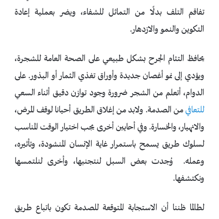
تفاقم التلف بدلًا من التماثل للشفاء، ويضر بعملية إعادة
التكوين والنمو والازدهار.
يحافظ التئام الجرح بشكل طبيعي على الصحة العامة للشجرة،
ويؤدي إلى نمو أغصان جديدة وأوراق تغذي الثمار أو البذور. على
الدوام، أتعلم من الشجر ضرورة وجود توازن دقيق أثناء السعي
للتعافي
من الصدمة. ولابد من إغلاق الطريق أحيانا لوقف المرض،
والانهيار، والخسارة. وفي أحايين أخرى يجب اختيار الوقت المناسب
لسلوك طريق يسمح باستمرار غاية الإنسان المنشودة، وتأثيره،
وعمله. وُجدت بعض السبل لنتجنبها، وأخرى لنلتمسها
ونكتشفها.
لطالما ظننا أن الاستجابة المتوقعة للصدمة تكون باتباع طريق