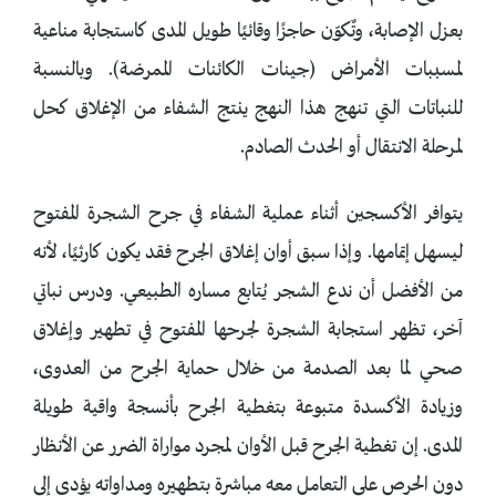
بعزل الإصابة، وتٌكوّن حاجزًا وقائيًا طويل المدى كاستجابة مناعية
لمسببات الأمراض (جينات الكائنات الممرضة). وبالنسبة
للنباتات التي تنهج هذا النهج ينتج الشفاء من الإغلاق كحل
لمرحلة الانتقال أو الحدث الصادم.
يتوافر الأكسجين أثناء عملية الشفاء في جرح الشجرة المفتوح
ليسهل إتمامها. وإذا سبق أوان إغلاق الجرح فقد يكون كارثيًا، لأنه
من الأفضل أن ندع الشجر يُتابع مساره الطبيعي. ودرس نباتي
آخر، تظهر استجابة الشجرة لجرحها المفتوح في تطهير وإغلاق
صحي لما بعد الصدمة من خلال حماية الجرح من العدوى،
وزيادة الأكسدة متبوعة بتغطية الجرح بأنسجة واقية طويلة
المدى. إن تغطية الجرح قبل الأوان لمجرد مواراة الضرر عن الأنظار
دون الحرص على التعامل معه مباشرة بتطهيره ومداواته يؤدي إلى