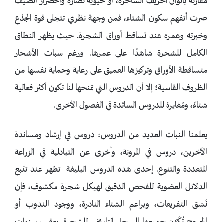
مقارنة بألوان الخريف الساحرة، أو حيوية نضارة واخضرار الصيف
صرت أتفهم سكون الشتاء، فمن وجهة نظري تتجلى قوة الجذع
وخبرته وعمره عند تساقط أوراق الشجرة. حيث يظهر النطاق
الكامل للشجرة شاهدًا على عمرها. ورغم سبات الأشجار
متساقطة الأوراق وتركيزها العميق على رعاية وحماية نفسها من
الظروف القاسية؛ إلا أن الدروس التي تمنحها لنا تكون أكثر فعالية
شتاءً، ومُغايرة للدروس السائدة في الفصول الأخرى.
يعلمنا النبات العديد من الدروس: دروس في إرشاد ومساندة
الآخرين، دروس في المرونة، وأخرى عن التبادلية في الزراعة
المتعددة والتنوع. إحدى هذه الدروس البليغة تظهر عند تتبع
الدلائل العضوية للفحص الدقيق لهيكل شجرة مكشوف، فإن
نَسَق التفريعات، وبراعم الشتاء النادرة، ووجود الندوب أو