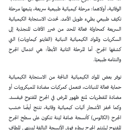
الوقائية، أولاهما: مرحلة كيميائية طبيعية سريعة، يتبعها مرحلة
تكيّف طبيعي بطيء طويل الأمد. تحدث الاستجابة الكيميائية
السريعة كمحاولة فعالة للحد من ضرر الآفات المنجذبة إلى
السكريات والمواد الكيميائية النباتية (الفايتو كيماويات) التي
كشفها الجرح. أما المرحلة الثانية الأبطأ: هي اندمال الجرح
والتئامه طبيعيًا.
توفر بعض المواد الكيميائية الناتجة من الاستجابة الكيميائية
حماية فعالة للنباتات، فتعمل كمركبات مضادة للميكروبات أو
مضادة للفطريات لمنع ظهور المرض في الجرح المفتوح فيفسد.
وكما تحفز الأشجار آليات كيميائية وقائية، تنتج أيضًا خشب
الجرح (الكالوس) كأنسجة ضامّة ليّنة تتكون على سطح الجرح
المفتوح ليلتئم الجرح ببطء فوق الأنسجة التالفة لينتهي المطاف