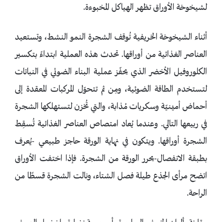
لشيخوخة الأوراق تظهر الهياكل المخبوءة.
أثناء الشيخوخة الخريفية تُوقف الشجرة النمو النشط، وتستعيد
العناصر الغذائية من أوراقها. تحدث هذه العملية ابتداءً بتكسير
الكلوروفيل الأخضر الذي يحفّز عملية البناء الضوئي في النباتات
لتستخدم الطاقة الضوئية، ومِن ثم تتحوّل المركبات المعقدة إلى
أحماض أمينيّة وسكريات مُذابة، والتي تُخزن لتستهلكها الشجرة
في ربيعها التالي. وعندما يُعاد امتصاص العناصر الغذائية تُسقِط
الشجرة أوراقها. ويتكون في نهاية الورقة حاجز طبيعي -يُعرف
بطبقة الانفصال-يحرر الورقة من الشجرة. فإذا اختفت الأوراق
اتضح مرأى الجذع طيلة فصل الشتاء، ونالت الشجرة قسطًا من
الراحة.