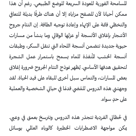
المسامحة الفورية للعودة السريعة للوضع الطبيعي. رغم أن هذا
ممكن أحيانا لأن للصفح مزاياه إلا أن هناك طرقًا بديلة للتعافي
والتخطّي قائمة على الإنهاء وإعادة توجيه الطاقة. إن التئام جروح
الأشجار بإغلاق الأنسجة أو عزلها الوقائي وما ينشأ من مسارات
حيوية جديدة تتضمن أنسجة اللحاء التي تنقل السكر، وطبقات
أنسجة الخشب المُنفذة للماء يسمح باستمرار عمل الشجرة
لتحقيق هدفها الأساسي. يٌظهر نموذج التئام الجروح ضرورة إغلاق
بعض المسارات، والتماس سبل أخرى للبقاء على قيد الحياة. لقد
وجهتني هذه الدروس للمُضي قدمًا في حياتي الشخصية والعملية
على حدٍ سواء.
في لحظاتي الفردية تتجذر هذه الدروس وتترسخ بعمق في وعيي.
يمكن مواجهة الاضطرابات الخطيرة كالوباء العالمي بوسائل