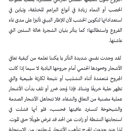
الجروح تُكَوّن جميعها السجل التاريخي للشجرة. يعقب سنوات
الخصب أو النماء زيادة في أنواع البراعم المختلفة، وتباين في
استعداداتها لتكوين الخشب لأن للإطار البيئي تأثيرًا على مدى نماء
الفروع واستطالتها؛ كما يتأثر بنيان الشجرة بحالة السنين التي
عاشتها.
لقد وجدت نفسي شديدة التأثر بما يمكننا تعلمه من كيفية تعافي
الأشجار وصمودها الحتمي أمام جروحها البادية لا سيما إذا كانت
الجروح مُتعمَدة أثناء التشذيب أو نتيجة لكارثة طبيعية والتي
تظهر جلية خريفًا وشتاءً. فإذا وُجد ضرر أو تلف بدأت الأشجار
عملية مضنية من التعافي والشفاء. فلا تتجاهل الأشجار الصدمة
والشيخوخة لتسترد عافيتها فحسب، فلو أنها فشلت في
استجابتها النشطة أو زادت عن الحد قد تمرض طويلًا حتى الموت.
لذا عند حدوث الجرح تتأهب الأشجار لمرحلتين من الاستجابة