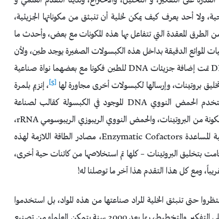
لها القدرة على التفكير، و التحليل، والاختراع، ولدينا التقدم العلمي و
 ولا أحد يعرف كيف يمكن لخلية أن تنبثق من مكوناتها الجزيئية،
ً من الطرق المعقدة التي تتفاعل بها هذه المكونات مع بعض، وأحدث ما
ت الموائع الدقيقة بداخل هذه الكبسولات الصغيرة يوجد طين، ولأن
الطين له قابلية عالية للارتباط بالأحماض النووية، مثل DNA تمت إضافة جزيئات DNA للطين فكونا مع بعضهما نواة صناعية
[5]
خليق بروتينات، وإرسالها لكبسولات أخرى مجاورة لها
، إنزيم بلمرة
الحمض النووي الريبوزي RNA Polymerase الذي استخدم الحمض النووي DNA الموجود في الكبسولة كقالب لصناعة
الحمض النووي الريبوزي الرسول mRNA، الريبوسومات المكونة من البروتينات، والحمض النووي الريبوزي الريبوسومي rRNA،
والحمض النووي الريبوزي الناقل tRNA، والعوامل الإنزيمية المساعدة Enzymatic Cofactors، مصادر الطاقة اللازمة لهذه
ً الأشياء التي قامت بتخليق البروتينات – كلها تم استخلاصها من كائنات حية أخرى،
باً، ومع كل هذا التقدم هذا آخر ما توصلنا له!
روا حتى تنبثق الخلية المراد صناعتها من هذه المواد، بل استخدموا
أجهزة وتقنيات متقدمة، وفوق ذلك العقل البشري القادر على التفكير والتخطيط، ربما بعد 2000 سنة يتمكن العلماء من تصنيع