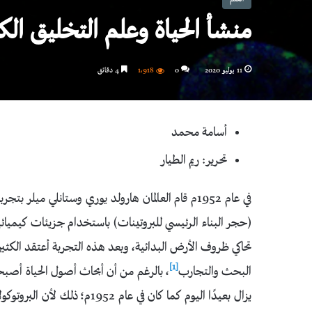
منشأ الحياة وعلم التخليق الكي
11 يوليو 2020
0
1٬918
4 دقائق
أسامة محمد
تحرير: ريم الطيار
في عام 1952م قام العالمان هارولد يوري وستانلي مي
(حجر البناء الرئيسي للبروتينات) باستخدام جزيئات كيميائية 
تحاكي ظروف الأرض البدائية، وبعد هذه التجربة أعتقد الكثير
[1]
البحث والتجارب
، بالرغم من أن أبحاث أصول الحياة أصبح
يزال بعيدًا اليوم كما كان في 