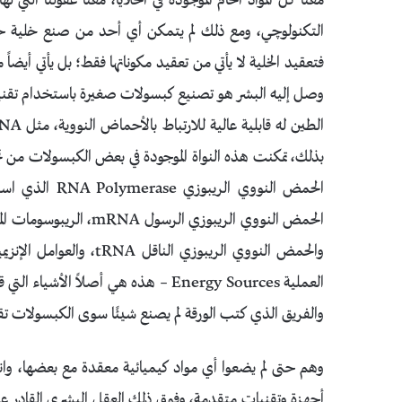
معنا كل المواد الخام الموجودة في الخلايا، معنا عقولنا التي 
التكنولوچي، ومع ذلك لم يتمكن أي أحد من صنع خلية حية،
فتعقيد الخلية لا يأتي من تعقيد مكوناتها فقط؛ بل يأتي أيضا
وصل إليه البشر هو تصنيع كبسولات صغيرة باستخدام تقنيا
بذلك، تمكنت هذه النواة الموجودة في بعض الكبسولات من ت
العملية Energy Sources – هذه هي أصلا
والفريق الذي كتب الورقة لم يصنع شيئًا سوى الكبسولات تقري
وهم حتى لم يضعوا أي مواد كيميائية معقدة مع بعضها، وانتظ