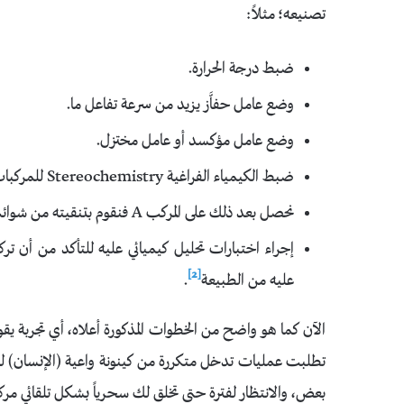
تصنيعه؛ مثلاً:
ضبط درجة الحرارة.
وضع عامل حفاَّز يزيد من سرعة تفاعل ما.
وضع عامل مؤكسد أو عامل مختزل.
ضبط الكيمياء الفراغية Stereochemistry للمركبات المتكونة أثناء التفاعلات.
نحصل بعد ذلك على المركب A فنقوم بتنقيته من شوائب التفاعل.
إجراء اختبارات تحليل كيميائي عليه للتأكد من أن تر
[2]
عليه من الطبيعة
.
الآن كما هو واضح من الخطوات المذكورة أعلاه، أي تجربة يق
تطلبت عمليات تدخل متكررة من كينونة واعية (الإنسان) للح
بعض، والانتظار لفترة حتى تخلق لك سحرياً بشكل تلقائي مر