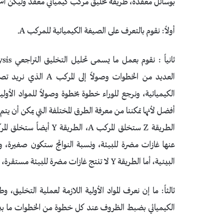
بوسائل معقدة، طريقة تخليق مركب كيميائي معقد وليكن اسمه A مثلاً هي كالتا
أولاً: نقوم بالتعرف على الصيغة الكيميائية للمركب A.
الكيميائية، ونرجع للوراء خطوة بخطوة وصولاً للمواد الأول
عنها غازات مضرة للبيئة، ونسبة النواتج ستكون صغيرة، و
البيئية، أما الطريقة Y لا تنتج غازات مضرة للبيئة مستقرة، ونسبة النواتج فيها عالية، إذا نختار الطريقة Y بدلاً من Z)
الكيميائي بضبط الظروف عند كل خطوة من الخطوات ما بين الموا