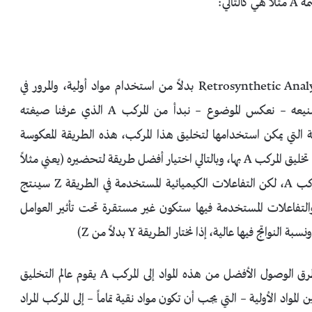
لي:
ثانياً : نقوم بعمل ما يسمى تحليل التخليق التراجعي Retrosynthetic Analysis بدلاً من استخدام مواد أولية، والمرور في
العديد من الخطوات وصولاً إلى المركب A الذي نريد تصنيعه – نعكس الموضوع – نبدأ من المركب A الذي عرفنا صيغته
ية التي يمكن استخدامها لتخليق هذا المركب، هذه الطريقة المعكوسة
أفضل لأنها تمكننا من معرفة الطرق المختلفة التي يمكن أن يتم تخليق المركب A بها، وبالتالي اختيار أفضل طريقة لتحضيره (يعني مثلاً
الطريقة Z ستخلق المركب A، الطريقة Y أيضاً ستخلق المركب A، لكن التفاعلات الكيميائية المستخدمة في الطريقة Z سينتج
التفاعلات المستخدمة فيها ستكون غير مستقرة تحت تأثير العوامل
ثالثاً: ما إن نعرف المواد الأولية اللازمة لعملية التخليق، وطرق الوصول الأفضل من هذه المواد إلى المركب A يقوم عالم التخليق
د الأولية – التي يجب أن تكون مواد نقية تماماً – إلى المركب المراد