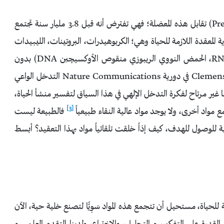
وأبحاث أصل الحياة (Prebiotic Chemistry/Abiogenesis) تقابل هذه المعضلة؛ فهي تفترض أنه قبل 3.8 مليار سنة تجتمع
ية المعقدة اللازمة للحياة وهي؛ الكربوهيدرات، البروتينات، الليبيدات
(الدهون)، الأحماض النووية (الحمض النووي الريبوزي RNA، الحمض النووي الريبوزي منقوص الأوكسيچين DNA) بدون
تدخل من كينونة واعية، كما يقول عالم الكيمياء Clemens Richert في دورية Nature Communications التدخل الواعي
 غير مرتاح لفكرة التدخل الإلهي في هذا السياق لتفسير منشأ الحياة،
[3]
ع مواد أخرى، ولا يوجد مواد عالية النقاء طبيعياً
فالطبيعة ليست
 للوصول للهدف، كيف إذاً خلقت تلقائياً مواد بهذا التعقيد؟ أبسط
ة للحياة، مستحيل أن تتجمع هذه المواد سَوِيًّا لتصنع خلية حية، الآن