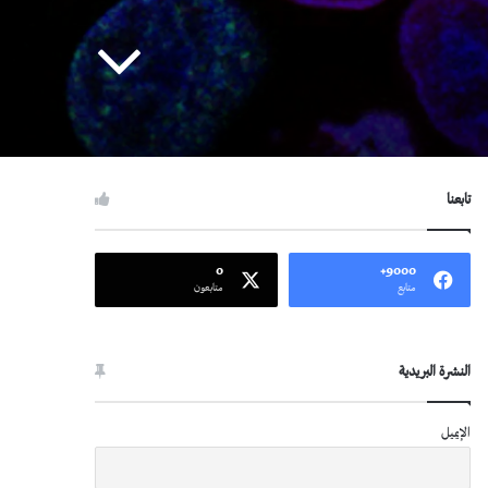
تابعنا
0
9000+
متابع
متابعون
النشرة البريدية
الإيميل