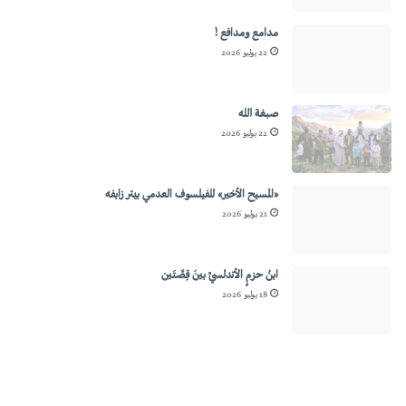
مدامع ومدافع !
22 يوليو 2026
صبغة الله
22 يوليو 2026
«المسيح الأخير» للفيلسوف العدمي بيتر زابفه
21 يوليو 2026
ابنُ حزمٍ الأندلسيِّ بينَ قِصَّتَين
18 يوليو 2026