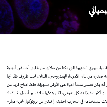
ميائي
لر بتجربة ميلر–يوري الشهيرة التي تمكنا من خلالها من تخليق أحماض أمينية
صغيرة من الماء، الأمونيا، الهيدروچين، الميثان، تحت ظروف ظنَّا أنها
 أنه يمكن تفسير منشأ الحياة على الأرض بسهولة، فقط نحتاج لمزيد من
ت أكثر تعقيدًا بشكل تدريجي، لكن هدفها – لتفسير أصول الحياة- لا
عام 1952م؛ ذلك لأن البروتوكولات المستخدمة في التجارب الحديثة لم تتغير عن بروتوكول تجربة ميلر–