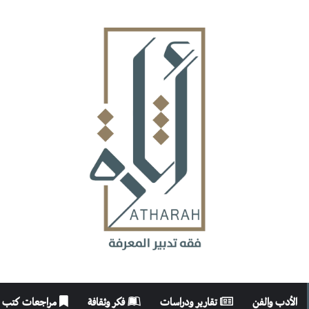
الأدب والفن
تقارير ودراسات
فكر وثقافة
مراجعات كتب