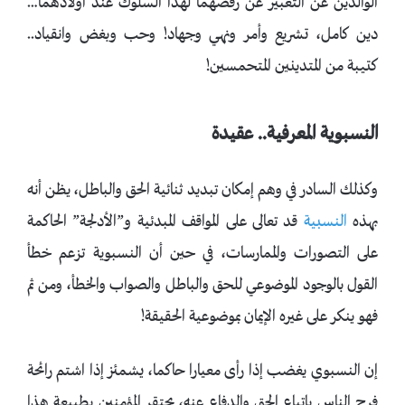
الوالدين عن التعبير عن رفضهما لهذا السلوك عند أولادهما…
دين كامل، تشريع وأمر ونهي وجهاد! وحب وبغض وانقياد..
كتيبة من المتدينين المتحمسين!
النسبوية المعرفية.. عقيدة
وكذلك السادر في وهم إمكان تبديد ثنائية الحق والباطل، يظن أنه
بهذه
النسبية
قد تعالى على المواقف المبدئية و”الأدلجة” الحاكمة
على التصورات والممارسات، في حين أن النسبوية تزعم خطأ
القول بالوجود الموضوعي للحق والباطل والصواب والخطأ، ومن ثم
فهو ينكر على غيره الإيمان بموضوعية الحقيقة!
إن النسبوي يغضب إذا رأى معيارا حاكما، يشمئز إذا اشتم رائحة
فرح الناس باتباع الحق والدفاع عنه، يحتقر المؤمنين بطبيعة هذا