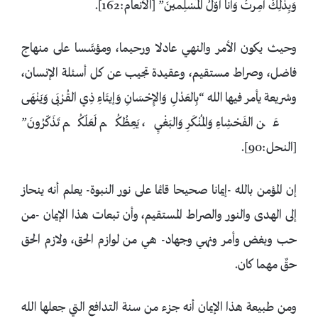
وَبِذَلِكَ أُمِرتُ وَأَنا أَوّلُ المُسْلِمينَ” [الأنعام:162].
وحيث يكون الأمر والنهي عادلا ورحيما، ومؤسَّسا على منهاج
فاضل، وصراط مستقيم، وعقيدة تجيب عن كل أسئلة الإنسان،
وشريعة يأمر فيها الله “بِالعَدْلِ وَالإِحْسَانِ وَإيتَاءِ ذِي القُرْبَى وَيَنْهَى
عَن الفَحْشِاءِ وَالمُنْكَرِ وَالبَغْيِ، يَعِظُكُم لَعَلّكُم تَذَكّرُونَ”
[النحل:90].
إن المؤمن بالله -إيمانا صحيحا قائما على نور النبوة- يعلم أنه ينحاز
إلى الهدى والنور والصراط المستقيم، وأن تبعات هذا الإيمان -من
حب وبغض وأمر ونهي وجهاد- هي من لوازم الحق، ولازم الحق
حقٌ مهما كان.
ومن طبيعة هذا الإيمان أنه جزء من سنة التدافع التي جعلها الله