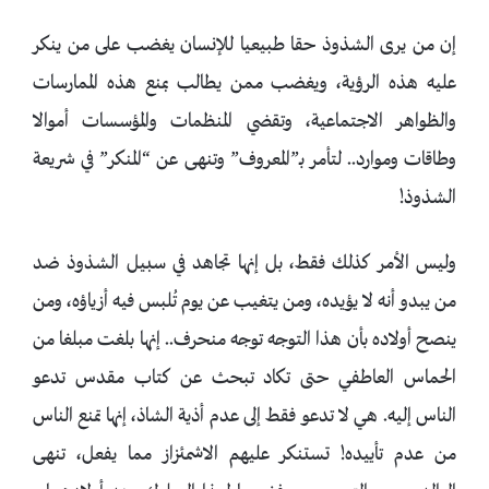
إن من يرى الشذوذ حقا طبيعيا للإنسان يغضب على من ينكر
عليه هذه الرؤية، ويغضب ممن يطالب بمنع هذه الممارسات
والظواهر الاجتماعية، وتقضي المنظمات والمؤسسات أموالا
وطاقات وموارد.. لتأمر بـ”المعروف” وتنهى عن “المنكر” في شريعة
الشذوذ!
وليس الأمر كذلك فقط، بل إنها تجاهد في سبيل الشذوذ ضد
من يبدو أنه لا يؤيده، ومن يتغيب عن يوم تُلبس فيه أزياؤه، ومن
ينصح أولاده بأن هذا التوجه توجه منحرف.. إنها بلغت مبلغا من
الحماس العاطفي حتى تكاد تبحث عن كتاب مقدس تدعو
الناس إليه. هي لا تدعو فقط إلى عدم أذية الشاذ، إنها تمنع الناس
من عدم تأييده! تستنكر عليهم الاشمئزاز مما يفعل، تنهى