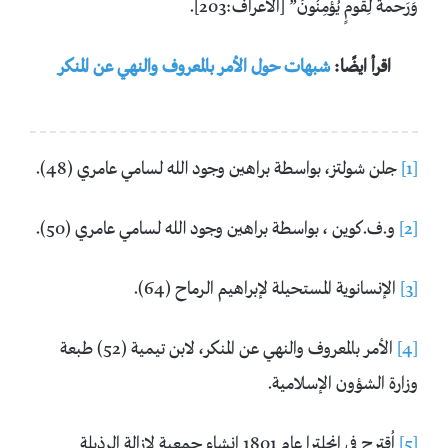
وَرَحمةٌ لِقَومٍ يُؤمِنُونَ” [الأعراف:203].
اقرأ ايضًا:
شبهات حول الأمر بالمعروف والنهي عن المنكر
[1]
جلن شولتز، بواسطة براهين وجود الله لسامي عامري (48).
[2]
و.ف.كوين ، بواسطة براهين وجود الله لسامي عامري (50).
[3]
الإنسانوية المستحيلة لإبراهيم الرماح (64).
[4]
الأمر بالمعروف والنهي عن المنكر، لابن تيمية (52) طبعة
وزارة الشؤون الإسلامية.
[5]
اُقترح في إنجلترا عام 1801 إنشاء جمعية لإزالة الرذيلة