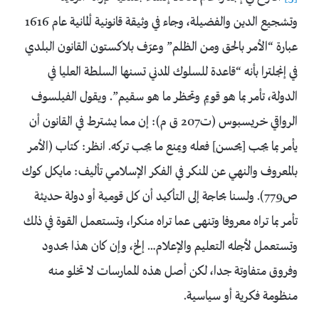
وتشجيع الدين والفضيلة، وجاء في وثيقة قانونية ألمانية عام 1616
عبارة “الأمر بالحق ومن الظلم” وعرّف بلاكستون القانون البلدي
في إنجلترا بأنه “قاعدة للسلوك المدني تسنها السلطة العليا في
الدولة، تأمر بما هو قويم وتحظر ما هو سقيم”. ويقول الفيلسوف
الرواقي خريسبوس (ت207 ق م): إن مما يشترط في القانون أن
يأمر بما يجب [يحسن] فعله ويمنع ما يجب تركه. انظر: كتاب (الأمر
بالمعروف والنهي عن المنكر في الفكر الإسلامي تأليف: مايكل كوك
ص779). ولسنا بحاجة إلى التأكيد أن كل قومية أو دولة حديثة
تأمر بما تراه معروفا وتنهى عما تراه منكرا، وتستعمل القوة في ذلك
وتستعمل لأجله التعليم والإعلام… إلخ، وإن كان هذا بحدود
وفروق متفاوتة جدا، لكن أصل هذه الممارسات لا تخلو منه
منظومة فكرية أو سياسية.