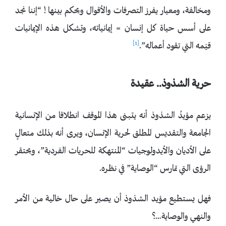
ومخالفة، ومعيار يفرز التصرفات والأقوال ويحكم بينها ! “إننا نجد
على أسس حياة كل إنسان = إيمانياته، وتشكل هذه الإيمانيات
[1]
قيَمه التي تقود أعماله”.
حرية الشذوذ.. عقيدة
يزعم مؤيدُ الشذوذ أنه يتبنى هذا الموقف انطلاقا من الإنسانية
الجامعة والتقديس المطلق لحرية الإنسان، ويرى أنه بذلك متعالٍ
على الأديان والأيدولوجيات “المنتهكة للحريات الفردية”، ويحتقر
الرؤى التي تمارس “الوصاية” في نظره.
فهل يستطيع مؤيد الشذوذ أن يصير على حال خالية من الأمر
والنهي والوصاية…؟