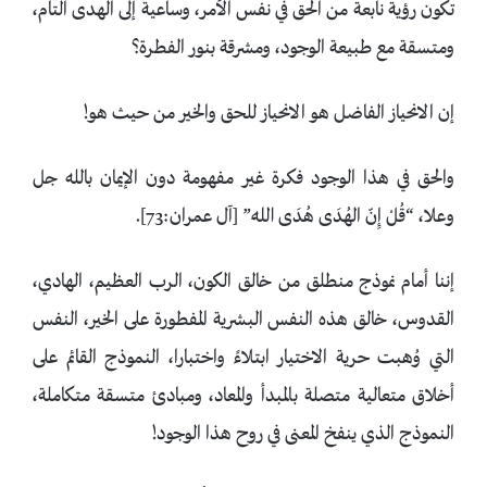
تكون رؤية نابعة من الحق في نفس الأمر، وساعية إلى الهدى التام،
ومتسقة مع طبيعة الوجود، ومشرقة بنور الفطرة؟
إن الانحياز الفاضل هو الانحياز للحق والخير من حيث هو!
والحق في هذا الوجود فكرة غير مفهومة دون الإيمان بالله جل
وعلا، “قُلْ إِنّ الهُدَى هُدَى اللهِ” [آل عمران:73].
إننا أمام نموذج منطلق من خالق الكون، الرب العظيم، الهادي،
القدوس، خالق هذه النفس البشرية المفطورة على الخير، النفس
التي وُهبت حرية الاختيار ابتلاءً واختبارا، النموذج القائم على
أخلاق متعالية متصلة بالمبدأ والمعاد، ومبادئ متسقة متكاملة،
النموذج الذي ينفخ المعنى في روح هذا الوجود!