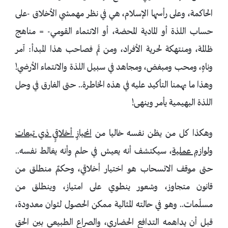
الحاكمة، وعلى رأسها الإسلام، هي في نظر مهمشي الأخلاق -على
حساب اللذة أو المادية المحضة، أو الانتماء القومي- = مناهج
ظالمة، ومنتهكة لحرية الأفراد، ومن ثَم فصاحب هذا المبدأ: آمر
وناهٍ، ومحب ومبغض، ومجاهد في سبيل اللذة والانتماء الأرضي!
وهذا ما يهمنا التأكيد عليه في هذه الخاطرة.. حتى الغارق في وحل
اللذة البهيمية يأمر وينهى!
وهكذا كل من يظن نفسه خاليا من
انحيازٍ أخلاقيٍ ذي تبعات
ولوازم عملية
، سيكتشف أنه يعيش في حلم وأنه يغالط نفسه..
حتى موقف الانسحاب هو اختيار أخلاقي، وحكمٌ منطلق من
قانون متجاوز، وشعور ينطوي على امتياز، وينطلق من
مسلّمات.. وهو في حالته المثالية ممكن الحصول لثوان معدودة،
قبل أن يداهمه التدافع الحضاري، والصراع الطبيعي بين الحق