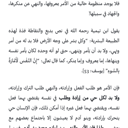
فلا يوجد منظومة خالية من الأمر بمعروفها، والنهي عن منكرها،
والجهاد في سبيلها!
يقول ابن تيمية رحمه الله في نص بديع والتقاطة فذة لهذه
الطبيعة البشرية: “وكل بشر على وجه الأرض فلا بد له من أمر
ونهي، ولا بد أن يَأمر ويَنهى، حتى لو أنه وحده لكان يأمر نفسه
وينهاها، إما بمعروف وإما بمنكر، كما قال تعالى: “إِنَّ النَّفْسَ لَأَمَّارَةٌ
بِالسُّوءِ” [يوسف: 53].
فإن الأمر هو طلب الفعل وإرادته، والنهي طلب الترك وإرادته،
ولا بد لكل حي من إرادة وطلب
في نفسه يقتضي بهما فعل
نفسه، ويقتضي بهما فعل غيره إذا أمكن ذلك، فإن الإنسان حي
يتحرك بإرادته، وبنو آدم لا يعيشون إلا باجتماع بعضهم مع