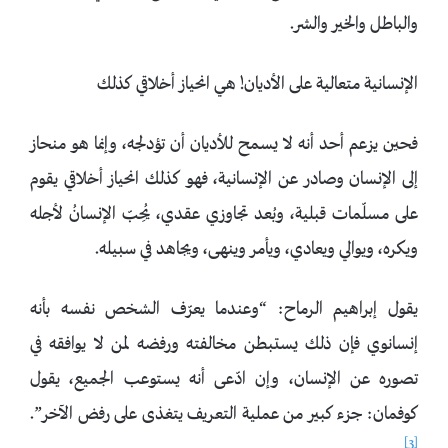
والباطل والخير والشر.
الإنسانية متعالية على الأديان! هي انحياز أخلاقي كذلك
فحين يزعم أحد أنه لا يسمح للأديان أن تؤدلجه، وإنما هو منحاز
إلى الإنسان وصادر عن الإنسانية، فهو كذلك انحياز أخلاقي يقوم
على مسلّمات قبلية، وبُعد تجاوزي عقدي، يُحِبّ الإنسانُ لأجله
ويكره، ويوالي ويعادي، ويأمر وينهى، ويجاهد في سبيله.
يقول إبراهيم الرماح: “وعندما يعرّف الشخص نفسه بأنه
إنسانوي فإن ذلك يستبطن مخالفته ورفضه لمن لا يوافقه في
تصوره عن الإنسان، وإن ادّعى أنه يستوعب الجميع، يقول
كوفمان: جزء كبير من عملية التعريف يتغذى على رفض الآخر”.
[3]