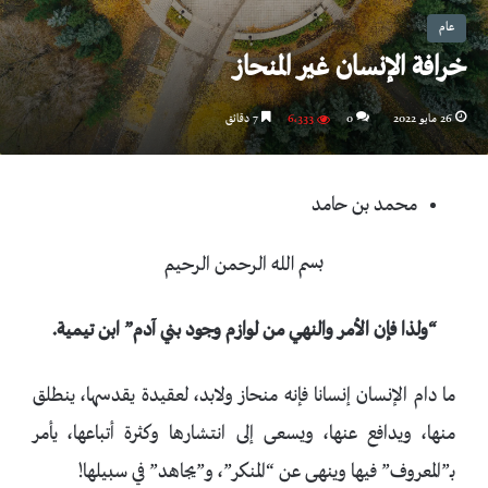
عام
خرافة الإنسان غير المنحاز
26 مايو 2022
0
6٬333
7 دقائق
محمد بن حامد
بسم الله الرحمن الرحيم
“ولذا فإن الأمر والنهي من لوازم وجود بني آدم” ابن تيمية.
ما دام الإنسان إنسانا فإنه منحاز ولابد، لعقيدة يقدسها، ينطلق
منها، ويدافع عنها، ويسعى إلى انتشارها وكثرة أتباعها، يأمر
بـ”المعروف” فيها وينهى عن “المنكر”، و”يجاهد” في سبيلها!