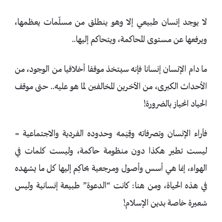
لا يوجد إنسان طبيعي إلا وهو ينطلق من مسلّمات يعظمها،
ويرفعها عن مستوى المحاكمة، ويتحاكم إليها..
ما دام الإنسان إنسانا فإنه سيتخذ موقفا أخلاقيا من الوجود، من
الأحداث الكبرى، من الآخرين المخالفين لما هو عليه.. حتى موقف
الحياد انحياز بالضرورة!
فآراء الإنسان وتصرفاته وقِيَمه وحدوده الفردية والاجتماعية =
ليست تطير هكذا دون منظومة حاكمة، وليست كلمات في
الهواء، إنما هي أسس وأصول ومرجعية يحاكِم إليها كل ما يشهده
في هذه الحياة، ومن هنا: كانت “الدعوة” طبيعة إنسانية وليس
شعيرة خاصة بدين الإسلام!