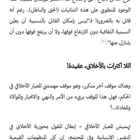
الوجود المنطوي على هذه الثنائيات (الحق والباطل).. رغم أنه
قائل به بالضرورة! فــ”ليس بإمكان القائل بالنسبية أن يعلِن
النسبية الثقافية دون الارتفاع فوقها، ولا أن يرتفع فوقها دون أن
[2]
يتنازل عنها”.
اللا اكتراث بالأخلاق، عقيدة!
وهناك موقف آخر متكرر، وهو موقف مهمشي المعيار الأخلاقي في
الحكم، فهل هذا الموقف بريء من الأمر والنهي والانحياز والموالاة
والمعاداة…؟
تهميش المعيار الأخلاقي = إبطال للقول بمحورية الأخلاق في
النفس الإنسانية وفي المجتمع، إن كل المنظومات القيمية