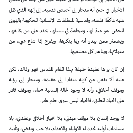
عن الانحياز إلى مواقف أو مبادئ معينة دليلٌ على نجاته من مطلق
الانحياز، في حين أنه منحاز إلى أخمص قدميه.. إلى إلهه الذي ظل
عليه عاكفًا! نفسه، وقدسية المنطلقات الإنسانية المحكومة بالهوى
المحض. هو عبدٌ لها، ومجاهدٌ في سبيلها، يحقد على من يخالفها،
ويشمئز ممن يبدو أنه ربما ينكرها، ويفرح إذا شاع شيء من
مقولاتها، ويناصر كل معتنقيها.
إن كان يراها عقيدة خليقة بهذا المقام المقدس فهو وذاك، لكن
عليه ألا يغفل عن كونه منقادا إلى عقيدة، ومنحازا إلى رؤية
وموقف أخلاقي، وأنه لا وجود لحالة إنسانية صماء، وموقف قادر
على الحياد المطلق، فالحياد ليس سوى حلم عابر.
لا يوجد إنسان بلا موقف مبدئي، بلا انحياز أخلاقي وعقدي، بلا
مسلّمات أولية تحدد له الأولياء والأعداء، بلا حب وبغض، وتأييد