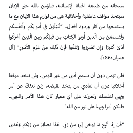
سبحانه من طبيعة الحياة الإنسانية، فالمؤمن بالله حق الإيمان
سيتخذ مواقف عاطفية وأخلاقية هي من لوازم هذا الإيمان مع ما
يستتبعها من آثار وردود أفعال.. “لَتُبْلَوُنّ في أَموالِكُم وأَنفُسِكُم
وَلَتَسْمَعُنّ مِن الّذين أُوتوا الكِتابَ مِن قَبلِكُم ومِن الّذِين أَشْرَكُوا
أذىً كَثيرًا وَإِنْ تَصْبِرُوا وَتَتّقُوا فَإِنّ ذَلِكَ مِنْ عَزْمِ الأُمُورِ” [آل
عمران:186].
فلن تؤمن دون أن تسمع أذى من غير المؤمن، ولن تتخذ موقفا
أخلاقيا دون أن تعادي من يتخذ نقيضه، ولن تنفكّ عن أمر
ونهي لنفسك ولغيرك على أي معيار كان هذا الأمر والنهي..
فليكن أمرا ونهيا على نور من الله!
“قُلْ إِنّمَا أتّبِع مَا يُوحَى إِليّ مِنْ رَبّي. هَذا بَصائِرُ مِن رَبّكمْ وَهُدى