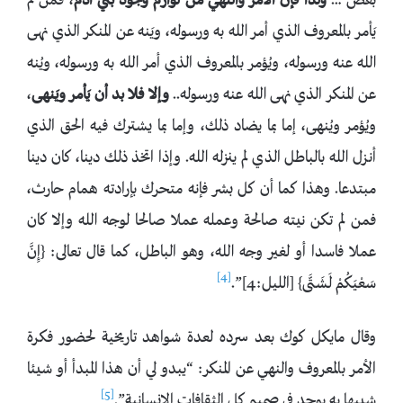
بعض …
ولذا فإن الأمر والنهي من لوازم وجود بني آدم
، فمن لم
يَأمر بالمعروف الذي أمر الله به ورسوله، ويَنه عن المنكر الذي نهى
الله عنه ورسوله، ويُؤمر بالمعروف الذي أمر الله به ورسوله، ويُنه
عن المنكر الذي نهى الله عنه ورسوله..
وإلا فلا بد أن يَأمر ويَنهى
،
ويُؤمر ويُنهى، إما بما يضاد ذلك، وإما بما يشترك فيه الحق الذي
أنزل الله بالباطل الذي لم ينزله الله. وإذا اتخذ ذلك دينا، كان دينا
مبتدعا. وهذا كما أن كل بشر فإنه متحرك بإرادته همام حارث،
فمن لم تكن نيته صالحة وعمله عملا صالحا لوجه الله وإلا كان
عملا فاسدا أو لغير وجه الله، وهو الباطل، كما قال تعالى: {إِنَّ
[4]
سَعْيَكُمْ لَشَتَّى} [الليل:4]”.
وقال مايكل كوك بعد سرده لعدة شواهد تاريخية لحضور فكرة
الأمر بالمعروف والنهي عن المنكر: “يبدو لي أن هذا المبدأ أو شيئا
[5]
شبيها به يوجد في صميم كل الثقافات الإنسانية”.