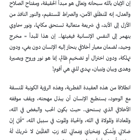
إن الإيمان بالله سبحانه وتعالى هو مبدأ الحقيقة، ومفتاح الصلاح
والعدل، إنه المنطلَق الآمن، والصراط المستقيم، والنور النافذ من
الأزل إلى الأبد، في شريعة متعالية تستحق مكانها، ونور سماوي
ينهمر إلى النفس الإنسانية فيغيثها.. إن هذا المبدأ = مخرج
وحيد، لضمان معيار أخلاقي ينحاز إليه الإنسان دون بغي، ودون
تهلكة، ودون اختزال أو تضخيمٍ ظالم، إنما هو نور وروح وبصيرة
وهدى وبيان وتبيان، يهدي للتي هي أقوم!
انطلاقا من هذه العقيدة الفطرية، وهذه الرؤية الكونية المتسقة
مع الوجود، يستطيع الإنسان أن يبذل مهجته، ويقف موقفه
الأخلاقي الذي يستحق.. حيث يكون الحب والبغض في الله،
والمعاداة والمولاة في الله، والحياة والموت في سبيل الله، “قُلْ إِنّ
صَلاتِي وَنُسُكِي وَمَحْيَايَ وَمَماتِي للهِ رَبّ العَالَمِينَ لا شَريكَ لَهُ