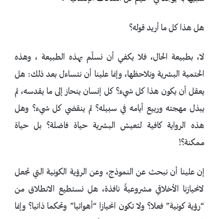
هل هذا كل ما أريد قوله؟
لا، بطبيعة الحال، فلا يكفي أن نسلّم بهذه الطبيعة ، وهذه
الحتمية البشرية ونلاحظها، وإنما علينا أن نتساءل بعد ذلك: هل
يعقل أن يكون هذا كل شيء؟ كل إنسان ينحاز إلى ما يقدسه، ثم
يبذل مهجته وربيع أيامه في سبيله؟ ثم ينقضي كل شيء؟ وهل
هذه الرواية كافية لتعيش البشرية حياة فاضلة؟ بل حياة
ممكنة؟!
إن علينا أن نبحث عن النموذج، وعن الرؤية الكونية التي تجعل
لانحيازنا الأخلاقي مشروعيةً نافذة، هل نستطيع الانطلاق من
“رؤية كونية” فعلا؟ ولا تكون انحيازا “أهوائيا” وتحكما ذاتيا؟ وإنما