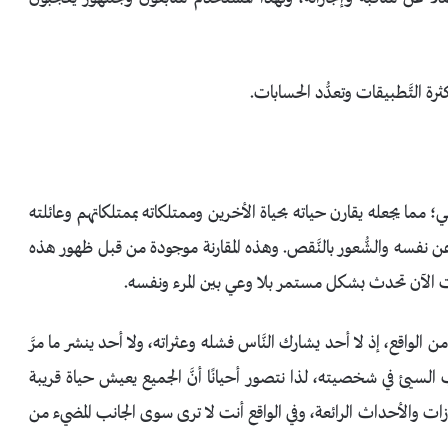
ع كثرة التَّطبيقات وتعدُّد الحسابات.
؛ مما يجعله يقارن حياته بحياة الأخرين وممتلكاته بممتلكاتهم وعائلته
 عن نفسه والشُّعور بالنَّقص. وهذه المقارنة موجودة من قبل ظهور هذه
نات الآن تحدث بشكل مستمر بلا وعي بين المرء ونفسه.
 من الواقع، إذ لا أحد يشارك النَّاس فشله وعثراته، ولا أحد ينشر ما مرَّ
ب السيئ في شخصيته، لذا نتصور أحيانًا أنَّ الجميع يعيش حياة قريبة
جازات والأحداث الرائعة، وفي الواقع أنت لا ترى سوى الجانب المضيء من