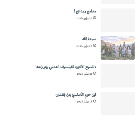
مدامع ومدافع !
22 يوليو 2026
صبغة الله
22 يوليو 2026
«المسيح الأخير» للفيلسوف العدمي بيتر زابفه
21 يوليو 2026
ابنُ حزمٍ الأندلسيِّ بينَ قِصَّتَين
18 يوليو 2026