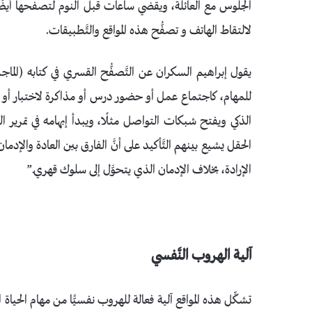
الجلوس مع العائلة، ويقضي ساعات قبل النوم لتصفحها أيضًا، ح
لالتقاط الهاتف و تصفُّح هذه المواقع والتَّطبيقات.
يقول إبراهيم السكران عن التَّصفُّح القسري في كتابه (الماجر
للمهام، كاجتماع عمل أو حضور درس أو مذاكرة لاختبار أو بحث
الذكي ويفتح شبكات التواصل مثلًا، ويبدأ إبهامه في تمرير 
الحقل يشيع بينهم التَّأكيد على أنَّ الفارق بين العادة والإد
الإرادة، بخلاف الإدمان الذي يتحوَّل إلى سلوك قهري.”
آلية الهروب النَّفسي
تشكِّل هذه المواقع آلية فعالة للهروب نفسيًّا من مهام الحياة اليو