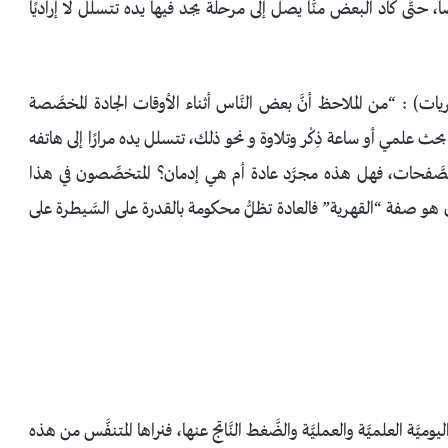
تَّى كاد البعض منَّا يصل إلى مرحلة يجد فيها يده تتسلل لا إراديًا
يات) : “من الملاحظ أنَّ بعض النَّاس أثناء الأوقات الجادة المخصَّصة
 علمي أو ساعة ذِكْر وتلاوة و نحو ذلك، تتسلل يده مرارًا إلى هاتفه
الصَّفحات، فهل هذه مجرَّد عادة أم هي إدمان؟ المتخصِّصون في هذا
مان هو صفة “القهرية” فالعادة تظلُّ محكومة بالقدرة على السَّيطرة على
ميَّة العلميَّة والعمليَّة والضَّغط النَّاتج عنها، فنراها المتنفَّس من هذه