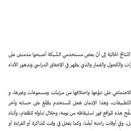
لنَّتائج الحاليَّة إلى أنَّ بعض مستخدمي الشَّبكة أصبحوا مدمنين على
رات والكحول والقمار والذي يظهر في الإخفاق الدراسي وتدهور الأداء
ل الاجتماعي على تنوُّعها واختلافها من مرئيات ومسموعات وغيرها، و
تَّطبيقات، وهذا الإدمان يجعل المستخدم يطَّلع على حسابه وآخر
ح هذه المواقع فور استيقاظه من نومه، وخلال تناوله للطَّعام، وأثناء
، وفي أوقات راحته أيضًا، وكما يفعل في وقت المذاكرة أو القراءة أو