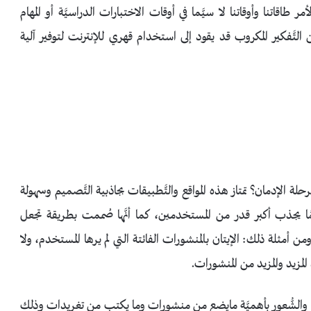
أمر طاقاتنا وأوقاتنا لا سيَّما في أوقات الاختبارات الدراسيَّة أو المهام
لتَّفكير المكروب قد يقود إلى استخدام قهري للإنترنت لتوفير آلية
حلة الإدمان؟ تمتاز هذه المواقع والتَّطبيقات بجاذبية التَّصميم وسهولة
ممَّا يجذب أكبر قدر من المستخدمين، كما أنَّها صُممت بطريقة تجعل
ثلة ذلك: الإيتان بالمنشورات الفائتة التي لم يرها المستخدم، ولا
لمزيد والمزيد من المنشورات.
دم والشُّعور بأهميَّة مايضع من منشورات وما يكتب من تغريدات وذلك