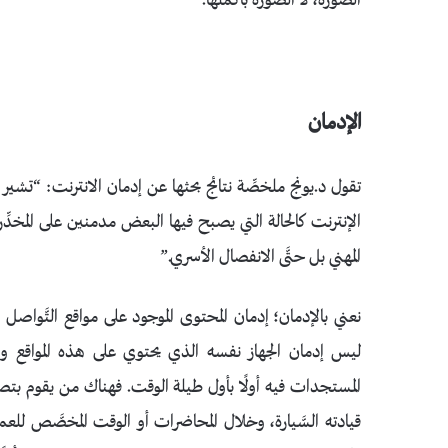
الصورة، لا الصورة بأكملها.
الإدمان
تقول د.يونج ملخصِّة نتائج بحثها عن إدمان الانترنت: “تشير ا
الإنترنت كالحالة التي يصبح فيها البعض مدمنين على المخدِّ
المهني بل حتَّى الانفصال الأسري.”
نعني بالإدمان؛ إدمان المحتوى الموجود على مواقع التَّواص
ليس إدمان الجهاز نفسه الذي يحتوي على هذه المواقع وال
المستجدات فيه أولًا بأول طيلة الوقت. فهناك من يقوم بتصفُّ
قيادته السَّيارة، وخلال المحاضرات أو الوقت المخصَّص للعمل