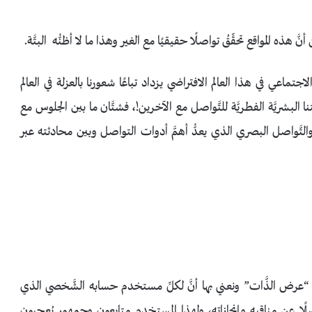
َ هذه المواقع تحقِّقُ تواصلًا حقيقيًا مع الغير وهذا ما لا أظنُّه البتَّة.
لاجتماعي في هذا العالم الافتراضي يزداد تباعًا شعورنا بالعزلة في العالم
ا البشريَّة الفطريَّة للتَّواصل مع الآخرين!، فشتَّان ما بين الجلوس مع
لتَّواصل البصري الذي يعدُّ أهمَّ أدوات التواصل وبين محادثته عبر
ة “عرض الذَّات” ونعني بها أنَّ لكلِّ مستخدم حسابه الشَّخصي الذي
ًا عن مناقبه وإنجازاته، ولهذا المستخدم متابعون وجمهور يُعجبون