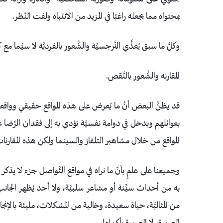
بمحتواه مما يجعله راغبًا في المزيد من الانتباه ولفت النَّظر.
وكلُّ ما سبق يُغذِّي النَّرجسيَّة والشُّعور بالفرديَّة لا سيَّما م
المقارنة والشُّعور بالنَّقص.
قد يظنُّ البعض أنَّ ما يُعرض على هذه المواقع حقيقي وواقعي
بعوائلهم ويدخل في دوامة نفسيَّة تؤدي به إلى فقدان الرِّضا
المواقع من خلال مشاهير التلفاز والسينما ولكن هذه المقار
وجميعنا على علمٍ بأنَّ ما نراه في مواقع التَّواصل جزء لا يذكر
به من أحداث سيِّئة أو مشاعر سلبيَّة، ولا أحد يُظهر الجان
من المثاليَّة، حياة سعيدة، وخالية من المشكلات، مليئة بالإن