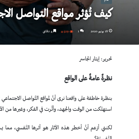
كيف تُؤثر مواقع التواصل ال
18 يونيو 2020
1
4٬329
4 دقائق
تحرير: إيثار الجاسر
نظرةٌ عامةٌ على الواقع
بنظرة خاطفة على واقعنا نرى أنَّ لمواقع التَّواصل الاجتماعي تأثي
استهلكت من الوقت والجهد، وأثَّرت في الفكر، وغيرها من الآث
لكنني أزعم أنَّ أخطر هذه الآثار هو أثرها النَّفسي، مما ي
النَّفسيَّة؟