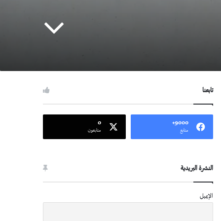
تابعنا
0
9000+
متابع
متابعون
النشرة البريدية
الإيميل