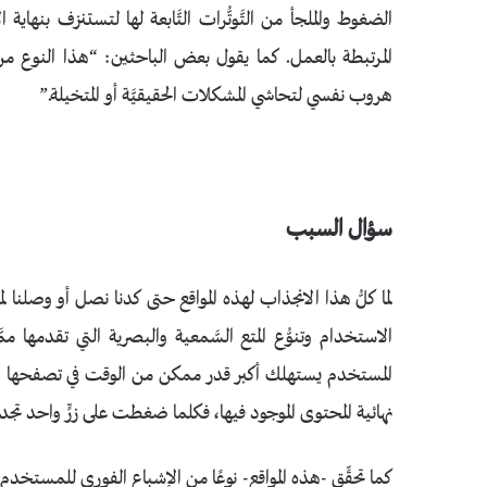
الضغوط والملجأ من التَّوتُّرات التَّابعة لها لتستنزف بنهاية ال
المرتبطة بالعمل. كما يقول بعض الباحثين: “هذا النوع من ا
هروب نفسي لتحاشي المشكلات الحقيقيَّة أو المتخيلة.”
سؤال السبب
لما كلُّ هذا الانجذاب لهذه المواقع حتى كدنا نصل أو وصلنا لمر
الاستخدام وتنوُّع المتع السَّمعية والبصرية التي تقدمها 
المستخدم يستهلك أكبر قدر ممكن من الوقت في تصفحها ومن أم
نهائية المحتوى الموجود فيها، فكلما ضغطت على زرٍّ واحد تجد ا
كما تحقِّق -هذه المواقع- نوعًا من الإشباع الفوري للمستخ