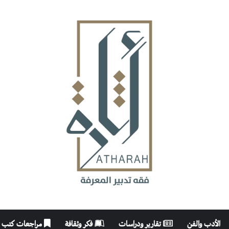
الأدب والفن
تقارير ودراسات
فكر وثقافة
مراجعات كتب