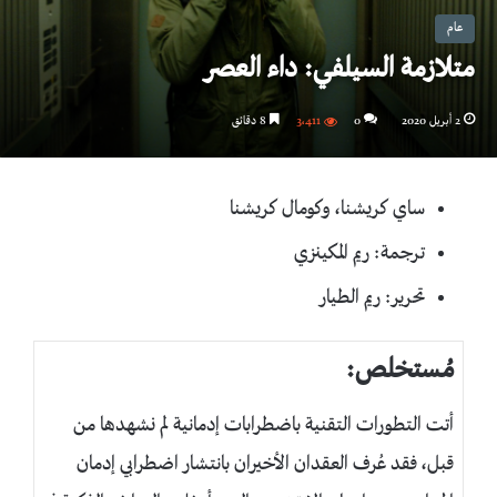
عام
متلازمة السيلفي: داء العصر
2 أبريل 2020
0
3٬411
8 دقائق
ساي كريشنا، وكومال كريشنا
ترجمة: ريم المكينزي
تحرير: ريم الطيار
مُستخلص
:
أتت التطورات التقنية باضطرابات إدمانية لم نشهدها من
قبل، فقد عُرف العقدان الأخيران بانتشار اضطرابي إدمان