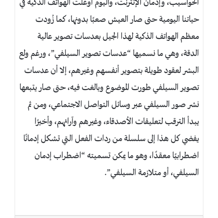
الحواسيب، وإدمان الإنترنت، واليوم أوغلت الهواتف الذكية في
حياتنا اليومية حتى صار العيش صعبًا بدونها، كما زُودت
معظم الهواتف الذكية لهذا الجيل بعدسات تصوير عالية
الدقة، وهي ما نسميها “عدسات تصوير السيلفي”، ورغم ولع
البشر لعقود طويلة بتصوير أنفسهم وغيرهم، إلا أن عدسات
تصوير السيلفي طورت الموضوع وبالغت فيه، حتى صار يتبعها
نشر صور السيلفي عبر وسائل التواصل الاجتماعي، ومن ثم
يبدأ الترقب لتعليقات الأصدقاء، وغيرهم وآرائهم، وأخيرًا
يفضي كل هذا إلى سلسلة من ردات الفعل التي تشكل إدمانًا
اضطرابيًا معقدًا، وهو ما يمكن تسميته “اضطراب إدمان
السيلفي، أو متلازمة السيلفي”.