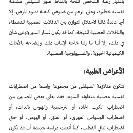
باعتبار رغبة الشخص الملحة بالتقاط صور السيلفي مشكلة
نفسية خطيرة، وعلى الرغم من غموض كيفية نشوء المرض، إلا
أنها عائدةٌ غالبًا لاختلال التوازن بين الناقلات العصبية المنشطة،
والناقلات العصبية المثبطة، كما قد يكون لمسار السيروتونين شأن
في ذلك، إلا أننا ما زلنا بحاجة لإثبات ذلك وإيضاحه بالأبحاث
الكيميائية الحيوية، والفسيولوجية العصبية.
الأعراض الطبية:
تتكون متلازمة السيلفي من مجموعة واسعة من اضطرابات
نفسية عصبية متفاوتة السوء، فقد يعاني بعض المصابين من
اضطراب الكرب الحاد، أو النرجسية والهوس بالذات، أو
اضطراب الوسواس القهري، أو القلق، أو الهوس، أو حتى
اضطراب ثنائي القطب، كما أثبتت دراسة جديدة أن قد يكون