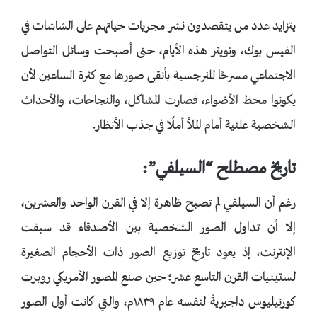
يتزايد عدد من يتقصدون نشر مجريات حياتهم على الشاشات في
الفيس بوك، وتويتر هذه الأيام، حتى أصبحت وسائل التواصل
الاجتماعي مسرحًا للنرجسية بأنقى صورها مع كثرة الساعين لأن
يكونوا محط الأضواء، فصارت المشاكل، والنجاحات، والأحداث
الشخصية علنية أمام الملأ أملًا في جذب الأنظار.
تاريخ مصطلح “السيلفي”:
رغم أن السيلفي لم تصبح ظاهرة إلا في القرن الواحد والعشرين،
إلا أن تداول الصور الشخصية بين الأصدقاء قد سبقت
الإنترنت، إذ يعود تاريخ توزيع الصور ذات الأحجام الصغيرة
لستينيات القرن التاسع عشر؛ حين صنع المصور الأمريكي روبرت
كورنيليوس داجيريةً لنفسه عام ١٨٣٩م، والتي كانت أول الصور