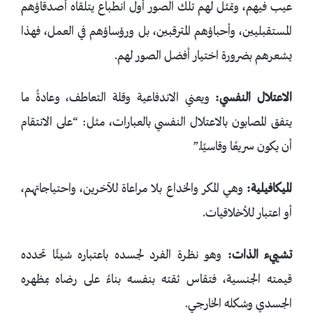
عيب فيهم، وتمثل لهم تلك الصور أول انطباع يتلقاه أصدقاؤهم
المستقبليين، وأحباؤهم المترقبين، بل ورؤساؤهم في العمل، فهذا
يشعرهم بضرورة اختيار أفضل الصور لهم.
الاعتلال النفسي:
ويعني الاندفاعية وقلة التعاطف، وعادةً ما
يتفق المصابون بالاعتلال النفسي بالعبارات، مثل: “على الانتقام
أن يكون سريعًا وقاسيًا.”
الميكافيلية:
وهي المكر والخداع بلا مراعاة للآخرين، واحتياجاتهم،
أو اعتبار للأخلاقيات.
تشييء الذات:
وهو نظرة الفرد لجسده باعتباره شيئًا تحدده
قيمته الجنسية، فتقاس ثقته بنفسه بناءً على رضاه بمظهره
الجسدي وشكله الخارجي.