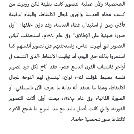
الشخصية؛ ولأن عملية التصوير كانت بطيئة تمكن روبرت من
كشف غطاء العدسة والجري لمجال الالتقاط، والبقاء لدقيقة
فأكثر، ومن ثم استبدال غطاء العدسة، وقد دوّن خلفها: “أول
صورة ضوئية على الإطلاق.” وفي عام ١٨٨٠م، استحدثت كبائن
التصوير التي أبهرت الناس، واستحثتهم على تصوير أنفسهم كما
استمروا بذلك حتى اليوم، أما توقيت الالتقاط -الذي اكتشف في
أواخر ثمانينيات القرن التاسع عشر- فقد أتاح لكل فرد تصوير
نفسه بضبط المؤقت لـ٥-١٠ ثوان؛ ليتسنى لهم التوجه لمجال
الالتقاط، وهذا ما يعتقد أنه بداية ما يعرف الآن بالسيلفي، أو
الصورة الذاتية، وفي عام م١٩٤٨، بيعت أولى آلات التصوير
الفورية، والتي كانت تُحمل باليد مع مدّ الذراع ما شجع الأفراد
لالتقاط صور شخصية خاصة.