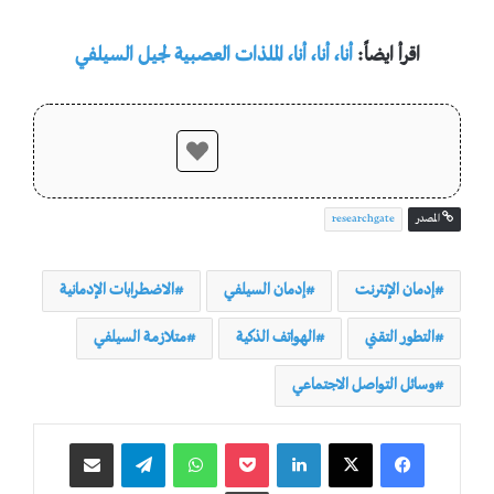
اقرأ ايضاً:
أنا، أنا، أنا، الملذات العصبية لجيل السيلفي
المصدر
researchgate
إدمان الإنترنت
إدمان السيلفي
الاضطرابات الإدمانية
التطور التقني
الهواتف الذكية
متلازمة السيلفي
وسائل التواصل الاجتماعي
لينكدإن
‫Pocket
واتساب
تيلقرام
مشاركة عبر البريد
طباعة